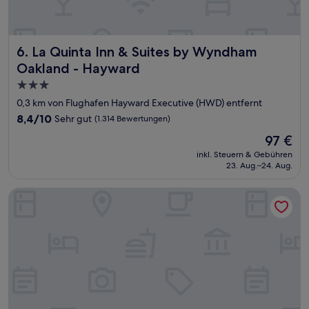
La Quinta Inn & Suites by Wyndham Oakland - Hayward
6. La Quinta Inn & Suites by Wyndham
Oakland - Hayward
3.0-
Sterne-
0,3 km von Flughafen Hayward Executive (HWD) entfernt
Unterkunft
8.4
8,4/10
Sehr gut
(1.314 Bewertungen)
von
Der
97 €
10,
Preis
Sehr
inkl. Steuern & Gebühren
beträgt
23. Aug.–24. Aug.
gut,
97 €
(1.314
Bewertungen)
Hilton Garden Inn Oakland / San Leandro