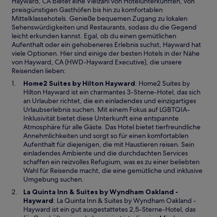
Hayward, CA bietet eine Vielzahl von Hotelunterkünften, von
preisgünstigen Gasthöfen bis hin zu komfortablen
Mittelklassehotels. Genieße bequemen Zugang zu lokalen
Sehenswürdigkeiten und Restaurants, sodass du die Gegend
leicht erkunden kannst. Egal, ob du einen gemütlichen
Aufenthalt oder ein gehobeneres Erlebnis suchst, Hayward hat
viele Optionen. Hier sind einige der besten Hotels in der Nähe
von Hayward, CA (HWD-Hayward Executive), die unsere
Reisenden lieben:
W
Home2 Suites by Hilton Hayward
: Home2 Suites by
i
Hilton Hayward ist ein charmantes 3-Sterne-Hotel, das sich
r
an Urlauber richtet, die ein einladendes und einzigartiges
d
Urlaubserlebnis suchen. Mit einem Fokus auf LGBTQIA-
i
Inklusivität bietet diese Unterkunft eine entspannte
n
Atmosphäre für alle Gäste. Das Hotel bietet tierfreundliche
e
Annehmlichkeiten und sorgt so für einen komfortablen
i
Aufenthalt für diejenigen, die mit Haustieren reisen. Sein
n
einladendes Ambiente und die durchdachten Services
e
schaffen ein reizvolles Refugium, was es zu einer beliebten
m
Wahl für Reisende macht, die eine gemütliche und inklusive
n
Umgebung suchen.
e
La Quinta Inn & Suites by Wyndham Oakland -
u
W
Hayward
: La Quinta Inn & Suites by Wyndham Oakland -
e
i
Hayward ist ein gut ausgestattetes 2,5-Sterne-Hotel, das
n