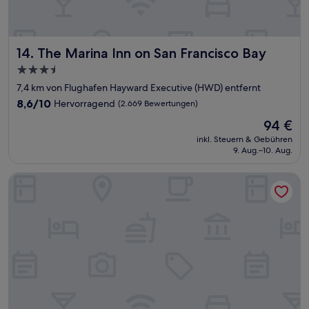
The Marina Inn on San Francisco Bay
14. The Marina Inn on San Francisco Bay
3.5-
Sterne-
7,4 km von Flughafen Hayward Executive (HWD) entfernt
Unterkunft
8.6
8,6/10
Hervorragend
(2.669 Bewertungen)
von
Der
94 €
10,
Preis
Hervorragend,
inkl. Steuern & Gebühren
beträgt
9. Aug.–10. Aug.
(2.669
94 €
Bewertungen)
Hampton Inn & Suites Oakland Airport-Alameda