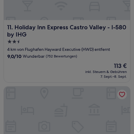
Holiday Inn Express Castro Valley - I-580 by IHG
11. Holiday Inn Express Castro Valley - I-580
by IHG
2.5-
Sterne-
4 km von Flughafen Hayward Executive (HWD) entfernt
Unterkunft
9.0
9,0/10
Wunderbar
(752 Bewertungen)
von
Der
113 €
10,
Preis
Wunderbar,
inkl. Steuern & Gebühren
beträgt
7. Sept.–8. Sept.
(752
113 €
Bewertungen)
Comfort Inn Castro Valley