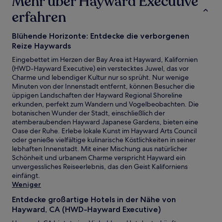
Mehr über Hayward Executive
erfahren
Blühende Horizonte: Entdecke die verborgenen
Reize Haywards
Eingebettet im Herzen der Bay Area ist Hayward, Kalifornien
(HWD-Hayward Executive) ein verstecktes Juwel, das vor
Charme und lebendiger Kultur nur so sprüht. Nur wenige
Minuten von der Innenstadt entfernt, können Besucher die
üppigen Landschaften der Hayward Regional Shoreline
erkunden, perfekt zum Wandern und Vogelbeobachten. Die
botanischen Wunder der Stadt, einschließlich der
atemberaubenden Hayward Japanese Gardens, bieten eine
Oase der Ruhe. Erlebe lokale Kunst im Hayward Arts Council
oder genieße vielfältige kulinarische Köstlichkeiten in seiner
lebhaften Innenstadt. Mit einer Mischung aus natürlicher
Schönheit und urbanem Charme verspricht Hayward ein
unvergessliches Reiseerlebnis, das den Geist Kaliforniens
einfängt.
Weniger
Entdecke großartige Hotels in der Nähe von
Hayward, CA (HWD-Hayward Executive)