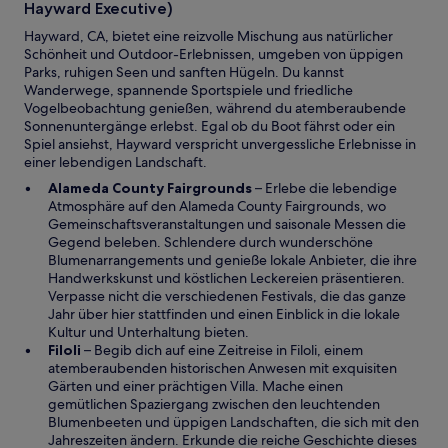
f
Hayward Executive)
e
n
n
Hayward, CA, bietet eine reizvolle Mischung aus natürlicher
e
F
Schönheit und Outdoor-Erlebnissen, umgeben von üppigen
t
e
Parks, ruhigen Seen und sanften Hügeln. Du kannst
n
Wanderwege, spannende Sportspiele und friedliche
s
Vogelbeobachtung genießen, während du atemberaubende
t
Sonnenuntergänge erlebst. Egal ob du Boot fährst oder ein
e
Spiel ansiehst, Hayward verspricht unvergessliche Erlebnisse in
r
einer lebendigen Landschaft.
g
W
Alameda County Fairgrounds
– Erlebe die lebendige
e
i
Atmosphäre auf den Alameda County Fairgrounds, wo
ö
r
Gemeinschaftsveranstaltungen und saisonale Messen die
f
d
Gegend beleben. Schlendere durch wunderschöne
f
i
Blumenarrangements und genieße lokale Anbieter, die ihre
n
n
Handwerkskunst und köstlichen Leckereien präsentieren.
e
e
Verpasse nicht die verschiedenen Festivals, die das ganze
t
i
Jahr über hier stattfinden und einen Einblick in die lokale
n
Kultur und Unterhaltung bieten.
W
e
Filoli
– Begib dich auf eine Zeitreise in Filoli, einem
i
m
atemberaubenden historischen Anwesen mit exquisiten
r
n
Gärten und einer prächtigen Villa. Mache einen
d
e
gemütlichen Spaziergang zwischen den leuchtenden
i
u
Blumenbeeten und üppigen Landschaften, die sich mit den
n
e
Jahreszeiten ändern. Erkunde die reiche Geschichte dieses