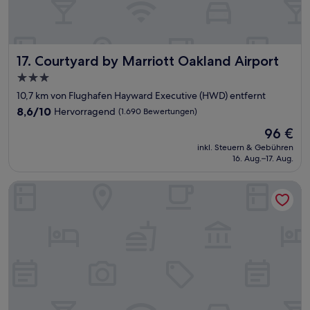
Courtyard by Marriott Oakland Airport
17. Courtyard by Marriott Oakland Airport
3.0-
Sterne-
10,7 km von Flughafen Hayward Executive (HWD) entfernt
Unterkunft
8.6
8,6/10
Hervorragend
(1.690 Bewertungen)
von
Der
96 €
10,
Preis
Hervorragend,
inkl. Steuern & Gebühren
beträgt
16. Aug.–17. Aug.
(1.690
96 €
Bewertungen)
Pleasanton Marriott