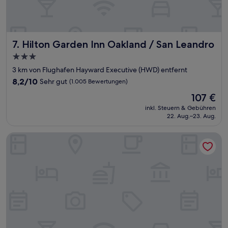
Hilton Garden Inn Oakland / San Leandro
7. Hilton Garden Inn Oakland / San Leandro
3.0-
Sterne-
3 km von Flughafen Hayward Executive (HWD) entfernt
Unterkunft
8.2
8,2/10
Sehr gut
(1.005 Bewertungen)
von
Der
107 €
10,
Preis
Sehr
inkl. Steuern & Gebühren
beträgt
22. Aug.–23. Aug.
gut,
107 €
(1.005
Bewertungen)
Deluxe Inn