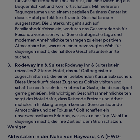
r
für Geschäftsreisende konzipiert ist, die eine Mischung aus
F
d
Bequemlichkeit und Komfort schätzen. Mit mehreren
e
i
Tagungsräumen und einem speziellen Business Center ist
n
n
dieses Hotel perfekt für effiziente Geschäftsreisen
s
e
ausgestattet. Die Unterkunft geht auch auf
t
i
Familienbedürfnisse ein, wodurch das Gesamterlebnis für
e
n
Reisende verbessert wird. Seine strategische Lage und
r
e
modernen Annehmlichkeiten tragen zu einer positiven
g
m
Atmosphäre bei, was es zu einer bevorzugten Wahl für
e
n
diejenigen macht, die nahtlose Geschäftsunterkünfte
ö
e
suchen.
f
u
W
Rodeway Inn & Suites
: Rodeway Inn & Suites ist ein
f
e
i
reizvolles 2-Sterne-Hotel, das auf Golfbegeisterte
n
n
r
zugeschnitten ist, die einen belebenden Kurzurlaub suchen.
e
F
d
Diese Unterkunft bietet Zugang zu Golfaktivitäten und
t
e
i
schafft so ein fesselndes Erlebnis für Gäste, die diesen Sport
n
n
gerne genießen. Mit wichtigen Geschäftsannehmlichkeiten
s
e
sorgt das Hotel dafür, dass Reisende Freizeit und Arbeit
t
i
mühelos in Einklang bringen können. Seine einladende
e
n
Atmosphäre und der Fokus auf Golf schaffen ein
r
e
unverwechselbares Erlebnis, was es zu einer Top-Wahl für
g
m
diejenigen macht, die ihre Zeit auf dem Grün schätzen.
e
n
Weniger
ö
e
f
Aktivitäten in der Nähe von Hayward, CA (HWD-
u