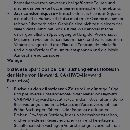
e
n
bemerkenswerten Anwesens bei geführten Touren und
i
F
mache das perfekte Foto in seiner malerischen Umgebung.
n
W
e
Jack London Square
– Besuche den Jack London Square,
e
i
n
ein lebhaftes Hafenviertel, das modernen Charme mit einem
m
r
s
reichen Erbe verbindet. Genieße eine Mahlzeit in einem der
n
d
t
vielen Restaurants mit Blick auf das Wasser oder mache
e
i
e
einen gemütlichen Spaziergang entlang der Promenade.
u
n
r
Mit seinem wöchentlichen Bauernmarkt und verschiedenen
e
e
g
Veranstaltungen ist dieser Platz ein Zentrum der Aktivität
n
i
e
und ein großartiger Ort, um zu entspannen und die lokale
F
n
ö
Atmosphäre aufzusaugen.
e
e
f
Weniger
n
m
f
5 clevere Spartipps bei der Buchung eines Hotels in
s
n
n
der Nähe von Hayward, CA (HWD-Hayward
t
e
e
Executive)
e
u
t
r
e
Buche zu den günstigsten Zeiten:
Um günstige Flüge
g
n
und preiswerte Hotelangebote in der Nähe von Hayward,
e
F
CA (HWD-Hayward Executive) zu finden, ist es ratsam, deine
ö
e
Reservierungen mehrere Monate im Voraus vorzunehmen.
f
n
Frühe Buchungen führen in der Regel zu niedrigeren
f
s
Preisen. Erwäge außerdem, in der Nebensaison zu reisen,
n
t
und vermeide es, Reservierungen während Feiertagen,
e
e
Schulferien oder wichtigen Veranstaltungen vorzunehmen,
t
r