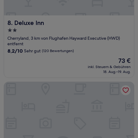
Deluxe Inn
8. Deluxe Inn
2.0-
Sterne-
Cherryland, 3 km von Flughafen Hayward Executive (HWD)
Unterkunft
entfernt
8.2
8,2/10
Sehr gut
(120 Bewertungen)
von
Der
73 €
10,
Preis
Sehr
inkl. Steuern & Gebühren
beträgt
18. Aug.–19. Aug.
gut,
73 €
(120
Bewertungen)
Best Western Plus Inn of Hayward