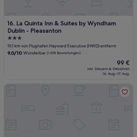
La Quinta Inn & Suites by Wyndham Dublin - Pleasanton
16. La Quinta Inn & Suites by Wyndham
Dublin - Pleasanton
3.0-
Sterne-
19,1 km von Flughafen Hayward Executive (HWD) entfernt
Unterkunft
9.0
9,0/10
Wunderbar
(1.678 Bewertungen)
von
Der
99 €
10,
Preis
Wunderbar,
inkl. Steuern & Gebühren
beträgt
16. Aug.–17. Aug.
(1.678
99 €
Bewertungen)
Courtyard by Marriott Oakland Airport