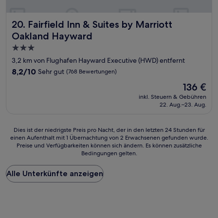
Fairfield Inn & Suites by Marriott Oakland Hayward
20. Fairfield Inn & Suites by Marriott
Oakland Hayward
3.0-
Sterne-
3,2 km von Flughafen Hayward Executive (HWD) entfernt
Unterkunft
8.2
8,2/10
Sehr gut
(768 Bewertungen)
von
Der
136 €
10,
Preis
Sehr
inkl. Steuern & Gebühren
beträgt
22. Aug.–23. Aug.
gut,
136 €
(768
Bewertungen)
Dies
Dies ist der niedrigste Preis pro Nacht, der in den letzten 24 Stunden für
einen Aufenthalt mit 1 Übernachtung von 2 Erwachsenen gefunden wurde.
ist
Preise und Verfügbarkeiten können sich ändern. Es können zusätzliche
der
Bedingungen gelten.
niedrigste
Preis
Alle Unterkünfte anzeigen
pro
Nacht,
der
in
den
letzten