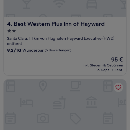
Best Western Plus Inn of Hayward
4. Best Western Plus Inn of Hayward
2.0-
Sterne-
Santa Clara, 1,1 km von Flughafen Hayward Executive (HWD)
Unterkunft
entfernt
9.2
9,2/10
Wunderbar
(5 Bewertungen)
von
Der
95 €
10,
Preis
Wunderbar,
inkl. Steuern & Gebühren
beträgt
6. Sept.–7. Sept.
(5
95 €
Bewertungen)
Home2 Suites by Hilton Hayward