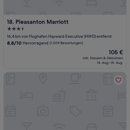
Pleasanton Marriott
18. Pleasanton Marriott
3.5-
Sterne-
16,4 km von Flughafen Hayward Executive (HWD) entfernt
Unterkunft
8.8
8,8/10
Hervorragend
(1.009 Bewertungen)
von
Der
105 €
10,
Preis
Hervorragend,
inkl. Steuern & Gebühren
beträgt
14. Aug.–15. Aug.
(1.009
105 €
Bewertungen)
Hilton Garden Inn San Mateo