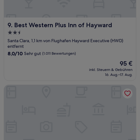
Best Western Plus Inn of Hayward
9. Best Western Plus Inn of Hayward
2.5-
Sterne-
Santa Clara, 1,1 km von Flughafen Hayward Executive (HWD)
Unterkunft
entfernt
8.0
8,0/10
Sehr gut
(1.011 Bewertungen)
von
Der
95 €
10,
Preis
Sehr
inkl. Steuern & Gebühren
beträgt
16. Aug.–17. Aug.
gut,
95 €
(1.011
Bewertungen)
Days Inn by Wyndham Hayward Airport