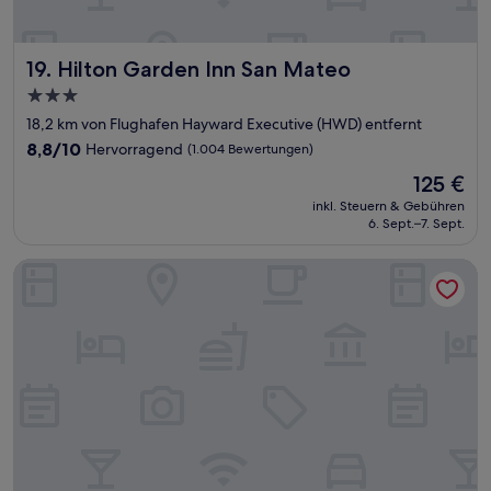
Hilton Garden Inn San Mateo
19. Hilton Garden Inn San Mateo
3.0-
Sterne-
18,2 km von Flughafen Hayward Executive (HWD) entfernt
Unterkunft
8.8
8,8/10
Hervorragend
(1.004 Bewertungen)
von
Der
125 €
10,
Preis
Hervorragend,
inkl. Steuern & Gebühren
beträgt
6. Sept.–7. Sept.
(1.004
125 €
Bewertungen)
Fairfield Inn & Suites by Marriott Oakland Hayward