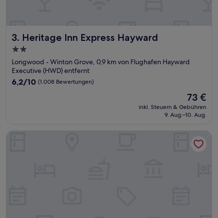
Heritage Inn Express Hayward
3. Heritage Inn Express Hayward
2.0-
Sterne-
Longwood - Winton Grove, 0,9 km von Flughafen Hayward
Unterkunft
Executive (HWD) entfernt
6.2
6,2/10
(1.008 Bewertungen)
von
Der
73 €
10,
Preis
(1.008
inkl. Steuern & Gebühren
beträgt
9. Aug.–10. Aug.
Bewertungen)
73 €
Best Western Plus Inn of Hayward