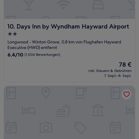
Days Inn by Wyndham Hayward Airport
10. Days Inn by Wyndham Hayward Airport
2.0-
Sterne-
Longwood - Winton Grove, 0,8 km von Flughafen Hayward
Unterkunft
Executive (HWD) entfernt
6.4
6,4/10
(1.006 Bewertungen)
von
Der
78 €
10,
Preis
(1.006
inkl. Steuern & Gebühren
beträgt
7. Sept.–8. Sept.
Bewertungen)
78 €
Holiday Inn Express Castro Valley - I-580 by IHG