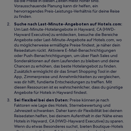
da die Preise in diesen Zeiten meist höher sind.
g
Vorausschauende Planung kann dir helfen, ein
e
hervorragendes Preis-Leistungs-Verhältnis für deine Reise
ö
zu finden.
f
Suche nach Last-Minute-Angeboten auf Hotels.com:
f
Um Last-Minute-Hotelangebote in Hayward, CA (HWD-
n
Hayward Executive) zu entdecken, besuche die Bereiche
e
Angebote oder Last-Minute-Angebote auf Hotels.com, wo
t
du möglicherweise ermäßigte Preise findest, je näher dein
Reisedatum rückt. Aktiviere E-Mail-Benachrichtigungen
oder Push-Benachrichtigungen, um über Flash Sales und
Sonderaktionen auf dem Laufenden zu bleiben und deine
Chancen zu erhöhen, das beste Hotelangebot zu finden.
Zusätzlich ermöglicht dir das Smart Shopping Tool in der
App, Zimmerpreise und Annehmlichkeiten zu vergleichen,
was dir hilft, fundierte Entscheidungen zu treffen. Mit
diesen Ressourcen ist es wahrscheinlicher, dass du günstige
Angebote für Hotels in Hayward findest.
Sei flexibel bei den Daten:
Preise können je nach
Faktoren wie Lage des Hotels, Sternebewertung und
Jahreszeit schwanken. Daher kann dir Flexibilität bei deinen
Reisedaten helfen, bei deinem Aufenthalt in der Nähe eines
Hotels in Hayward, CA (HWD-Hayward Executive) zu sparen.
Wenn du etwas Besonderes suchst, bieten Boutique-Hotels