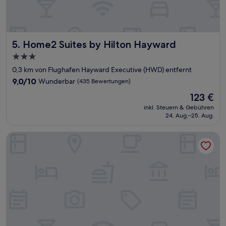
Home2 Suites by Hilton Hayward
5. Home2 Suites by Hilton Hayward
3.0-
Sterne-
0,3 km von Flughafen Hayward Executive (HWD) entfernt
Unterkunft
9.0
9,0/10
Wunderbar
(435 Bewertungen)
von
Der
123 €
10,
Preis
Wunderbar,
inkl. Steuern & Gebühren
beträgt
24. Aug.–25. Aug.
(435
123 €
Bewertungen)
La Quinta Inn & Suites by Wyndham Oakland - Hayward