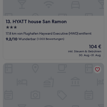
HYATT house San Ramon
13. HYATT house San Ramon
3.0-
Sterne-
17,8 km von Flughafen Hayward Executive (HWD) entfernt
Unterkunft
9.2
9,2/10
Wunderbar
(1.003 Bewertungen)
von
Der
104 €
10,
Preis
Wunderbar,
inkl. Steuern & Gebühren
beträgt
30. Aug.–31. Aug.
(1.003
104 €
Bewertungen)
The Marina Inn on San Francisco Bay