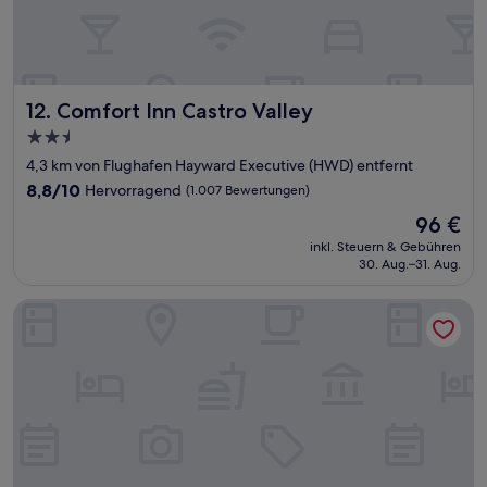
Comfort Inn Castro Valley
12. Comfort Inn Castro Valley
2.5-
Sterne-
4,3 km von Flughafen Hayward Executive (HWD) entfernt
Unterkunft
8.8
8,8/10
Hervorragend
(1.007 Bewertungen)
von
Der
96 €
10,
Preis
Hervorragend,
inkl. Steuern & Gebühren
beträgt
30. Aug.–31. Aug.
(1.007
96 €
Bewertungen)
HYATT house San Ramon