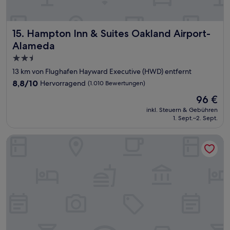
Hampton Inn & Suites Oakland Airport-Alameda
15. Hampton Inn & Suites Oakland Airport-
Alameda
2.5-
Sterne-
13 km von Flughafen Hayward Executive (HWD) entfernt
Unterkunft
8.8
8,8/10
Hervorragend
(1.010 Bewertungen)
von
Der
96 €
10,
Preis
Hervorragend,
inkl. Steuern & Gebühren
beträgt
1. Sept.–2. Sept.
(1.010
96 €
Bewertungen)
La Quinta Inn & Suites by Wyndham Dublin - Pleasanton