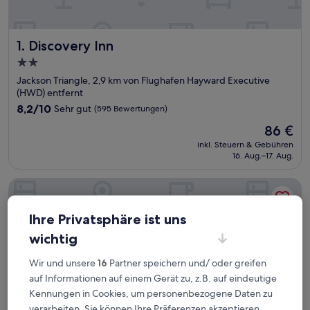
Discovery Inn
1. Discovery Inn
2.0-
Sterne-
Jackson Triangle, 2,9 km von Flughafen Hayward Executive
Unterkunft
(HWD) entfernt
8.2
8,2/10
Sehr gut
(595 Bewertungen)
von
Der
86 €
10,
Preis
Sehr
inkl. Steuern & Gebühren
beträgt
16. Aug.–17. Aug.
gut,
86 €
(595
Bewertungen)
Americas Best Value Inn Hayward
Ihre Privatsphäre ist uns
wichtig
Wir und unsere
16
Partner speichern und/ oder greifen
auf Informationen auf einem Gerät zu, z.B. auf eindeutige
Kennungen in Cookies, um personenbezogene Daten zu
verarbeiten. Sie können Ihre Präferenzen akzeptieren