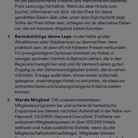
oft ein persönlicheres Erlebnis und manchmal ein besseres
Preis-Leistungs-Verhältnis. Wenn du über Hotels.com
buchst, informieren wir dich, ob der Preis für deine
gewählten Daten über oder unter dem Durchschnitt liegt.
Sollte der Preis höher sein, schlagen wir dir alternative Daten
vor, die ein besseres Angebot bieten könnten.
Berücksichtige deine Lage:
In der Nähe großer
Attraktionen oder Stadtzentren zu übernachten, kann
praktisch sein, ist aber oft mit höheren Preisen verbunden.
Für preisgünstigere Optionen könntest du Hotels in
weniger zentralen Vierteln in Betracht ziehen, die in der
Regel erschwinglicher sind und dir dennoch einen guten
Zugang zu den Sehenswürdigkeiten bieten, die du sehen
möchtest. Erwäge außerdem, etwas weiter außerhalb
gelegene, unabhängige Hotels zu erkunden, da diese ein
authentischeres und kostengünstigeres Erlebnis bieten
können.
Werde Mitglied:
Tritt unserem kostenlosen
Mitgliederprogramm bei und sichere dir fantastische
Ersparnisse bei deinem nächsten Aufenthalt in der Nähe von
Hayward, CA (HWD-Hayward Executive). Profitiere von
exklusiven Mitgliederpreisen in über 100.000 Hotels
weltweit und nutze zusätzliche Vorteile, wenn du die
Mitgliedschaftsstufen aufsteigst. Mitglieder können