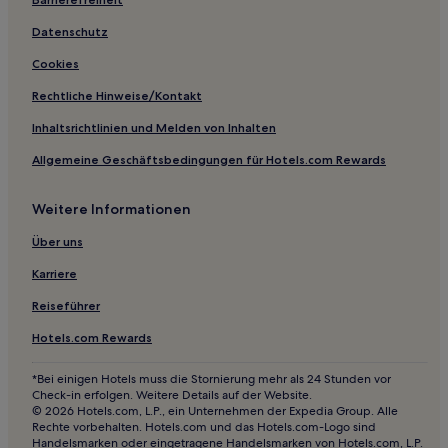
Rom Hotels
Hotels nahe Lodi Station
Datenschutz
Hotels nahe Straßenbahnhaltestelle Regina Elena/V.le
Cookies
Università
Rechtliche Hinweise/Kontakt
Hotels nahe Rom
Inhaltsrichtlinien und Melden von Inhalten
Hotels nahe Kirche San Lorenzo in Miranda
Allgemeine Geschäftsbedingungen für Hotels.com Rewards
Hotels nahe Castortempel
La Rustica: Hotels
Weitere Informationen
Hotels nahe Nymphenbrunnen
Über uns
Hotels nahe Kirche Santi Cosma e Damiano
Karriere
Hotels nahe Bahnhof Rom Fidene
Reiseführer
Hotels nahe Kirche Santa Maria Antiqua
Hotels.com Rewards
Acqua Vergine: Hotels
*Bei einigen Hotels muss die Stornierung mehr als 24 Stunden vor
Hotels nahe Palatin
Check-in erfolgen. Weitere Details auf der Website.
Hotels nahe Trajanssäule
© 2026 Hotels.com, L.P., ein Unternehmen der Expedia Group. Alle
Rechte vorbehalten. Hotels.com und das Hotels.com-Logo sind
Tor Cervara: Hotels
Handelsmarken oder eingetragene Handelsmarken von Hotels.com, L.P.