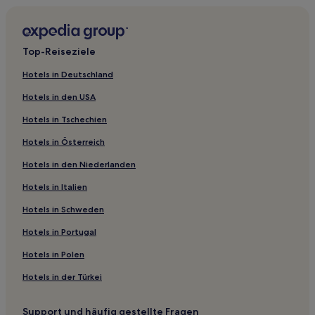
Haustierfreundliche in Rom
Boutique- nahe Via del Babuino
Top-Reiseziele
Boutique- nahe Pincio
Hotels in Deutschland
Haustierfreundliche nahe Pincio
Hotels in den USA
Haustierfreundliche in Prenestino-Labicano
Hotels in Tschechien
Günstige nahe Via XX Settembre
Hotels in Österreich
Familien nahe Via XX Settembre
Hotels in den Niederlanden
Hotels mit Fitnessbereich nahe Via Nazionale
Hotels in Italien
Luxus nahe Via Nazionale
Günstige nahe Via del Tritone
Hotels in Schweden
Business in Latium
Hotels in Portugal
Luxus in Latium
Hotels in Polen
Familien in Latium
Hotels in der Türkei
Hotels mit inbegriffenem Frühstück nahe Via Marsala
Support und häufig gestellte Fragen