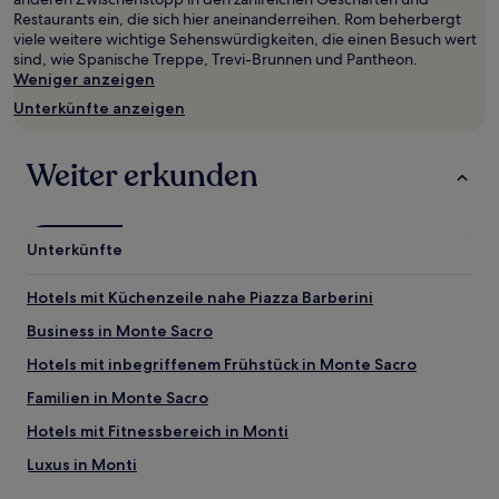
und
Restaurants ein, die sich hier aneinanderreihen. Rom beherbergt
Verfügbarkeiten
viele weitere wichtige Sehenswürdigkeiten, die einen Besuch wert
können
sind, wie Spanische Treppe, Trevi-Brunnen und Pantheon.
sich
Weniger anzeigen
ändern.
Es
Unterkünfte anzeigen
können
zusätzliche
Bedingungen
Weiter erkunden
gelten.
Unterkünfte
Hotels mit Küchenzeile nahe Piazza Barberini
Business in Monte Sacro
Hotels mit inbegriffenem Frühstück in Monte Sacro
Familien in Monte Sacro
Hotels mit Fitnessbereich in Monti
Luxus in Monti
Hotels mit inbegriffenem Frühstück in Monti