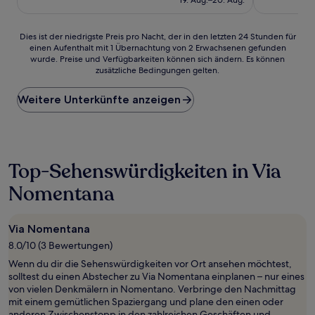
19. Aug.–20. Aug.
Bewertungen)
94 €
Dies
Dies ist der niedrigste Preis pro Nacht, der in den letzten 24 Stunden für
einen Aufenthalt mit 1 Übernachtung von 2 Erwachsenen gefunden
ist
wurde. Preise und Verfügbarkeiten können sich ändern. Es können
der
zusätzliche Bedingungen gelten.
niedrigste
Preis
Weitere Unterkünfte anzeigen
pro
Nacht,
der
in
den
letzten
Top-Sehenswürdigkeiten in Via
24 Stunden
Nomentana
für
einen
Aufenthalt
mit
Via Nomentana
1 Übernachtung
8.0/10 (3 Bewertungen)
von
Wenn du dir die Sehenswürdigkeiten vor Ort ansehen möchtest,
2 Erwachsenen
solltest du einen Abstecher zu Via Nomentana einplanen – nur eines
gefunden
von vielen Denkmälern in Nomentano. Verbringe den Nachmittag
wurde.
mit einem gemütlichen Spaziergang und plane den einen oder
Preise
anderen Zwischenstopp in den zahlreichen Geschäften und