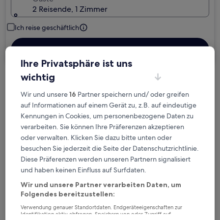
2 Reisende, 1 Zimmer
Ich reise geschäftlich
Suchen
Ihre Privatsphäre ist uns
wichtig
Kostenlose Stornierung bei
Wir und unsere
16
Partner speichern und/ oder greifen
Planänderungen
auf Informationen auf einem Gerät zu, z.B. auf eindeutige
Kennungen in Cookies, um personenbezogene Daten zu
Verdiene Prämien für jede
verarbeiten. Sie können Ihre Präferenzen akzeptieren
wahrgenommene Übernachtung
oder verwalten. Klicken Sie dazu bitte unten oder
besuchen Sie jederzeit die Seite der Datenschutzrichtlinie.
Diese Präferenzen werden unseren Partnern signalisiert
Mehr sparen mit Preisen für Mitglieder
und haben keinen Einfluss auf Surfdaten.
Wir und unsere Partner verarbeiten Daten, um
Folgendes bereitzustellen:
Überprüfe die Preise für diese Daten
Verwendung genauer Standortdaten. Endgeräteeigenschaften zur
Identifikation aktiv abfragen. Speichern von oder Zugriff auf