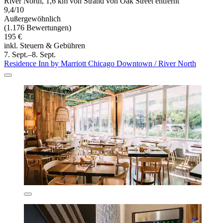
River North, 1,6 km von Strand von Oak Street entfernt
9,4/10
Außergewöhnlich
(1.176 Bewertungen)
195 €
inkl. Steuern & Gebühren
7. Sept.–8. Sept.
Residence Inn by Marriott Chicago Downtown / River North