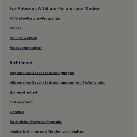
Hotels mit Parkplatz in Cipaganti
Für Anbieter, Affliliate-Partner und Medien
Hotels mit Parkplatz in Babakan Ciamis
Affiliate-Partner-Programm
Günstige in Pangandaran
Hotels mit Pool in Pangandaran
Presse
Günstige in Tasikmalaya
Bei uns werben
Hostels in Bandung
Reiseveranstalter
Gasthäuser in Bandung
Richtlinien
B&B in Bandung
Allgemeine Geschäftsbedingungen
Gasthäuser in Dago
Allgemeine Geschäftsbedingungen von FeWo-direkt
Ferienwohnungen in Cipaganti
Jatinangor: Hotels
Barrierefreiheit
Tutugan Hotels
Datenschutz
Hotels nahe Kathedrale St. Peter
Cookies
Sukajadi: Hotels
Rechtliche Hinweise/Kontakt
Hotels nahe Karang Setra
Inhaltsrichtlinien und Melden von Inhalten