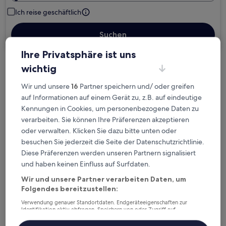
Ich reise geschäftlich
Suchen
Ihre Privatsphäre ist uns
wichtig
Kostenlose Stornierung bei
Planänderungen
Wir und unsere
16
Partner speichern und/ oder greifen
auf Informationen auf einem Gerät zu, z.B. auf eindeutige
Verdiene Prämien für jede
Kennungen in Cookies, um personenbezogene Daten zu
verarbeiten. Sie können Ihre Präferenzen akzeptieren
wahrgenommene Übernachtung
oder verwalten. Klicken Sie dazu bitte unten oder
besuchen Sie jederzeit die Seite der Datenschutzrichtlinie.
Mehr sparen mit Preisen für Mitglieder
Diese Präferenzen werden unseren Partnern signalisiert
und haben keinen Einfluss auf Surfdaten.
Wir und unsere Partner verarbeiten Daten, um
Folgendes bereitzustellen:
Überprüfe die Preise für diese Daten
Verwendung genauer Standortdaten. Endgeräteeigenschaften zur
Identifikation aktiv abfragen. Speichern von oder Zugriff auf
Heute
Morgen
Informationen auf einem Endgerät. Personalisierte Werbung und
7. Aug. - 8. Aug.
8. Aug. - 9. Aug.
Inhalte, Messung von Werbeleistung und der Performance von Inhalten,