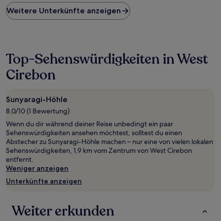
Preis
Weitere Unterkünfte anzeigen
pro
Nacht,
der
in
den
Top-Sehenswürdigkeiten in West
letzten
24 Stunden
Cirebon
für
einen
Aufenthalt
Sunyaragi-Höhle
mit
1 Übernachtung
8.0/10 (1 Bewertung)
von
Wenn du dir während deiner Reise unbedingt ein paar
2 Erwachsenen
Sehenswürdigkeiten ansehen möchtest, solltest du einen
gefunden
Abstecher zu Sunyaragi-Höhle machen – nur eine von vielen lokalen
wurde.
Sehenswürdigkeiten, 1,9 km vom Zentrum von West Cirebon
Preise
entfernt.
und
Weniger anzeigen
Verfügbarkeiten
können
Unterkünfte anzeigen
sich
ändern.
Es
Weiter erkunden
können