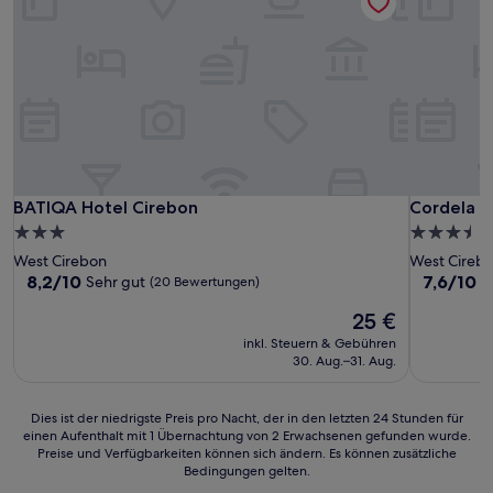
BATIQA Hotel Cirebon
Cordela H
BATIQA Hotel Cirebon
Cordela H
3.0-
3.5-
Sterne-
Sterne-
West Cirebon
West Cireb
Unterkunft
Unterkunf
8.2
7.6
8,2/10
7,6/10
Sehr gut
G
(20 Bewertungen)
von
von
Der
25 €
10,
10,
Preis
Sehr
Gut,
inkl. Steuern & Gebühren
beträgt
gut,
(10
30. Aug.–31. Aug.
25 €
(20
Bewertun
Bewertungen)
Dies
Dies ist der niedrigste Preis pro Nacht, der in den letzten 24 Stunden für
einen Aufenthalt mit 1 Übernachtung von 2 Erwachsenen gefunden wurde.
ist
Preise und Verfügbarkeiten können sich ändern. Es können zusätzliche
der
Bedingungen gelten.
niedrigste