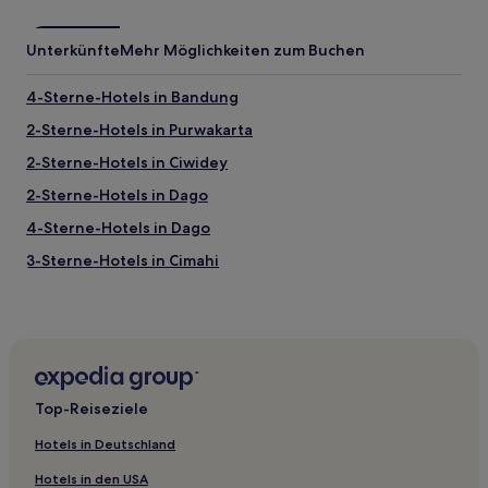
zusätzliche
Bedingungen
gelten.
Unterkünfte
Mehr Möglichkeiten zum Buchen
4-Sterne-Hotels in Bandung
2-Sterne-Hotels in Purwakarta
2-Sterne-Hotels in Ciwidey
2-Sterne-Hotels in Dago
4-Sterne-Hotels in Dago
3-Sterne-Hotels in Cimahi
2-Sterne-Hotels in Pangandaran
3-Sterne-Hotels in Malabar
Hotels mit Parkplatz in Gegerkalong
Hotels mit Pool in Ciumbuleuit
Top-Reiseziele
Günstige in Isola
Hotels in Deutschland
Familien in Pasteur
Hotels in den USA