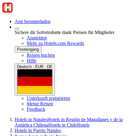
App herunterladen
Sichere dir Sofortrabatte dank Preisen für Mitglieder
Anmelden
Mehr zu Hotels.com Rewards
Posteingang
Reisen buchen
Hilfe
Deutsch · EUR · DE
Unterkunft registrieren
Meine Reisen
Feedback
Hotels in Natales
Hotels in Región de Magallanes y de la
Antártica Chilena
Hotels in Chile
Hotels
Hotels in Puerto Natales