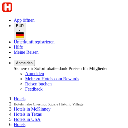
App öffnen
EUR
•
Unterkunft registrieren
Hilfe
Meine Reisen
Anmelden
Sichere dir Sofortrabatte dank Preisen für Mitglieder
Anmelden
Mehr zu Hotels.com Rewards
Reisen buchen
Feedback
Hotels
Hotels nahe Chestnut Square Historic Village
Hotels in McKinney
Hotels in Texas
Hotels in USA
Hotels