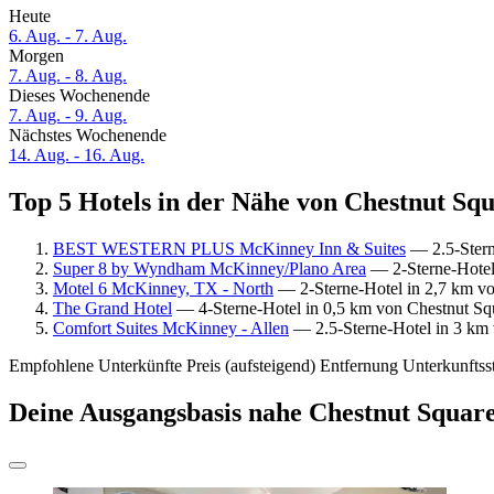
Heute
6. Aug. - 7. Aug.
Morgen
7. Aug. - 8. Aug.
Dieses Wochenende
7. Aug. - 9. Aug.
Nächstes Wochenende
14. Aug. - 16. Aug.
Top 5 Hotels in der Nähe von Chestnut Squa
BEST WESTERN PLUS McKinney Inn & Suites
— 2.5-Sterne
Super 8 by Wyndham McKinney/Plano Area
— 2-Sterne-Hotel 
Motel 6 McKinney, TX - North
— 2-Sterne-Hotel in 2,7 km von
The Grand Hotel
— 4-Sterne-Hotel in 0,5 km von Chestnut Squa
Comfort Suites McKinney - Allen
— 2.5-Sterne-Hotel in 3 km v
Empfohlene Unterkünfte
Preis (aufsteigend)
Entfernung
Unterkunftss
Deine Ausgangsbasis nahe Chestnut Square 