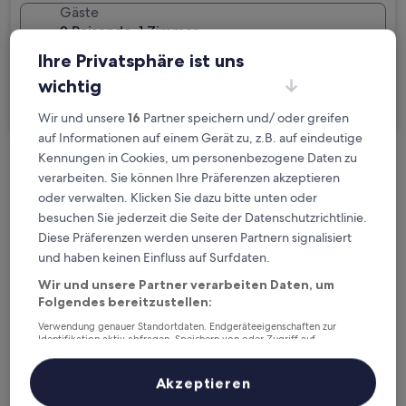
Gäste
2 Reisende, 1 Zimmer
Ihre Privatsphäre ist uns
Ich reise geschäftlich
wichtig
Suchen
Wir und unsere
16
Partner speichern und/ oder greifen
auf Informationen auf einem Gerät zu, z.B. auf eindeutige
Kennungen in Cookies, um personenbezogene Daten zu
Kostenlose Stornierung bei
verarbeiten. Sie können Ihre Präferenzen akzeptieren
Planänderungen
oder verwalten. Klicken Sie dazu bitte unten oder
besuchen Sie jederzeit die Seite der Datenschutzrichtlinie.
Verdiene Prämien für jede
Diese Präferenzen werden unseren Partnern signalisiert
und haben keinen Einfluss auf Surfdaten.
wahrgenommene Übernachtung
Wir und unsere Partner verarbeiten Daten, um
Folgendes bereitzustellen:
Mehr sparen mit Preisen für Mitglieder
Verwendung genauer Standortdaten. Endgeräteeigenschaften zur
Identifikation aktiv abfragen. Speichern von oder Zugriff auf
Informationen auf einem Endgerät. Personalisierte Werbung und
Inhalte, Messung von Werbeleistung und der Performance von Inhalten,
Zielgruppenforschung sowie Entwicklung und Verbesserung von
Akzeptieren
Überprüfe die Preise für diese Daten
Angeboten.