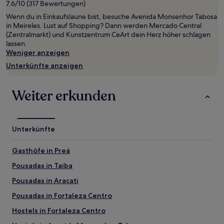
7.6/10 (317 Bewertungen)
von
Wenn du in Einkaufslaune bist, besuche Avenida Monsenhor Tabosa
2 Erwachsenen
in Meireles. Lust auf Shopping? Dann werden Mercado Central
gefunden
(Zentralmarkt) und Kunstzentrum CeArt dein Herz höher schlagen
wurde.
lassen.
Preise
Weniger anzeigen
und
Verfügbarkeiten
Unterkünfte anzeigen
können
sich
ändern.
Weiter erkunden
Es
können
zusätzliche
Bedingungen
Unterkünfte
gelten.
Gasthöfe in Preá
Pousadas in Taiba
Pousadas in Aracati
Pousadas in Fortaleza Centro
Hostels in Fortaleza Centro