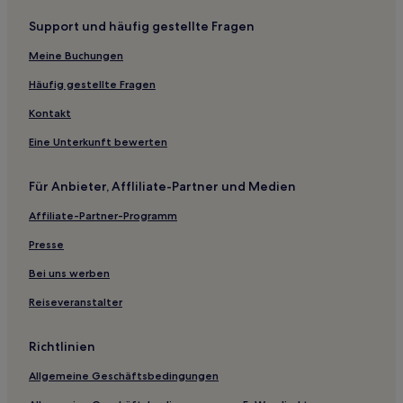
Hotel-Resorts in Porto das Dunas
Support und häufig gestellte Fragen
Ferienwohnungen in Porto das Dunas
Meine Buchungen
3-Sterne-Hotels in Canoa Quebrada
3-Sterne-Hotels in Paracuru
Häufig gestellte Fragen
2-Sterne-Hotels in Paracuru
Kontakt
3-Sterne-Hotels in Sobral
Eine Unterkunft bewerten
4-Sterne-Hotels in Aquiraz
Für Anbieter, Affliliate-Partner und Medien
4-Sterne-Hotels in Fortaleza
Affiliate-Partner-Programm
3-Sterne-Hotels in Fortim
Presse
Alcântaras Hotels
Hotels nahe Casa da Câmara e Cadeia
Bei uns werben
Quixadá Hotels
Reiseveranstalter
Dias Macêdo: Hotels
Richtlinien
Barro Preto: Hotels
Allgemeine Geschäftsbedingungen
Morada Nova Hotels