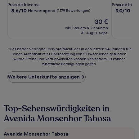
Sterne-
Sterne-
Praia de Iracema
Praia de Irac
Unterkunft
Unterkunft
8.6
9.0
8,6/10
9,0/10
Hervorragend
Wu
(1.179 Bewertungen)
von
von
Der
30 €
10,
10,
Preis
Hervorragend,
Wunderbar,
inkl. Steuern & Gebühren
beträgt
(1.179
(574
31. Aug.–1. Sept.
30 €
Bewertungen)
Bewertunge
Dies
Dies ist der niedrigste Preis pro Nacht, der in den letzten 24 Stunden für
einen Aufenthalt mit 1 Übernachtung von 2 Erwachsenen gefunden
ist
wurde. Preise und Verfügbarkeiten können sich ändern. Es können
der
zusätzliche Bedingungen gelten.
niedrigste
Preis
Weitere Unterkünfte anzeigen
pro
Nacht,
der
in
den
letzten
Top-Sehenswürdigkeiten in
24 Stunden
Avenida Monsenhor Tabosa
für
einen
Aufenthalt
mit
Avenida Monsenhor Tabosa
1 Übernachtung