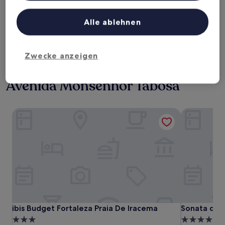
Liste der Partner (Lieferanten)
Heute
Morgen
5. Aug. - 6. Aug.
6. Aug. - 7. Aug.
Alle ablehnen
Dieses Wochenende
Nächstes Wochenende
7. Aug. - 9. Aug.
14. Aug. - 16. Aug.
Zwecke anzeigen
Hotels mit Parkplatz nahe
Avenida Monsenhor Tabosa
ibis Budget Fortaleza Praia De Iracema
Sonata de I
ibis Budget Fortaleza Praia De Iracema
Sonata de I
ibis Budget Fortaleza Praia De Iracema
Sonata de 
3.0-
4.0-