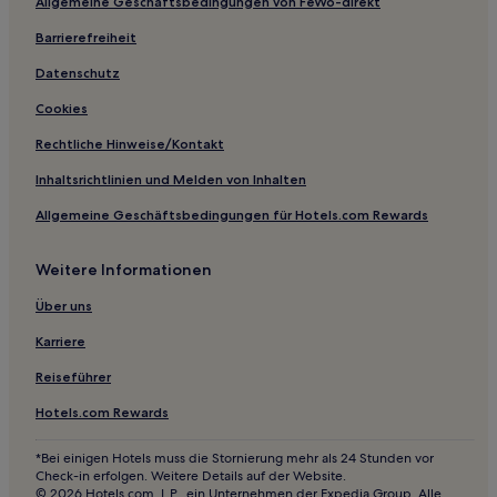
Allgemeine Geschäftsbedingungen von FeWo-direkt
Choró Hotels
Barrierefreiheit
Hotels nahe Kirche Nossa Senhora do Rosario dos Brancos
Fortaleza Hotels
Datenschutz
Siqueira: Hotels
Cookies
Pindoretama Hotels
Rechtliche Hinweise/Kontakt
Damas: Hotels
Inhaltsrichtlinien und Melden von Inhalten
Pecém: Hotels
Allgemeine Geschäftsbedingungen für Hotels.com Rewards
Caucaia Hotels
Weitere Informationen
Uruburetama Hotels
Gamboa Hotels
Über uns
Moitas Hotels
Karriere
Pentecoste Hotels
Reiseführer
Maranguape Hotels
Hotels.com Rewards
Hotels nahe Station Benfica
*Bei einigen Hotels muss die Stornierung mehr als 24 Stunden vor
Banabuiú Hotels
Check-in erfolgen. Weitere Details auf der Website.
© 2026 Hotels.com, L.P., ein Unternehmen der Expedia Group. Alle