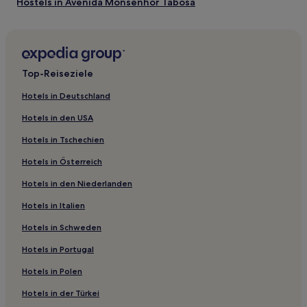
Hostels in Avenida Monsenhor Tabosa
Ferienwohnungen in Avenida Monsenhor Tabosa
Gasthöfe in Icaraí de Amontada
Pousadas in Icaraí de Amontada
Top-Reiseziele
Pousadas in Paracuru
Hotels in Deutschland
Pousadas in Strand von Majorlandia
Hotels in den USA
Hotel-Resorts in Aquiraz
Hotels in Tschechien
Pousadas in Strand von Cumbuco
Hotels in Österreich
Pousadas in Beberibe
Hotels in den Niederlanden
Pousadas in São Gonçalo do Amarante
Hotels in Italien
Pousadas in Ceará
Gasthäuser in Fortaleza
Hotels in Schweden
Pousadas in Caucaia
Hotels in Portugal
Ferienwohnungen in Lagoa do Banana
Hotels in Polen
Pousadas in Amontada
Hotels in der Türkei