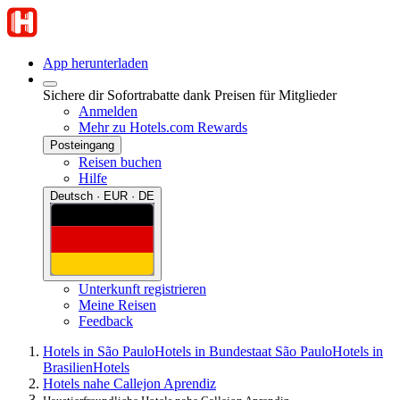
App herunterladen
Sichere dir Sofortrabatte dank Preisen für Mitglieder
Anmelden
Mehr zu Hotels.com Rewards
Posteingang
Reisen buchen
Hilfe
Deutsch · EUR · DE
Unterkunft registrieren
Meine Reisen
Feedback
Hotels in São Paulo
Hotels in Bundestaat São Paulo
Hotels in
Brasilien
Hotels
Hotels nahe Callejon Aprendiz