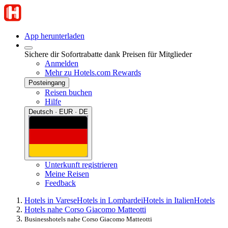
App herunterladen
Sichere dir Sofortrabatte dank Preisen für Mitglieder
Anmelden
Mehr zu Hotels.com Rewards
Posteingang
Reisen buchen
Hilfe
Deutsch · EUR · DE
Unterkunft registrieren
Meine Reisen
Feedback
Hotels in Varese
Hotels in Lombardei
Hotels in Italien
Hotels
Hotels nahe Corso Giacomo Matteotti
Businesshotels nahe Corso Giacomo Matteotti