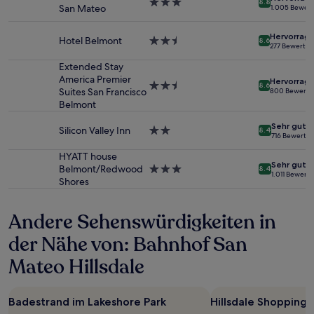
3.0-
8.8
2 Erwachsenen
San Mateo
1.005 Bewer
Sterne-
gefunden
Unterkunft
wurde.
Hervorrag
Hotel Belmont
2.5-
8.6
Preise
277 Bewertu
Sterne-
und
Unterkunft
Extended Stay
Verfügbarkeiten
America Premier
können
Hervorrag
2.5-
8.6
Suites San Francisco
800 Bewert
sich
Sterne-
Belmont
ändern.
Unterkunft
Es
Sehr gut
Silicon Valley Inn
2.0-
können
8.4
716 Bewertu
Sterne-
zusätzliche
Unterkunft
Bedingungen
HYATT house
Sehr gut
gelten.
Belmont/Redwood
3.0-
8.4
1.011 Bewert
Shores
Sterne-
Unterkunft
Andere Sehenswürdigkeiten in
der Nähe von: Bahnhof San
Mateo Hillsdale
Badestrand im Lakeshore Park
Hillsdale Shopping