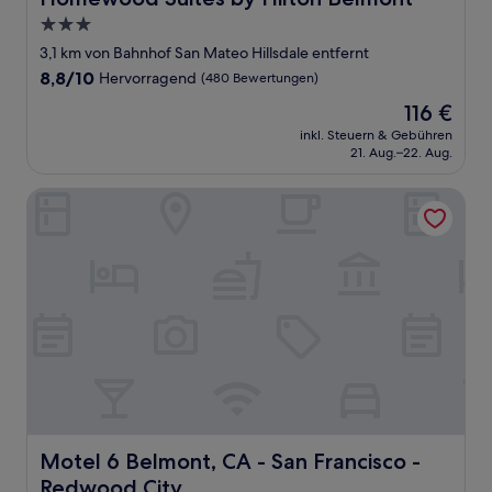
3.0-
Sterne-
3,1 km von Bahnhof San Mateo Hillsdale entfernt
Unterkunft
8.8
8,8/10
Hervorragend
(480 Bewertungen)
von
Der
116 €
10,
Preis
Hervorragend,
inkl. Steuern & Gebühren
beträgt
21. Aug.–22. Aug.
(480
116 €
Bewertungen)
Motel 6 Belmont, CA - San Francisco - Redwood City
Motel 6 Belmont, CA - San Francisco - Redwood City
Motel 6 Belmont, CA - San Francisco -
Redwood City