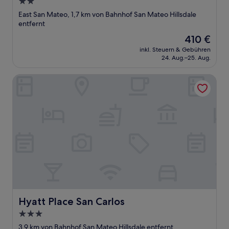
2.0-
Sterne-
East San Mateo, 1,7 km von Bahnhof San Mateo Hillsdale
Unterkunft
entfernt
Der
410 €
Preis
inkl. Steuern & Gebühren
beträgt
24. Aug.–25. Aug.
410 €
Hyatt Place San Carlos
Hyatt Place San Carlos
Hyatt Place San Carlos
3.0-
Sterne-
3,9 km von Bahnhof San Mateo Hillsdale entfernt