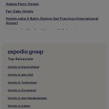
Adams Point: Hotels
Fair Oaks: Hotels
Hotels nahe S-Bahn-Station San Francisco International
Airport
Hotels nahe Stanford-Universität Arboretum
Hotels nahe San Bruno Mountain State Park
Highlands-Baywood Park: Hotels
Produce and Waterfront: Hotels
Top-Reiseziele
Hotels nahe Haltestelle The Embarcadero & Harrison St
Portola Valley Hotels
Hotels in Deutschland
Somisspo: Hotels
Hotels in den USA
Colma: Hotels
Hotels in Tschechien
Hotels nahe Leo J. Ryan Park
Hotels in Österreich
Redwood Oaks: Hotels
Hotels in den Niederlanden
Redwood Park Hotels
Hotels in Italien