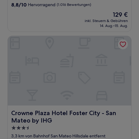
Unterkunft
8.8
8,8/10
Hervorragend
(1.016 Bewertungen)
von
Der
129 €
10,
Preis
Hervorragend,
inkl. Steuern & Gebühren
beträgt
14. Aug.–15. Aug.
(1.016
129 €
Bewertungen)
Crowne Plaza Hotel Foster City - San Mateo by IHG
Crowne Plaza Hotel Foster City - San Mateo by IHG
Crowne Plaza Hotel Foster City - San
Mateo by IHG
3.5-
Sterne-
3,3 km von Bahnhof San Mateo Hillsdale entfernt