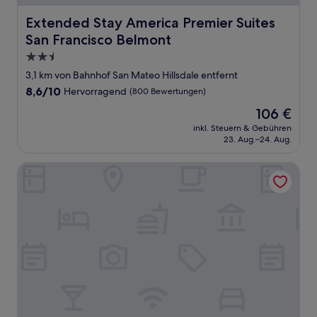
Extended Stay America Premier Suites San Francisco Be
Extended Stay America Premier Suites
San Francisco Belmont
2.5-
Sterne-
3,1 km von Bahnhof San Mateo Hillsdale entfernt
Unterkunft
8.6
8,6/10
Hervorragend
(800 Bewertungen)
von
Der
106 €
10,
Preis
Hervorragend,
inkl. Steuern & Gebühren
beträgt
23. Aug.–24. Aug.
(800
106 €
Bewertungen)
Silicon Valley Inn