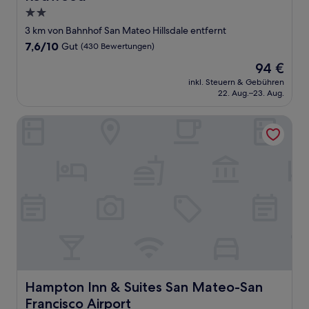
2.0-
Sterne-
3 km von Bahnhof San Mateo Hillsdale entfernt
Unterkunft
7.6
7,6/10
Gut
(430 Bewertungen)
von
Der
94 €
10,
Preis
Gut,
inkl. Steuern & Gebühren
beträgt
22. Aug.–23. Aug.
(430
94 €
Bewertungen)
Hampton Inn & Suites San Mateo-San Francisco Airport
Hampton Inn & Suites San Mateo-San Francisco Airport
Hampton Inn & Suites San Mateo-San
Francisco Airport