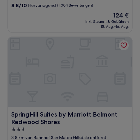
Unterkunft
8.8
8,8/10
Hervorragend
(1.004 Bewertungen)
von
Der
124 €
10,
Preis
Hervorragend,
inkl. Steuern & Gebühren
beträgt
15. Aug.–16. Aug.
(1.004
124 €
Bewertungen)
SpringHill Suites by Marriott Belmont Redwood Shores
SpringHill Suites by Marriott Belmont Redwood Shores
SpringHill Suites by Marriott Belmont
Redwood Shores
2.5-
Sterne-
3,8 km von Bahnhof San Mateo Hillsdale entfernt