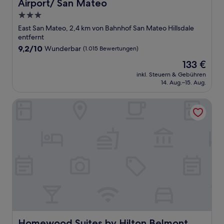
Airport/ San Mateo
3.0-
Sterne-
East San Mateo, 2,4 km von Bahnhof San Mateo Hillsdale
Unterkunft
entfernt
9.2
9,2/10
Wunderbar
(1.015 Bewertungen)
von
Der
133 €
10,
Preis
Wunderbar,
inkl. Steuern & Gebühren
beträgt
14. Aug.–15. Aug.
(1.015
133 €
Bewertungen)
Homewood Suites by Hilton Belmont
Homewood Suites by Hilton Belmont
Homewood Suites by Hilton Belmont