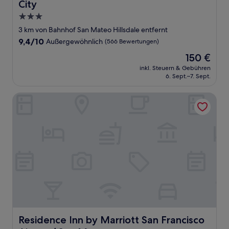
City
3.0-
Sterne-
3 km von Bahnhof San Mateo Hillsdale entfernt
Unterkunft
9.4
9,4/10
Außergewöhnlich
(566 Bewertungen)
von
Der
150 €
10,
Preis
Außergewöhnlich,
inkl. Steuern & Gebühren
beträgt
6. Sept.–7. Sept.
(566
150 €
Bewertungen)
Residence Inn by Marriott San Francisco Airport/ San Mat
Residence Inn by Marriott San Francisco Airport/ San Ma
Residence Inn by Marriott San Francisco