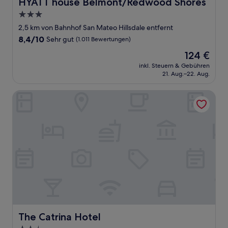
HYATT house Belmont/Redwood Shores
HYATT house Belmont/Redwood Shores
3.0-
Sterne-
2,5 km von Bahnhof San Mateo Hillsdale entfernt
Unterkunft
8.4
8,4/10
Sehr gut
(1.011 Bewertungen)
von
Der
124 €
10,
Preis
Sehr
inkl. Steuern & Gebühren
beträgt
21. Aug.–22. Aug.
gut,
124 €
(1.011
Bewertungen)
The Catrina Hotel
The Catrina Hotel
The Catrina Hotel