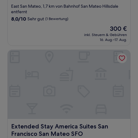
Sterne-
East San Mateo, 1,7 km von Bahnhof San Mateo Hillsdale
Unterkunft
entfernt
8.0
8,0/10
Sehr gut
(1 Bewertung)
von
Der
300 €
10,
Preis
Sehr
inkl. Steuern & Gebühren
beträgt
16. Aug.–17. Aug.
gut,
300 €
(1
Bewertung)
Extended Stay America Suites San Francisco San Mateo S
Extended Stay America Suites San Francisco San Mateo 
Extended Stay America Suites San
Francisco San Mateo SFO