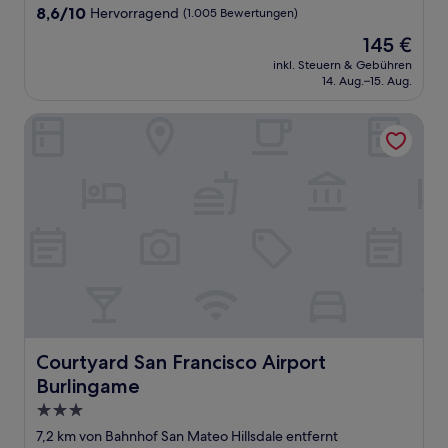
Unterkunft
8.6
8,6/10
Hervorragend
(1.005 Bewertungen)
von
Der
145 €
10,
Preis
Hervorragend,
inkl. Steuern & Gebühren
beträgt
14. Aug.–15. Aug.
(1.005
145 €
Bewertungen)
Courtyard San Francisco Airport Burlingame
Courtyard San Francisco Airport Burlingame
Courtyard San Francisco Airport
Burlingame
3.0-
Sterne-
7,2 km von Bahnhof San Mateo Hillsdale entfernt