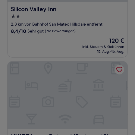
Silicon Valley Inn
Silicon Valley Inn
2.0-
Sterne-
2,3 km von Bahnhof San Mateo Hillsdale entfernt
Unterkunft
8.4
8,4/10
Sehr gut
(716 Bewertungen)
von
Der
120 €
10,
Preis
Sehr
inkl. Steuern & Gebühren
beträgt
15. Aug.–16. Aug.
gut,
120 €
(716
Bewertungen)
HYATT house Belmont/Redwood Shores