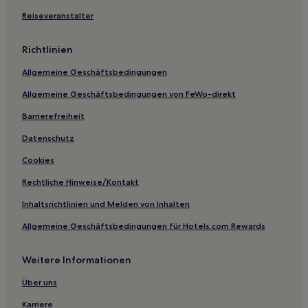
B&B in San Francisco
Reiseveranstalter
Hostels in San Francisco
Motels in San Francisco
Richtlinien
Ferienwohnungen in San José
Allgemeine Geschäftsbedingungen
Motels in Palo Alto
Allgemeine Geschäftsbedingungen von FeWo-direkt
Ferienwohnungen in Mountain View
Barrierefreiheit
Ferienwohnungen in Castro Street
Datenschutz
B&B in Castro Street
Cookies
Motels in Sunnyvale
Rechtliche Hinweise/Kontakt
Motels in Van Ness Avenue
Inhaltsrichtlinien und Melden von Inhalten
Ferienwohnungen in Oakland
Allgemeine Geschäftsbedingungen für Hotels.com Rewards
Familien in Berkeley
Hotels mit Shoppingmöglichkeit in Nob Hill
Weitere Informationen
Familien nahe Gourmet Ghetto
Über uns
Strand nahe Naples Beach
Karriere