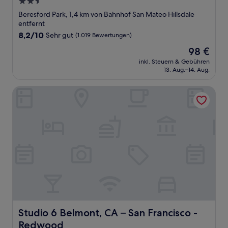
2.5-
Sterne-
Beresford Park, 1,4 km von Bahnhof San Mateo Hillsdale
Unterkunft
entfernt
8.2
8,2/10
Sehr gut
(1.019 Bewertungen)
von
Der
98 €
10,
Preis
Sehr
inkl. Steuern & Gebühren
beträgt
13. Aug.–14. Aug.
gut,
98 €
(1.019
Bewertungen)
Studio 6 Belmont, CA – San Francisco - Redwood
Studio 6 Belmont, CA – San Francisco - Redwood
Studio 6 Belmont, CA – San Francisco -
Redwood