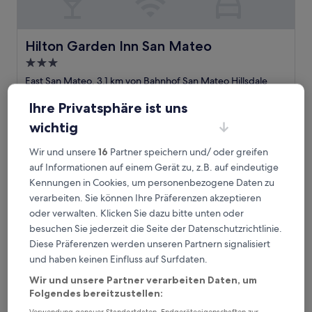
Hilton Garden Inn San Mateo
Hilton Garden Inn San Mateo
3.0-
Sterne-
East San Mateo, 3,1 km von Bahnhof San Mateo Hillsdale
Unterkunft
entfernt
Ihre Privatsphäre ist uns
8.8
8,8/10
Hervorragend
(1.005 Bewertungen)
von
wichtig
Der
122 €
10,
Preis
Hervorragend,
inkl. Steuern & Gebühren
Wir und unsere
16
Partner speichern und/ oder greifen
beträgt
6. Sept.–7. Sept.
(1.005
122 €
auf Informationen auf einem Gerät zu, z.B. auf eindeutige
Bewertungen)
Kennungen in Cookies, um personenbezogene Daten zu
Hotel Belmont
verarbeiten. Sie können Ihre Präferenzen akzeptieren
oder verwalten. Klicken Sie dazu bitte unten oder
besuchen Sie jederzeit die Seite der Datenschutzrichtlinie.
Diese Präferenzen werden unseren Partnern signalisiert
und haben keinen Einfluss auf Surfdaten.
Wir und unsere Partner verarbeiten Daten, um
Folgendes bereitzustellen: