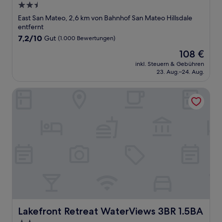
2.5-
Sterne-
East San Mateo, 2,6 km von Bahnhof San Mateo Hillsdale
Unterkunft
entfernt
7.2
7,2/10
Gut
(1.000 Bewertungen)
von
Der
108 €
10,
Preis
Gut,
inkl. Steuern & Gebühren
beträgt
23. Aug.–24. Aug.
(1.000
108 €
Bewertungen)
Lakefront Retreat WaterViews 3BR 1.5BA
Lakefront Retreat WaterViews 3BR 1.5BA
Lakefront Retreat WaterViews 3BR 1.5BA