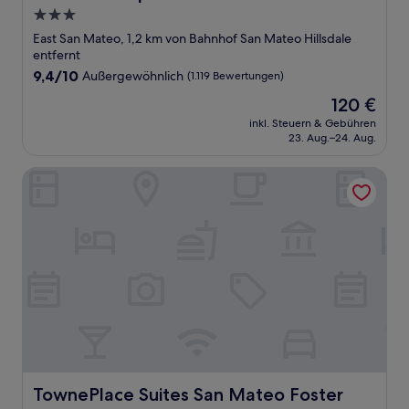
3.0-
Sterne-
East San Mateo, 1,2 km von Bahnhof San Mateo Hillsdale
Unterkunft
entfernt
9.4
9,4/10
Außergewöhnlich
(1.119 Bewertungen)
von
Der
120 €
10,
Preis
Außergewöhnlich,
inkl. Steuern & Gebühren
beträgt
23. Aug.–24. Aug.
(1.119
120 €
Bewertungen)
TownePlace Suites San Mateo Foster City
TownePlace Suites San Mateo Foster City
TownePlace Suites San Mateo Foster