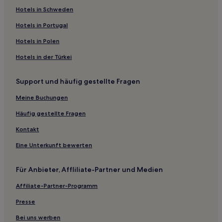
San Francisco Hotels
Hotels in Schweden
Hotels nahe Capistrano Road Beach
Hotels in Portugal
San Mateo County: Hotels
Hotels in Polen
Stanford: Hotels
Hotels in der Türkei
South San Francisco Hotels
Hotels nahe Oracle Park
Support und häufig gestellte Fragen
West Alameda: Hotels
Meine Buchungen
Santa Clara: Hotels
Häufig gestellte Fragen
Hotels nahe Station Market St & 8th St
Kontakt
Hotels nahe Olivet Memorial Park
Eine Unterkunft bewerten
El Granada: Hotels
San Mateo Hotels
Für Anbieter, Affliliate-Partner und Medien
Foster City Hotels
Affiliate-Partner-Programm
Emerald Hills: Hotels
Presse
Motels in Bay Area
Bei uns werben