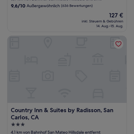
Unterkunft
9.6
9,6/10
Außergewöhnlich
(636 Bewertungen)
von
Der
127 €
10,
Preis
Außergewöhnlich,
inkl. Steuern & Gebühren
beträgt
14. Aug.–15. Aug.
(636
127 €
Bewertungen)
Country Inn & Suites by Radisson, San Carlos, CA
Country Inn & Suites by Radisson, San Carlos, CA
Country Inn & Suites by Radisson, San
Carlos, CA
3.0-
Sterne-
4,1 km von Bahnhof San Mateo Hillsdale entfernt