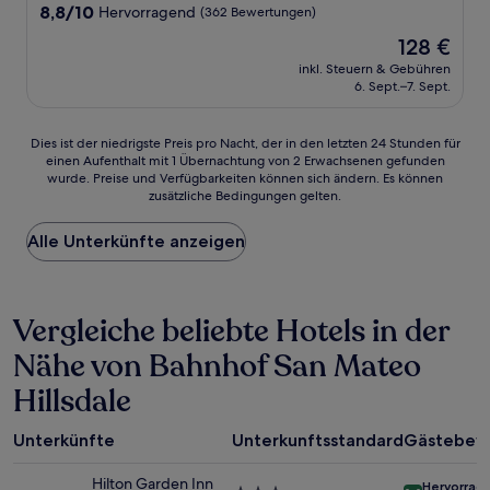
Unterkunft
8.8
8,8/10
Hervorragend
(362 Bewertungen)
von
Der
128 €
10,
Preis
Hervorragend,
inkl. Steuern & Gebühren
beträgt
6. Sept.–7. Sept.
(362
128 €
Bewertungen)
Dies
Dies ist der niedrigste Preis pro Nacht, der in den letzten 24 Stunden für
einen Aufenthalt mit 1 Übernachtung von 2 Erwachsenen gefunden
ist
wurde. Preise und Verfügbarkeiten können sich ändern. Es können
der
zusätzliche Bedingungen gelten.
niedrigste
Preis
Alle Unterkünfte anzeigen
pro
Nacht,
der
in
Vergleiche beliebte Hotels in der
den
letzten
Nähe von Bahnhof San Mateo
24 Stunden
für
Hillsdale
einen
Aufenthalt
mit
Unterkünfte
Unterkunftsstandard
Gästebew
1 Übernachtung
von
Hilton Garden Inn
Hervorrag