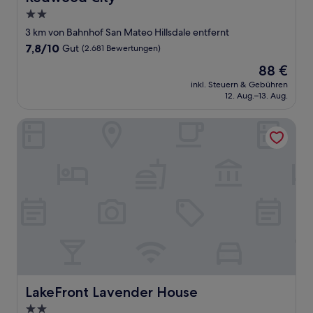
2.0-
Sterne-
3 km von Bahnhof San Mateo Hillsdale entfernt
Unterkunft
7.8
7,8/10
Gut
(2.681 Bewertungen)
von
Der
88 €
10,
Preis
Gut,
inkl. Steuern & Gebühren
beträgt
12. Aug.–13. Aug.
(2.681
88 €
Bewertungen)
LakeFront Lavender House
LakeFront Lavender House
LakeFront Lavender House
2.0-