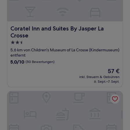
Coratel Inn and Suites By Jasper La Crosse
Coratel Inn and Suites By Jasper La
Crosse
2.5-
Sterne-
5,6 km von Children's Museum of La Crosse (Kindermuseum)
Unterkunft
entfernt
5.0
5,0/10
(50 Bewertungen)
von
Der
57 €
10,
Preis
(50
inkl. Steuern & Gebühren
beträgt
6. Sept.–7. Sept.
Bewertungen)
57 €
Country Inn & Suites by Radisson, La Crosse, WI