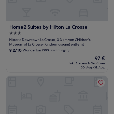
Home2 Suites by Hilton La Crosse
Home2 Suites by Hilton La Crosse
3.0-
Sterne-
Historic Downtown La Crosse, 0,3 km von Children's
Unterkunft
Museum of La Crosse (Kindermuseum) entfernt
9.2
9,2/10
Wunderbar
(930 Bewertungen)
von
Der
97 €
10,
Preis
Wunderbar,
inkl. Steuern & Gebühren
beträgt
30. Aug.–31. Aug.
(930
97 €
Bewertungen)
Courtyard by Marriott La Crosse