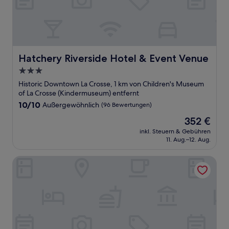
Hatchery Riverside Hotel & Event Venue
Hatchery Riverside Hotel & Event Venue
3.0-
Sterne-
Historic Downtown La Crosse, 1 km von Children's Museum
Unterkunft
of La Crosse (Kindermuseum) entfernt
10.0
10/10
Außergewöhnlich
(96 Bewertungen)
von
Der
352 €
10,
Preis
Außergewöhnlich,
inkl. Steuern & Gebühren
beträgt
11. Aug.–12. Aug.
(96
352 €
Bewertungen)
Home2 Suites by Hilton La Crosse