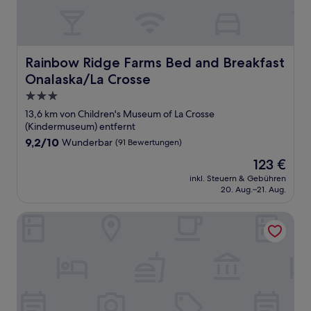
Rainbow Ridge Farms Bed and Breakfast Onalaska/La Cr
Rainbow Ridge Farms Bed and Breakfast
Onalaska/La Crosse
3.0-
Sterne-
13,6 km von Children's Museum of La Crosse
Unterkunft
(Kindermuseum) entfernt
9.2
9,2/10
Wunderbar
(91 Bewertungen)
von
Der
123 €
10,
Preis
Wunderbar,
inkl. Steuern & Gebühren
beträgt
20. Aug.–21. Aug.
(91
123 €
Bewertungen)
Super 8 by Wyndham La Crosse