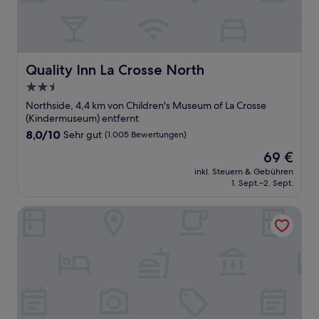
Quality Inn La Crosse North
Quality Inn La Crosse North
2.5-
Sterne-
Northside, 4,4 km von Children's Museum of La Crosse
Unterkunft
(Kindermuseum) entfernt
8.0
8,0/10
Sehr gut
(1.005 Bewertungen)
von
Der
69 €
10,
Preis
Sehr
inkl. Steuern & Gebühren
beträgt
1. Sept.–2. Sept.
gut,
69 €
(1.005
Bewertungen)
Welch Motel