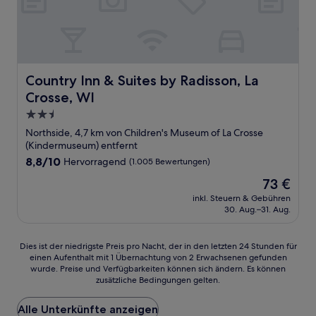
Country Inn & Suites by Radisson, La Crosse, WI
Country Inn & Suites by Radisson, La
Crosse, WI
2.5-
Sterne-
Northside, 4,7 km von Children's Museum of La Crosse
Unterkunft
(Kindermuseum) entfernt
8.8
8,8/10
Hervorragend
(1.005 Bewertungen)
von
Der
73 €
10,
Preis
Hervorragend,
inkl. Steuern & Gebühren
beträgt
30. Aug.–31. Aug.
(1.005
73 €
Bewertungen)
Dies
Dies ist der niedrigste Preis pro Nacht, der in den letzten 24 Stunden für
einen Aufenthalt mit 1 Übernachtung von 2 Erwachsenen gefunden
ist
wurde. Preise und Verfügbarkeiten können sich ändern. Es können
der
zusätzliche Bedingungen gelten.
niedrigste
Preis
Alle Unterkünfte anzeigen
pro