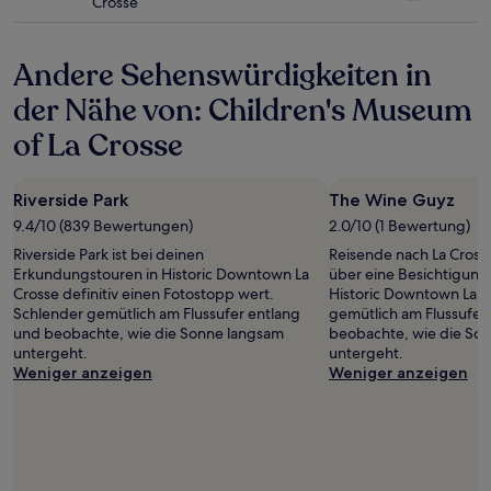
Crosse
gelten.
Sterne-
Unterkunft
Andere Sehenswürdigkeiten in
der Nähe von: Children's Museum
of La Crosse
Riverside Park
The Wine Guyz
9.4/10 (839 Bewertungen)
2.0/10 (1 Bewertung)
Riverside Park ist bei deinen
Reisende nach La Cross
Erkundungstouren in Historic Downtown La
über eine Besichtigung
Crosse definitiv einen Fotostopp wert.
Historic Downtown La C
Schlender gemütlich am Flussufer entlang
gemütlich am Flussufer
und beobachte, wie die Sonne langsam
beobachte, wie die So
untergeht.
untergeht.
Weniger anzeigen
Weniger anzeigen