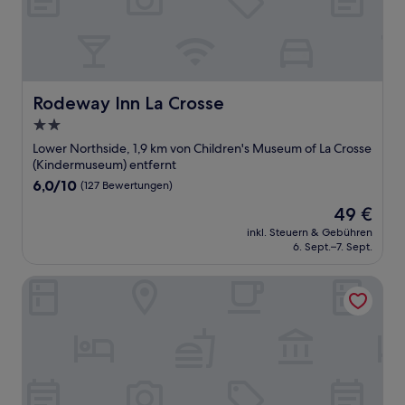
Rodeway Inn La Crosse
Rodeway Inn La Crosse
2.0-
Sterne-
Lower Northside, 1,9 km von Children's Museum of La Crosse
Unterkunft
(Kindermuseum) entfernt
6.0
6,0/10
(127 Bewertungen)
von
Der
49 €
10,
Preis
(127
inkl. Steuern & Gebühren
beträgt
6. Sept.–7. Sept.
Bewertungen)
49 €
Hampton Inn & Suites La Crosse Downtown