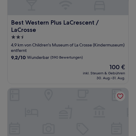
Best Western Plus LaCrescent / LaCrosse
Best Western Plus LaCrescent /
LaCrosse
2.5-
Sterne-
4,9 km von Children's Museum of La Crosse (Kindermuseum)
Unterkunft
entfernt
9.2
9,2/10
Wunderbar
(590 Bewertungen)
von
Der
100 €
10,
Preis
Wunderbar,
inkl. Steuern & Gebühren
beträgt
30. Aug.–31. Aug.
(590
100 €
Bewertungen)
Rainbow Ridge Farms Bed and Breakfast Onalaska/La Cros