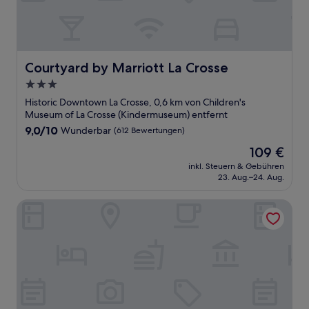
Courtyard by Marriott La Crosse
Courtyard by Marriott La Crosse
3.0-
Sterne-
Historic Downtown La Crosse, 0,6 km von Children's
Unterkunft
Museum of La Crosse (Kindermuseum) entfernt
9.0
9,0/10
Wunderbar
(612 Bewertungen)
von
Der
109 €
10,
Preis
Wunderbar,
inkl. Steuern & Gebühren
beträgt
23. Aug.–24. Aug.
(612
109 €
Bewertungen)
Radisson Hotel La Crosse