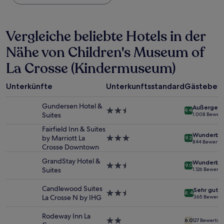
Nacht,
der
in
Vergleiche beliebte Hotels in der
den
letzten
Nähe von Children's Museum of
24 Stunden
für
La Crosse (Kindermuseum)
einen
Aufenthalt
mit
Unterkünfte
Unterkunftsstandard
Gästebew
1 Übernachtung
von
Gundersen Hotel &
Außergewö
2.5-
9.4
2 Erwachsenen
Suites
1.008 Bewer
Sterne-
gefunden
Unterkunft
Fairfield Inn & Suites
wurde.
Wunderba
by Marriott La
3.0-
9.2
Preise
844 Bewertu
Crosse Downtown
Sterne-
und
Unterkunft
Verfügbarkeiten
GrandStay Hotel &
Wunderba
2.5-
können
9.0
Suites
1.126 Bewert
Sterne-
sich
Unterkunft
ändern.
Candlewood Suites
Sehr gut
2.5-
Es
8.4
La Crosse N by IHG
365 Bewert
Sterne-
können
Unterkunft
zusätzliche
Rodeway Inn La
Bedingungen
2.0-
6.0
127 Bewertu