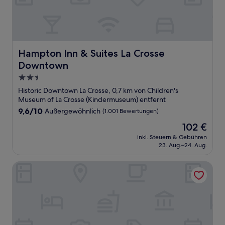
Hampton Inn & Suites La Crosse Downtown
Hampton Inn & Suites La Crosse
Downtown
2.5-
Sterne-
Historic Downtown La Crosse, 0,7 km von Children's
Unterkunft
Museum of La Crosse (Kindermuseum) entfernt
9.6
9,6/10
Außergewöhnlich
(1.001 Bewertungen)
von
Der
102 €
10,
Preis
Außergewöhnlich,
inkl. Steuern & Gebühren
beträgt
23. Aug.–24. Aug.
(1.001
102 €
Bewertungen)
The Charmant Hotel