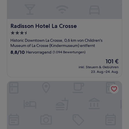
Radisson Hotel La Crosse
Radisson Hotel La Crosse
3.5-
Sterne-
Historic Downtown La Crosse, 0,6 km von Children's
Unterkunft
Museum of La Crosse (Kindermuseum) entfernt
8.8
8,8/10
Hervorragend
(1.094 Bewertungen)
von
Der
101 €
10,
Preis
Hervorragend,
inkl. Steuern & Gebühren
beträgt
23. Aug.–24. Aug.
(1.094
101 €
Bewertungen)
Pearl Street Hotel & Suites