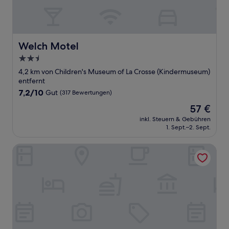
Welch Motel
Welch Motel
2.5-
Sterne-
4,2 km von Children's Museum of La Crosse (Kindermuseum)
Unterkunft
entfernt
7.2
7,2/10
Gut
(317 Bewertungen)
von
Der
57 €
10,
Preis
Gut,
inkl. Steuern & Gebühren
beträgt
1. Sept.–2. Sept.
(317
57 €
Bewertungen)
Microtel Inn by Wyndham Onalaska/La Crosse