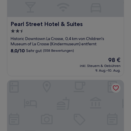
Pearl Street Hotel & Suites
Pearl Street Hotel & Suites
2.5-
Sterne-
Historic Downtown La Crosse, 0,4 km von Children's
Unterkunft
Museum of La Crosse (Kindermuseum) entfernt
8.0
8,0/10
Sehr gut
(558 Bewertungen)
von
Der
98 €
10,
Preis
Sehr
inkl. Steuern & Gebühren
beträgt
9. Aug.–10. Aug.
gut,
98 €
(558
Bewertungen)
Best Western Plus LaCrescent / LaCrosse