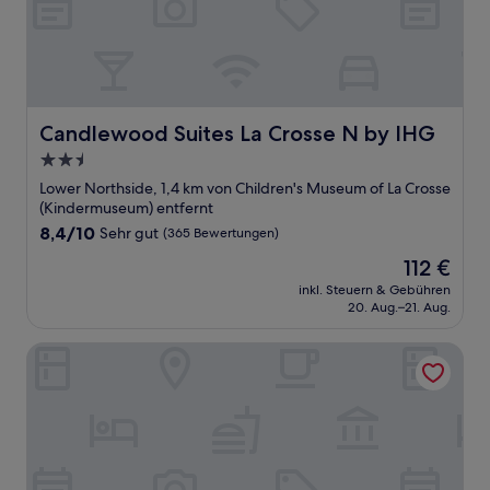
Candlewood Suites La Crosse N by IHG
Candlewood Suites La Crosse N by IHG
2.5-
Sterne-
Lower Northside, 1,4 km von Children's Museum of La Crosse
Unterkunft
(Kindermuseum) entfernt
8.4
8,4/10
Sehr gut
(365 Bewertungen)
von
Der
112 €
10,
Preis
Sehr
inkl. Steuern & Gebühren
beträgt
20. Aug.–21. Aug.
gut,
112 €
(365
Bewertungen)
Rodeway Inn La Crosse