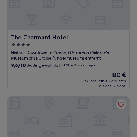
The Charmant Hotel
The Charmant Hotel
4.0-
Sterne-
Historic Downtown La Crosse, 0,5 km von Children's
Unterkunft
Museum of La Crosse (Kindermuseum) entfernt
9.6
9,6/10
Außergewöhnlich
(1.004 Bewertungen)
von
Der
180 €
10,
Preis
Außergewöhnlich,
inkl. Steuern & Gebühren
beträgt
6. Sept.–7. Sept.
(1.004
180 €
Bewertungen)
Hatchery Riverside Hotel & Event Venue