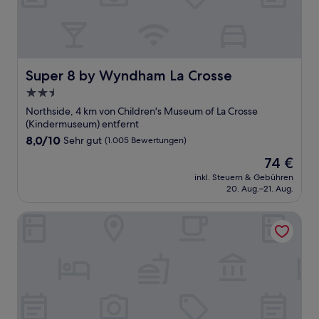
Super 8 by Wyndham La Crosse
Super 8 by Wyndham La Crosse
2.5-
Sterne-
Northside, 4 km von Children's Museum of La Crosse
Unterkunft
(Kindermuseum) entfernt
8.0
8,0/10
Sehr gut
(1.005 Bewertungen)
von
Der
74 €
10,
Preis
Sehr
inkl. Steuern & Gebühren
beträgt
20. Aug.–21. Aug.
gut,
74 €
(1.005
Bewertungen)
Quality Inn La Crosse North