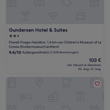
Gundersen Hotel & Suites
Gundersen Hotel & Suites
2.5-
Sterne-
Powell-Poage-Hamilton, 1,6 km von Children's Museum of La
Unterkunft
Crosse (Kindermuseum) entfernt
9.4
9,4/10
Außergewöhnlich
(1.008 Bewertungen)
von
Der
103 €
10,
Preis
Außergewöhnlich,
inkl. Steuern & Gebühren
beträgt
20. Aug.–21. Aug.
(1.008
103 €
Bewertungen)
Fairfield Inn & Suites by Marriott La Crosse Downtown