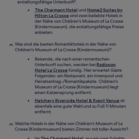
erstattungsfähige Unterkunft".
The Charmant Hotel
und
Home2 Suites by
Hilton La Crosse
sind zwei beliebte Hotels in
der Nähe von Children's Museum of La Crosse
(Kindermuseum), die erstattungsfähige Preise
anbieten.
Was sind die besten Romantikhotels in der Nähe von
Children's Museum of La Crosse (Kindermuseum)?
Reisende, die nach einer romantischen
Unterkunft suchen, werden bei
Radisson
Hotel La Crosse
fündig. Hier erwartet Gäste
Folgendes: ein Restaurant, ein Innenpool und
Heiratsantrag-/Romantikpakete. Children's
Museum of La Crosse (Kindermuseum) liegt
einen Katzensprung entfernt.
Hatchery Riverside Hotel & Event Venue
ist
ebenfalls eine gute Wahl und zu Fuß 11 Minuten
entfernt.
Welche Hotels in der Nähe von Children's Museum of La
Crosse (Kindermuseum) bieten Zimmer mit toller Aussicht?
Im
The Charmant Hotel
, nur ein paar Schritte