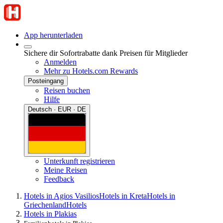
App herunterladen
Sichere dir Sofortrabatte dank Preisen für Mitglieder
Anmelden
Mehr zu Hotels.com Rewards
Posteingang
Reisen buchen
Hilfe
Deutsch · EUR · DE
Unterkunft registrieren
Meine Reisen
Feedback
Hotels in Agios Vasilios
Hotels in Kreta
Hotels in
Griechenland
Hotels
Hotels in Plakias