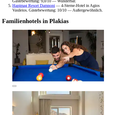
Gästebewertung: 9,0/10 — Wunderbar.
Hapimag Resort Damnoni
— 4-Sterne-Hotel in Agios
Vasileios. Gästebewertung: 10/10 — Außergewöhnlich.
Familienhotels in Plakias