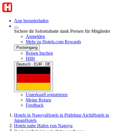
App herunterladen
Sichere dir Sofortrabatte dank Preisen für Mitglieder
Anmelden
Mehr zu Hotels.com Rewards
Posteingang
Reisen buchen
Hilfe
Deutsch · EUR · DE
Unterkunft registrieren
Meine Reisen
Feedback
Hotels in Nagoya
Hotels in Präfektur Aichi
Hotels in
Japan
Hotels
Hotels nahe Hafen von Nagoya