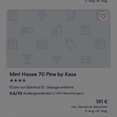
17. Aug.–18. Aug.
(745
106 €
Bewertungen)
Mint House 70 Pine by Kasa
Mint House 70 Pine by Kasa
Mint House 70 Pine by Kasa
4.0-
Sterne-
9,1 km von Bahnhof St. George entfernt
Unterkunft
9.6
9,6/10
Außergewöhnlich
(1.000 Bewertungen)
von
Der
191 €
10,
Preis
Außergewöhnlich,
inkl. Steuern & Gebühren
beträgt
9. Aug.–10. Aug.
(1.000
191 €
Bewertungen)