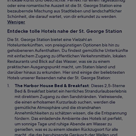
in lokale Kunst und Geschichte. Perfekt für einen Tagesausflug
oder eine romantische Auszeit ist die St. George Station eine
bezaubernde Mischung aus Stadtleben und landschaftlicher
Schönheit, die darauf wartet, von dir erkundet zu werden.
Weniger
Entdecke tolle Hotels nahe der St. George Station
Die St. George Station bietet eine Vielzahl an
Hotelunterkünften, von preisgünstigen Optionen bis hin zu
gehobeneren Aufenthalten. Du findest gemütliche Unterkünfte
mit einfachem Zugang zu öffentlichen Verkehrsmitteln, lokalen
Restaurants und Blick auf das Wasser, was sie zu einem
praktischen Ausgangspunkt macht, um Staten Island und
darüber hinaus zu erkunden. Hier sind einige der beliebtesten
Hotels unserer Reisenden nahe der St. George Station:
W
The Harbor House Bed & Breakfast
: Dieses 2,5-Sterne
i
Bed & Breakfast bietet ein herrliches Strandurlaubserlebnis
r
mit direktem Zugang zu den Sandstränden. Vielreisende,
d
die einen erholsamen Kurzurlaub suchen, werden die
i
gemütliche Atmosphäre und die strandnahen
n
Annehmlichkeiten zu schätzen wissen, die die Entspannung
e
fördern. Das einladende Ambiente des Hotels ist perfekt,
i
um sonnige Tage und ruhige Abende am Wasser zu
n
genießen, was es zu einem idealen Rückzugsort für alle
e
macht, die das beruhigende Geräusch der Wellen und