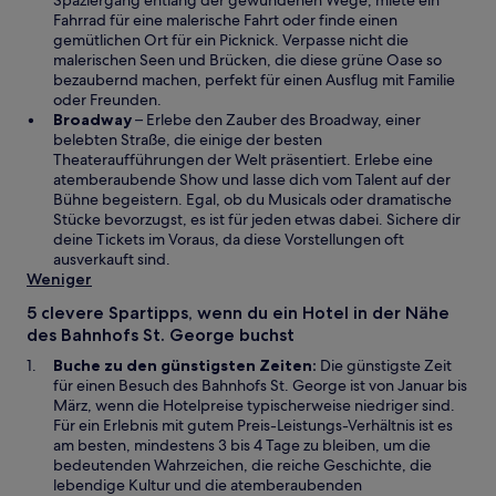
Spaziergang entlang der gewundenen Wege, miete ein
i
u
Fahrrad für eine malerische Fahrt oder finde einen
n
e
gemütlichen Ort für ein Picknick. Verpasse nicht die
e
n
malerischen Seen und Brücken, die diese grüne Oase so
i
F
bezaubernd machen, perfekt für einen Ausflug mit Familie
n
e
oder Freunden.
W
e
n
Broadway
– Erlebe den Zauber des Broadway, einer
i
m
s
belebten Straße, die einige der besten
r
n
t
Theateraufführungen der Welt präsentiert. Erlebe eine
d
e
e
atemberaubende Show und lasse dich vom Talent auf der
i
u
r
Bühne begeistern. Egal, ob du Musicals oder dramatische
n
e
g
Stücke bevorzugst, es ist für jeden etwas dabei. Sichere dir
e
n
e
deine Tickets im Voraus, da diese Vorstellungen oft
i
F
ö
ausverkauft sind.
n
e
f
Weniger
e
n
f
5 clevere Spartipps, wenn du ein Hotel in der Nähe
m
s
n
des Bahnhofs St. George buchst
n
t
e
e
e
t
Buche zu den günstigsten Zeiten:
Die günstigste Zeit
u
r
für einen Besuch des Bahnhofs St. George ist von Januar bis
e
g
März, wenn die Hotelpreise typischerweise niedriger sind.
n
e
Für ein Erlebnis mit gutem Preis-Leistungs-Verhältnis ist es
F
ö
am besten, mindestens 3 bis 4 Tage zu bleiben, um die
e
f
bedeutenden Wahrzeichen, die reiche Geschichte, die
n
f
lebendige Kultur und die atemberaubenden