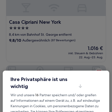
Casa Cipriani New York
Casa Cipriani New York
5.0-
Sterne-
8,4 km von Bahnhof St. George entfernt
Unterkunft
9.8
9,8/10
Außergewöhnlich
(87 Bewertungen)
von
Der
1.016 €
10,
Preis
Außergewöhnlich,
inkl. Steuern & Gebühren
beträgt
22. Aug.–23. Aug.
(87
1.016 €
Bewertungen)
DoubleTree by Hilton New York Downtown
Ihre Privatsphäre ist uns
wichtig
Wir und unsere
16
Partner speichern und/ oder greifen
auf Informationen auf einem Gerät zu, z.B. auf eindeutige
Kennungen in Cookies, um personenbezogene Daten zu
verarbeiten. Sie können Ihre Präferenzen akzeptieren