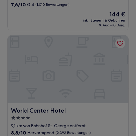
Unterkunft
7.6
7,6/10
Gut
(1.010 Bewertungen)
von
Der
144 €
10,
Preis
Gut,
inkl. Steuern & Gebühren
beträgt
9. Aug.–10. Aug.
(1.010
144 €
Bewertungen)
World Center Hotel
World Center Hotel
World Center Hotel
4.0-
Sterne-
9,1 km von Bahnhof St. George entfernt
Unterkunft
8.8
8,8/10
Hervorragend
(2.392 Bewertungen)