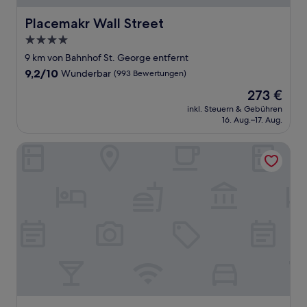
Placemakr Wall Street
Placemakr Wall Street
4.0-
Sterne-
9 km von Bahnhof St. George entfernt
Unterkunft
9.2
9,2/10
Wunderbar
(993 Bewertungen)
von
Der
273 €
10,
Preis
Wunderbar,
inkl. Steuern & Gebühren
beträgt
16. Aug.–17. Aug.
(993
273 €
Bewertungen)
Club Quarters Hotel World Trade Center, New York