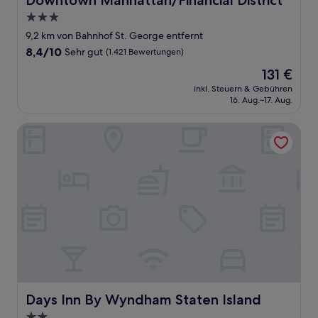
Downtown Manhattan/Financial District
3.0-
Sterne-
9,2 km von Bahnhof St. George entfernt
Unterkunft
8.4
8,4/10
Sehr gut
(1.421 Bewertungen)
von
Der
131 €
10,
Preis
Sehr
inkl. Steuern & Gebühren
beträgt
16. Aug.–17. Aug.
gut,
131 €
(1.421
Bewertungen)
Days Inn By Wyndham Staten Island
Days Inn By Wyndham Staten Island
Days Inn By Wyndham Staten Island
2.0-