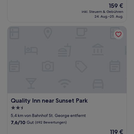
von
Der
159 €
10,
Preis
Sehr
inkl. Steuern & Gebühren
beträgt
24. Aug.–25. Aug.
gut,
159 €
(1.257
Bewertungen)
Quality Inn near Sunset Park
Quality Inn near Sunset Park
Quality Inn near Sunset Park
2.5-
Sterne-
5,4 km von Bahnhof St. George entfernt
Unterkunft
7.6
7,6/10
Gut
(692 Bewertungen)
von
Der
119 €
10,