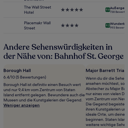
können
Unterkunft
The Wall Street
Außergewö
sich
5.0-
9.6
Hotel
738 Bewertu
ändern.
Sterne-
Es
Unterkunft
Placemakr Wall
Wunderba
können
4.0-
9.2
Street
993 Bewertu
zusätzliche
Sterne-
Bedingungen
Unterkunft
gelten.
Andere Sehenswürdigkeiten in
der Nähe von: Bahnhof St. George
Borough Hall
Major Barrett Trian
6.4/10 (5 Bewertungen)
Wenn du dir die Sehens
ansehen möchtest, sollt
Borough Hall ist definitiv einen Besuch wert
Abstecher zu Major Bar
und nur 9,4 km vom Zentrum von Staten
nur eines von vielen De
Island entfernt gelegen. Bewundere auch die
vom Zentrum von New Yo
Museen und die Kunstgalerien der Gegend.
Die Gegend begeistert
Weniger anzeigen
ihren Kunstgalerien un
ideale Orte, um deine 
beginnen. Staten Islan
weitere wichtige Sehen