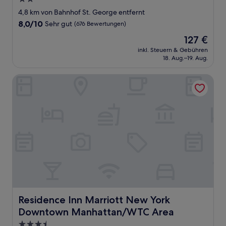
Sterne-
4,8 km von Bahnhof St. George entfernt
Unterkunft
8.0
8,0/10
Sehr gut
(676 Bewertungen)
von
Der
127 €
10,
Preis
Sehr
inkl. Steuern & Gebühren
beträgt
18. Aug.–19. Aug.
gut,
127 €
(676
Bewertungen)
Residence Inn Marriott New York Downtown Manhattan/
Residence Inn Marriott New York Downtown Manhatta
Residence Inn Marriott New York
Downtown Manhattan/WTC Area
3.5-