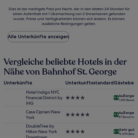
Dies
Dies ist der niedrigste Preis pro Nacht, der in den letzten 24 Stunden für
einen Aufenthalt mit 1 Übernachtung von 2 Erwachsenen gefunden
ist
wurde. Preise und Verfügbarkeiten können sich ändern. Es können
der
zusätzliche Bedingungen gelten.
niedrigste
Preis
Alle Unterkünfte anzeigen
pro
Nacht,
der
in
Vergleiche beliebte Hotels in der
den
letzten
Nähe von Bahnhof St. George
24 Stunden
für
einen
Unterkünfte
Unterkunftsstandard
Gästebew
Aufenthalt
mit
Hotel Indigo NYC
Außergewö
1 Übernachtung
Financial District by
4.0-
9.4
1.249 Bewert
von
IHG
Sterne-
2 Erwachsenen
Unterkunft
Casa Cipriani New
Außergewö
gefunden
5.0-
9.8
York
87 Bewertun
wurde.
Sterne-
Preise
Unterkunft
DoubleTree by
Sehr gut
und
Hilton New York
4.0-
8.4
4.099 Bewer
Verfügbarkeiten
Downtown
Sterne-