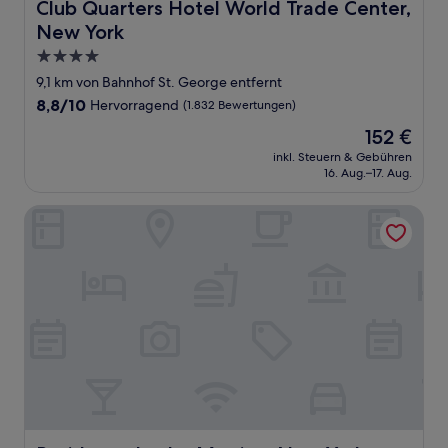
Club Quarters Hotel World Trade Center, New York
Club Quarters Hotel World Trade Center,
New York
4.0-
Sterne-
9,1 km von Bahnhof St. George entfernt
Unterkunft
8.8
8,8/10
Hervorragend
(1.832 Bewertungen)
von
Der
152 €
10,
Preis
Hervorragend,
inkl. Steuern & Gebühren
beträgt
16. Aug.–17. Aug.
(1.832
152 €
Bewertungen)
Residence Inn by Marriott New York Downtown Manhattan/F