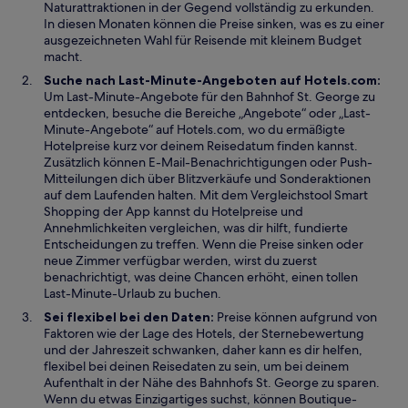
s
n
Naturattraktionen in der Gegend vollständig zu erkunden.
t
e
In diesen Monaten können die Preise sinken, was es zu einer
e
t
ausgezeichneten Wahl für Reisende mit kleinem Budget
r
macht.
g
Suche nach Last-Minute-Angeboten auf Hotels.com:
e
Um Last-Minute-Angebote für den Bahnhof St. George zu
ö
entdecken, besuche die Bereiche „Angebote“ oder „Last-
f
Minute-Angebote“ auf Hotels.com, wo du ermäßigte
f
Hotelpreise kurz vor deinem Reisedatum finden kannst.
n
Zusätzlich können E-Mail-Benachrichtigungen oder Push-
e
Mitteilungen dich über Blitzverkäufe und Sonderaktionen
t
auf dem Laufenden halten. Mit dem Vergleichstool Smart
Shopping der App kannst du Hotelpreise und
Annehmlichkeiten vergleichen, was dir hilft, fundierte
Entscheidungen zu treffen. Wenn die Preise sinken oder
neue Zimmer verfügbar werden, wirst du zuerst
benachrichtigt, was deine Chancen erhöht, einen tollen
Last-Minute-Urlaub zu buchen.
Sei flexibel bei den Daten:
Preise können aufgrund von
Faktoren wie der Lage des Hotels, der Sternebewertung
und der Jahreszeit schwanken, daher kann es dir helfen,
flexibel bei deinen Reisedaten zu sein, um bei deinem
Aufenthalt in der Nähe des Bahnhofs St. George zu sparen.
Wenn du etwas Einzigartiges suchst, können Boutique-