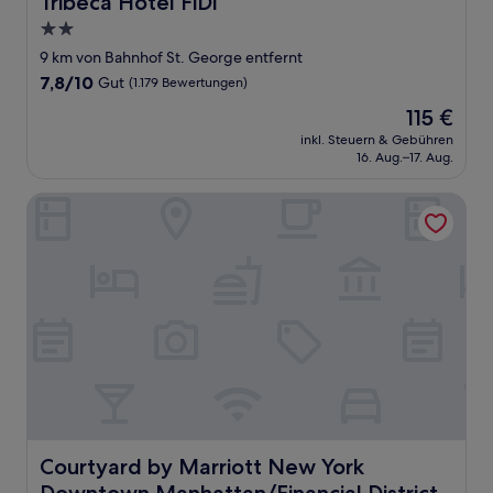
Tribeca Hotel FiDi
2.0-
Sterne-
9 km von Bahnhof St. George entfernt
Unterkunft
7.8
7,8/10
Gut
(1.179 Bewertungen)
von
Der
115 €
10,
Preis
Gut,
inkl. Steuern & Gebühren
beträgt
16. Aug.–17. Aug.
(1.179
115 €
Bewertungen)
Courtyard by Marriott New York Downtown Manhattan/Fina
Courtyard by Marriott New York Downtown Manhattan/Fin
Courtyard by Marriott New York