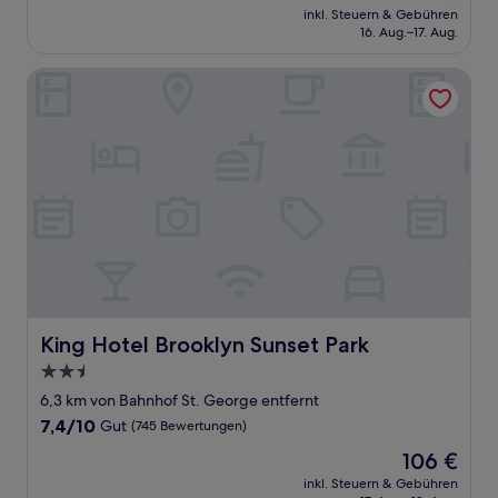
Preis
Gut,
inkl. Steuern & Gebühren
beträgt
16. Aug.–17. Aug.
(692
119 €
Bewertungen)
King Hotel Brooklyn Sunset Park
King Hotel Brooklyn Sunset Park
King Hotel Brooklyn Sunset Park
2.5-
Sterne-
6,3 km von Bahnhof St. George entfernt
Unterkunft
7.4
7,4/10
Gut
(745 Bewertungen)
von
Der
106 €
10,
Preis
Gut,
inkl. Steuern & Gebühren
beträgt