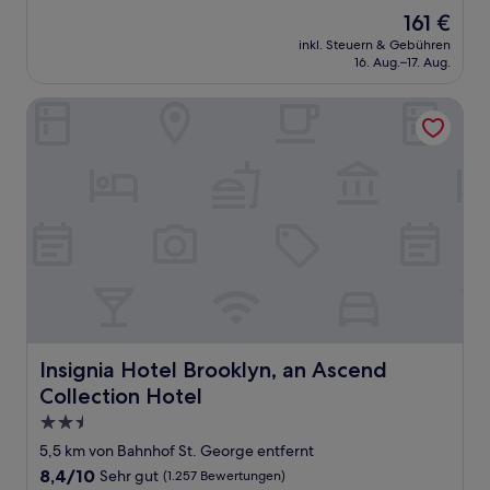
von
Der
161 €
10,
Preis
Hervorragend,
inkl. Steuern & Gebühren
beträgt
16. Aug.–17. Aug.
(2.392
161 €
Bewertungen)
Insignia Hotel Brooklyn, an Ascend Collection Hotel
Insignia Hotel Brooklyn, an Ascend Collection Hotel
Insignia Hotel Brooklyn, an Ascend
Collection Hotel
2.5-
Sterne-
5,5 km von Bahnhof St. George entfernt
Unterkunft
8.4
8,4/10
Sehr gut
(1.257 Bewertungen)