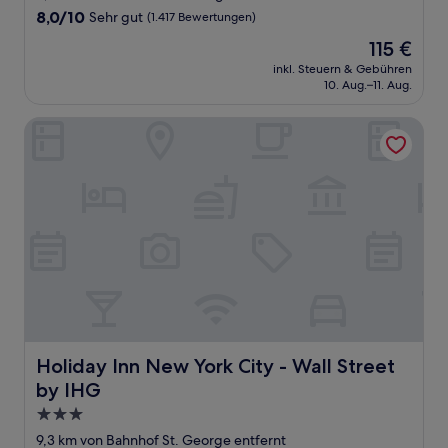
Unterkunft
8.0
8,0/10
Sehr gut
(1.417 Bewertungen)
von
Der
115 €
10,
Preis
Sehr
inkl. Steuern & Gebühren
beträgt
10. Aug.–11. Aug.
gut,
115 €
(1.417
Bewertungen)
Holiday Inn New York City - Wall Street by IHG
Holiday Inn New York City - Wall Street by IHG
Holiday Inn New York City - Wall Street
by IHG
3.0-
Sterne-
9,3 km von Bahnhof St. George entfernt