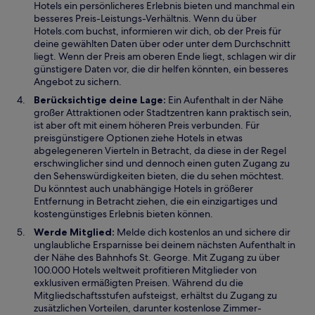
Hotels ein persönlicheres Erlebnis bieten und manchmal ein
besseres Preis-Leistungs-Verhältnis. Wenn du über
Hotels.com buchst, informieren wir dich, ob der Preis für
deine gewählten Daten über oder unter dem Durchschnitt
liegt. Wenn der Preis am oberen Ende liegt, schlagen wir dir
günstigere Daten vor, die dir helfen könnten, ein besseres
Angebot zu sichern.
Berücksichtige deine Lage:
Ein Aufenthalt in der Nähe
großer Attraktionen oder Stadtzentren kann praktisch sein,
ist aber oft mit einem höheren Preis verbunden. Für
preisgünstigere Optionen ziehe Hotels in etwas
abgelegeneren Vierteln in Betracht, da diese in der Regel
erschwinglicher sind und dennoch einen guten Zugang zu
den Sehenswürdigkeiten bieten, die du sehen möchtest.
Du könntest auch unabhängige Hotels in größerer
Entfernung in Betracht ziehen, die ein einzigartiges und
kostengünstiges Erlebnis bieten können.
Werde Mitglied:
Melde dich kostenlos an und sichere dir
unglaubliche Ersparnisse bei deinem nächsten Aufenthalt in
der Nähe des Bahnhofs St. George. Mit Zugang zu über
100.000 Hotels weltweit profitieren Mitglieder von
exklusiven ermäßigten Preisen. Während du die
Mitgliedschaftsstufen aufsteigst, erhältst du Zugang zu
zusätzlichen Vorteilen, darunter kostenlose Zimmer-