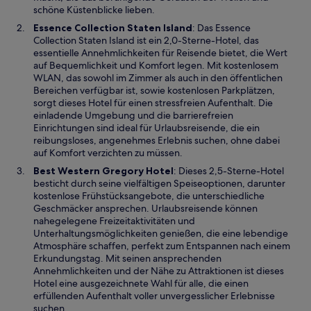
m
schöne Küstenblicke lieben.
n
W
Essence Collection Staten Island
: Das Essence
e
i
Collection Staten Island ist ein 2,0-Sterne-Hotel, das
u
r
essentielle Annehmlichkeiten für Reisende bietet, die Wert
e
d
auf Bequemlichkeit und Komfort legen. Mit kostenlosem
n
i
WLAN, das sowohl im Zimmer als auch in den öffentlichen
F
n
Bereichen verfügbar ist, sowie kostenlosen Parkplätzen,
e
e
sorgt dieses Hotel für einen stressfreien Aufenthalt. Die
n
i
einladende Umgebung und die barrierefreien
s
n
Einrichtungen sind ideal für Urlaubsreisende, die ein
t
e
reibungsloses, angenehmes Erlebnis suchen, ohne dabei
e
m
auf Komfort verzichten zu müssen.
r
n
W
Best Western Gregory Hotel
: Dieses 2,5-Sterne-Hotel
g
e
i
besticht durch seine vielfältigen Speiseoptionen, darunter
e
u
r
kostenlose Frühstücksangebote, die unterschiedliche
ö
e
d
Geschmäcker ansprechen. Urlaubsreisende können
f
n
i
nahegelegene Freizeitaktivitäten und
f
F
n
Unterhaltungsmöglichkeiten genießen, die eine lebendige
n
e
e
Atmosphäre schaffen, perfekt zum Entspannen nach einem
e
n
i
Erkundungstag. Mit seinen ansprechenden
t
s
n
Annehmlichkeiten und der Nähe zu Attraktionen ist dieses
t
e
Hotel eine ausgezeichnete Wahl für alle, die einen
e
m
erfüllenden Aufenthalt voller unvergesslicher Erlebnisse
r
n
suchen.