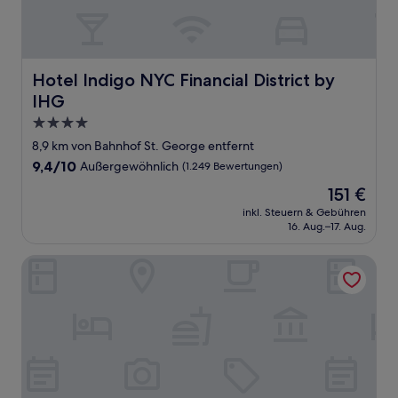
Hotel Indigo NYC Financial District by IHG
Hotel Indigo NYC Financial District by
IHG
4.0-
Sterne-
8,9 km von Bahnhof St. George entfernt
Unterkunft
9.4
9,4/10
Außergewöhnlich
(1.249 Bewertungen)
von
Der
151 €
10,
Preis
Außergewöhnlich,
inkl. Steuern & Gebühren
beträgt
16. Aug.–17. Aug.
(1.249
151 €
Bewertungen)
Casa Cipriani New York