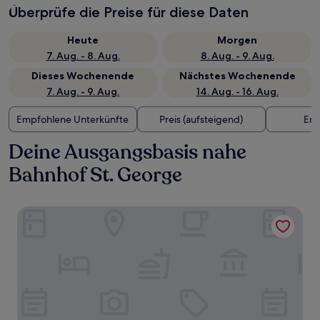
Überprüfe die Preise für diese Daten
Heute
Morgen
7. Aug. - 8. Aug.
8. Aug. - 9. Aug.
Dieses Wochenende
Nächstes Wochenende
7. Aug. - 9. Aug.
14. Aug. - 16. Aug.
Empfohlene Unterkünfte
Preis (aufsteigend)
Ent
Deine Ausgangsbasis nahe
Bahnhof St. George
Hotel Indigo NYC Financial District by IHG