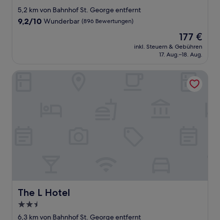
Sterne-
5,2 km von Bahnhof St. George entfernt
Unterkunft
9.2
9,2/10
Wunderbar
(896 Bewertungen)
von
Der
177 €
10,
Preis
Wunderbar,
inkl. Steuern & Gebühren
beträgt
17. Aug.–18. Aug.
(896
177 €
Bewertungen)
The L Hotel
The L Hotel
The L Hotel
2.5-
Sterne-
6,3 km von Bahnhof St. George entfernt