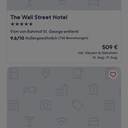
The Wall Street Hotel
The Wall Street Hotel
5.0-
Sterne-
9 km von Bahnhof St. George entfernt
Unterkunft
9.6
9,6/10
Außergewöhnlich
(738 Bewertungen)
von
Der
509 €
10,
Preis
Außergewöhnlich,
inkl. Steuern & Gebühren
beträgt
16. Aug.–17. Aug.
(738
509 €
Bewertungen)
Placemakr Wall Street