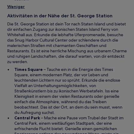
g
e
Weniger
e
u
ö
e
Aktivitäten in der Nähe der St. George Station
f
n
f
Die St. George Station ist dein Tor nach Staten Island und bietet
F
n
dir einfachen Zugang zur ikonischen Staten Island Ferry von
e
e
Whitehall aus. Erkunde die lebhafte Uferpromenade, besuche
n
t
das Snug Harbor Cultural Center oder schlendere durch die
s
malerischen Straßen mit charmanten Geschäften und
t
Restaurants. Es ist eine herrliche Mischung aus urbanem Charme
e
und ruhigen Landschaften, die darauf warten, von dir entdeckt
r
zu werden.
g
e
W
Times Square
– Tauche ein in die Energie des Times
ö
i
Square, einem modernen Platz, der vor Leben und
f
r
leuchtenden Lichtern nur so sprüht. Erkunde die endlose
f
d
Vielfalt an Unterhaltungsmöglichkeiten, von
n
i
Straßenkünstlern bis zu ikonischen Werbetafeln. Iss eine
e
n
Kleinigkeit in einem der vielen Restaurants oder genieße
t
e
einfach die Atmosphäre, während du das Treiben
i
beobachtest. Das ist der Ort, an dem du sein musst, wenn
n
du Aufregung suchst.
W
e
Central Park
– Mache eine Pause vom Trubel der Stadt im
i
m
Central Park, einem weitläufigen Stadtpark, der eine
r
n
erfrischende Flucht bietet. Genieße einen gemütlichen
d
e