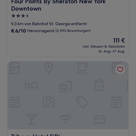
Four Points By Sheraton New York Downtown
Four Points By Sheraton New York
Downtown
3.5-
Sterne-
9,3 km von Bahnhof St. George entfernt
Unterkunft
8.6
8,6/10
Hervorragend
(2.593 Bewertungen)
von
Der
111 €
10,
Preis
Hervorragend,
inkl. Steuern & Gebühren
beträgt
16. Aug.–17. Aug.
(2.593
111 €
Bewertungen)
Tribeca Hotel FiDi
Tribeca Hotel FiDi