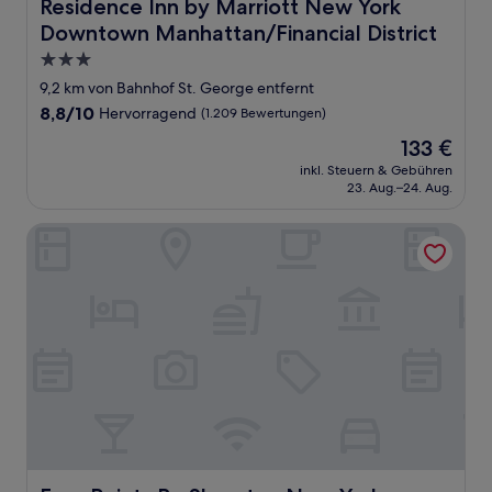
Residence Inn by Marriott New York Downtown Manhattan
Residence Inn by Marriott New York
Downtown Manhattan/Financial District
3.0-
Sterne-
9,2 km von Bahnhof St. George entfernt
Unterkunft
8.8
8,8/10
Hervorragend
(1.209 Bewertungen)
von
Der
133 €
10,
Preis
Hervorragend,
inkl. Steuern & Gebühren
beträgt
23. Aug.–24. Aug.
(1.209
133 €
Bewertungen)
Four Points By Sheraton New York Downtown