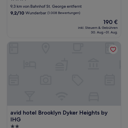
Sterne-
9,3 km von Bahnhof St. George entfernt
Unterkunft
9.2
9,2/10
Wunderbar
(1.008 Bewertungen)
von
Der
190 €
10,
Preis
Wunderbar,
inkl. Steuern & Gebühren
beträgt
30. Aug.–31. Aug.
(1.008
190 €
Bewertungen)
avid hotel Brooklyn Dyker Heights by IHG
avid hotel Brooklyn Dyker Heights by IHG
avid hotel Brooklyn Dyker Heights by
IHG
2.0-