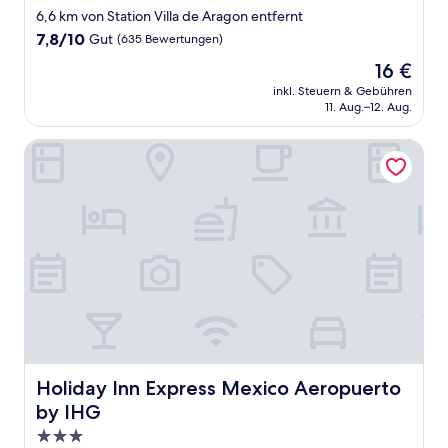
Sterne-
6,6 km von Station Villa de Aragon entfernt
Unterkunft
7.8
7,8/10
Gut
(635 Bewertungen)
von
Der
16 €
10,
Preis
Gut,
inkl. Steuern & Gebühren
beträgt
11. Aug.–12. Aug.
(635
16 €
Bewertungen)
Holiday Inn Express Mexico Aeropuerto by IHG
Holiday Inn Express Mexico Aeropuerto by IHG
Holiday Inn Express Mexico Aeropuerto
by IHG
3.0-