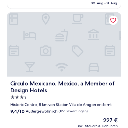
beträgt
30. Aug.–31. Aug.
(13.767
127 €
Bewertungen)
Circulo Mexicano, Mexico, a Member of Design Hotels
Circulo Mexicano, Mexico, a Member of Design Hotels
Circulo Mexicano, Mexico, a Member of
Design Hotels
3.5-
Sterne-
Historic Centre, 8 km von Station Villa de Aragon entfernt
Unterkunft
9.4
9,4/10
Außergewöhnlich
(127 Bewertungen)
von
Der
227 €
10,
Preis
Außergewöhnlich,
inkl. Steuern & Gebühren