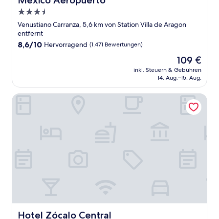
México Aeropuerto
3.5-
Sterne-
Venustiano Carranza, 5,6 km von Station Villa de Aragon
Unterkunft
entfernt
8.6
8,6/10
Hervorragend
(1.471 Bewertungen)
von
Der
109 €
10,
Preis
Hervorragend,
inkl. Steuern & Gebühren
beträgt
14. Aug.–15. Aug.
(1.471
109 €
Bewertungen)
Hotel Zócalo Central
Hotel Zócalo Central
Hotel Zócalo Central