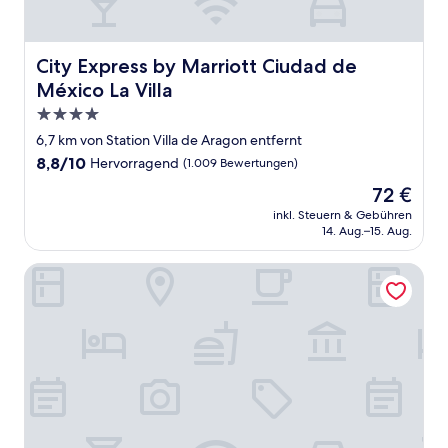
City Express by Marriott Ciudad de México La Villa
City Express by Marriott Ciudad de
México La Villa
4.0-
Sterne-
6,7 km von Station Villa de Aragon entfernt
Unterkunft
8.8
8,8/10
Hervorragend
(1.009 Bewertungen)
von
Der
72 €
10,
Preis
Hervorragend,
inkl. Steuern & Gebühren
beträgt
14. Aug.–15. Aug.
(1.009
72 €
Bewertungen)
Fiesta Americana Viaducto Aeropuerto