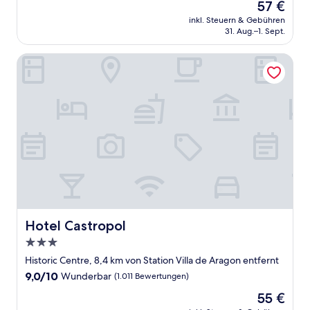
Der
57 €
10,
Preis
Hervorragend,
inkl. Steuern & Gebühren
beträgt
31. Aug.–1. Sept.
(525
57 €
Bewertungen)
Hotel Castropol
Hotel Castropol
Hotel Castropol
3.0-
Sterne-
Historic Centre, 8,4 km von Station Villa de Aragon entfernt
Unterkunft
9.0
9,0/10
Wunderbar
(1.011 Bewertungen)
von
Der
55 €
10,
Preis