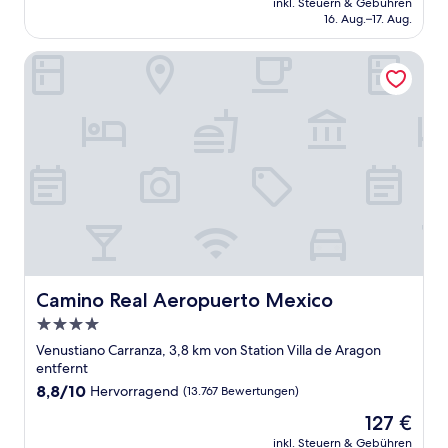
Wunderbar,
inkl. Steuern & Gebühren
beträgt
16. Aug.–17. Aug.
(1.011
55 €
Bewertungen)
Camino Real Aeropuerto Mexico
Camino Real Aeropuerto Mexico
Camino Real Aeropuerto Mexico
4.0-
Sterne-
Venustiano Carranza, 3,8 km von Station Villa de Aragon
Unterkunft
entfernt
8.8
8,8/10
Hervorragend
(13.767 Bewertungen)
von
Der
127 €
10,
Preis
Hervorragend,
inkl. Steuern & Gebühren