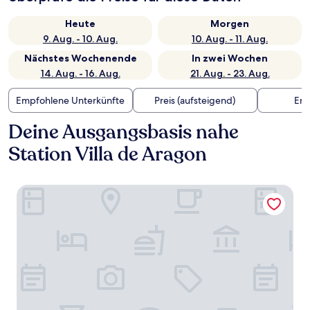
Heute
Morgen
9. Aug. - 10. Aug.
10. Aug. - 11. Aug.
Nächstes Wochenende
In zwei Wochen
14. Aug. - 16. Aug.
21. Aug. - 23. Aug.
Empfohlene Unterkünfte
Preis (aufsteigend)
Ent
Deine Ausgangsbasis nahe
Station Villa de Aragon
Holiday Inn Express Mexico Basilica by IHG