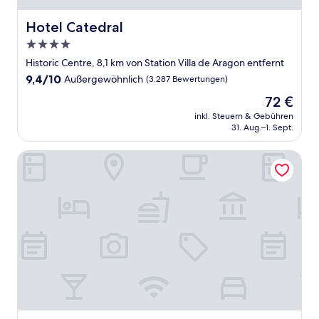
Hotel Catedral
Hotel Catedral
4.0-
Sterne-
Historic Centre, 8,1 km von Station Villa de Aragon entfernt
Unterkunft
9.4
9,4/10
Außergewöhnlich
(3.287 Bewertungen)
von
Der
72 €
10,
Preis
Außergewöhnlich,
inkl. Steuern & Gebühren
beträgt
31. Aug.–1. Sept.
(3.287
72 €
Bewertungen)
Hotel MX congreso CDMX, Trademark Collection by Wyn