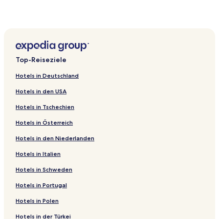
Hotels mit Fitnessbereich in Nápoles
Hotels mit Parkplatz in Lomas de Chapultepec
Günstige in San Rafael
Familien in Mexiko-Stadt
Top-Reiseziele
Hotels mit Parkplatz in Tlalpan
Hotels in Deutschland
Lgbtqia-Freundliche in Benito Juárez
Hotels in den USA
Günstige in Benito Juárez
Hotels in Tschechien
Hotels mit Parkplatz in Gustavo A. Madero
Hotels in Österreich
Luxus in Coyoacán
Hotels in den Niederlanden
Haustierfreundliche in Coyoacán
Familien in Coyoacán
Hotels in Italien
Aparthotels in Benito Juárez
Hotels in Schweden
B&B in Coyoacán
Hotels in Portugal
Gasthäuser in Coyoacán
Hotels in Polen
Aparthotels in Coyoacán
Hotels in der Türkei