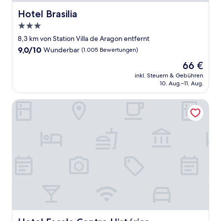
Hotel Brasilia
Hotel Brasilia
3.0-
Sterne-
8,3 km von Station Villa de Aragon entfernt
Unterkunft
9.0
9,0/10
Wunderbar
(1.005 Bewertungen)
von
Der
66 €
10,
Preis
Wunderbar,
inkl. Steuern & Gebühren
beträgt
10. Aug.–11. Aug.
(1.005
66 €
Bewertungen)
Hotel Escala Centro Histórico
Hotel Escala Centro Histórico