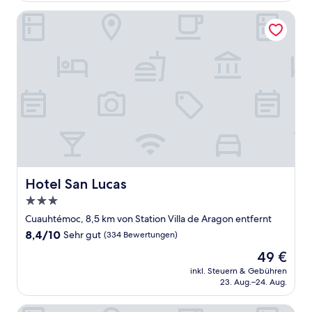
(827
Bewertungen)
Hotel San Lucas
Hotel San Lucas
Hotel San Lucas
3.0-
Sterne-
Cuauhtémoc, 8,5 km von Station Villa de Aragon entfernt
Unterkunft
8.4
8,4/10
Sehr gut
(334 Bewertungen)
von
Der
49 €
10,
Preis
Sehr
inkl. Steuern & Gebühren
beträgt
23. Aug.–24. Aug.
gut,
49 €
(334
Bewertungen)
MyPlace Donceles