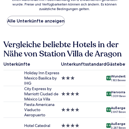
ist
wurde. Preise und Verfügbarkeiten können sich ändern. Es können
der
zusätzliche Bedingungen gelten.
niedrigste
Preis
Alle Unterkünfte anzeigen
pro
Nacht,
der
in
Vergleiche beliebte Hotels in der
den
letzten
Nähe von Station Villa de Aragon
24 Stunden
für
einen
Unterkünfte
Unterkunftsstandard
Gästebew
Aufenthalt
mit
Holiday Inn Express
Wunderba
1 Übernachtung
Mexico Basilica by
3.0-
9.2
1.183 Bewert
von
IHG
Sterne-
2 Erwachsenen
Unterkunft
City Express by
Hervorrag
gefunden
Marriott Ciudad de
4.0-
8.8
1.009 Bewer
wurde.
México La Villa
Sterne-
Preise
Unterkunft
Fiesta Americana
Außergewö
und
Viaducto
4.0-
9.6
2.847 Bewer
Verfügbarkeiten
Aeropuerto
Sterne-
können
Unterkunft
Außergewö
sich
Hotel Catedral
4.0-
9.4
3.287 Bewer