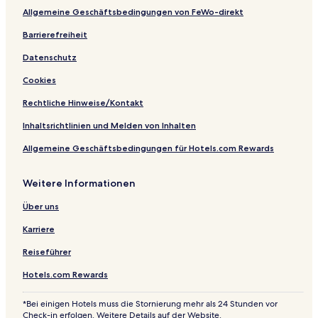
Allgemeine Geschäftsbedingungen von FeWo-direkt
Reforma: Hotels
Hotels nahe Cristobal Colon Monument
Barrierefreiheit
Vasco de Quiroga: Hotels
Datenschutz
Amecameca: Hotels
Cookies
Hotels nahe Station Revolution
Rechtliche Hinweise/Kontakt
San Rafael: Hotels
Inhaltsrichtlinien und Melden von Inhalten
Mexiko-Stadt Hotels
Allgemeine Geschäftsbedingungen für Hotels.com Rewards
Hotels nahe Diego Rivera Wandgemälde Museum
Weitere Informationen
Gustavo A. Madero: Hotels
Hotels nahe Museo de Cera
Über uns
Anzures: Hotels
Karriere
Hotels nahe Kirche des Heiligen Hippolyt
Reiseführer
Hotels nahe Station Hidalgo
Hotels.com Rewards
Hotels nahe Glorieta de Insurgentes
*Bei einigen Hotels muss die Stornierung mehr als 24 Stunden vor
Ciudad Juárez: Hotels
Check-in erfolgen. Weitere Details auf der Website.