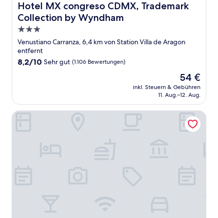
Hotel MX congreso CDMX, Trademark Collection by W
Hotel MX congreso CDMX, Trademark
Collection by Wyndham
3.0-
Sterne-
Venustiano Carranza, 6,4 km von Station Villa de Aragon
Unterkunft
entfernt
8.2
8,2/10
Sehr gut
(1.106 Bewertungen)
von
Der
54 €
10,
Preis
Sehr
inkl. Steuern & Gebühren
beträgt
11. Aug.–12. Aug.
gut,
54 €
(1.106
Bewertungen)
Hotel Brasilia