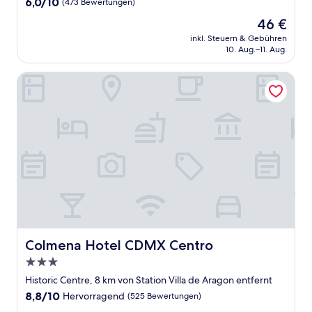
6.0
6,0/10
(473 Bewertungen)
von
Der
46 €
10,
Preis
(473
inkl. Steuern & Gebühren
beträgt
10. Aug.–11. Aug.
Bewertungen)
46 €
Colmena Hotel CDMX Centro
Colmena Hotel CDMX Centro
Colmena Hotel CDMX Centro
3.0-
Sterne-
Historic Centre, 8 km von Station Villa de Aragon entfernt
Unterkunft
8.8
8,8/10
Hervorragend
(525 Bewertungen)
von