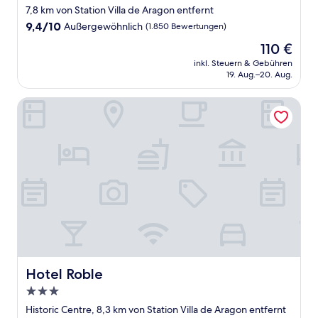
Sterne-
7,8 km von Station Villa de Aragon entfernt
Unterkunft
9.4
9,4/10
Außergewöhnlich
(1.850 Bewertungen)
von
Der
110 €
10,
Preis
Außergewöhnlich,
inkl. Steuern & Gebühren
beträgt
19. Aug.–20. Aug.
(1.850
110 €
Bewertungen)
Hotel Roble
Hotel Roble
Hotel Roble
3.0-
Sterne-
Historic Centre, 8,3 km von Station Villa de Aragon entfernt