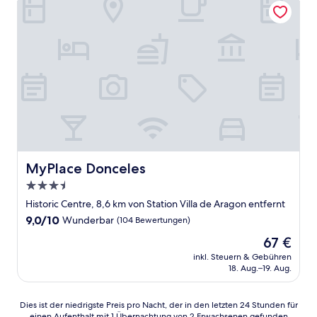
MyPlace Donceles
MyPlace Donceles
3.5-
Sterne-
Historic Centre, 8,6 km von Station Villa de Aragon entfernt
Unterkunft
9.0
9,0/10
Wunderbar
(104 Bewertungen)
von
Der
67 €
10,
Preis
Wunderbar,
inkl. Steuern & Gebühren
beträgt
18. Aug.–19. Aug.
(104
67 €
Bewertungen)
Dies
Dies ist der niedrigste Preis pro Nacht, der in den letzten 24 Stunden für
einen Aufenthalt mit 1 Übernachtung von 2 Erwachsenen gefunden