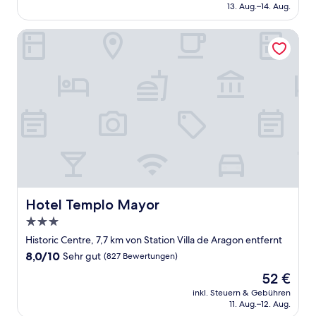
beträgt
13. Aug.–14. Aug.
(127
227 €
Bewertungen)
Hotel Templo Mayor
Hotel Templo Mayor
Hotel Templo Mayor
3.0-
Sterne-
Historic Centre, 7,7 km von Station Villa de Aragon entfernt
Unterkunft
8.0
8,0/10
Sehr gut
(827 Bewertungen)
von
Der
52 €
10,
Preis
Sehr
inkl. Steuern & Gebühren
beträgt
11. Aug.–12. Aug.
gut,
52 €