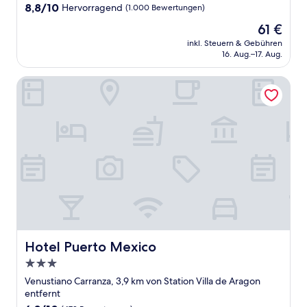
Unterkunft
8.8
8,8/10
Hervorragend
(1.000 Bewertungen)
von
Der
61 €
10,
Preis
Hervorragend,
inkl. Steuern & Gebühren
beträgt
16. Aug.–17. Aug.
(1.000
61 €
Bewertungen)
Hotel Puerto Mexico
Hotel Puerto Mexico
Hotel Puerto Mexico
3.0-
Sterne-
Venustiano Carranza, 3,9 km von Station Villa de Aragon
Unterkunft
entfernt