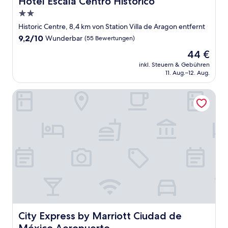
Hotel Escala Centro Histórico
2.0-
Sterne-
Historic Centre, 8,4 km von Station Villa de Aragon entfernt
Unterkunft
9.2
9,2/10
Wunderbar
(55 Bewertungen)
von
Der
44 €
10,
Preis
Wunderbar,
inkl. Steuern & Gebühren
beträgt
11. Aug.–12. Aug.
(55
44 €
Bewertungen)
City Express by Marriott Ciudad de México Aeropuerto
City Express by Marriott Ciudad de México Aeropuerto
City Express by Marriott Ciudad de