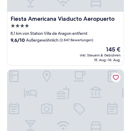
Fiesta Americana Viaducto Aeropuerto
Fiesta Americana Viaducto Aeropuerto
4.0-
Sterne-
8,1 km von Station Villa de Aragon entfernt
Unterkunft
9.6
9,6/10
Außergewöhnlich
(2.847 Bewertungen)
von
Der
145 €
10,
Preis
Außergewöhnlich,
inkl. Steuern & Gebühren
beträgt
15. Aug.–16. Aug.
(2.847
145 €
Bewertungen)
Hotel Catedral