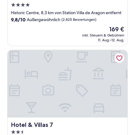
4.0-
Sterne-
Historic Centre, 8,3 km von Station Villa de Aragon entfernt
Unterkunft
9.8
9,8/10
Außergewöhnlich
(2.825 Bewertungen)
von
Der
169 €
10,
Preis
Außergewöhnlich,
inkl. Steuern & Gebühren
beträgt
11. Aug.–12. Aug.
(2.825
169 €
Bewertungen)
Hotel & Villas 7
Hotel & Villas 7
Hotel & Villas 7
2.5-