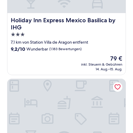
Holiday Inn Express Mexico Basilica by IHG
Holiday Inn Express Mexico Basilica by
IHG
3.0-
Sterne-
7,1 km von Station Villa de Aragon entfernt
Unterkunft
9.2
9,2/10
Wunderbar
(1.183 Bewertungen)
von
Der
79 €
10,
Preis
Wunderbar,
inkl. Steuern & Gebühren
beträgt
14. Aug.–15. Aug.
(1.183
79 €
Bewertungen)
City Express by Marriott Ciudad de México La Villa