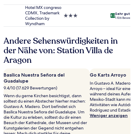
ändern.
Sterne-
Es
Unterkunft
Hotel MX congreso
können
CDMX, Trademark
Sehr gut
3.0-
8.2
zusätzliche
Collection by
1.106 Bewert
Sterne-
Bedingungen
Wyndham
Unterkunft
gelten.
Andere Sehenswürdigkeiten in
der Nähe von: Station Villa de
Aragon
Basílica Nuestra Señora del
Go Karts Arroyo
Guadalupe
In Gustavo A. Madero f
9.4/10 (17.629 Bewertungen)
Arroyo – ideal für eine
während deines Aufenth
Wenn du gerne Kirchen besichtigst, dann
Mexiko-Stadt kann mit 
solltest du einen Abstecher hierher machen:
Aktivitäten wie Autód
Gustavo A. Madero. Dort befindet sich
Rodríguez und Estadio 
Basílica Nuestra Señora del Guadalupe. Um
Weniger anzeigen
die Kultur zu erleben, solltest du dir einen
Besuch der Kathedrale, der Museen und der
Kunstgalerien der Gegend nicht entgehen
lassen: Mach dich startklar für deine