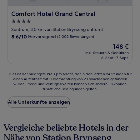
Comfort Hotel Grand Central
Comfort Hotel Grand Central
4.0-
Sterne-
Sentrum, 3,5 km von Station Brynseng entfernt
Unterkunft
8.6
8,6/10
Hervorragend
(2.002 Bewertungen)
von
Der
148 €
10,
Preis
Hervorragend,
inkl. Steuern & Gebühren
beträgt
6. Sept.–7. Sept.
(2.002
148 €
Bewertungen)
Dies
Dies ist der niedrigste Preis pro Nacht, der in den letzten 24 Stunden für
einen Aufenthalt mit 1 Übernachtung von 2 Erwachsenen gefunden
ist
wurde. Preise und Verfügbarkeiten können sich ändern. Es können
der
zusätzliche Bedingungen gelten.
niedrigste
Preis
Alle Unterkünfte anzeigen
pro
Nacht,
der
in
Vergleiche beliebte Hotels in der
den
letzten
Nähe von Station Brynseng
24 Stunden