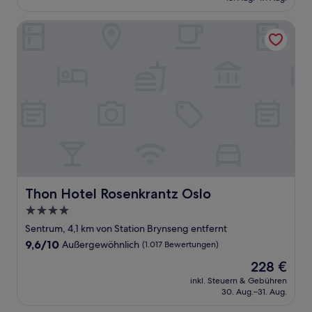
108 €
(1.015
Bewertungen)
Thon Hotel Rosenkrantz Oslo
Thon Hotel Rosenkrantz Oslo
Thon Hotel Rosenkrantz Oslo
4.0-
Sterne-
Sentrum, 4,1 km von Station Brynseng entfernt
Unterkunft
9.6
9,6/10
Außergewöhnlich
(1.017 Bewertungen)
von
Der
228 €
10,
Preis
Außergewöhnlich,
inkl. Steuern & Gebühren
beträgt
30. Aug.–31. Aug.
(1.017
228 €
Bewertungen)