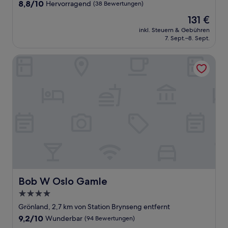
Unterkunft
8.8
8,8/10
Hervorragend
(38 Bewertungen)
von
Der
131 €
10,
Preis
Hervorragend,
inkl. Steuern & Gebühren
beträgt
7. Sept.–8. Sept.
(38
131 €
Bewertungen)
Bob W Oslo Gamle
Bob W Oslo Gamle
Bob W Oslo Gamle
4.0-
Sterne-
Grönland, 2,7 km von Station Brynseng entfernt
Unterkunft
9.2
9,2/10
Wunderbar
(94 Bewertungen)
von