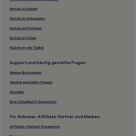
Hotels nahe Kirche von Ullern
Hotels nahe Oslo Skizentrum
Hotels in Italien
Hotels nahe T-Bane-Station Ullevaal-Stadion
Hotels in Schweden
Hotels nahe Stadtbahnhaltestelle Rikshospitalet
Hotels in Portugal
Tøyen: Hotels
Hotels in Polen
Hotels nahe Ekebergparken-Skulpturpark
Hotels in der Türkei
Hotels nahe Park St. Hanshaugen
Support und häufig gestellte Fragen
Hotels nahe Sogn Öffentliches Bad
Nordstrand: Hotels
Meine Buchungen
Sjursøya: Hotels
Häufig gestellte Fragen
Hotels nahe Kirche Nordberg
Kontakt
Hotels nahe Station Vinderen
Eine Unterkunft bewerten
Ulvoya: Hotels
Für Anbieter, Affliliate-Partner und Medien
Hotels nahe Stadtbahnhaltestelle Oslo Hospital
Affiliate-Partner-Programm
Oslo Hotels