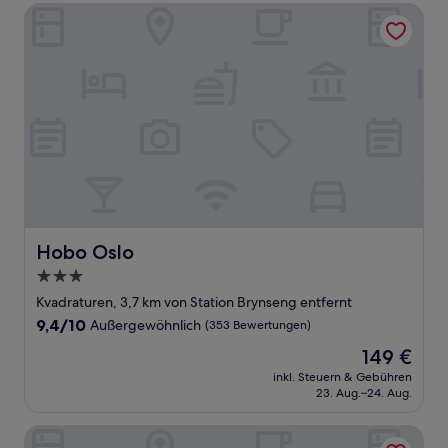
Hobo Oslo
Hobo Oslo
Hobo Oslo
3.0-
Sterne-
Kvadraturen, 3,7 km von Station Brynseng entfernt
Unterkunft
9.4
9,4/10
Außergewöhnlich
(353 Bewertungen)
von
Der
149 €
10,
Preis
Außergewöhnlich,
inkl. Steuern & Gebühren
beträgt
23. Aug.–24. Aug.
(353
149 €
Bewertungen)
Karl Johan Hotel