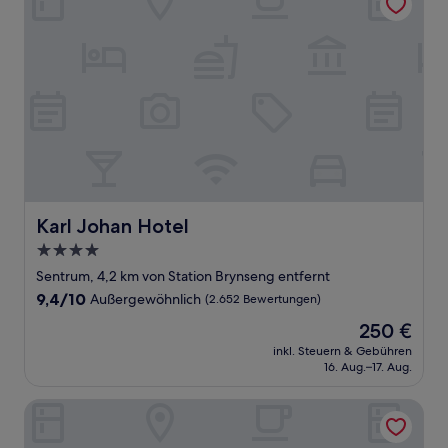
Karl Johan Hotel
Karl Johan Hotel
4.0-
Sterne-
Sentrum, 4,2 km von Station Brynseng entfernt
Unterkunft
9.4
9,4/10
Außergewöhnlich
(2.652 Bewertungen)
von
Der
250 €
10,
Preis
Außergewöhnlich,
inkl. Steuern & Gebühren
beträgt
16. Aug.–17. Aug.
(2.652
250 €
Bewertungen)
Home Hotel Folketeateret