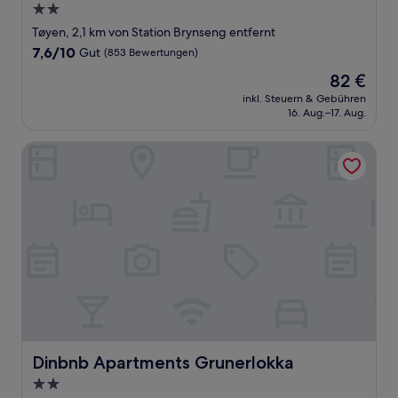
2.0-
Sterne-
Tøyen, 2,1 km von Station Brynseng entfernt
Unterkunft
7.6
7,6/10
Gut
(853 Bewertungen)
von
Der
82 €
10,
Preis
Gut,
inkl. Steuern & Gebühren
beträgt
16. Aug.–17. Aug.
(853
82 €
Bewertungen)
Dinbnb Apartments Grunerlokka
Dinbnb Apartments Grunerlokka
Dinbnb Apartments Grunerlokka
2.0-