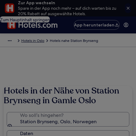
Zur App wechseln
Spare in der App noch mehr – auf dich warten bis zu
20% Rabatt auf ausgewählte Hotels.
Zum Hauptinhalt springen
App herunterladen
Hotels in Oslo
Hotels nahe Station Brynseng
Hotels in der Nähe von Station
Brynseng in Gamle Oslo
Wo soll’s hingehen?
Station Brynseng, Oslo, Norwegen
Daten