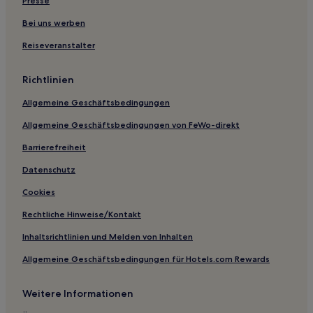
Ferienwohnungen in Oslo
Presse
Familien in Oslo
Bei uns werben
Haustierfreundliche in Oslo
Reiseveranstalter
Hotels mit inbegriffenem Frühstück in Oslo
Richtlinien
3-Sterne-Hotels in Oslo
Allgemeine Geschäftsbedingungen
3-Sterne-Hotels in St. Hanshaugen
Allgemeine Geschäftsbedingungen von FeWo-direkt
Barrierefreiheit
Datenschutz
Cookies
Rechtliche Hinweise/Kontakt
Inhaltsrichtlinien und Melden von Inhalten
Allgemeine Geschäftsbedingungen für Hotels.com Rewards
Weitere Informationen