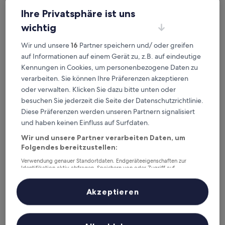
Ihre Privatsphäre ist uns
wichtig
Clarion Hotel Oslo
Clarion Hotel Oslo
4.0-
Wir und unsere
16
Partner speichern und/ oder greifen
Sterne-
auf Informationen auf einem Gerät zu, z.B. auf eindeutige
Bjørvika, 3,1 km von Station Brynseng entfernt
Unterkunft
Kennungen in Cookies, um personenbezogene Daten zu
9.4
9,4/10
Außergewöhnlich
(1.314 Bewertungen)
von
verarbeiten. Sie können Ihre Präferenzen akzeptieren
Der
207 €
10,
oder verwalten. Klicken Sie dazu bitte unten oder
Preis
Außergewöhnlich,
inkl. Steuern & Gebühren
besuchen Sie jederzeit die Seite der Datenschutzrichtlinie.
beträgt
6. Sept.–7. Sept.
(1.314
207 €
Diese Präferenzen werden unseren Partnern signalisiert
Bewertungen)
und haben keinen Einfluss auf Surfdaten.
Quality Hotel Hasle Linie
Wir und unsere Partner verarbeiten Daten, um
Folgendes bereitzustellen:
Verwendung genauer Standortdaten. Endgeräteeigenschaften zur
Identifikation aktiv abfragen. Speichern von oder Zugriff auf
Informationen auf einem Endgerät. Personalisierte Werbung und
Inhalte, Messung von Werbeleistung und der Performance von Inhalten,
Zielgruppenforschung sowie Entwicklung und Verbesserung von
Akzeptieren
Angeboten.
Liste der Partner (Lieferanten)