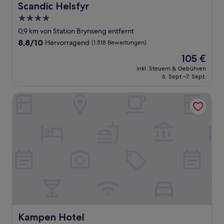
Scandic Helsfyr
Scandic Helsfyr
4.0-
Sterne-
0,9 km von Station Brynseng entfernt
Unterkunft
8.8
8,8/10
Hervorragend
(1.518 Bewertungen)
von
Der
105 €
10,
Preis
Hervorragend,
inkl. Steuern & Gebühren
beträgt
6. Sept.–7. Sept.
(1.518
105 €
Bewertungen)
Kampen Hotel
Kampen Hotel
Kampen Hotel