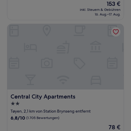
Der
153 €
10,
Preis
Wunderbar,
inkl. Steuern & Gebühren
beträgt
16. Aug.–17. Aug.
(94
153 €
Bewertungen)
Central City Apartments
Central City Apartments
Central City Apartments
2.0-
Sterne-
Tøyen, 2,1 km von Station Brynseng entfernt
Unterkunft
6.8
6,8/10
(1.705 Bewertungen)
von
Der
78 €
10,