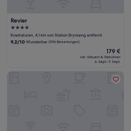
Revier
Revier
4.0-
Sterne-
Kvadraturen, 4,1 km von Station Brynseng entfernt
Unterkunft
9.2
9,2/10
Wunderbar
(596 Bewertungen)
von
Der
179 €
10,
Preis
Wunderbar,
inkl. Steuern & Gebühren
beträgt
6. Sept.–7. Sept.
(596
179 €
Bewertungen)
Comfort Hotel Grand Central