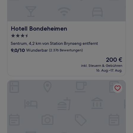
Hotell Bondeheimen
Hotell Bondeheimen
3.5-
Sterne-
Sentrum, 4,2 km von Station Brynseng entfernt
Unterkunft
9.0
9,0/10
Wunderbar
(2.376 Bewertungen)
von
Der
200 €
10,
Preis
Wunderbar,
inkl. Steuern & Gebühren
beträgt
16. Aug.–17. Aug.
(2.376
200 €
Bewertungen)
Revier