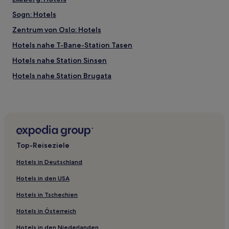
Sogn: Hotels
Zentrum von Oslo: Hotels
Hotels nahe T-Bane-Station Tasen
Hotels nahe Station Sinsen
Hotels nahe Station Brugata
Gaustad: Hotels
Hotels nahe Stadtbahnhaltestelle Solli
Hotels nahe Stadtbahnhaltestelle Uranienborgveien
Hotels nahe Kirche von Gamlebyen
Top-Reiseziele
Lindoya: Hotels
Hotels in Deutschland
Hotels nahe Botanischer Garten Oslo
Hotels in den USA
Hovedoya: Hotels
Hotels in Tschechien
Hotels nahe Stadtbahnhaltestelle Storo
Hotels in Österreich
Hotels nahe T-Bane-Station Forskningsparken
Hotels in den Niederlanden