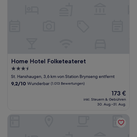
Home Hotel Folketeateret
Home Hotel Folketeateret
3.5-
Sterne-
St. Hanshaugen, 3,6 km von Station Brynseng entfernt
Unterkunft
9.2
9,2/10
Wunderbar
(1.013 Bewertungen)
von
Der
173 €
10,
Preis
Wunderbar,
inkl. Steuern & Gebühren
beträgt
30. Aug.–31. Aug.
(1.013
173 €
Bewertungen)
Clarion Hotel The Hub