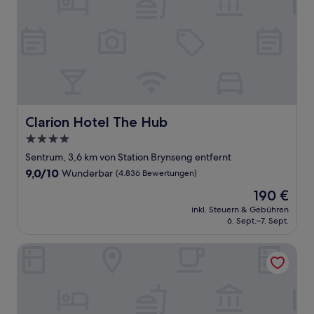
Clarion Hotel The Hub
Clarion Hotel The Hub
4.0-
Sterne-
Sentrum, 3,6 km von Station Brynseng entfernt
Unterkunft
9.0
9,0/10
Wunderbar
(4.836 Bewertungen)
von
Der
190 €
10,
Preis
Wunderbar,
inkl. Steuern & Gebühren
beträgt
6. Sept.–7. Sept.
(4.836
190 €
Bewertungen)
Bob W Oslo Sentralen