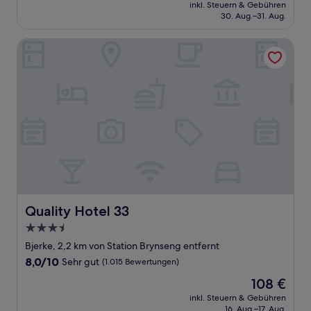
Preis
(1.705
inkl. Steuern & Gebühren
beträgt
30. Aug.–31. Aug.
Bewertungen)
78 €
Quality Hotel 33
Quality Hotel 33
Quality Hotel 33
3.5-
Sterne-
Bjerke, 2,2 km von Station Brynseng entfernt
Unterkunft
8.0
8,0/10
Sehr gut
(1.015 Bewertungen)
von
Der
108 €
10,
Preis
Sehr
inkl. Steuern & Gebühren
beträgt
16. Aug.–17. Aug.
gut,