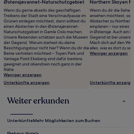
Østensjøvannet-Naturschutzgebiet
Northern Skoyen M
Wenn du gerne abseits des geschäftigen
Wenn du dir die Sehens
Treibens der Stadt eine Verschnaufpause im
ansehen möchtest, sollt
Grünen einlegen möchtest, dann solltest du
Abstecher zu Northern
einen Abstecher in den Østensjøvannet-
einplanen – nur eines 
Naturschutzgebiet in Gamle Oslo machen.
in Østensjø. Auch ein 
Unsere Reisenden schätzen auch die Museen
Gegend ist bei unseren
der Gegend. Warum startest du deine
Mach dich auf den Weg
Besichtigungstour nicht hier? Wenn du dir die
alles, was es dort zu se
Beine vertreten möchtest – Toyen Park und
Weniger anzeigen
Vantage Point Ekeberg sind dafür bestens
geeignet und obendrein noch ganz in der
Nähe.
Weniger anzeigen
Unterkünfte anzeigen
Unterkünfte anzeige
Weiter erkunden
Unterkünfte
Mehr Möglichkeiten zum Buchen
Ekeberg: Hotels