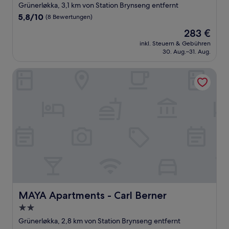
Sterne-
Grünerløkka, 3,1 km von Station Brynseng entfernt
Unterkunft
5.8
5,8/10
(8 Bewertungen)
von
Der
283 €
10,
Preis
(8
inkl. Steuern & Gebühren
beträgt
30. Aug.–31. Aug.
Bewertungen)
283 €
MAYA Apartments - Carl Berner
MAYA Apartments - Carl Berner
MAYA Apartments - Carl Berner
2.0-
Sterne-
Grünerløkka, 2,8 km von Station Brynseng entfernt