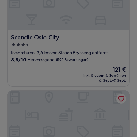
Scandic Oslo City
Scandic Oslo City
3.5-
Sterne-
Kvadraturen, 3,6 km von Station Brynseng entfernt
Unterkunft
8.8
8,8/10
Hervorragend
(592 Bewertungen)
von
Der
121 €
10,
Preis
Hervorragend,
inkl. Steuern & Gebühren
beträgt
6. Sept.–7. Sept.
(592
121 €
Bewertungen)
Hotell Bondeheimen