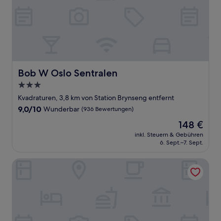
Bob W Oslo Sentralen
Bob W Oslo Sentralen
3.0-
Sterne-
Kvadraturen, 3,8 km von Station Brynseng entfernt
Unterkunft
9.0
9,0/10
Wunderbar
(936 Bewertungen)
von
Der
148 €
10,
Preis
Wunderbar,
inkl. Steuern & Gebühren
beträgt
6. Sept.–7. Sept.
(936
148 €
Bewertungen)
Scandic Oslo City