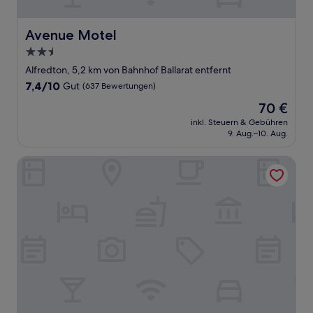
Avenue Motel
Avenue Motel
2.5-
Sterne-
Alfredton, 5,2 km von Bahnhof Ballarat entfernt
Unterkunft
7.4
7,4/10
Gut
(637 Bewertungen)
von
Der
70 €
10,
Preis
Gut,
inkl. Steuern & Gebühren
beträgt
9. Aug.–10. Aug.
(637
70 €
Bewertungen)
Alfred Motor Inn