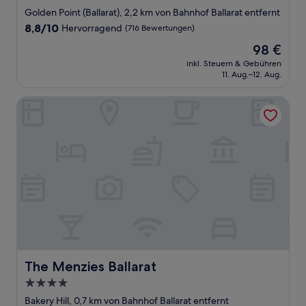
Sterne-
Golden Point (Ballarat), 2,2 km von Bahnhof Ballarat entfernt
Unterkunft
8.8
8,8/10
Hervorragend
(716 Bewertungen)
von
Der
98 €
10,
Preis
Hervorragend,
inkl. Steuern & Gebühren
beträgt
11. Aug.–12. Aug.
(716
98 €
Bewertungen)
The Menzies Ballarat
The Menzies Ballarat
The Menzies Ballarat
4.0-
Sterne-
Bakery Hill, 0,7 km von Bahnhof Ballarat entfernt