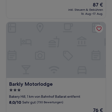
von
Der
87 €
10,
Preis
Sehr
inkl. Steuern & Gebühren
beträgt
16. Aug.–17. Aug.
gut,
87 €
(417
Bewertungen)
Barkly Motorlodge
Barkly Motorlodge
Barkly Motorlodge
3.0-
Sterne-
Bakery Hill, 1 km von Bahnhof Ballarat entfernt
Unterkunft
8.0
8,0/10
Sehr gut
(730 Bewertungen)
von
Der
76 €
10,