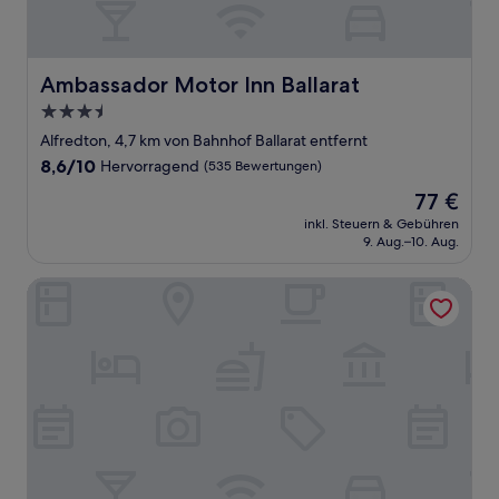
Ambassador Motor Inn Ballarat
Ambassador Motor Inn Ballarat
3.5-
Sterne-
Alfredton, 4,7 km von Bahnhof Ballarat entfernt
Unterkunft
8.6
8,6/10
Hervorragend
(535 Bewertungen)
von
Der
77 €
10,
Preis
Hervorragend,
inkl. Steuern & Gebühren
beträgt
9. Aug.–10. Aug.
(535
77 €
Bewertungen)
Avenue Motel