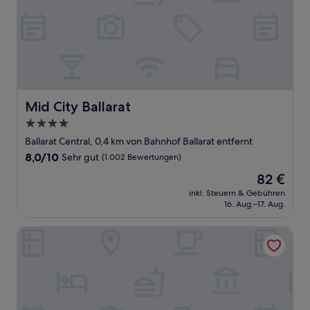
Mid City Ballarat
Mid City Ballarat
4.0-
Sterne-
Ballarat Central, 0,4 km von Bahnhof Ballarat entfernt
Unterkunft
8.0
8,0/10
Sehr gut
(1.002 Bewertungen)
von
Der
82 €
10,
Preis
Sehr
inkl. Steuern & Gebühren
beträgt
16. Aug.–17. Aug.
gut,
82 €
(1.002
Bewertungen)
Peppinella Motel