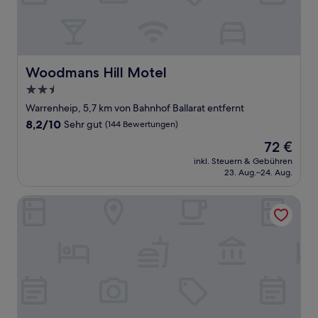
Woodmans Hill Motel
Woodmans Hill Motel
2.5-
Sterne-
Warrenheip, 5,7 km von Bahnhof Ballarat entfernt
Unterkunft
8.2
8,2/10
Sehr gut
(144 Bewertungen)
von
Der
72 €
10,
Preis
Sehr
inkl. Steuern & Gebühren
beträgt
23. Aug.–24. Aug.
gut,
72 €
(144
Bewertungen)
Ambassador Motor Inn Ballarat