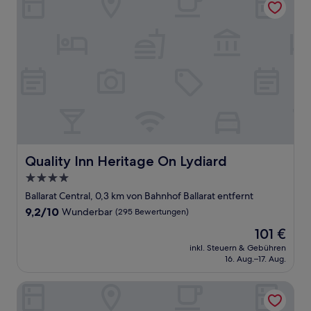
Quality Inn Heritage On Lydiard
Quality Inn Heritage On Lydiard
4.0-
Sterne-
Ballarat Central, 0,3 km von Bahnhof Ballarat entfernt
Unterkunft
9.2
9,2/10
Wunderbar
(295 Bewertungen)
von
Der
101 €
10,
Preis
Wunderbar,
inkl. Steuern & Gebühren
beträgt
16. Aug.–17. Aug.
(295
101 €
Bewertungen)
Craig's Royal Hotel