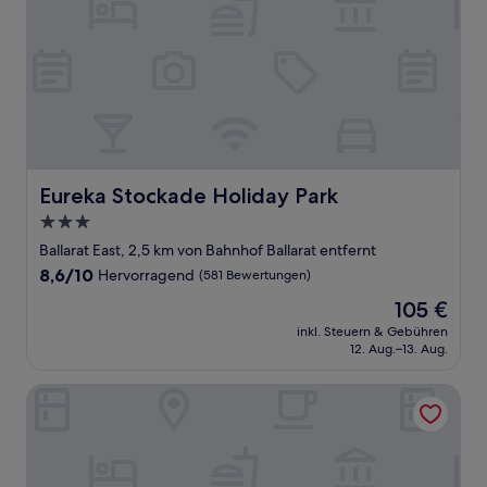
Eureka Stockade Holiday Park
Eureka Stockade Holiday Park
3.0-
Sterne-
Ballarat East, 2,5 km von Bahnhof Ballarat entfernt
Unterkunft
8.6
8,6/10
Hervorragend
(581 Bewertungen)
von
Der
105 €
10,
Preis
Hervorragend,
inkl. Steuern & Gebühren
beträgt
12. Aug.–13. Aug.
(581
105 €
Bewertungen)
Mid City Ballarat