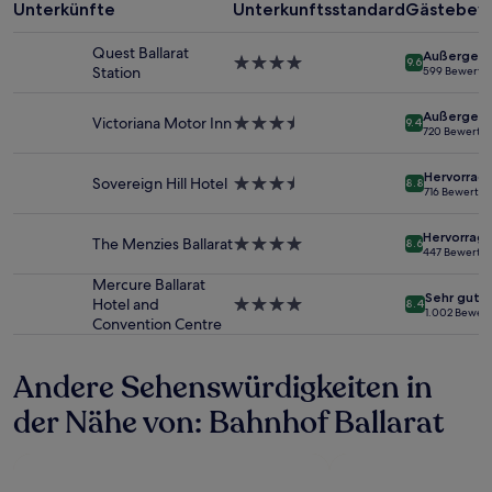
einen
Unterkünfte
Unterkunftsstandard
Gästebew
Aufenthalt
mit
Quest Ballarat
Außergewö
1 Übernachtung
4.0-
9.6
Station
599 Bewertu
von
Sterne-
2 Erwachsenen
Unterkunft
Außergewö
gefunden
Victoriana Motor Inn
3.5-
9.4
720 Bewertu
wurde.
Sterne-
Preise
Unterkunft
Hervorrag
und
Sovereign Hill Hotel
3.5-
8.8
716 Bewertu
Verfügbarkeiten
Sterne-
können
Unterkunft
Hervorrag
sich
The Menzies Ballarat
4.0-
8.6
447 Bewertu
ändern.
Sterne-
Es
Unterkunft
Mercure Ballarat
Sehr gut
können
Hotel and
4.0-
8.4
1.002 Bewer
zusätzliche
Convention Centre
Sterne-
Bedingungen
Unterkunft
gelten.
Andere Sehenswürdigkeiten in
der Nähe von: Bahnhof Ballarat