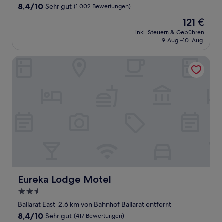
Unterkunft
8.4
8,4/10
Sehr gut
(1.002 Bewertungen)
von
Der
121 €
10,
Preis
Sehr
inkl. Steuern & Gebühren
beträgt
9. Aug.–10. Aug.
gut,
121 €
(1.002
Bewertungen)
Eureka Lodge Motel
Eureka Lodge Motel
Eureka Lodge Motel
2.5-
Sterne-
Ballarat East, 2,6 km von Bahnhof Ballarat entfernt
Unterkunft
8.4
8,4/10
Sehr gut
(417 Bewertungen)