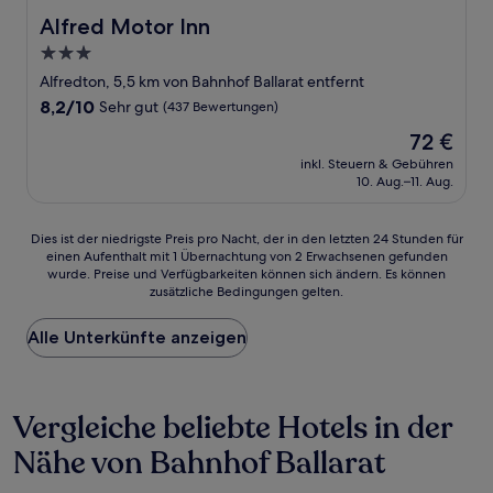
Alfred Motor Inn
Alfred Motor Inn
3.0-
Sterne-
Alfredton, 5,5 km von Bahnhof Ballarat entfernt
Unterkunft
8.2
8,2/10
Sehr gut
(437 Bewertungen)
von
Der
72 €
10,
Preis
Sehr
inkl. Steuern & Gebühren
beträgt
10. Aug.–11. Aug.
gut,
72 €
(437
Bewertungen)
Dies
Dies ist der niedrigste Preis pro Nacht, der in den letzten 24 Stunden für
einen Aufenthalt mit 1 Übernachtung von 2 Erwachsenen gefunden
ist
wurde. Preise und Verfügbarkeiten können sich ändern. Es können
der
zusätzliche Bedingungen gelten.
niedrigste
Preis
Alle Unterkünfte anzeigen
pro
Nacht,
der
in
Vergleiche beliebte Hotels in der
den
letzten
Nähe von Bahnhof Ballarat
24 Stunden
für