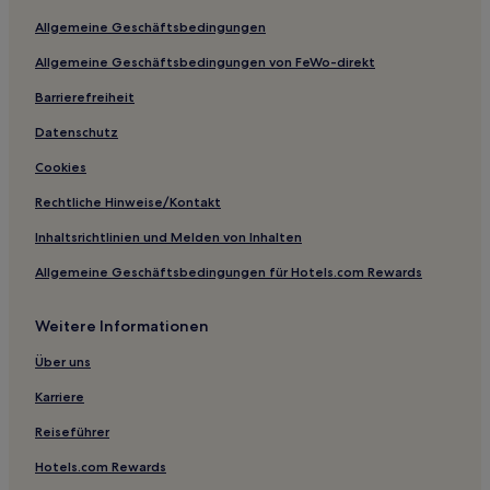
Business in Northern Suburbs
Allgemeine Geschäftsbedingungen
Hotels mit Parkplatz in Macedon
Allgemeine Geschäftsbedingungen von FeWo-direkt
Hotels mit Parkplatz in Sorrento
Luxus in Sorrento
Barrierefreiheit
Familien in Point Lonsdale
Datenschutz
Luxus in Fitzroy
Cookies
Familien nahe Flinders Lane
Rechtliche Hinweise/Kontakt
Hotels mit Parkplatz in Hampton
Inhaltsrichtlinien und Melden von Inhalten
Hotels mit Pool nahe Newquay Promenade
Allgemeine Geschäftsbedingungen für Hotels.com Rewards
Familien in Geelong
Weitere Informationen
Business in St Kilda
Familien in St Kilda
Über uns
Luxus in St Kilda
Karriere
Familien in Victoria
Reiseführer
Business in Victoria
Hotels.com Rewards