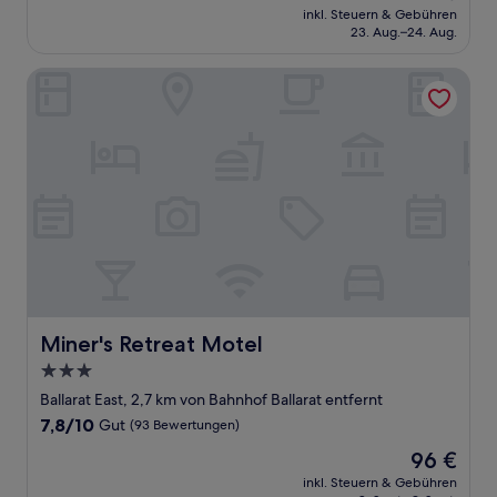
Preis
Sehr
inkl. Steuern & Gebühren
beträgt
23. Aug.–24. Aug.
gut,
76 €
(730
Bewertungen)
Miner's Retreat Motel
Miner's Retreat Motel
Miner's Retreat Motel
3.0-
Sterne-
Ballarat East, 2,7 km von Bahnhof Ballarat entfernt
Unterkunft
7.8
7,8/10
Gut
(93 Bewertungen)
von
Der
96 €
10,
Preis
Gut,
inkl. Steuern & Gebühren
beträgt