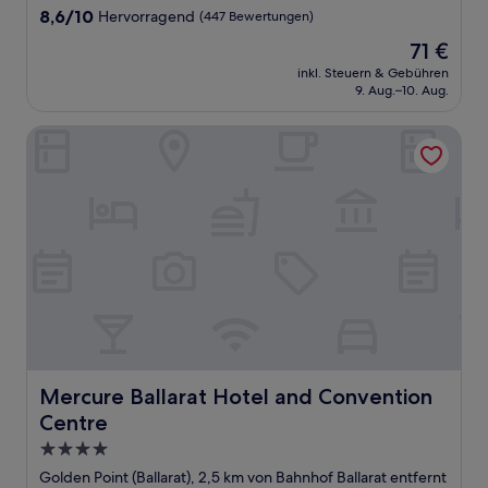
Unterkunft
8.6
8,6/10
Hervorragend
(447 Bewertungen)
von
Der
71 €
10,
Preis
Hervorragend,
inkl. Steuern & Gebühren
beträgt
9. Aug.–10. Aug.
(447
71 €
Bewertungen)
Mercure Ballarat Hotel and Convention Centre
Mercure Ballarat Hotel and Convention Centre
Mercure Ballarat Hotel and Convention
Centre
4.0-
Sterne-
Golden Point (Ballarat), 2,5 km von Bahnhof Ballarat entfernt