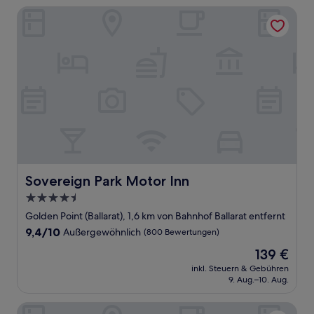
Sovereign Park Motor Inn
Sovereign Park Motor Inn
Sovereign Park Motor Inn
4.5-
Sterne-
Golden Point (Ballarat), 1,6 km von Bahnhof Ballarat entfernt
Unterkunft
9.4
9,4/10
Außergewöhnlich
(800 Bewertungen)
von
Der
139 €
10,
Preis
Außergewöhnlich,
inkl. Steuern & Gebühren
beträgt
9. Aug.–10. Aug.
(800
139 €
Bewertungen)
Quality Inn Heritage On Lydiard