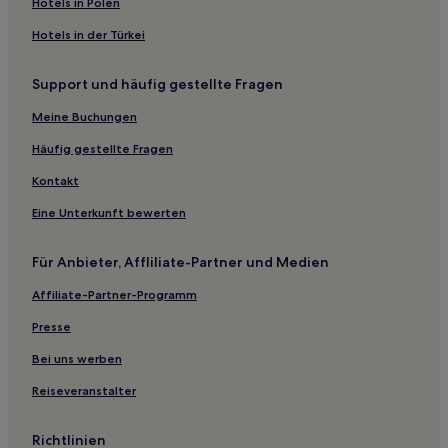
Hotels in Polen
Hotels mit Pool in Torquay
Hotels in der Türkei
Luxus in Torquay
Support und häufig gestellte Fragen
Hotels mit Küchenzeile in Rosebud
Hotels mit Parkplatz in Parkville
Meine Buchungen
Haustierfreundliche in Daylesford
Häufig gestellte Fragen
Business in Daylesford
Kontakt
Familien in Daylesford
Eine Unterkunft bewerten
Luxus in Daylesford
Für Anbieter, Affliliate-Partner und Medien
Hotels mit Küchenzeile in Dromana
Affiliate-Partner-Programm
Hotels mit Parkplatz in Moonee Ponds
Haustierfreundliche in Melbourne
Presse
Lgbtqia-Freundliche in Melbourne
Bei uns werben
Hotels mit Casino in Melbourne
Reiseveranstalter
Hotels mit inbegriffenem Frühstück in Melbourne
Richtlinien