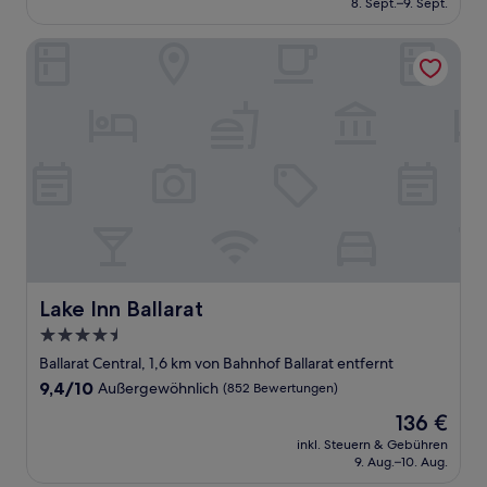
8. Sept.–9. Sept.
(93
96 €
Bewertungen)
Lake Inn Ballarat
Lake Inn Ballarat
Lake Inn Ballarat
4.5-
Sterne-
Ballarat Central, 1,6 km von Bahnhof Ballarat entfernt
Unterkunft
9.4
9,4/10
Außergewöhnlich
(852 Bewertungen)
von
Der
136 €
10,
Preis
Außergewöhnlich,
inkl. Steuern & Gebühren
beträgt
9. Aug.–10. Aug.
(852
136 €
Bewertungen)