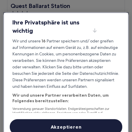
Quest Ballarat Station
Quest Ballarat Station
4.0-
Sterne-
Soldiers Hill, 0,2 km von Bahnhof Ballarat entfernt
Ihre Privatsphäre ist uns
Unterkunft
9.6
9,6/10
Außergewöhnlich
(599 Bewertungen)
wichtig
von
Der
108 €
10,
Wir und unsere
16
Partner speichern und/ oder greifen
Preis
Außergewöhnlich,
inkl. Steuern & Gebühren
beträgt
auf Informationen auf einem Gerät zu, z.B. auf eindeutige
23. Aug.–24. Aug.
(599
108 €
Bewertungen)
Kennungen in Cookies, um personenbezogene Daten zu
Victoriana Motor Inn
verarbeiten. Sie können Ihre Präferenzen akzeptieren
oder verwalten. Klicken Sie dazu bitte unten oder
besuchen Sie jederzeit die Seite der Datenschutzrichtlinie.
Diese Präferenzen werden unseren Partnern signalisiert
und haben keinen Einfluss auf Surfdaten.
Wir und unsere Partner verarbeiten Daten, um
Folgendes bereitzustellen:
Verwendung genauer Standortdaten. Endgeräteeigenschaften zur
Identifikation aktiv abfragen. Speichern von oder Zugriff auf
Informationen auf einem Endgerät. Personalisierte Werbung und
Inhalte, Messung von Werbeleistung und der Performance von Inhalten,
Zielgruppenforschung sowie Entwicklung und Verbesserung von
Akzeptieren
Victoriana Motor Inn
Victoriana Motor Inn
Angeboten.