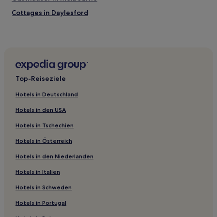
Cottages in Daylesford
Motels in Victoria
Motels in Apollo Bay
Aparthotels in Southbank
Familien in Lorne
Top-Reiseziele
Familien in Queenscliff
Hotels in Deutschland
Luxus in West Melbourne
Hotels in den USA
Hotels mit Küchenzeile in East Melbourne
Hotels in Tschechien
Hotels mit Pool in East Melbourne
Hotels in Österreich
Luxus in East Melbourne
Hotels in den Niederlanden
Hotels mit Parkplatz in Sandringham
Hotels mit Pool nahe Half Moon Beach
Hotels in Italien
Hotels mit Parkplatz in Sanctuary Lakes
Hotels in Schweden
Luxus in Great Ocean Road
Hotels in Portugal
Familien nahe East End Theatre District