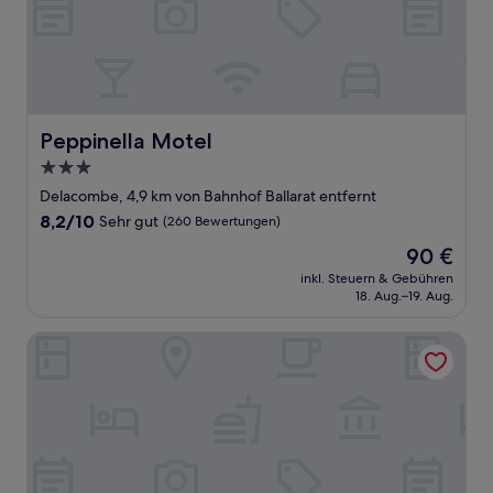
Peppinella Motel
Peppinella Motel
3.0-
Sterne-
Delacombe, 4,9 km von Bahnhof Ballarat entfernt
Unterkunft
8.2
8,2/10
Sehr gut
(260 Bewertungen)
von
Der
90 €
10,
Preis
Sehr
inkl. Steuern & Gebühren
beträgt
18. Aug.–19. Aug.
gut,
90 €
(260
Bewertungen)
Woodmans Hill Motel