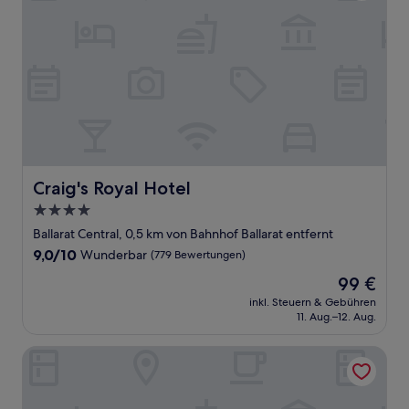
Craig's Royal Hotel
Craig's Royal Hotel
4.0-
Sterne-
Ballarat Central, 0,5 km von Bahnhof Ballarat entfernt
Unterkunft
9.0
9,0/10
Wunderbar
(779 Bewertungen)
von
Der
99 €
10,
Preis
Wunderbar,
inkl. Steuern & Gebühren
beträgt
11. Aug.–12. Aug.
(779
99 €
Bewertungen)
Eureka Stockade Holiday Park