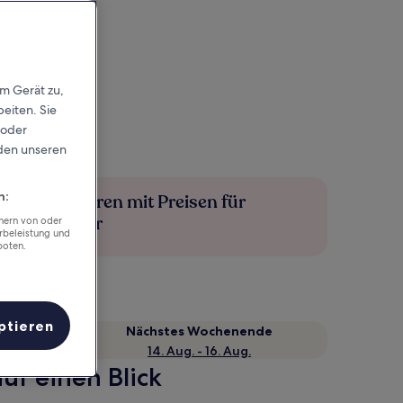
em Gerät zu,
eiten. Sie
 oder
rden unseren
n:
Mehr sparen mit Preisen für
Mitglieder
chern von oder
rbeleistung und
boten.
ptieren
Nächstes Wochenende
14. Aug. - 16. Aug.
uf einen Blick