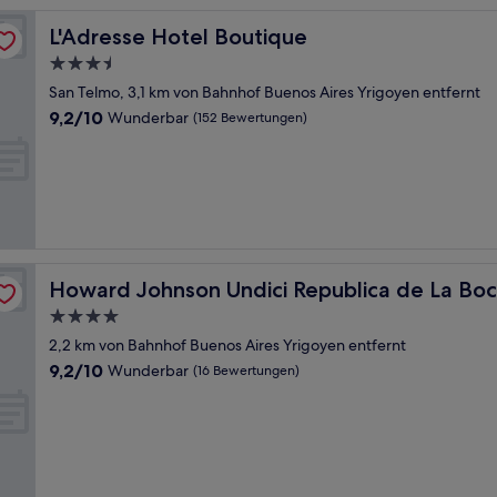
L'Adresse Hotel Boutique
L'Adresse Hotel Boutique
3.5-
Sterne-
San Telmo, 3,1 km von Bahnhof Buenos Aires Yrigoyen entfernt
Unterkunft
9.2
9,2/10
Wunderbar
(152 Bewertungen)
von
10,
Wunderbar,
(152
Bewertungen)
Howard Johnson Undici Republica de La Boca
Howard Johnson Undici Republica de La Bo
4.0-
Sterne-
2,2 km von Bahnhof Buenos Aires Yrigoyen entfernt
Unterkunft
9.2
9,2/10
Wunderbar
(16 Bewertungen)
von
10,
Wunderbar,
(16
Bewertungen)