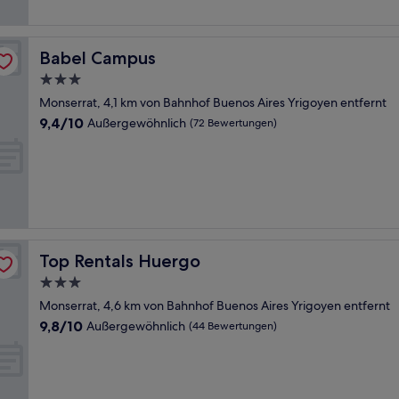
Babel Campus
Babel Campus
3.0-
Sterne-
Monserrat, 4,1 km von Bahnhof Buenos Aires Yrigoyen entfernt
Unterkunft
9.4
9,4/10
Außergewöhnlich
(72 Bewertungen)
von
10,
Außergewöhnlich,
(72
Bewertungen)
Top Rentals Huergo
Top Rentals Huergo
3.0-
Sterne-
Monserrat, 4,6 km von Bahnhof Buenos Aires Yrigoyen entfernt
Unterkunft
9.8
9,8/10
Außergewöhnlich
(44 Bewertungen)
von
10,
Außergewöhnlich,
(44