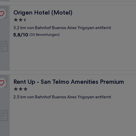
Origen Hotel (Motel)
Origen Hotel (Motel)
2.5-
Sterne-
3,2 km von Bahnhof Buenos Aires Yrigoyen entfernt
Unterkunft
5.8
5,8/10
(33 Bewertungen)
von
10,
(33
Bewertungen)
Rent Up - San Telmo Amenities Premium
Rent Up - San Telmo Amenities Premium
3.0-
Sterne-
2,5 km von Bahnhof Buenos Aires Yrigoyen entfernt
Unterkunft