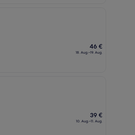
Der
46 €
Preis
18. Aug.–19. Aug.
beträgt
46 €
Der
39 €
Preis
10. Aug.–11. Aug.
beträgt
39 €