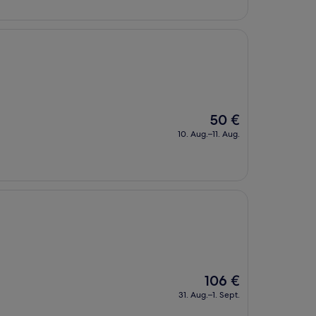
Der
50 €
Preis
10. Aug.–11. Aug.
beträgt
50 €
Der
106 €
Preis
31. Aug.–1. Sept.
beträgt