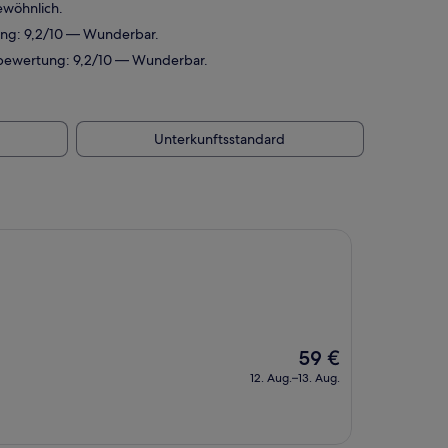
ewöhnlich.
ung: 9,2/10 — Wunderbar.
ebewertung: 9,2/10 — Wunderbar.
Unterkunftsstandard
Der
59 €
Preis
12. Aug.–13. Aug.
beträgt
59 €