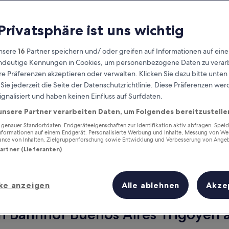
 Privatsphäre ist uns wichtig
nsere
16
Partner speichern und/ oder greifen auf Informationen auf ein
eindeutige Kennungen in Cookies, um personenbezogene Daten zu verarb
e Präferenzen akzeptieren oder verwalten. Klicken Sie dazu bitte unten
ie jederzeit die Seite der Datenschutzrichtlinie. Diese Präferenzen we
ignalisiert und haben keinen Einfluss auf Surfdaten.
unsere Partner verarbeiten Daten, um Folgendes bereitzustelle
Verdiene Prämien für jede
wahrgenommene Übernachtung
enauer Standortdaten. Endgeräteeigenschaften zur Identifikation aktiv abfragen. Spei
Informationen auf einem Endgerät. Personalisierte Werbung und Inhalte, Messung von We
ance von Inhalten, Zielgruppenforschung sowie Entwicklung und Verbesserung von Ange
Partner (Lieferanten)
ke anzeigen
Alle ablehnen
Akze
Morgen
Dieses Wochenende
8. Aug. - 9. Aug.
7. Aug. - 9. Aug.
n Bahnhof Buenos Aires Yrigoyen a