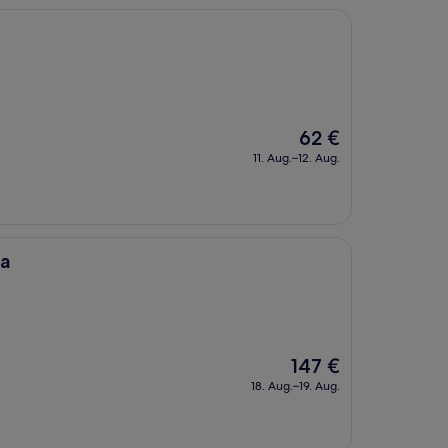
Der
62 €
Preis
11. Aug.–12. Aug.
beträgt
62 €
ca
Der
147 €
Preis
18. Aug.–19. Aug.
beträgt
147 €