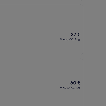
Der
37 €
Preis
9. Aug.–10. Aug.
beträgt
37 €
Der
60 €
Preis
9. Aug.–10. Aug.
beträgt
60 €