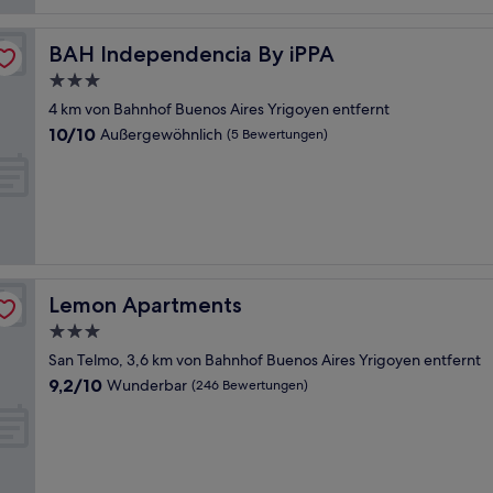
BAH Independencia By iPPA
BAH Independencia By iPPA
3.0-
Sterne-
4 km von Bahnhof Buenos Aires Yrigoyen entfernt
Unterkunft
10.0
10/10
Außergewöhnlich
(5 Bewertungen)
von
10,
Außergewöhnlich,
(5
Bewertungen)
Lemon Apartments
Lemon Apartments
3.0-
Sterne-
San Telmo, 3,6 km von Bahnhof Buenos Aires Yrigoyen entfernt
Unterkunft
9.2
9,2/10
Wunderbar
(246 Bewertungen)
von
10,
Wunderbar,
(246
Bewertungen)