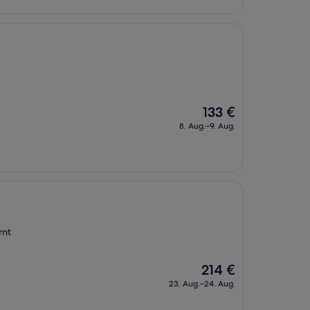
Der
133 €
Preis
8. Aug.–9. Aug.
beträgt
133 €
rnt
Der
214 €
Preis
23. Aug.–24. Aug.
beträgt
214 €