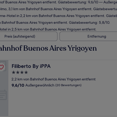
hof Buenos Aires Yrigoyen entfernt. Gästebewertung: 9,6/10 — Außerg
elmo, 3,1 km von Bahnhof Buenos Aires Yrigoyen entfernt. Gästebewert
ne-Hotel in 2,2 km von Bahnhof Buenos Aires Yrigoyen entfernt. Gäst
n Bahnhof Buenos Aires Yrigoyen entfernt. Gästebewertung: 5,8/10.
tel in 2,5 km von Bahnhof Buenos Aires Yrigoyen entfernt.
Preis (aufsteigend)
Entfernung
ahnhof Buenos Aires Yrigoyen
Filiberto By iPPA
Filiberto By iPPA
4.0-
Sterne-
2,2 km von Bahnhof Buenos Aires Yrigoyen entfernt
Unterkunft
9.6
9,6/10
Außergewöhnlich
(20 Bewertungen)
von
10,
Außergewöhnlich,
(20
Bewertungen)