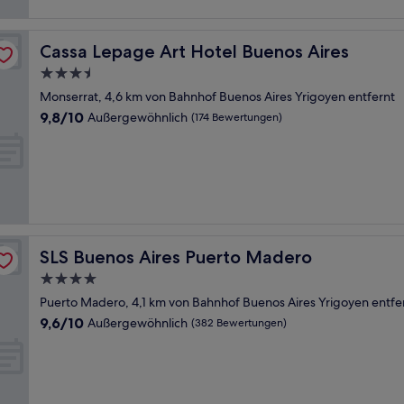
Cassa Lepage Art Hotel Buenos Aires
Cassa Lepage Art Hotel Buenos Aires
3.5-
Sterne-
Monserrat, 4,6 km von Bahnhof Buenos Aires Yrigoyen entfernt
Unterkunft
9.8
9,8/10
Außergewöhnlich
(174 Bewertungen)
von
10,
Außergewöhnlich,
(174
Bewertungen)
SLS Buenos Aires Puerto Madero
SLS Buenos Aires Puerto Madero
4.0-
Sterne-
Puerto Madero, 4,1 km von Bahnhof Buenos Aires Yrigoyen entfe
Unterkunft
9.6
9,6/10
Außergewöhnlich
(382 Bewertungen)
von
10,
Außergewöhnlich,
(382
Bewertungen)