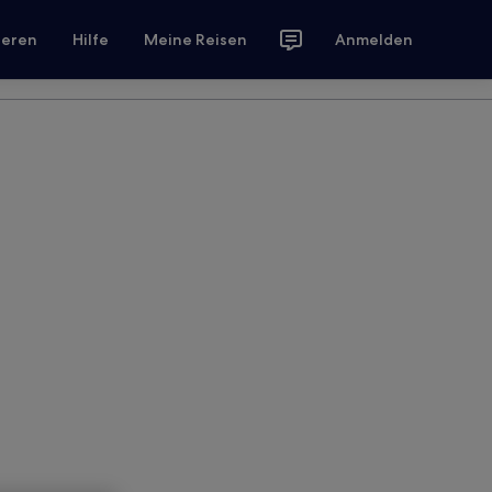
ieren
Hilfe
Meine Reisen
Anmelden