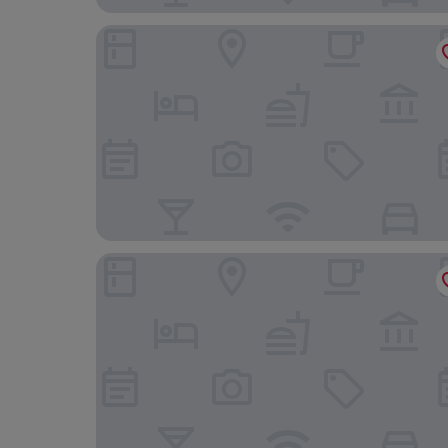
BAH Independencia By iPPA
Lemon Apartments