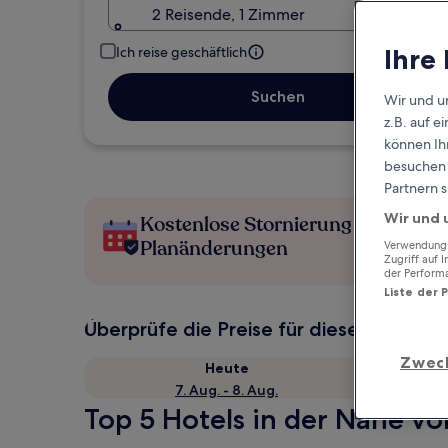
2 Reisende, 1 Zimmer
Ihre
Ich reise geschäftlich
Suchen
Wir und u
z.B. auf 
können Ihr
besuchen S
Partnern s
Wir und 
Kostenlose Stornierung bei
Planänderungen
Verwendung g
Zugriff auf 
der Perform
Liste der 
Überprüfe die Preise für diese Daten
Zwec
Heute
7. Aug. - 8. Aug.
Top 5 Hotels in der Nähe vo