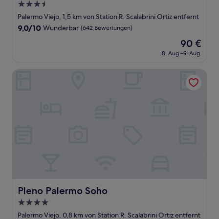
3.5-
Sterne-
Palermo Viejo, 1,5 km von Station R. Scalabrini Ortiz entfernt
Unterkunft
9.0
9,0/10
Wunderbar
(642 Bewertungen)
von
Der
90 €
10,
Preis
Wunderbar,
8. Aug.–9. Aug.
beträgt
(642
90 €
Bewertungen)
Pleno Palermo Soho
Pleno Palermo Soho
Pleno Palermo Soho
4.0-
Sterne-
Palermo Viejo, 0,8 km von Station R. Scalabrini Ortiz entfernt