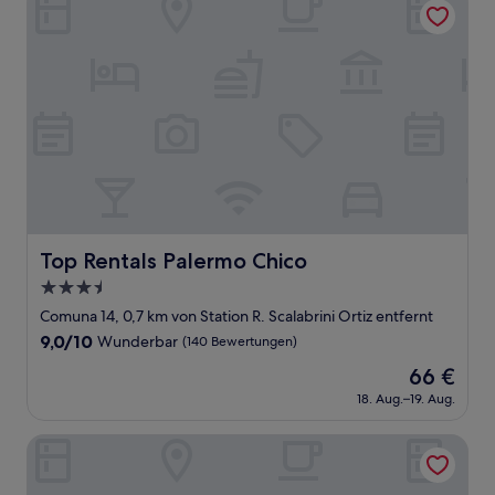
Top Rentals Palermo Chico
Top Rentals Palermo Chico
3.5-
Sterne-
Comuna 14, 0,7 km von Station R. Scalabrini Ortiz entfernt
Unterkunft
9.0
9,0/10
Wunderbar
(140 Bewertungen)
von
Der
66 €
10,
Preis
Wunderbar,
18. Aug.–19. Aug.
beträgt
(140
66 €
Bewertungen)
CasaSur Bellini