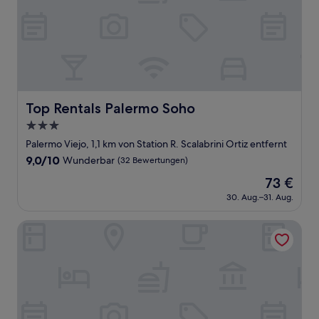
Top Rentals Palermo Soho
Top Rentals Palermo Soho
3.0-
Sterne-
Palermo Viejo, 1,1 km von Station R. Scalabrini Ortiz entfernt
Unterkunft
9.0
9,0/10
Wunderbar
(32 Bewertungen)
von
Der
73 €
10,
Preis
Wunderbar,
30. Aug.–31. Aug.
beträgt
(32
73 €
Bewertungen)
Pacifico Hotel