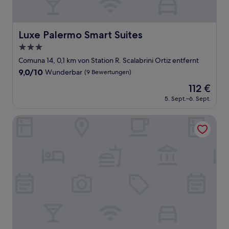
Luxe Palermo Smart Suites
Luxe Palermo Smart Suites
3.0-
Sterne-
Comuna 14, 0,1 km von Station R. Scalabrini Ortiz entfernt
Unterkunft
9.0
9,0/10
Wunderbar
(9 Bewertungen)
von
Der
112 €
10,
Preis
Wunderbar,
5. Sept.–6. Sept.
beträgt
(9
112 €
Bewertungen)
Hotel Bys Palermo