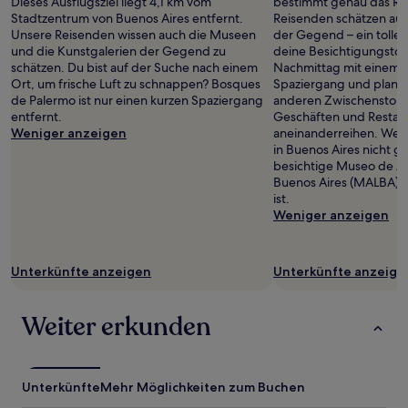
Dieses Ausflugsziel liegt 4,1 km vom
bestimmt genau das Ric
Stadtzentrum von Buenos Aires entfernt.
Reisenden schätzen auc
Unsere Reisenden wissen auch die Museen
der Gegend – ein tolle
und die Kunstgalerien der Gegend zu
deine Besichtigungstou
schätzen. Du bist auf der Suche nach einem
Nachmittag mit einem 
Ort, um frische Luft zu schnappen? Bosques
Spaziergang und plane
de Palermo ist nur einen kurzen Spaziergang
anderen Zwischenstopp 
entfernt.
Geschäften und Restaura
Weniger anzeigen
aneinanderreihen. We
in Buenos Aires nicht g
besichtige Museo de Ar
Buenos Aires (MALBA), w
ist.
Weniger anzeigen
Unterkünfte anzeigen
Unterkünfte anzeige
Weiter erkunden
Unterkünfte
Mehr Möglichkeiten zum Buchen