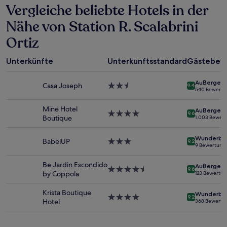
Vergleiche beliebte Hotels in der
den
letzten
Nähe von Station R. Scalabrini
24 Stunden
für
Ortiz
einen
Aufenthalt
mit
Unterkünfte
Unterkunftsstandard
Gästebew
1 Übernachtung
von
Außergewö
Casa Joseph
2.5-
9.4
2 Erwachsenen
540 Bewertu
Sterne-
gefunden
Unterkunft
wurde.
Mine Hotel
Außergewö
4.0-
9.6
Preise
Boutique
1.003 Bewer
Sterne-
und
Unterkunft
Verfügbarkeiten
Wunderba
BabelUP
3.0-
können
9.2
9 Bewertung
Sterne-
sich
Unterkunft
ändern.
Be Jardin Escondido
Außergewö
4.5-
Es
9.6
by Coppola
123 Bewertu
Sterne-
können
Unterkunft
zusätzliche
Krista Boutique
Wunderba
Bedingungen
4.0-
9.2
Hotel
368 Bewertu
gelten.
Sterne-
Unterkunft