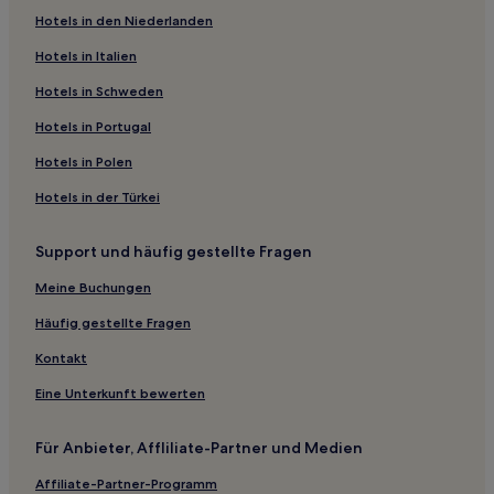
Hotels in den Niederlanden
Ferienwohnungen in Palermo Hollywood
Ferienwohnungen in Lavalle-Straße
Hotels in Italien
Hotels nahe Plaza Italia
Hotels in Schweden
Almagro: Hotels
Hotels in Portugal
Hotels nahe Evita Museum
Hotels in Polen
Hotels nahe La Viruta Tango
Hotels in der Türkei
Hotels nahe Centro Cultural Islámico Rey Fahd
Support und häufig gestellte Fragen
Palermo Chico: Hotels
Hotels nahe Station Plaza Italia
Meine Buchungen
Hotels nahe Palermo Soho
Häufig gestellte Fragen
Comuna 14: Hotels
Kontakt
Hotels nahe Biblioteca Nacional Mariano Moreno de la
Eine Unterkunft bewerten
República Argentina
Hotels nahe Mercado de las Pulgas
Für Anbieter, Affliliate-Partner und Medien
Hotels nahe El Rosedal
Affiliate-Partner-Programm