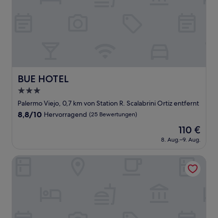
BUE HOTEL
BUE HOTEL
3.0-
Sterne-
Palermo Viejo, 0,7 km von Station R. Scalabrini Ortiz entfernt
Unterkunft
8.8
8,8/10
Hervorragend
(25 Bewertungen)
von
Der
110 €
10,
Preis
Hervorragend,
8. Aug.–9. Aug.
beträgt
(25
110 €
Bewertungen)
Hestia at Thames 2200