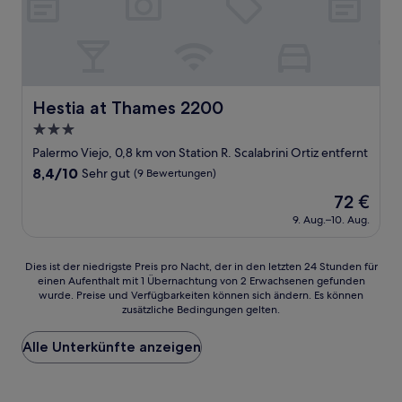
Hestia at Thames 2200
Hestia at Thames 2200
3.0-
Sterne-
Palermo Viejo, 0,8 km von Station R. Scalabrini Ortiz entfernt
Unterkunft
8.4
8,4/10
Sehr gut
(9 Bewertungen)
von
Der
72 €
10,
Preis
Sehr
9. Aug.–10. Aug.
beträgt
gut,
72 €
(9
Dies
Dies ist der niedrigste Preis pro Nacht, der in den letzten 24 Stunden für
Bewertungen)
einen Aufenthalt mit 1 Übernachtung von 2 Erwachsenen gefunden
ist
wurde. Preise und Verfügbarkeiten können sich ändern. Es können
der
zusätzliche Bedingungen gelten.
niedrigste
Preis
Alle Unterkünfte anzeigen
pro
Nacht,
der
in