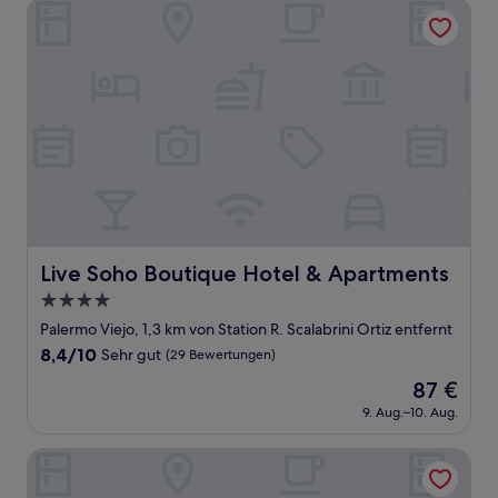
Bewertungen)
Live Soho Boutique Hotel & Apartments
Live Soho Boutique Hotel & Apartments
Live Soho Boutique Hotel & Apartments
4.0-
Sterne-
Palermo Viejo, 1,3 km von Station R. Scalabrini Ortiz entfernt
Unterkunft
8.4
8,4/10
Sehr gut
(29 Bewertungen)
von
Der
87 €
10,
Preis
Sehr
9. Aug.–10. Aug.
beträgt
gut,
87 €
(29
Hache Palermo by IPPA
Bewertungen)