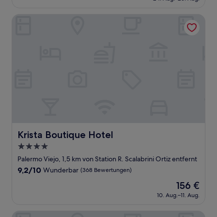
beträgt
(123
347 €
Bewertungen)
Krista Boutique Hotel
Krista Boutique Hotel
Krista Boutique Hotel
4.0-
Sterne-
Palermo Viejo, 1,5 km von Station R. Scalabrini Ortiz entfernt
Unterkunft
9.2
9,2/10
Wunderbar
(368 Bewertungen)
von
Der
156 €
10,
Preis
Wunderbar,
10. Aug.–11. Aug.
beträgt
(368
156 €
Bewertungen)
Top Rentals Palermo Chico