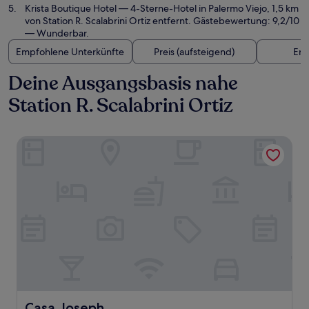
Krista Boutique Hotel
— 4-Sterne-Hotel in Palermo Viejo, 1,5 km
von Station R. Scalabrini Ortiz entfernt. Gästebewertung: 9,2/10
— Wunderbar.
Empfohlene Unterkünfte
Preis (aufsteigend)
Ent
Deine Ausgangsbasis nahe
Station R. Scalabrini Ortiz
Casa Joseph
Casa Joseph
Casa Joseph