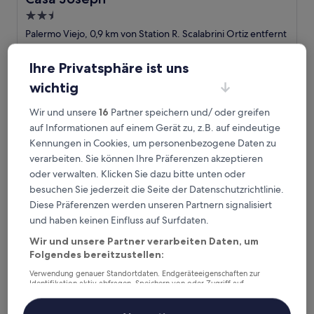
2.5-
Sterne-
Palermo Viejo, 0,9 km von Station R. Scalabrini Ortiz entfernt
Unterkunft
9.4
9,4/10
Außergewöhnlich
(540 Bewertungen)
von
Ihre Privatsphäre ist uns
Der
70 €
10,
Preis
wichtig
Außergewöhnlich,
10. Aug.–11. Aug.
beträgt
(540
70 €
Bewertungen)
Wir und unsere
16
Partner speichern und/ oder greifen
Mine Hotel Boutique
auf Informationen auf einem Gerät zu, z.B. auf eindeutige
Kennungen in Cookies, um personenbezogene Daten zu
verarbeiten. Sie können Ihre Präferenzen akzeptieren
oder verwalten. Klicken Sie dazu bitte unten oder
besuchen Sie jederzeit die Seite der Datenschutzrichtlinie.
Diese Präferenzen werden unseren Partnern signalisiert
und haben keinen Einfluss auf Surfdaten.
Wir und unsere Partner verarbeiten Daten, um
Folgendes bereitzustellen:
Verwendung genauer Standortdaten. Endgeräteeigenschaften zur
Mine Hotel Boutique
Mine Hotel Boutique
Identifikation aktiv abfragen. Speichern von oder Zugriff auf
Informationen auf einem Endgerät. Personalisierte Werbung und
4.0-
Inhalte, Messung von Werbeleistung und der Performance von Inhalten,
Zielgruppenforschung sowie Entwicklung und Verbesserung von