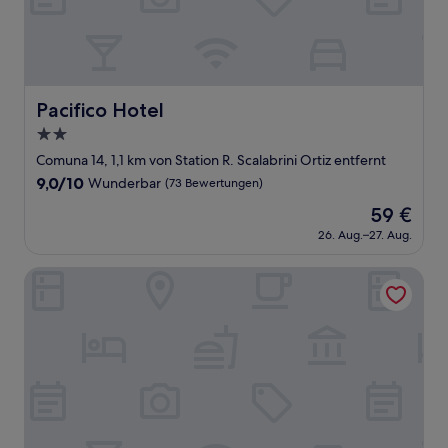
Pacifico Hotel
Pacifico Hotel
2.0-
Sterne-
Comuna 14, 1,1 km von Station R. Scalabrini Ortiz entfernt
Unterkunft
9.0
9,0/10
Wunderbar
(73 Bewertungen)
von
Der
59 €
10,
Preis
Wunderbar,
26. Aug.–27. Aug.
beträgt
(73
59 €
Bewertungen)
Luxe Palermo Smart Suites