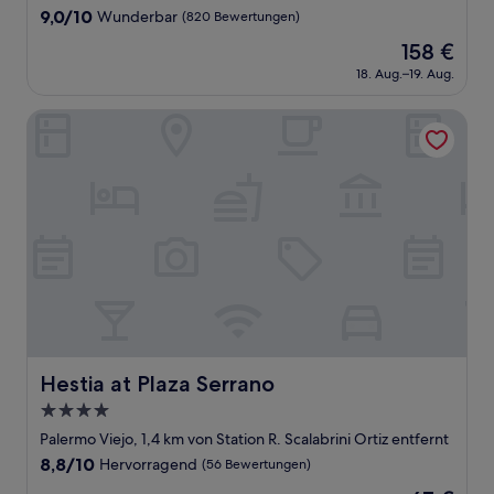
Unterkunft
9.0
9,0/10
Wunderbar
(820 Bewertungen)
von
Der
158 €
10,
Preis
Wunderbar,
18. Aug.–19. Aug.
beträgt
(820
158 €
Bewertungen)
Hestia at Plaza Serrano
Hestia at Plaza Serrano
Hestia at Plaza Serrano
4.0-
Sterne-
Palermo Viejo, 1,4 km von Station R. Scalabrini Ortiz entfernt
Unterkunft
8.8
8,8/10
Hervorragend
(56 Bewertungen)
von