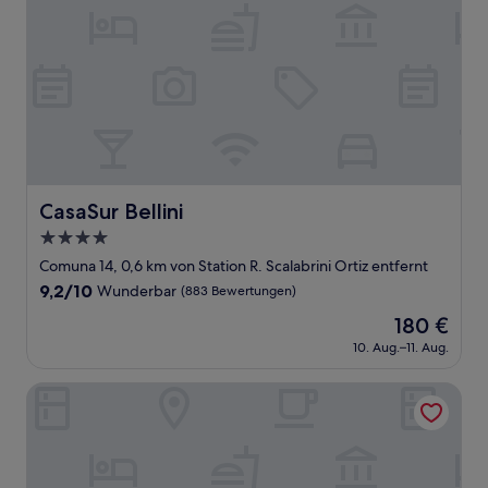
CasaSur Bellini
CasaSur Bellini
4.0-
Sterne-
Comuna 14, 0,6 km von Station R. Scalabrini Ortiz entfernt
Unterkunft
9.2
9,2/10
Wunderbar
(883 Bewertungen)
von
Der
180 €
10,
Preis
Wunderbar,
10. Aug.–11. Aug.
beträgt
(883
180 €
Bewertungen)
Top Rentals Palermo Soho