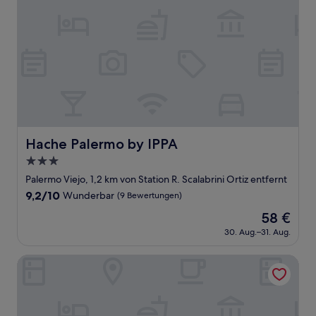
Hache Palermo by IPPA
Hache Palermo by IPPA
3.0-
Sterne-
Palermo Viejo, 1,2 km von Station R. Scalabrini Ortiz entfernt
Unterkunft
9.2
9,2/10
Wunderbar
(9 Bewertungen)
von
Der
58 €
10,
Preis
Wunderbar,
30. Aug.–31. Aug.
beträgt
(9
58 €
Bewertungen)
BUE HOTEL