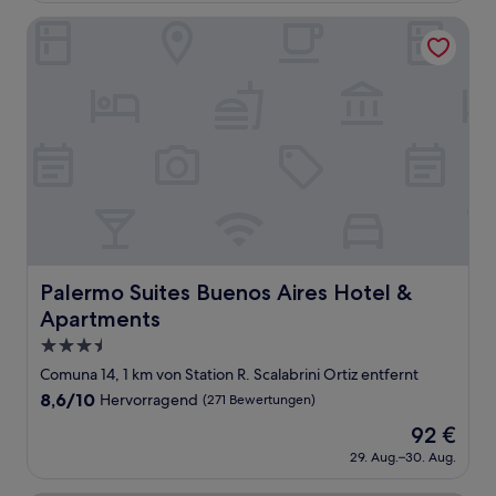
(143
52 €
Bewertungen)
Palermo Suites Buenos Aires Hotel & Apartments
Palermo Suites Buenos Aires Hotel & Apartments
Palermo Suites Buenos Aires Hotel &
Apartments
3.5-
Sterne-
Comuna 14, 1 km von Station R. Scalabrini Ortiz entfernt
Unterkunft
8.6
8,6/10
Hervorragend
(271 Bewertungen)
von
Der
92 €
10,
Preis
Hervorragend,
29. Aug.–30. Aug.
beträgt
(271
92 €