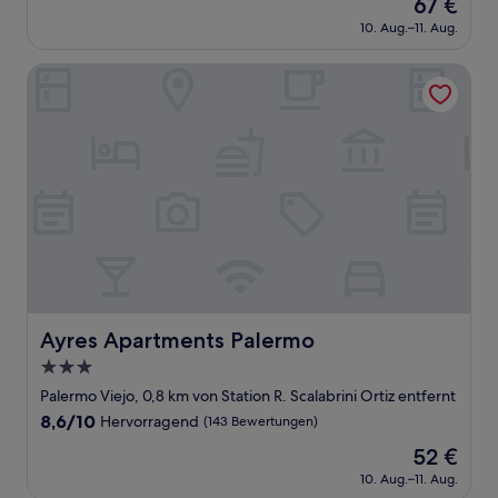
Der
67 €
10,
Preis
Hervorragend,
10. Aug.–11. Aug.
beträgt
(56
67 €
Bewertungen)
Ayres Apartments Palermo
Ayres Apartments Palermo
Ayres Apartments Palermo
3.0-
Sterne-
Palermo Viejo, 0,8 km von Station R. Scalabrini Ortiz entfernt
Unterkunft
8.6
8,6/10
Hervorragend
(143 Bewertungen)
von
Der
52 €
10,
Preis
Hervorragend,
10. Aug.–11. Aug.
beträgt