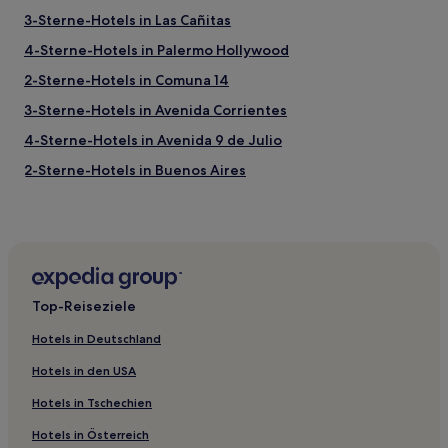
3-Sterne-Hotels in Las Cañitas
4-Sterne-Hotels in Palermo Hollywood
2-Sterne-Hotels in Comuna 14
3-Sterne-Hotels in Avenida Corrientes
4-Sterne-Hotels in Avenida 9 de Julio
2-Sterne-Hotels in Buenos Aires
2-Sterne-Hotels in Palermo Viejo
2-Sterne-Hotels in Barrio Norte
Gasthäuser in Palermo Viejo
Hostels in Palermo Viejo
Top-Reiseziele
B&B in Buenos Aires
Hotels in Deutschland
Ferienwohnungen in Buenos Aires
Hotels in den USA
Gasthäuser in Buenos Aires
Hotels in Tschechien
Ferienwohnungen in Almagro
Hotels in Österreich
Aparthotels in Barrio Norte