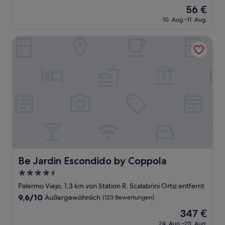
von
Der
56 €
10,
Preis
Wunderbar,
10. Aug.–11. Aug.
beträgt
(9
56 €
Bewertungen)
Be Jardin Escondido by Coppola
Be Jardin Escondido by Coppola
Be Jardin Escondido by Coppola
4.5-
Sterne-
Palermo Viejo, 1,3 km von Station R. Scalabrini Ortiz entfernt
Unterkunft
9.6
9,6/10
Außergewöhnlich
(123 Bewertungen)
von
Der
347 €
10,
Preis
Außergewöhnlich,
24. Aug.–25. Aug.