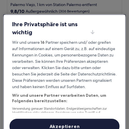
Sterne-
Palermo Viejo, 1 km von Station Palermo entfernt
Unterkunft
9.8
9,8/10
Außergewöhnlich
(306 Bewertungen)
von
Der
174 €
10,
Ihre Privatsphäre ist uns
Preis
Außergewöhnlich,
2. Sept.–3. Sept.
beträgt
(306
wichtig
174 €
Bewertungen)
Fierro Hotel Buenos Aires
Wir und unsere
16
Partner speichern und/ oder greifen
auf Informationen auf einem Gerät zu, z.B. auf eindeutige
Kennungen in Cookies, um personenbezogene Daten zu
verarbeiten. Sie können Ihre Präferenzen akzeptieren
oder verwalten. Klicken Sie dazu bitte unten oder
besuchen Sie jederzeit die Seite der Datenschutzrichtlinie.
Diese Präferenzen werden unseren Partnern signalisiert
und haben keinen Einfluss auf Surfdaten.
Wir und unsere Partner verarbeiten Daten, um
Folgendes bereitzustellen:
Fierro Hotel Buenos Aires
Fierro Hotel Buenos Aires
Verwendung genauer Standortdaten. Endgeräteeigenschaften zur
Identifikation aktiv abfragen. Speichern von oder Zugriff auf
4.0-
Informationen auf einem Endgerät. Personalisierte Werbung und
Sterne-
Inhalte, Messung von Werbeleistung und der Performance von Inhalten,
Palermo Hollywood, 0,9 km von Station Palermo entfernt
Zielgruppenforschung sowie Entwicklung und Verbesserung von
Akzeptieren
Unterkunft
9.8
9,8/10
Außergewöhnlich
(1.004 Bewertungen)
Angeboten.