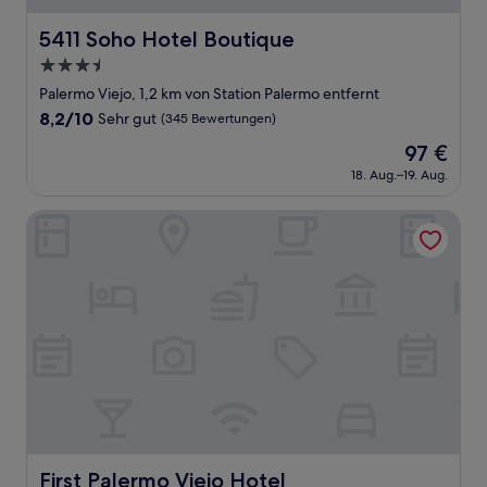
5411 Soho Hotel Boutique
5411 Soho Hotel Boutique
3.5-
Sterne-
Palermo Viejo, 1,2 km von Station Palermo entfernt
Unterkunft
8.2
8,2/10
Sehr gut
(345 Bewertungen)
von
Der
97 €
10,
Preis
Sehr
18. Aug.–19. Aug.
beträgt
gut,
97 €
(345
First Palermo Viejo Hotel
Bewertungen)
First Palermo Viejo Hotel
First Palermo Viejo Hotel