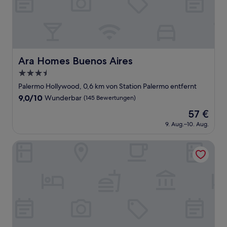
Ara Homes Buenos Aires
Ara Homes Buenos Aires
3.5-
Sterne-
Palermo Hollywood, 0,6 km von Station Palermo entfernt
Unterkunft
9.0
9,0/10
Wunderbar
(145 Bewertungen)
von
Der
57 €
10,
Preis
Wunderbar,
9. Aug.–10. Aug.
beträgt
(145
57 €
Bewertungen)
Hestia at Thames 2200