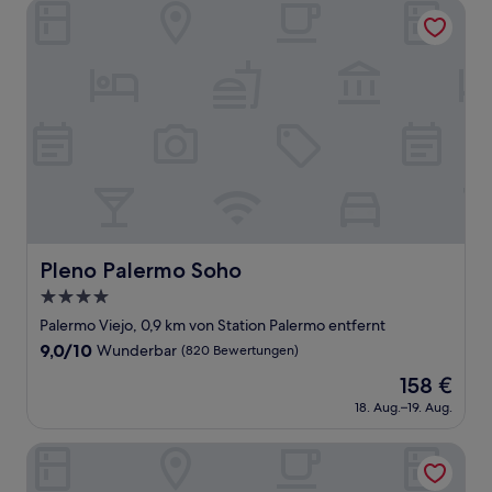
Bewertungen)
Pleno Palermo Soho
Pleno Palermo Soho
Pleno Palermo Soho
4.0-
Sterne-
Palermo Viejo, 0,9 km von Station Palermo entfernt
Unterkunft
9.0
9,0/10
Wunderbar
(820 Bewertungen)
von
Der
158 €
10,
Preis
Wunderbar,
18. Aug.–19. Aug.
beträgt
(820
158 €
Bewertungen)
CloudBA Guemes Soho Apartments