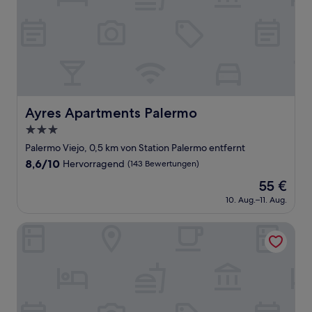
Ayres Apartments Palermo
Ayres Apartments Palermo
3.0-
Sterne-
Palermo Viejo, 0,5 km von Station Palermo entfernt
Unterkunft
8.6
8,6/10
Hervorragend
(143 Bewertungen)
von
Der
55 €
10,
Preis
Hervorragend,
10. Aug.–11. Aug.
beträgt
(143
55 €
Bewertungen)
Ara Homes Buenos Aires