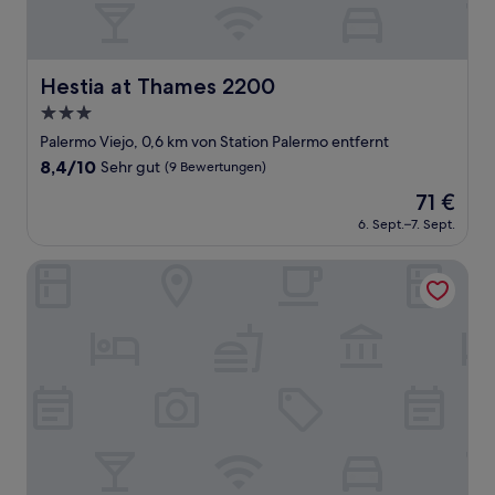
Hestia at Thames 2200
Hestia at Thames 2200
3.0-
Sterne-
Palermo Viejo, 0,6 km von Station Palermo entfernt
Unterkunft
8.4
8,4/10
Sehr gut
(9 Bewertungen)
von
Der
71 €
10,
Preis
Sehr
6. Sept.–7. Sept.
beträgt
gut,
71 €
(9
5411 Soho Hotel Boutique
Bewertungen)