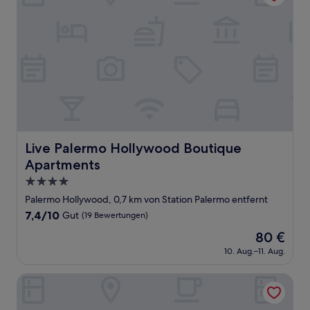
Live Palermo Hollywood Boutique Apartments
Live Palermo Hollywood Boutique
Apartments
4.0-
Sterne-
Palermo Hollywood, 0,7 km von Station Palermo entfernt
Unterkunft
7.4
7,4/10
Gut
(19 Bewertungen)
von
Der
80 €
10,
Preis
Gut,
10. Aug.–11. Aug.
beträgt
(19
80 €
Bewertungen)
RentUp Suites - Palermo