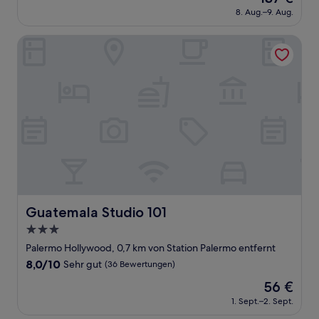
Preis
Sehr
8. Aug.–9. Aug.
beträgt
gut,
137 €
(662
Guatemala Studio 101
Bewertungen)
Guatemala Studio 101
Guatemala Studio 101
3.0-
Sterne-
Palermo Hollywood, 0,7 km von Station Palermo entfernt
Unterkunft
8.0
8,0/10
Sehr gut
(36 Bewertungen)
von
Der
56 €
10,
Preis
Sehr
1. Sept.–2. Sept.
beträgt
gut,