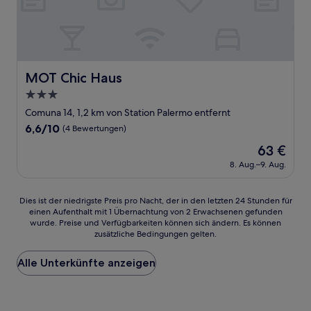
MOT Chic Haus
MOT Chic Haus
3.0-
Sterne-
Comuna 14, 1,2 km von Station Palermo entfernt
Unterkunft
6.6
6,6/10
(4 Bewertungen)
von
Der
63 €
10,
Preis
(4
8. Aug.–9. Aug.
beträgt
Bewertungen)
63 €
Dies
Dies ist der niedrigste Preis pro Nacht, der in den letzten 24 Stunden für
einen Aufenthalt mit 1 Übernachtung von 2 Erwachsenen gefunden
ist
wurde. Preise und Verfügbarkeiten können sich ändern. Es können
der
zusätzliche Bedingungen gelten.
niedrigste
Preis
Alle Unterkünfte anzeigen
pro
Nacht,
der
in