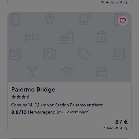
Preis
Außergewöhnlich,
16. Aug.–17. Aug.
beträgt
(370
208 €
Bewertungen)
Palermo Bridge
Palermo Bridge
Palermo Bridge
3.5-
Sterne-
Comuna 14, 0,1 km von Station Palermo entfernt
Unterkunft
8.8
8,8/10
Hervorragend
(328 Bewertungen)
von
Der
87 €
10,
Preis
Hervorragend,
7. Aug.–8. Aug.
beträgt
(328
87 €