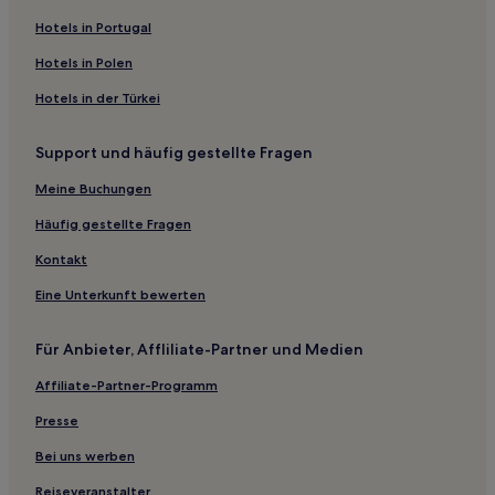
Boutique- in Monserrat
Hotels in Portugal
Haustierfreundliche in Palermo Viejo
Hotels in Polen
Hotels mit inbegriffenem Frühstück in Palermo Viejo
Hotels in der Türkei
Günstige in Palermo Viejo
Lgbtqia-Freundliche in Palermo Viejo
Support und häufig gestellte Fragen
Hotels mit Wellnessbereich in Palermo Viejo
Meine Buchungen
Boutique- in Palermo Viejo
Häufig gestellte Fragen
Familien in Palermo Viejo
Kontakt
Luxus in Palermo Viejo
Eine Unterkunft bewerten
Hotels mit Parkplatz in Palermo Viejo
Hotels mit Pool in Palermo Viejo
Für Anbieter, Affliliate-Partner und Medien
Haustierfreundliche in Avenida Corrientes
Affiliate-Partner-Programm
Lgbtqia-Freundliche in Avenida Corrientes
Presse
Hotels mit Shoppingmöglichkeit in Avenida Corrientes
Bei uns werben
Hotels mit Küchenzeile in Avenida Corrientes
Reiseveranstalter