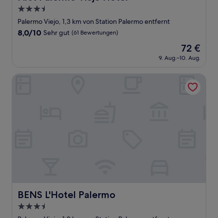
3.5-
Sterne-
Palermo Viejo, 1,3 km von Station Palermo entfernt
Unterkunft
8.0
8,0/10
Sehr gut
(61 Bewertungen)
von
Der
72 €
10,
Preis
Sehr
9. Aug.–10. Aug.
beträgt
gut,
72 €
(61
BENS L'Hotel Palermo
Bewertungen)
BENS L'Hotel Palermo
BENS L'Hotel Palermo
3.5-
Sterne-