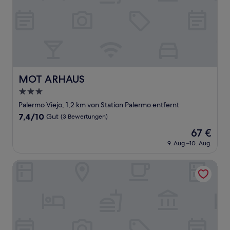
MOT ARHAUS
MOT ARHAUS
3.0-
Sterne-
Palermo Viejo, 1,2 km von Station Palermo entfernt
Unterkunft
7.4
7,4/10
Gut
(3 Bewertungen)
von
Der
67 €
10,
Preis
Gut,
9. Aug.–10. Aug.
beträgt
(3
67 €
Bewertungen)
MOT Chic Haus