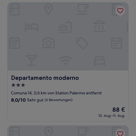
56 €
(36
Departamento moderno
Bewertungen)
Departamento moderno
Departamento moderno
3.0-
Sterne-
Comuna 14, 0,6 km von Station Palermo entfernt
Unterkunft
8.0
8,0/10
Sehr gut
(6 Bewertungen)
von
Der
88 €
10,
Preis
Sehr
10. Aug.–11. Aug.
beträgt
gut,
88 €
(6
Live Palermo Hollywood Boutique Apartments
Bewertungen)