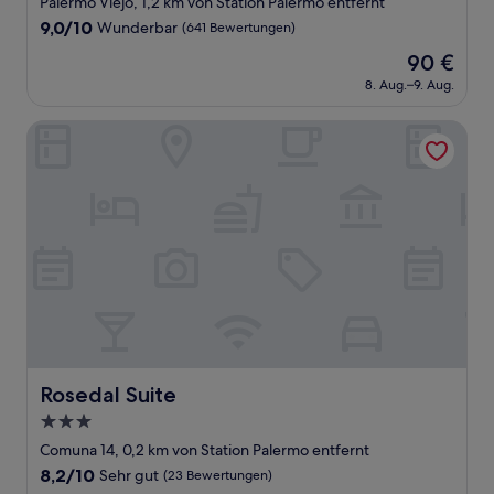
Palermo Viejo, 1,2 km von Station Palermo entfernt
Unterkunft
9.0
9,0/10
Wunderbar
(641 Bewertungen)
von
Der
90 €
10,
Preis
Wunderbar,
8. Aug.–9. Aug.
beträgt
(641
90 €
Bewertungen)
Rosedal Suite
Rosedal Suite
Rosedal Suite
3.0-
Sterne-
Comuna 14, 0,2 km von Station Palermo entfernt
Unterkunft
8.2
8,2/10
Sehr gut
(23 Bewertungen)
von