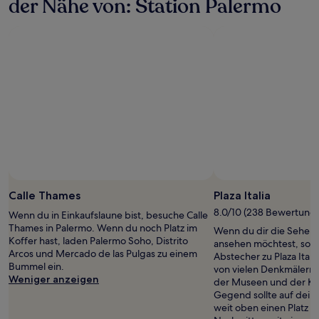
der Nähe von: Station Palermo
Calle Thames
Plaza Italia
8.0/10 (238 Bewertung
Wenn du in Einkaufslaune bist, besuche Calle
Thames in Palermo. Wenn du noch Platz im
Wenn du dir die Sehens
Koffer hast, laden Palermo Soho, Distrito
ansehen möchtest, sollt
Arcos und Mercado de las Pulgas zu einem
Abstecher zu Plaza Itali
Bummel ein.
von vielen Denkmälern 
Weniger anzeigen
der Museen und der Kun
Gegend sollte auf dein
weit oben einen Platz f