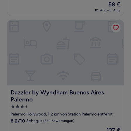
Der
58 €
10,
Preis
Sehr
10. Aug.–11. Aug.
beträgt
gut,
58 €
(23
Dazzler by Wyndham Buenos Aires Palermo
Bewertungen)
Dazzler by Wyndham Buenos Aires Palermo
Dazzler by Wyndham Buenos Aires
Palermo
3.5-
Sterne-
Palermo Hollywood, 1,2 km von Station Palermo entfernt
Unterkunft
8.2
8,2/10
Sehr gut
(662 Bewertungen)
von
Der
137 €
10,