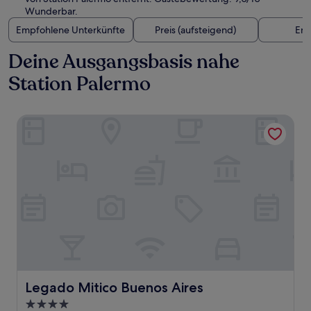
Wunderbar.
Empfohlene Unterkünfte
Preis (aufsteigend)
Ent
Deine Ausgangsbasis nahe
Station Palermo
Legado Mitico Buenos Aires
Legado Mitico Buenos Aires
Legado Mitico Buenos Aires
4.0-