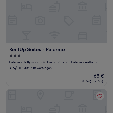
RentUp Suites - Palermo
RentUp Suites - Palermo
3.0-
Sterne-
Palermo Hollywood, 0,8 km von Station Palermo entfernt
Unterkunft
7.6
7,6/10
Gut
(4 Bewertungen)
von
Der
65 €
10,
Preis
Gut,
18. Aug.–19. Aug.
beträgt
(4
65 €
Bewertungen)
MOT ARHAUS