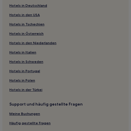
Humaitá: Hotels
Hotels in Deutschland
Vasco da Gama: Hotels
Hotels in den USA
Hotels nahe Morro da Urca
Hotels in Tschechien
Hotels nahe Rio de Janeiro Hauptbahnhof
Hotels in Österreich
Rio de Janeiro Hotels
Hotels in den Niederlanden
Hotels nahe Boa Viagem-Strand
Hotels nahe Praia do Leblon
Hotels in Italien
Hotels nahe Nationalbibliothek
Hotels in Schweden
Hotels nahe Paço Imperial
Hotels in Portugal
Gávea: Hotels
Hotels in Polen
Hotels nahe U-Bahn-Station Cidade Nova
Hotels in der Türkei
Hotels nahe Haus Frankreich-Brasilien
Support und häufig gestellte Fragen
Hotels nahe Rio Sul Einkaufszentrum
Hotels nahe Saara Rio
Meine Buchungen
Hotels nahe Praça Floriano Peixoto
Häufig gestellte Fragen