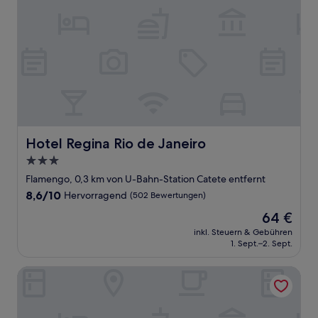
Hotel Regina Rio de Janeiro
Hotel Regina Rio de Janeiro
3.0-
Sterne-
Flamengo, 0,3 km von U-Bahn-Station Catete entfernt
Unterkunft
8.6
8,6/10
Hervorragend
(502 Bewertungen)
von
Der
64 €
10,
Preis
Hervorragend,
inkl. Steuern & Gebühren
beträgt
1. Sept.–2. Sept.
(502
64 €
Bewertungen)
Royal Regency Palace Hotel