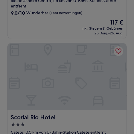
Rio de Janeiro Centro, 1,6 km von U-Bahn-Station Catete
Unterkunft
entfernt
9.0
9,0/10
Wunderbar
(1.441 Bewertungen)
von
Der
117 €
10,
Preis
Wunderbar,
inkl. Steuern & Gebühren
beträgt
25. Aug.–26. Aug.
(1.441
117 €
Bewertungen)
Scorial Rio Hotel
Scorial Rio Hotel
Scorial Rio Hotel
3.0-
Sterne-
Catete, 0,5 km von U-Bahn-Station Catete entfernt