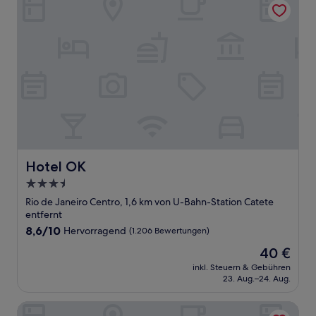
Hotel OK
Hotel OK
3.5-
Sterne-
Rio de Janeiro Centro, 1,6 km von U-Bahn-Station Catete
Unterkunft
entfernt
8.6
8,6/10
Hervorragend
(1.206 Bewertungen)
von
Der
40 €
10,
Preis
Hervorragend,
inkl. Steuern & Gebühren
beträgt
23. Aug.–24. Aug.
(1.206
40 €
Bewertungen)
Riale Imperial Flamengo