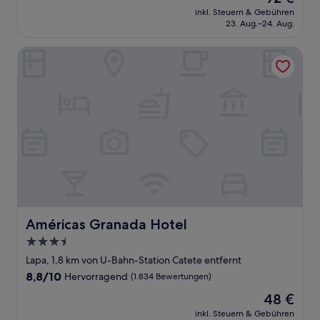
Preis
Wunderbar,
inkl. Steuern & Gebühren
beträgt
23. Aug.–24. Aug.
(1.003
92 €
Bewertungen)
Américas Granada Hotel
Américas Granada Hotel
Américas Granada Hotel
3.5-
Sterne-
Lapa, 1,8 km von U-Bahn-Station Catete entfernt
Unterkunft
8.8
8,8/10
Hervorragend
(1.834 Bewertungen)
von
Der
48 €
10,
Preis
Hervorragend,
inkl. Steuern & Gebühren