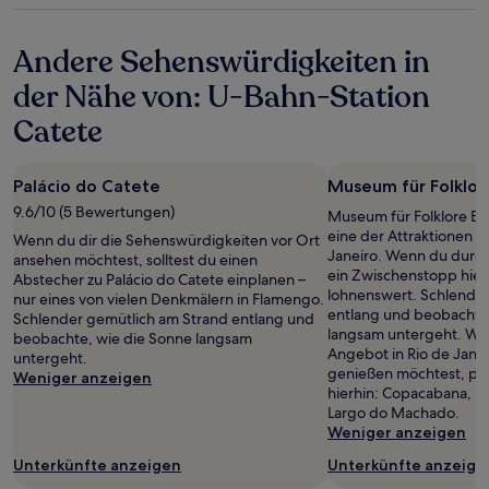
Bedingungen
Unterkunft
gelten.
Andere Sehenswürdigkeiten in
der Nähe von: U-Bahn-Station
Catete
Palácio do Catete
Museum für Folklor
9.6/10 (5 Bewertungen)
Museum für Folklore Edi
eine der Attraktionen i
Wenn du dir die Sehenswürdigkeiten vor Ort
Janeiro. Wenn du durch 
ansehen möchtest, solltest du einen
ein Zwischenstopp hie
Abstecher zu Palácio do Catete einplanen –
lohnenswert. Schlender
nur eines von vielen Denkmälern in Flamengo.
entlang und beobachte
Schlender gemütlich am Strand entlang und
langsam untergeht. Wen
beobachte, wie die Sonne langsam
Angebot in Rio de Janei
untergeht.
genießen möchtest, pl
Weniger anzeigen
hierhin: Copacabana, P
Largo do Machado.
Weniger anzeigen
Unterkünfte anzeigen
Unterkünfte anzeige