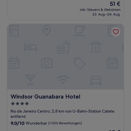
Der
51 €
10,
Preis
Wunderbar,
inkl. Steuern & Gebühren
beträgt
23. Aug.–24. Aug.
(1.010
51 €
Bewertungen)
Windsor Guanabara Hotel
Windsor Guanabara Hotel
Windsor Guanabara Hotel
4.0-
Sterne-
Rio de Janeiro Centro, 2,8 km von U-Bahn-Station Catete
Unterkunft
entfernt
9.0
9,0/10
Wunderbar
(1.006 Bewertungen)
von