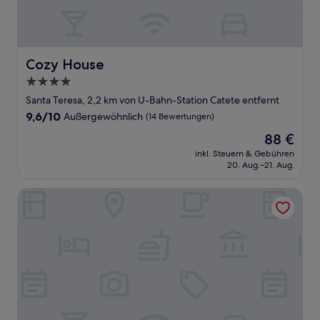
Cozy House
Cozy House
4.0-
Sterne-
Santa Teresa, 2,2 km von U-Bahn-Station Catete entfernt
Unterkunft
9.6
9,6/10
Außergewöhnlich
(14 Bewertungen)
von
Der
88 €
10,
Preis
Außergewöhnlich,
inkl. Steuern & Gebühren
beträgt
20. Aug.–21. Aug.
(14
88 €
Bewertungen)
Modernistas Hospedagem e Arte