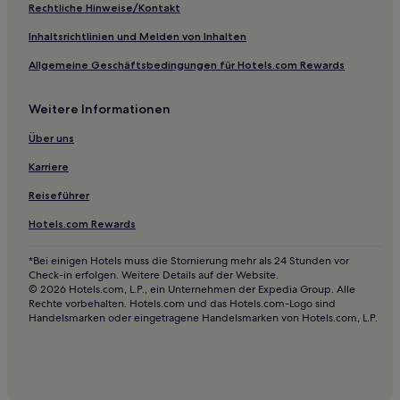
Pousadas in Rio de Janeiro
Rechtliche Hinweise/Kontakt
Aparthotels in Rio de Janeiro
Inhaltsrichtlinien und Melden von Inhalten
Aparthotels in Tijuca-See
Allgemeine Geschäftsbedingungen für Hotels.com Rewards
Aparthotels in Copacabana
Weitere Informationen
Ferienwohnungen in Copacabana
Ferienwohnungen in Avenida Atlantica
Über uns
Hotels mit Parkplatz nahe Strand von Ipanema
Karriere
Hotels mit Pool nahe Strand von Ipanema
Reiseführer
Hotels mit Shoppingmöglichkeit nahe Praia do Arpoador
Hotels.com Rewards
Günstige nahe Praia do Arpoador
*Bei einigen Hotels muss die Stornierung mehr als 24 Stunden vor
Strand in Leme
Check-in erfolgen. Weitere Details auf der Website.
© 2026 Hotels.com, L.P., ein Unternehmen der Expedia Group. Alle
Haustierfreundliche in Leme
Rechte vorbehalten. Hotels.com und das Hotels.com-Logo sind
Handelsmarken oder eingetragene Handelsmarken von Hotels.com, L.P.
Hotels mit inbegriffenem Frühstück in Leme
Haustierfreundliche nahe Jardim de Alah
Familien in Rio de Janeiro