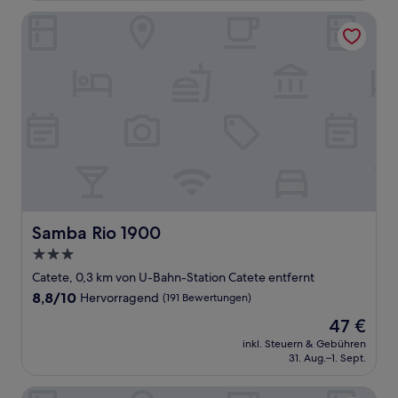
Bewertungen)
Samba Rio 1900
Samba Rio 1900
Samba Rio 1900
3.0-
Sterne-
Catete, 0,3 km von U-Bahn-Station Catete entfernt
Unterkunft
8.8
8,8/10
Hervorragend
(191 Bewertungen)
von
Der
47 €
10,
Preis
Hervorragend,
inkl. Steuern & Gebühren
beträgt
31. Aug.–1. Sept.
(191
47 €
Bewertungen)
Hotel OK