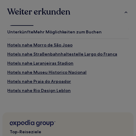
Weiter erkunden
Unterkünfte
Mehr Möglichkeiten zum Buchen
Hotels nahe Morro de São Joao
Hotels nahe Straßenbahnhaltestelle Largo do França
Hotels nahe Laranjeiras Stadion
Hotels nahe Museu Historico Nacional
Hotels nahe Praia do Arpoador
Hotels nahe Rio Design Leblon
Hotels nahe U-Bahn-Station Siqueira Campos
Hotels nahe Marina da Glória
Hotels nahe Strand Joatinga
Hotels nahe Estádio da Gávea
Top-Reiseziele