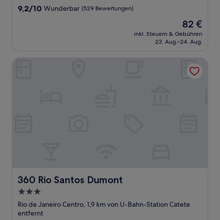
Unterkunft
9.2
9,2/10
Wunderbar
(529 Bewertungen)
von
Der
82 €
10,
Preis
Wunderbar,
inkl. Steuern & Gebühren
beträgt
23. Aug.–24. Aug.
(529
82 €
Bewertungen)
360 Rio Santos Dumont
360 Rio Santos Dumont
360 Rio Santos Dumont
3.0-
Sterne-
Rio de Janeiro Centro, 1,9 km von U-Bahn-Station Catete
Unterkunft
entfernt