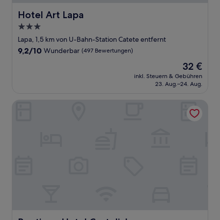
Hotel Art Lapa
Hotel Art Lapa
3.0-
Sterne-
Lapa, 1,5 km von U-Bahn-Station Catete entfernt
Unterkunft
9.2
9,2/10
Wunderbar
(497 Bewertungen)
von
Der
32 €
10,
Preis
Wunderbar,
inkl. Steuern & Gebühren
beträgt
23. Aug.–24. Aug.
(497
32 €
Bewertungen)
Boutique Hotel Castelinho