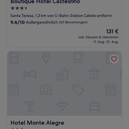
Boutique Hotel Castelinho
Boutique Hotel Castelinho
3.5-
Sterne-
Santa Teresa, 1,2 km von U-Bahn-Station Catete entfernt
Unterkunft
9.4
9,4/10
Außergewöhnlich
(63 Bewertungen)
von
Der
131 €
10,
Preis
Außergewöhnlich,
inkl. Steuern & Gebühren
beträgt
11. Aug.–12. Aug.
(63
131 €
Bewertungen)
Hotel Monte Alegre
Hotel Monte Alegre
Hotel Monte Alegre