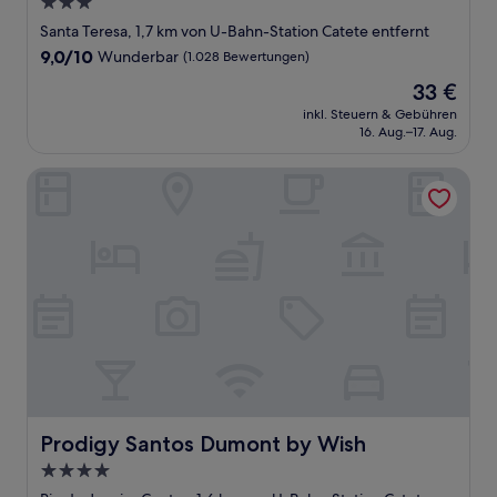
3.0-
Sterne-
Santa Teresa, 1,7 km von U-Bahn-Station Catete entfernt
Unterkunft
9.0
9,0/10
Wunderbar
(1.028 Bewertungen)
von
Der
33 €
10,
Preis
Wunderbar,
inkl. Steuern & Gebühren
beträgt
16. Aug.–17. Aug.
(1.028
33 €
Bewertungen)
Prodigy Santos Dumont by Wish
Prodigy Santos Dumont by Wish
Prodigy Santos Dumont by Wish
4.0-
Sterne-