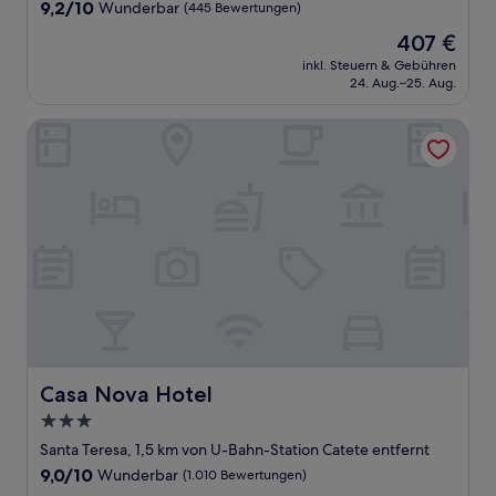
Unterkunft
9.2
9,2/10
Wunderbar
(445 Bewertungen)
von
Der
407 €
10,
Preis
Wunderbar,
inkl. Steuern & Gebühren
beträgt
24. Aug.–25. Aug.
(445
407 €
Bewertungen)
Casa Nova Hotel
Casa Nova Hotel
Casa Nova Hotel
3.0-
Sterne-
Santa Teresa, 1,5 km von U-Bahn-Station Catete entfernt
Unterkunft
9.0
9,0/10
Wunderbar
(1.010 Bewertungen)
von