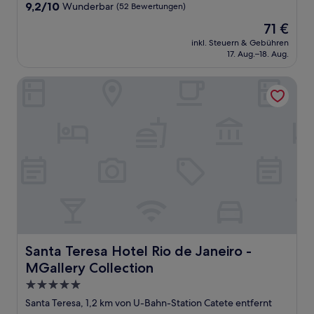
9.2
9,2/10
Wunderbar
(52 Bewertungen)
von
Der
71 €
10,
Preis
Wunderbar,
inkl. Steuern & Gebühren
beträgt
17. Aug.–18. Aug.
(52
71 €
Bewertungen)
Santa Teresa Hotel Rio de Janeiro - MGallery Collection
Santa Teresa Hotel Rio de Janeiro - MGallery Collection
Santa Teresa Hotel Rio de Janeiro -
MGallery Collection
5.0-
Sterne-
Santa Teresa, 1,2 km von U-Bahn-Station Catete entfernt