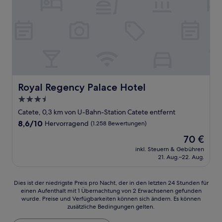
Royal Regency Palace Hotel
Royal Regency Palace Hotel
3.5-
Sterne-
Catete, 0,3 km von U-Bahn-Station Catete entfernt
Unterkunft
8.6
8,6/10
Hervorragend
(1.258 Bewertungen)
von
Der
70 €
10,
Preis
Hervorragend,
inkl. Steuern & Gebühren
beträgt
21. Aug.–22. Aug.
(1.258
70 €
Bewertungen)
Dies
Dies ist der niedrigste Preis pro Nacht, der in den letzten 24 Stunden für
einen Aufenthalt mit 1 Übernachtung von 2 Erwachsenen gefunden
ist
wurde. Preise und Verfügbarkeiten können sich ändern. Es können
der
zusätzliche Bedingungen gelten.
niedrigste
Preis