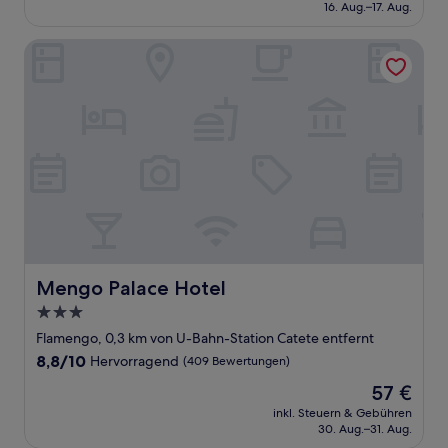
beträgt
16. Aug.–17. Aug.
(1.834
48 €
Bewertungen)
Mengo Palace Hotel
Mengo Palace Hotel
Mengo Palace Hotel
3.0-
Sterne-
Flamengo, 0,3 km von U-Bahn-Station Catete entfernt
Unterkunft
8.8
8,8/10
Hervorragend
(409 Bewertungen)
von
Der
57 €
10,
Preis
Hervorragend,
inkl. Steuern & Gebühren
beträgt
30. Aug.–31. Aug.
(409
57 €