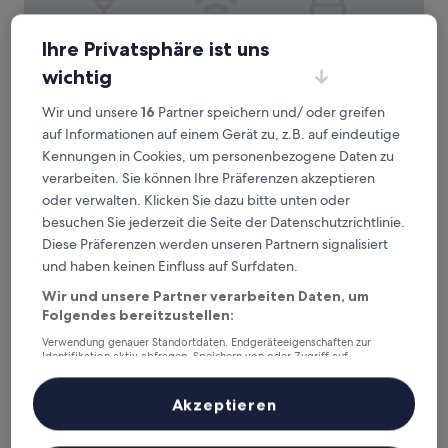
Ihre Privatsphäre ist uns
Modernistas Hospedagem e Arte
Modernistas Hospedagem e Arte
wichtig
3.0-
Sterne-
Wir und unsere
16
Partner speichern und/ oder greifen
Santa Teresa, 1,3 km von U-Bahn-Station Catete entfernt
Unterkunft
auf Informationen auf einem Gerät zu, z.B. auf eindeutige
9.6
9,6/10
Außergewöhnlich
(77 Bewertungen)
von
Kennungen in Cookies, um personenbezogene Daten zu
Der
69 €
10,
verarbeiten. Sie können Ihre Präferenzen akzeptieren
Preis
Außergewöhnlich,
inkl. Steuern & Gebühren
oder verwalten. Klicken Sie dazu bitte unten oder
beträgt
11. Aug.–12. Aug.
(77
69 €
besuchen Sie jederzeit die Seite der Datenschutzrichtlinie.
Bewertungen)
Diese Präferenzen werden unseren Partnern signalisiert
Downtown Santana Hotel
und haben keinen Einfluss auf Surfdaten.
Wir und unsere Partner verarbeiten Daten, um
Folgendes bereitzustellen:
Verwendung genauer Standortdaten. Endgeräteeigenschaften zur
Identifikation aktiv abfragen. Speichern von oder Zugriff auf
Informationen auf einem Endgerät. Personalisierte Werbung und
Inhalte, Messung von Werbeleistung und der Performance von Inhalten,
Zielgruppenforschung sowie Entwicklung und Verbesserung von
Akzeptieren
Angeboten.
Liste der Partner (Lieferanten)