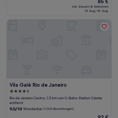
Der
85 €
10,
Preis
Wunderbar,
inkl. Steuern & Gebühren
beträgt
14. Aug.–15. Aug.
(1.006
85 €
Bewertungen)
Vila Galé Rio de Janeiro
Vila Galé Rio de Janeiro
Vila Galé Rio de Janeiro
4.5-
Sterne-
Rio de Janeiro Centro, 1,5 km von U-Bahn-Station Catete
Unterkunft
entfernt
9.0
9,0/10
Wunderbar
(1.003 Bewertungen)
von
Der
92 €
10,