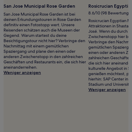
Öffentliches
Foto
San Jose Municipal Rose Garden
Rosicrucian Egypti
von
8.6/10 (98 Bewertunge
San Jose Municipal Rose Garden ist bei
Jay
deinen Erkundungstouren in Rose Garden
Rosicrucian Egyptian Mu
Morales
definitiv einen Fotostopp wert. Unsere
Attraktionen in Shasta-
Reisenden schätzen auch die Museen der
José. Wenn du durch die
Gegend. Warum startest du deine
Zwischenstopp hier be
Besichtigungstour nicht hier? Verbringe den
Verbringe den Nachmit
Nachmittag mit einem gemütlichen
gemütlichen Spazierga
Spaziergang und plane den einen oder
einen oder anderen Zw
anderen Zwischenstopp in den zahlreichen
zahlreichen Geschäften
Geschäften und Restaurants ein, die sich hier
die sich hier aneinand
aneinanderreihen.
kulturelle Angebot in S
Weniger anzeigen
genießen möchtest, pl
hierhin: SAP Center in 
Stadium und Universität
Weniger anzeigen