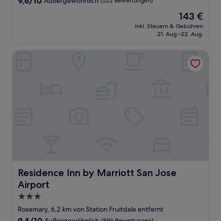
9,6/10
Außergewöhnlich
(522 Bewertungen)
von
Der
143 €
10,
Preis
Außergewöhnlich,
inkl. Steuern & Gebühren
beträgt
21. Aug.–22. Aug.
(522
143 €
Bewertungen)
Residence Inn by Marriott San Jose Airport
Residence Inn by Marriott San Jose Airport
Residence Inn by Marriott San Jose
Airport
3.0-
Sterne-
Rosemary, 6,2 km von Station Fruitdale entfernt
Unterkunft
9.4
9,4/10
Außergewöhnlich
(896 Bewertungen)