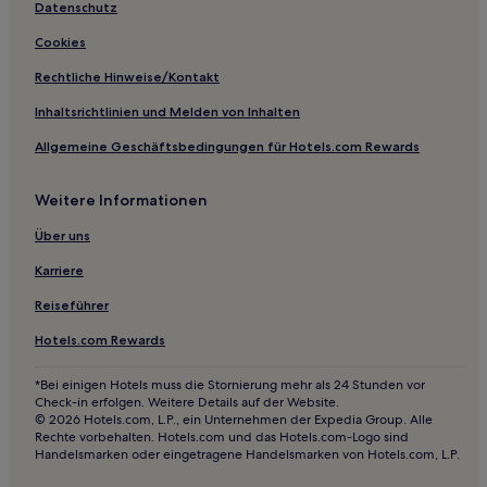
Günstige in Santa Cruz
Datenschutz
Lgbtqia-Freundliche in Santa Cruz
Cookies
Lgbtqia-Freundliche in San José
Rechtliche Hinweise/Kontakt
Familien in San José
Inhaltsrichtlinien und Melden von Inhalten
Haustierfreundliche in San José
Allgemeine Geschäftsbedingungen für Hotels.com Rewards
Hotels mit Parkplatz in San José
Weitere Informationen
Haustierfreundliche in Sunnyvale
Hotels mit Parkplatz in Sunnyvale
Über uns
Hotels mit Pool nahe Silicon Valley
Karriere
Günstige nahe Silicon Valley
Reiseführer
Hotels mit Küchenzeile nahe Silicon Valley
Hotels.com Rewards
Familien in Redwood City
*Bei einigen Hotels muss die Stornierung mehr als 24 Stunden vor
Hotels mit Parkplatz in Pleasanton
Check-in erfolgen. Weitere Details auf der Website.
© 2026 Hotels.com, L.P., ein Unternehmen der Expedia Group. Alle
Hotels mit Fitnessbereich in Dublin
Rechte vorbehalten. Hotels.com und das Hotels.com-Logo sind
Handelsmarken oder eingetragene Handelsmarken von Hotels.com, L.P.
Haustierfreundliche in Dublin