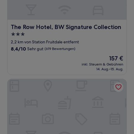
The Row Hotel, BW Signature Collection
The Row Hotel, BW Signature Collection
3.0-
Sterne-
2,2 km von Station Fruitdale entfernt
Unterkunft
8.4
8,4/10
Sehr gut
(619 Bewertungen)
von
Der
157 €
10,
Preis
Sehr
inkl. Steuern & Gebühren
beträgt
14. Aug.–15. Aug.
gut,
157 €
(619
Bewertungen)
Hilton San Jose