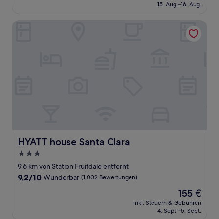
beträgt
15. Aug.–16. Aug.
(2.005
115 €
Bewertungen)
HYATT house Santa Clara
HYATT house Santa Clara
HYATT house Santa Clara
3.0-
Sterne-
9,6 km von Station Fruitdale entfernt
Unterkunft
9.2
9,2/10
Wunderbar
(1.002 Bewertungen)
von
Der
155 €
10,
Preis
Wunderbar,
inkl. Steuern & Gebühren
beträgt
4. Sept.–5. Sept.
(1.002
155 €