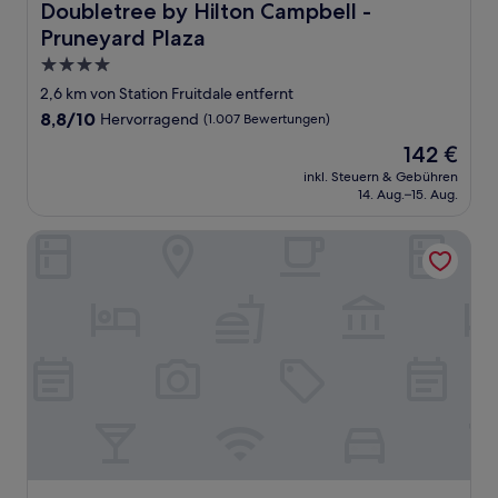
Doubletree by Hilton Campbell - Pruneyard Plaza
Doubletree by Hilton Campbell -
Pruneyard Plaza
4.0-
Sterne-
2,6 km von Station Fruitdale entfernt
Unterkunft
8.8
8,8/10
Hervorragend
(1.007 Bewertungen)
von
Der
142 €
10,
Preis
Hervorragend,
inkl. Steuern & Gebühren
beträgt
14. Aug.–15. Aug.
(1.007
142 €
Bewertungen)
The Alameda Motel San Jose