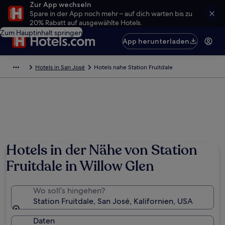
Zur App wechseln
Spare in der App noch mehr – auf dich warten bis zu
20% Rabatt auf ausgewählte Hotels.
Zum Hauptinhalt springen
App herunterladen
Hotels in San José
Hotels nahe Station Fruitdale
Hotels in der Nähe von Station
Fruitdale in Willow Glen
Wo soll’s hingehen?
Station Fruitdale, San José, Kalifornien, USA
Daten