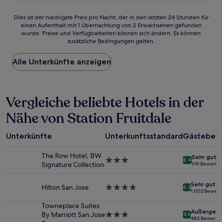
Bewertungen)
Dies
Dies ist der niedrigste Preis pro Nacht, der in den letzten 24 Stunden für
einen Aufenthalt mit 1 Übernachtung von 2 Erwachsenen gefunden
ist
wurde. Preise und Verfügbarkeiten können sich ändern. Es können
der
zusätzliche Bedingungen gelten.
niedrigste
Preis
Alle Unterkünfte anzeigen
pro
Nacht,
der
in
Vergleiche beliebte Hotels in der
den
letzten
Nähe von Station Fruitdale
24 Stunden
für
einen
Unterkünfte
Unterkunftsstandard
Gästebew
Aufenthalt
mit
The Row Hotel, BW
Sehr gut
1 Übernachtung
3.0-
8.4
Signature Collection
619 Bewertu
von
Sterne-
2 Erwachsenen
Unterkunft
Sehr gut
gefunden
Hilton San Jose
4.0-
8.2
1.002 Bewer
wurde.
Sterne-
Preise
Unterkunft
Towneplace Suites
Außergewö
und
By Marriott San Jose
3.0-
9.6
483 Bewertu