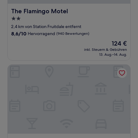
The Flamingo Motel
The Flamingo Motel
2.0-
Sterne-
2,4 km von Station Fruitdale entfernt
Unterkunft
8.6
8,6/10
Hervorragend
(940 Bewertungen)
von
Der
124 €
10,
Preis
Hervorragend,
inkl. Steuern & Gebühren
beträgt
13. Aug.–14. Aug.
(940
124 €
Bewertungen)
Doubletree by Hilton Campbell - Pruneyard Plaza