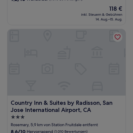
von
Der
118 €
10,
Preis
Wunderbar,
inkl. Steuern & Gebühren
beträgt
14. Aug.–15. Aug.
(1.010
118 €
Bewertungen)
Country Inn & Suites by Radisson, San Jose International A
Country Inn & Suites by Radisson, San Jose International
Country Inn & Suites by Radisson, San
Jose International Airport, CA
3.0-
Sterne-
Rosemary, 5,9 km von Station Fruitdale entfernt
Unterkunft
8.6
8,6/10
Hervorragend
(1.010 Bewertungen)