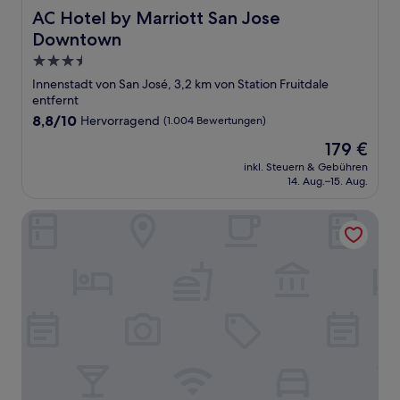
AC Hotel by Marriott San Jose Downtown
AC Hotel by Marriott San Jose
Downtown
3.5-
Sterne-
Innenstadt von San José, 3,2 km von Station Fruitdale
Unterkunft
entfernt
8.8
8,8/10
Hervorragend
(1.004 Bewertungen)
von
Der
179 €
10,
Preis
Hervorragend,
inkl. Steuern & Gebühren
beträgt
14. Aug.–15. Aug.
(1.004
179 €
Bewertungen)
The Flamingo Motel