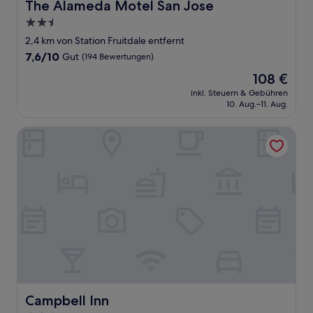
The Alameda Motel San Jose
The Alameda Motel San Jose
2.5-
Sterne-
2,4 km von Station Fruitdale entfernt
Unterkunft
7.6
7,6/10
Gut
(194 Bewertungen)
von
Der
108 €
10,
Preis
Gut,
inkl. Steuern & Gebühren
beträgt
10. Aug.–11. Aug.
(194
108 €
Bewertungen)
Campbell Inn
Campbell Inn
Campbell Inn