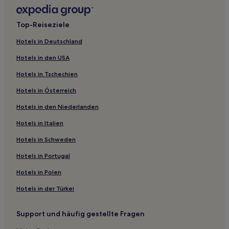
Haustierfreundliche in Oakland
Familien in Morgan Hill
Top-Reiseziele
Hotels mit Parkplatz in Fremont
Hotels in Deutschland
Lgbtqia-Freundliche in Millbrae
Hotels in den USA
Günstige in Emeryville
Hotels in Tschechien
Lgbtqia-Freundliche in San Francisco
Hotels in Österreich
Familien in South San Francisco
Hotels in den Niederlanden
Lgbtqia-Freundliche in South San Francisco
Familien nahe Pacific Avenue
Hotels in Italien
Hotels mit Pool in Menlo Park
Hotels in Schweden
Familien in Menlo Park
Hotels in Portugal
Business in Menlo Park
Hotels in Polen
Luxus in Santa Clara
Hotels in der Türkei
Günstige in Santa Clara
Support und häufig gestellte Fragen
Luxus in Bay Area