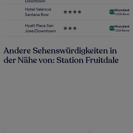
Verfügbarkeiten
Downtown
Sterne-
können
Unterkunft
Hotel Valencia
Wunderba
sich
4.0-
9.2
Santana Row
1.008 Bewer
ändern.
Sterne-
Es
Unterkunft
Hyatt Place San
Wunderba
können
3.0-
9.0
Jose/Downtown
1.523 Bewert
zusätzliche
Sterne-
Bedingungen
Unterkunft
gelten.
Andere Sehenswürdigkeiten in
der Nähe von: Station Fruitdale
Foto von Jay Morales