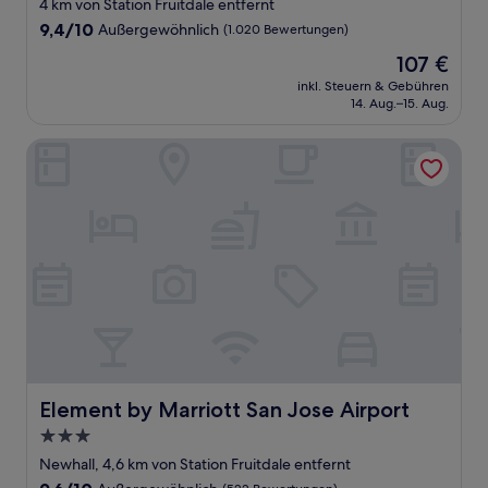
Sterne-
4 km von Station Fruitdale entfernt
Unterkunft
9.4
9,4/10
Außergewöhnlich
(1.020 Bewertungen)
von
Der
107 €
10,
Preis
Außergewöhnlich,
inkl. Steuern & Gebühren
beträgt
14. Aug.–15. Aug.
(1.020
107 €
Bewertungen)
Element by Marriott San Jose Airport
Element by Marriott San Jose Airport
Element by Marriott San Jose Airport
3.0-
Sterne-
Newhall, 4,6 km von Station Fruitdale entfernt
Unterkunft
9.6