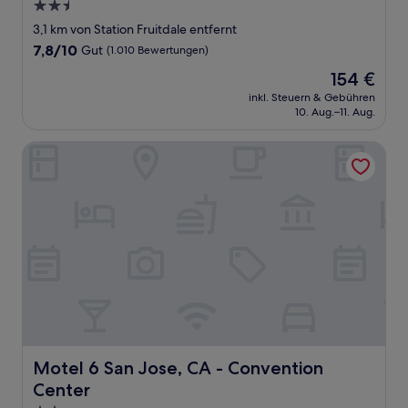
2.5-
Sterne-
3,1 km von Station Fruitdale entfernt
Unterkunft
7.8
7,8/10
Gut
(1.010 Bewertungen)
von
Der
154 €
10,
Preis
Gut,
inkl. Steuern & Gebühren
beträgt
10. Aug.–11. Aug.
(1.010
154 €
Bewertungen)
Motel 6 San Jose, CA - Convention Center
Motel 6 San Jose, CA - Convention Center
Motel 6 San Jose, CA - Convention
Center