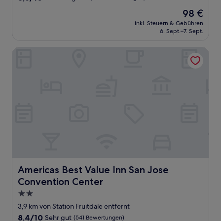
von
Der
98 €
10,
Preis
Hervorragend,
inkl. Steuern & Gebühren
beträgt
6. Sept.–7. Sept.
(1.010
98 €
Bewertungen)
Americas Best Value Inn San Jose Convention Center
Americas Best Value Inn San Jose Convention Center
Americas Best Value Inn San Jose
Convention Center
2.0-
Sterne-
3,9 km von Station Fruitdale entfernt
Unterkunft
8.4
8,4/10
Sehr gut
(541 Bewertungen)