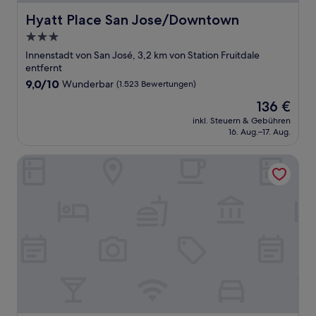
Hyatt Place San Jose/Downtown
Hyatt Place San Jose/Downtown
3.0-
Sterne-
Innenstadt von San José, 3,2 km von Station Fruitdale
Unterkunft
entfernt
9.0
9,0/10
Wunderbar
(1.523 Bewertungen)
von
Der
136 €
10,
Preis
Wunderbar,
inkl. Steuern & Gebühren
beträgt
16. Aug.–17. Aug.
(1.523
136 €
Bewertungen)
AC Hotel by Marriott San Jose Downtown