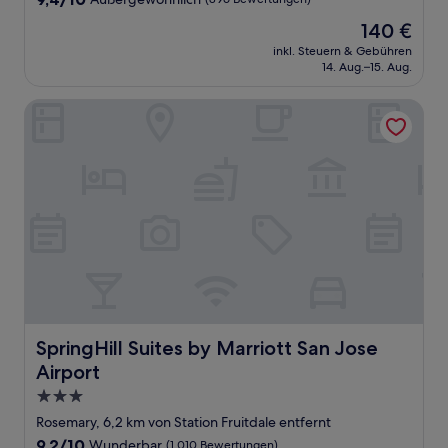
von
Der
140 €
10,
Preis
Außergewöhnlich,
inkl. Steuern & Gebühren
beträgt
14. Aug.–15. Aug.
(896
140 €
Bewertungen)
SpringHill Suites by Marriott San Jose Airport
SpringHill Suites by Marriott San Jose Airport
SpringHill Suites by Marriott San Jose
Airport
3.0-
Sterne-
Rosemary, 6,2 km von Station Fruitdale entfernt
Unterkunft
9.2
9,2/10
Wunderbar
(1.010 Bewertungen)