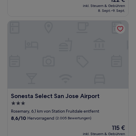
10,
Preis
Hervorragend,
inkl. Steuern & Gebühren
beträgt
8. Sept.–9. Sept.
(881
122 €
Bewertungen)
Sonesta Select San Jose Airport
Sonesta Select San Jose Airport
Sonesta Select San Jose Airport
3.0-
Sterne-
Rosemary, 6,1 km von Station Fruitdale entfernt
Unterkunft
8.6
8,6/10
Hervorragend
(2.005 Bewertungen)
von
Der
115 €
10,
Preis
Hervorragend,
inkl. Steuern & Gebühren