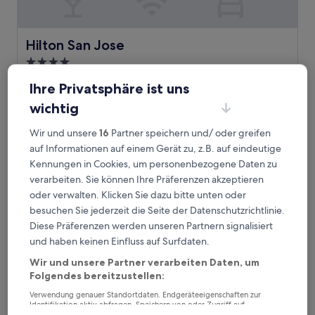
Hilton San Jose
Hilton San Jose
4.0-
Sterne-
Innenstadt von San José, 3,2 km von Station Fruitdale
Ihre Privatsphäre ist uns
Unterkunft
entfernt
wichtig
8.2
8,2/10
Sehr gut
(1.002 Bewertungen)
von
Der
155 €
10,
Wir und unsere
16
Partner speichern und/ oder greifen
Preis
Sehr
inkl. Steuern & Gebühren
auf Informationen auf einem Gerät zu, z.B. auf eindeutige
beträgt
4. Sept.–5. Sept.
gut,
Kennungen in Cookies, um personenbezogene Daten zu
155 €
(1.002
verarbeiten. Sie können Ihre Präferenzen akzeptieren
Bewertungen)
Towneplace Suites By Marriott San Jose Downtown
oder verwalten. Klicken Sie dazu bitte unten oder
besuchen Sie jederzeit die Seite der Datenschutzrichtlinie.
Diese Präferenzen werden unseren Partnern signalisiert
und haben keinen Einfluss auf Surfdaten.
Wir und unsere Partner verarbeiten Daten, um
Folgendes bereitzustellen:
Verwendung genauer Standortdaten. Endgeräteeigenschaften zur
Identifikation aktiv abfragen. Speichern von oder Zugriff auf
Informationen auf einem Endgerät. Personalisierte Werbung und