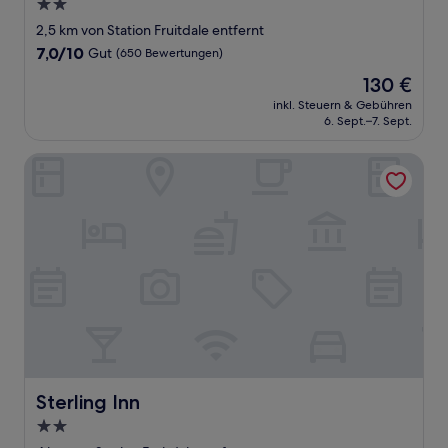
2.0-
Sterne-
2,5 km von Station Fruitdale entfernt
Unterkunft
7.0
7,0/10
Gut
(650 Bewertungen)
von
Der
130 €
10,
Preis
Gut,
inkl. Steuern & Gebühren
beträgt
6. Sept.–7. Sept.
(650
130 €
Bewertungen)
Sterling Inn
Sterling Inn
Sterling Inn
2.0-