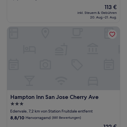
von
Der
113 €
10,
Preis
Sehr
inkl. Steuern & Gebühren
beträgt
20. Aug.–21. Aug.
gut,
113 €
(541
Bewertungen)
Hampton Inn San Jose Cherry Ave
Hampton Inn San Jose Cherry Ave
Hampton Inn San Jose Cherry Ave
3.0-
Sterne-
Edenvale, 7,2 km von Station Fruitdale entfernt
Unterkunft
8.8
8,8/10
Hervorragend
(881 Bewertungen)
von
Der
122 €