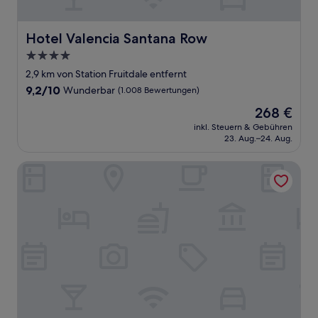
Hotel Valencia Santana Row
Hotel Valencia Santana Row
4.0-
Sterne-
2,9 km von Station Fruitdale entfernt
Unterkunft
9.2
9,2/10
Wunderbar
(1.008 Bewertungen)
von
Der
268 €
10,
Preis
Wunderbar,
inkl. Steuern & Gebühren
beträgt
23. Aug.–24. Aug.
(1.008
268 €
Bewertungen)
Hyatt Place San Jose/Downtown