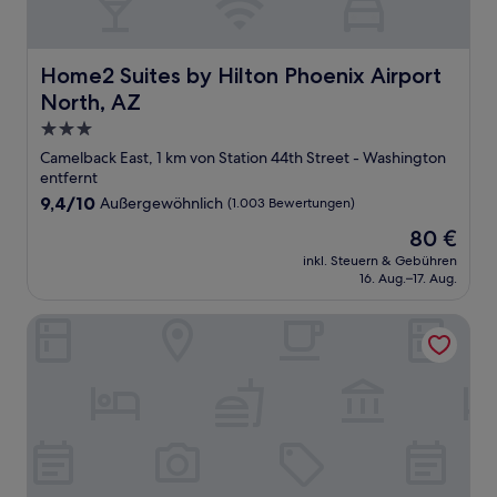
Home2 Suites by Hilton Phoenix Airport North, AZ
Home2 Suites by Hilton Phoenix Airport
North, AZ
3.0-
Sterne-
Camelback East, 1 km von Station 44th Street - Washington
Unterkunft
entfernt
9.4
9,4/10
Außergewöhnlich
(1.003 Bewertungen)
von
Der
80 €
10,
Preis
Außergewöhnlich,
inkl. Steuern & Gebühren
beträgt
16. Aug.–17. Aug.
(1.003
80 €
Bewertungen)
SpringHill Suites Phoenix Airport/Tempe