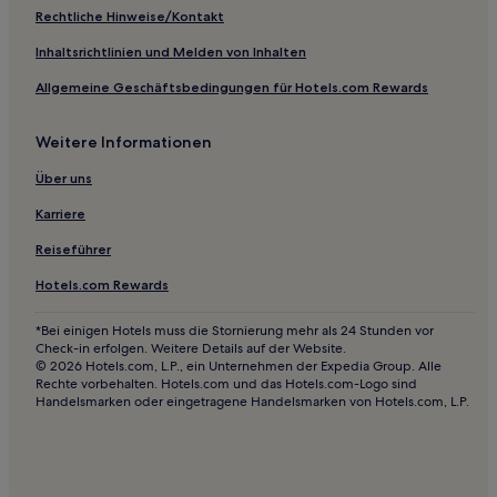
Familien in Tucson
Rechtliche Hinweise/Kontakt
Hotels mit inbegriffenem Frühstück in Wickenburg
Inhaltsrichtlinien und Melden von Inhalten
Golf in Zentral-Arizona
Allgemeine Geschäftsbedingungen für Hotels.com Rewards
Günstige in Zentral-Arizona
Weitere Informationen
Luxus in Zentral-Arizona
Hotels mit Fitnessbereich in Zentral-Arizona
Über uns
Luxus in Sedona
Karriere
Golf in Sedona
Reiseführer
Lgbtqia-Freundliche in Sedona
Hotels.com Rewards
Familien in Sedona
*Bei einigen Hotels muss die Stornierung mehr als 24 Stunden vor
Günstige in Sedona
Check-in erfolgen. Weitere Details auf der Website.
© 2026 Hotels.com, L.P., ein Unternehmen der Expedia Group. Alle
Hotels mit Wellnessbereich in Sedona
Rechte vorbehalten. Hotels.com und das Hotels.com-Logo sind
Handelsmarken oder eingetragene Handelsmarken von Hotels.com, L.P.
Hotels mit Pool in Sedona
Hotels mit inbegriffenem Frühstück in Sedona
Hotels mit Parkplatz in Sedona