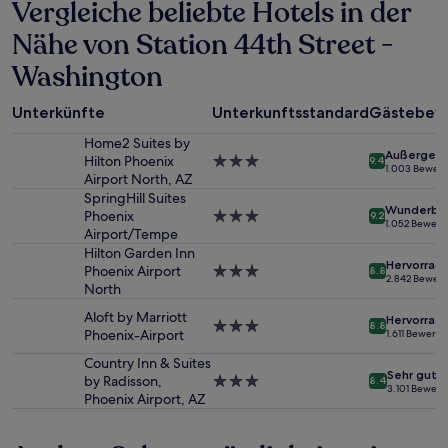
Vergleiche beliebte Hotels in der
den
letzten
Nähe von Station 44th Street -
24 Stunden
für
Washington
einen
Aufenthalt
mit
Unterkünfte
Unterkunftsstandard
Gästebew
1 Übernachtung
Home2 Suites by
von
Außergewö
Hilton Phoenix
3.0-
9.4
2 Erwachsenen
1.003 Bewer
Airport North, AZ
Sterne-
gefunden
Unterkunft
SpringHill Suites
wurde.
Wunderba
Phoenix
3.0-
9.2
Preise
1.052 Bewer
Airport/Tempe
Sterne-
und
Unterkunft
Hilton Garden Inn
Verfügbarkeiten
Hervorrag
Phoenix Airport
3.0-
können
8.8
2.842 Bewer
North
Sterne-
sich
Unterkunft
ändern.
Aloft by Marriott
Hervorrag
3.0-
Es
8.8
Phoenix-Airport
1.611 Bewert
Sterne-
können
Unterkunft
zusätzliche
Country Inn & Suites
Sehr gut
Bedingungen
by Radisson,
3.0-
8.4
3.101 Bewer
gelten.
Phoenix Airport, AZ
Sterne-
Unterkunft