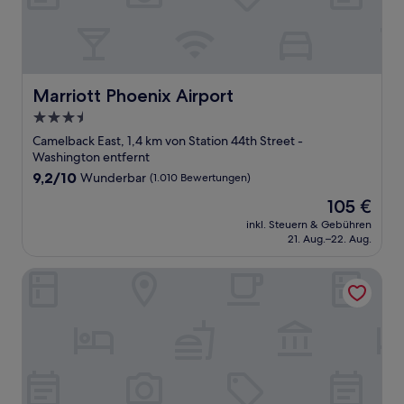
Marriott Phoenix Airport
Marriott Phoenix Airport
3.5-
Sterne-
Camelback East, 1,4 km von Station 44th Street -
Unterkunft
Washington entfernt
9.2
9,2/10
Wunderbar
(1.010 Bewertungen)
von
Der
105 €
10,
Preis
Wunderbar,
inkl. Steuern & Gebühren
beträgt
21. Aug.–22. Aug.
(1.010
105 €
Bewertungen)
Residence Inn by Marriott Phoenix Airport