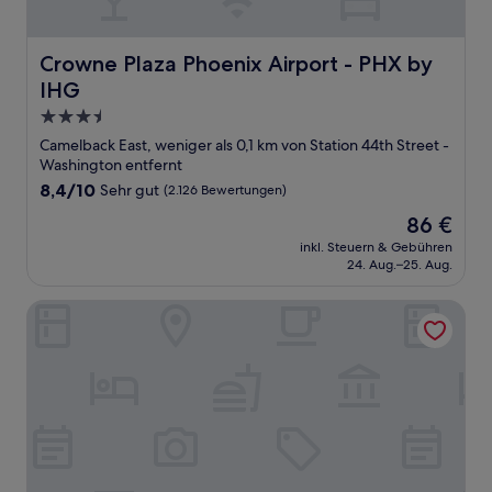
Crowne Plaza Phoenix Airport - PHX by IHG
Crowne Plaza Phoenix Airport - PHX by
IHG
3.5-
Sterne-
Camelback East, weniger als 0,1 km von Station 44th Street -
Unterkunft
Washington entfernt
8.4
8,4/10
Sehr gut
(2.126 Bewertungen)
von
Der
86 €
10,
Preis
Sehr
inkl. Steuern & Gebühren
beträgt
24. Aug.–25. Aug.
gut,
86 €
(2.126
Bewertungen)
SureStay By Best Western Phoenix Airport