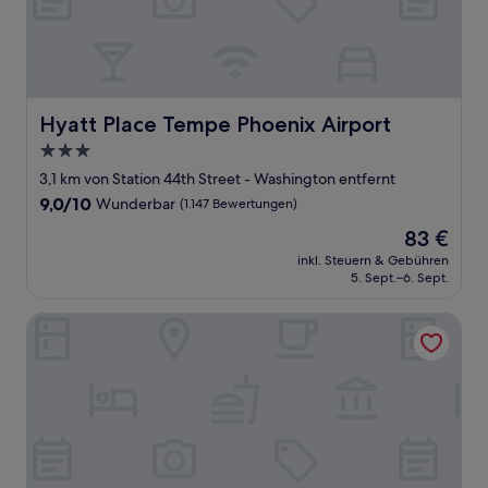
Hyatt Place Tempe Phoenix Airport
Hyatt Place Tempe Phoenix Airport
3.0-
Sterne-
3,1 km von Station 44th Street - Washington entfernt
Unterkunft
9.0
9,0/10
Wunderbar
(1.147 Bewertungen)
von
Der
83 €
10,
Preis
Wunderbar,
inkl. Steuern & Gebühren
beträgt
5. Sept.–6. Sept.
(1.147
83 €
Bewertungen)
Hampton Inn Phoenix-Airport North