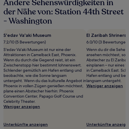
Andere Sehenswürdigkeiten in
der Nähe von: Station 44th Street
- Washington
S'edav Va'aki Museum
El Zaribah Shriners
7.2/10 (5 Bewertungen)
6.0/10 (3 Bewertungen)
S'edav Va'aki Museum ist nur eine der
Wenn du dir die Sehens
Attraktionen in Camelback East, Phoenix.
ansehen möchtest, sollt
Wenn du durch die Gegend reist, ist ein
Abstecher zu El Zaribah
Zwischenstopp hier bestimmt lohnenswert.
einplanen – nur eines 
Schlender gemütlich am Hafen entlang und
in Camelback East. Sch
beobachte, wie die Sonne langsam
Hafen entlang und beo
untergeht. Wenn du das kulturelle Angebot in
langsam untergeht.
Phoenix in vollen Zügen genießen möchtest,
Weniger anzeigen
plane einen Abstecher hierhin: Phoenix
Convention Center, Papago Golf Course und
Celebrity Theater.
Weniger anzeigen
Unterkünfte anzeigen
Unterkünfte anzeige