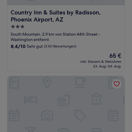
Country Inn & Suites by Radisson, Phoenix Airport, AZ
Country Inn & Suites by Radisson,
Phoenix Airport, AZ
3.0-
Sterne-
South Mountain, 2,9 km von Station 44th Street -
Unterkunft
Washington entfernt
8.4
8,4/10
Sehr gut
(3.101 Bewertungen)
von
Der
65 €
10,
Preis
Sehr
inkl. Steuern & Gebühren
beträgt
23. Aug.–24. Aug.
gut,
65 €
(3.101
Bewertungen)
Crowne Plaza Phoenix Airport - PHX by IHG