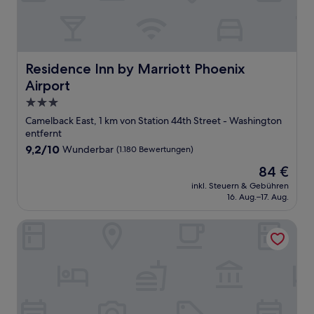
Residence Inn by Marriott Phoenix Airport
Residence Inn by Marriott Phoenix
Airport
3.0-
Sterne-
Camelback East, 1 km von Station 44th Street - Washington
Unterkunft
entfernt
9.2
9,2/10
Wunderbar
(1.180 Bewertungen)
von
Der
84 €
10,
Preis
Wunderbar,
inkl. Steuern & Gebühren
beträgt
16. Aug.–17. Aug.
(1.180
84 €
Bewertungen)
Hyatt Place Tempe Phoenix Airport