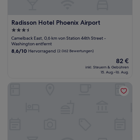
Radisson Hotel Phoenix Airport
Radisson Hotel Phoenix Airport
3.5-
Sterne-
Camelback East, 0,6 km von Station 44th Street -
Unterkunft
Washington entfernt
8.6
8,6/10
Hervorragend
(2.062 Bewertungen)
von
Der
82 €
10,
Preis
Hervorragend,
inkl. Steuern & Gebühren
beträgt
15. Aug.–16. Aug.
(2.062
82 €
Bewertungen)
Courtyard by Marriott Phoenix Airport