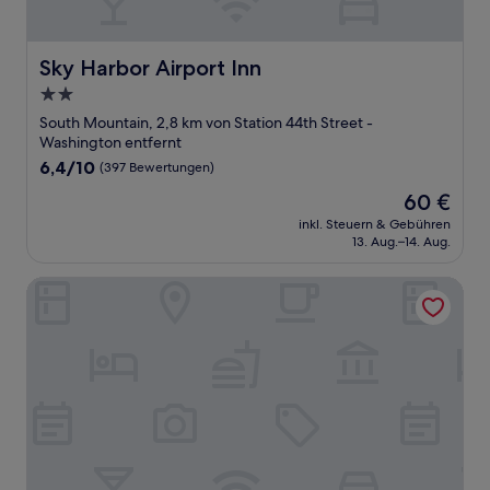
Sky Harbor Airport Inn
Sky Harbor Airport Inn
2.0-
Sterne-
South Mountain, 2,8 km von Station 44th Street -
Unterkunft
Washington entfernt
6.4
6,4/10
(397 Bewertungen)
von
Der
60 €
10,
Preis
(397
inkl. Steuern & Gebühren
beträgt
13. Aug.–14. Aug.
Bewertungen)
60 €
Extended Stay America Select Suites Phoenix Airport E Oa