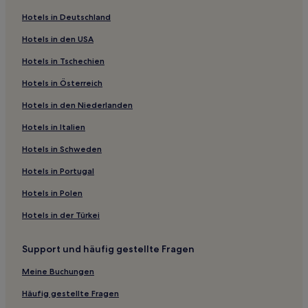
B&B in Sedona
Hotels in Deutschland
Hotel-Resorts in Phoenix
Hotels in den USA
Motels in Arizona
Hotels in Tschechien
Hotels mit Küchenzeile in Tucson Estates
Hotels in Österreich
Business in Maryvale Village
Hotels in den Niederlanden
Günstige in Casa Grande
Hotels mit inbegriffenem Frühstück in Casa Grande
Hotels in Italien
Hotels mit Pool in Casa Grande
Hotels in Schweden
Familien in Casas Adobes
Hotels in Portugal
Hotels mit Fitnessbereich in Chandler
Hotels in Polen
Hotels mit inbegriffenem Frühstück in Chandler
Hotels in der Türkei
Hotels mit inbegriffenem Frühstück in Prescott
Support und häufig gestellte Fragen
Günstige in Prescott
Familien in Scottsdale
Meine Buchungen
Haustierfreundliche in Scottsdale
Häufig gestellte Fragen