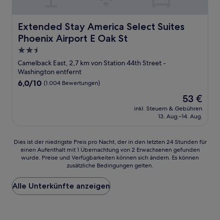
Extended Stay America Select Suites Phoenix Airport E O
Extended Stay America Select Suites
Phoenix Airport E Oak St
2.5-
Sterne-
Camelback East, 2,7 km von Station 44th Street -
Unterkunft
Washington entfernt
6.0
6,0/10
(1.004 Bewertungen)
von
Der
53 €
10,
Preis
(1.004
inkl. Steuern & Gebühren
beträgt
13. Aug.–14. Aug.
Bewertungen)
53 €
Dies
Dies ist der niedrigste Preis pro Nacht, der in den letzten 24 Stunden für
einen Aufenthalt mit 1 Übernachtung von 2 Erwachsenen gefunden
ist
wurde. Preise und Verfügbarkeiten können sich ändern. Es können
der
zusätzliche Bedingungen gelten.
niedrigste
Preis
Alle Unterkünfte anzeigen
pro
Nacht,
der
in