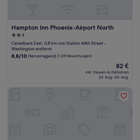
Hampton Inn Phoenix-Airport North
Hampton Inn Phoenix-Airport North
2.5-
Sterne-
Camelback East, 0,8 km von Station 44th Street -
Unterkunft
Washington entfernt
8.8
8,8/10
Hervorragend
(1.019 Bewertungen)
von
Der
82 €
10,
Preis
Hervorragend,
inkl. Steuern & Gebühren
beträgt
23. Aug.–24. Aug.
(1.019
82 €
Bewertungen)
Hilton Phoenix Airport