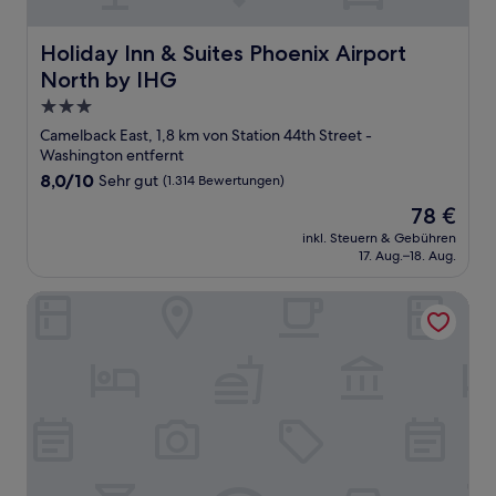
Holiday Inn & Suites Phoenix Airport North by IHG
Holiday Inn & Suites Phoenix Airport
North by IHG
3.0-
Sterne-
Camelback East, 1,8 km von Station 44th Street -
Unterkunft
Washington entfernt
8.0
8,0/10
Sehr gut
(1.314 Bewertungen)
von
Der
78 €
10,
Preis
Sehr
inkl. Steuern & Gebühren
beträgt
17. Aug.–18. Aug.
gut,
78 €
(1.314
Bewertungen)
La Quinta Inn by Wyndham Phoenix Sky Harbor Airport