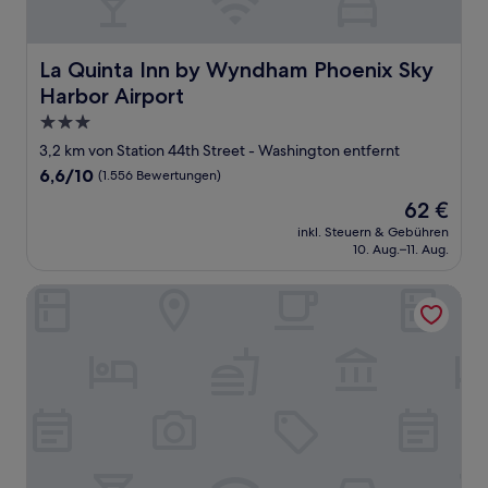
La Quinta Inn by Wyndham Phoenix Sky Harbor Airport
La Quinta Inn by Wyndham Phoenix Sky
Harbor Airport
3.0-
Sterne-
3,2 km von Station 44th Street - Washington entfernt
Unterkunft
6.6
6,6/10
(1.556 Bewertungen)
von
Der
62 €
10,
Preis
(1.556
inkl. Steuern & Gebühren
beträgt
10. Aug.–11. Aug.
Bewertungen)
62 €
Sky Harbor Airport Inn