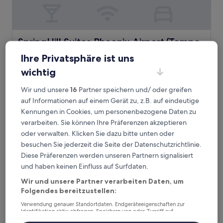
SpringHill Suites Phoenix Airport/Tempe
SpringHill Suites Phoenix Airport/Tempe
3.0-
Ihre Privatsphäre ist uns
Sterne-
3 km von Station 44th Street - Washington entfernt
wichtig
Unterkunft
9.2
9,2/10
Wunderbar
(1.052 Bewertungen)
von
Wir und unsere
16
Partner speichern und/ oder greifen
Der
66 €
10,
auf Informationen auf einem Gerät zu, z.B. auf eindeutige
Preis
Wunderbar,
inkl. Steuern & Gebühren
beträgt
Kennungen in Cookies, um personenbezogene Daten zu
21. Aug.–22. Aug.
(1.052
66 €
Bewertungen)
verarbeiten. Sie können Ihre Präferenzen akzeptieren
Hilton Garden Inn Phoenix Airport North
oder verwalten. Klicken Sie dazu bitte unten oder
besuchen Sie jederzeit die Seite der Datenschutzrichtlinie.
Diese Präferenzen werden unseren Partnern signalisiert
und haben keinen Einfluss auf Surfdaten.
Wir und unsere Partner verarbeiten Daten, um
Folgendes bereitzustellen:
Verwendung genauer Standortdaten. Endgeräteeigenschaften zur
Identifikation aktiv abfragen. Speichern von oder Zugriff auf
Informationen auf einem Endgerät. Personalisierte Werbung und