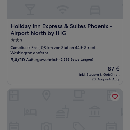
Holiday Inn Express & Suites Phoenix - Airport North by
Holiday Inn Express & Suites Phoenix -
Airport North by IHG
2.5-
Sterne-
Camelback East, 0,9 km von Station 44th Street -
Unterkunft
Washington entfernt
9.4
9,4/10
Außergewöhnlich
(2.398 Bewertungen)
von
Der
87 €
10,
Preis
Außergewöhnlich,
inkl. Steuern & Gebühren
beträgt
23. Aug.–24. Aug.
(2.398
87 €
Bewertungen)
Marriott Phoenix Airport