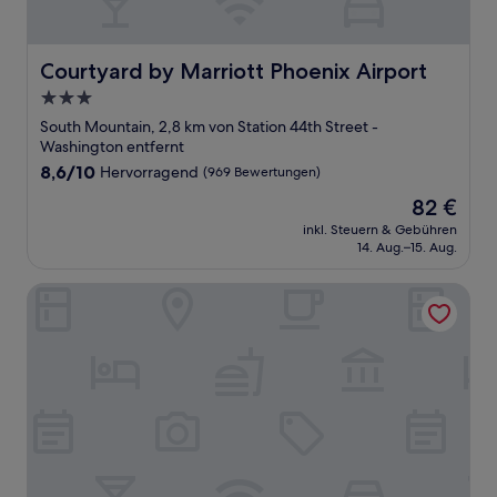
Courtyard by Marriott Phoenix Airport
Courtyard by Marriott Phoenix Airport
3.0-
Sterne-
South Mountain, 2,8 km von Station 44th Street -
Unterkunft
Washington entfernt
8.6
8,6/10
Hervorragend
(969 Bewertungen)
von
Der
82 €
10,
Preis
Hervorragend,
inkl. Steuern & Gebühren
beträgt
14. Aug.–15. Aug.
(969
82 €
Bewertungen)
DoubleTree Suites by Hilton Phoenix