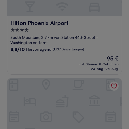
Hilton Phoenix Airport
Hilton Phoenix Airport
4.0-
Sterne-
South Mountain, 2,7 km von Station 44th Street -
Unterkunft
Washington entfernt
8.8
8,8/10
Hervorragend
(1.107 Bewertungen)
von
Der
95 €
10,
Preis
Hervorragend,
inkl. Steuern & Gebühren
beträgt
23. Aug.–24. Aug.
(1.107
95 €
Bewertungen)
Radisson Hotel Phoenix Airport