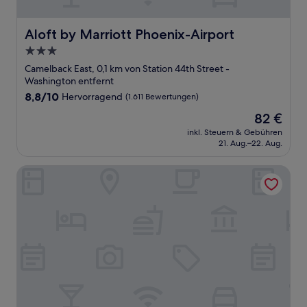
Aloft by Marriott Phoenix-Airport
Aloft by Marriott Phoenix-Airport
3.0-
Sterne-
Camelback East, 0,1 km von Station 44th Street -
Unterkunft
Washington entfernt
8.8
8,8/10
Hervorragend
(1.611 Bewertungen)
von
Der
82 €
10,
Preis
Hervorragend,
inkl. Steuern & Gebühren
beträgt
21. Aug.–22. Aug.
(1.611
82 €
Bewertungen)
Country Inn & Suites by Radisson, Phoenix Airport, AZ