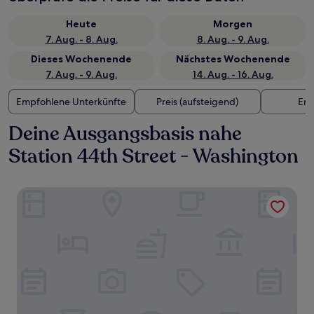
Heute
Morgen
7. Aug. - 8. Aug.
8. Aug. - 9. Aug.
Dieses Wochenende
Nächstes Wochenende
7. Aug. - 9. Aug.
14. Aug. - 16. Aug.
Empfohlene Unterkünfte
Preis (aufsteigend)
Ent
Deine Ausgangsbasis nahe
Station 44th Street - Washington
Home2 Suites by Hilton Phoenix Airport North, AZ