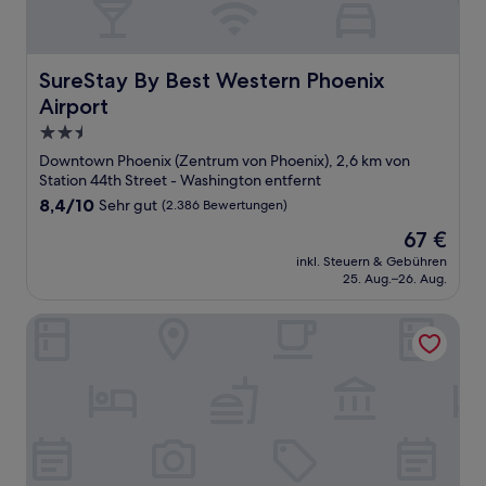
SureStay By Best Western Phoenix Airport
SureStay By Best Western Phoenix
Airport
2.5-
Sterne-
Downtown Phoenix (Zentrum von Phoenix), 2,6 km von
Unterkunft
Station 44th Street - Washington entfernt
8.4
8,4/10
Sehr gut
(2.386 Bewertungen)
von
Der
67 €
10,
Preis
Sehr
inkl. Steuern & Gebühren
beträgt
25. Aug.–26. Aug.
gut,
67 €
(2.386
Bewertungen)
Holiday Inn Express & Suites Phoenix - Airport North by I