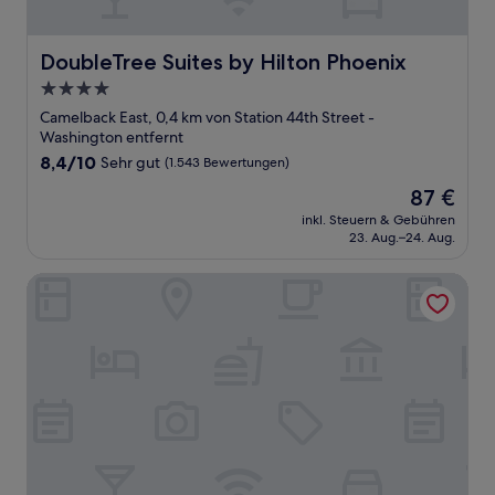
DoubleTree Suites by Hilton Phoenix
DoubleTree Suites by Hilton Phoenix
4.0-
Sterne-
Camelback East, 0,4 km von Station 44th Street -
Unterkunft
Washington entfernt
8.4
8,4/10
Sehr gut
(1.543 Bewertungen)
von
Der
87 €
10,
Preis
Sehr
inkl. Steuern & Gebühren
beträgt
23. Aug.–24. Aug.
gut,
87 €
(1.543
Bewertungen)
Holiday Inn & Suites Phoenix Airport North by IHG