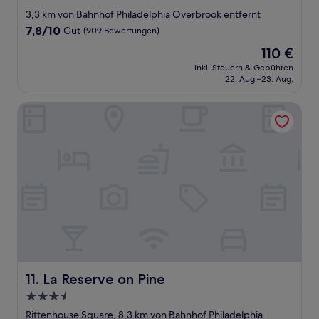
Sterne-
3,3 km von Bahnhof Philadelphia Overbrook entfernt
Unterkunft
7.8
7,8/10
Gut
(909 Bewertungen)
von
Der
110 €
10,
Preis
Gut,
inkl. Steuern & Gebühren
beträgt
22. Aug.–23. Aug.
(909
110 €
Bewertungen)
La Reserve on Pine
La Reserve on Pine
11. La Reserve on Pine
3.5-
Sterne-
Rittenhouse Square, 8,3 km von Bahnhof Philadelphia