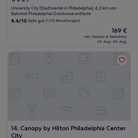
3.5-
Sterne-
University City (Stadtviertel in Philadelphia), 6,2 km von
Unterkunft
Bahnhof Philadelphia Overbrook entfernt
8.4
8,4/10
Sehr gut
(1.012 Bewertungen)
von
Der
169 €
10,
Preis
Sehr
inkl. Steuern & Gebühren
beträgt
24. Aug.–25. Aug.
gut,
169 €
(1.012
Bewertungen)
Canopy by Hilton Philadelphia Center City
Canopy by Hilton Philadelphia Center City
14. Canopy by Hilton Philadelphia Center
City