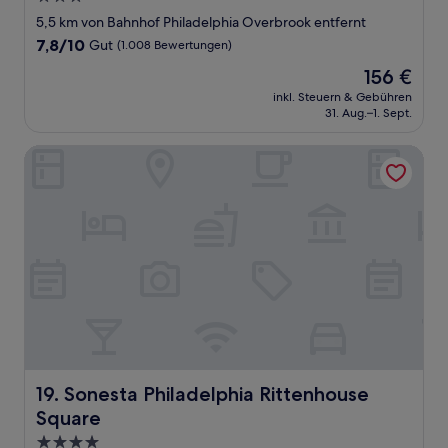
Sterne-
5,5 km von Bahnhof Philadelphia Overbrook entfernt
Unterkunft
7.8
7,8/10
Gut
(1.008 Bewertungen)
von
Der
156 €
10,
Preis
Gut,
inkl. Steuern & Gebühren
beträgt
31. Aug.–1. Sept.
(1.008
156 €
Bewertungen)
Sonesta Philadelphia Rittenhouse Square
Sonesta Philadelphia Rittenhouse Square
19. Sonesta Philadelphia Rittenhouse
Square
4.0-