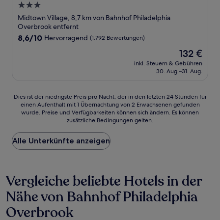
3.0-
Sterne-
Midtown Village, 8,7 km von Bahnhof Philadelphia
Unterkunft
Overbrook entfernt
8.6
8,6/10
Hervorragend
(1.792 Bewertungen)
von
Der
132 €
10,
Preis
Hervorragend,
inkl. Steuern & Gebühren
beträgt
30. Aug.–31. Aug.
(1.792
132 €
Bewertungen)
Dies
Dies ist der niedrigste Preis pro Nacht, der in den letzten 24 Stunden für
einen Aufenthalt mit 1 Übernachtung von 2 Erwachsenen gefunden
ist
wurde. Preise und Verfügbarkeiten können sich ändern. Es können
der
zusätzliche Bedingungen gelten.
niedrigste
Preis
Alle Unterkünfte anzeigen
pro
Nacht,
der
in
Vergleiche beliebte Hotels in der
den
letzten
Nähe von Bahnhof Philadelphia
24 Stunden
für
Overbrook
einen