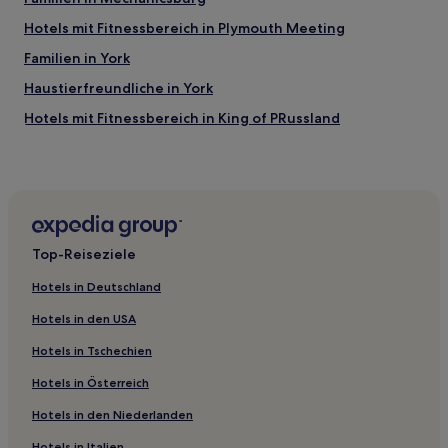
Hotels mit Fitnessbereich in Plymouth Meeting
Familien in York
Haustierfreundliche in York
Hotels mit Fitnessbereich in King of PRussland
Business in Wilkes-Barre
Familien in Pottstown
Hotels mit inbegriffenem Frühstück in Allentown
Günstige in Allentown
Top-Reiseziele
Hotels mit Fitnessbereich in Allentown
Hotels in Deutschland
Familien in Great Valley
Hotels in den USA
Hotels mit Pool in Hershey
Hotels in Tschechien
Familien in Hershey
Hotels in Österreich
Hotels mit Pool in Manheim
Hotels in den Niederlanden
Günstige in Manheim
Hotels in Italien