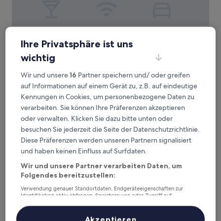
Ututu Stay West
2. Ututu Stay West
Ihre Privatsphäre ist uns
2.0-
wichtig
Sterne-
West-Philadelphia, 2,9 km von Bahnhof Philadelphia
Unterkunft
Overbrook entfernt
Wir und unsere
16
Partner speichern und/ oder greifen
8.2
8,2/10
Sehr gut
(42 Bewertungen)
auf Informationen auf einem Gerät zu, z.B. auf eindeutige
von
Der
179 €
Kennungen in Cookies, um personenbezogene Daten zu
10,
Preis
verarbeiten. Sie können Ihre Präferenzen akzeptieren
Sehr
inkl. Steuern & Gebühren
beträgt
8. Aug.–9. Aug.
gut,
oder verwalten. Klicken Sie dazu bitte unten oder
179 €
(42
besuchen Sie jederzeit die Seite der Datenschutzrichtlinie.
Bewertungen)
Philly Inn & Suites
Diese Präferenzen werden unseren Partnern signalisiert
und haben keinen Einfluss auf Surfdaten.
Wir und unsere Partner verarbeiten Daten, um
Folgendes bereitzustellen:
Verwendung genauer Standortdaten. Endgeräteeigenschaften zur
Identifikation aktiv abfragen. Speichern von oder Zugriff auf
Informationen auf einem Endgerät. Personalisierte Werbung und
Inhalte, Messung von Werbeleistung und der Performance von Inhalten,
Zielgruppenforschung sowie Entwicklung und Verbesserung von
Akzeptieren