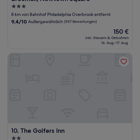
3.0-
Sterne-
8 km von Bahnhof Philadelphia Overbrook entfernt
Unterkunft
9.4
9,4/10
Außergewöhnlich
(937 Bewertungen)
von
Der
150 €
10,
Preis
Außergewöhnlich,
inkl. Steuern & Gebühren
beträgt
16. Aug.–17. Aug.
(937
150 €
Bewertungen)
The Golfers Inn
The Golfers Inn
10. The Golfers Inn
2.0-