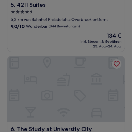
4211 Suites
5. 4211 Suites
4.5-
Sterne-
5,3 km von Bahnhof Philadelphia Overbrook entfernt
Unterkunft
9.0
9,0/10
Wunderbar
(844 Bewertungen)
von
Der
134 €
10,
Preis
Wunderbar,
inkl. Steuern & Gebühren
beträgt
23. Aug.–24. Aug.
(844
134 €
Bewertungen)
The Study at University City
The Study at University City
6. The Study at University City