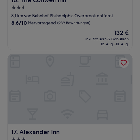
16. The Conwell Inn
2.5-
Sterne-
8,1 km von Bahnhof Philadelphia Overbrook entfernt
Unterkunft
8.6
8,6/10
Hervorragend
(939 Bewertungen)
von
Der
132 €
10,
Preis
Hervorragend,
inkl. Steuern & Gebühren
beträgt
12. Aug.–13. Aug.
(939
132 €
Bewertungen)
Alexander Inn
Alexander Inn
17. Alexander Inn
3.0-