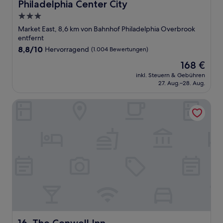
Philadelphia Center City
3.0-
Sterne-
Market East, 8,6 km von Bahnhof Philadelphia Overbrook
Unterkunft
entfernt
8.8
8,8/10
Hervorragend
(1.004 Bewertungen)
von
Der
168 €
10,
Preis
Hervorragend,
inkl. Steuern & Gebühren
beträgt
27. Aug.–28. Aug.
(1.004
168 €
Bewertungen)
The Conwell Inn
The Conwell Inn