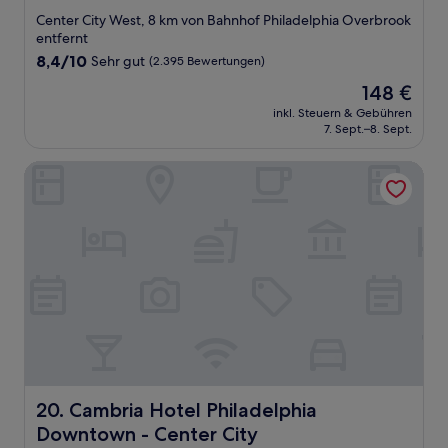
Sterne-
Center City West, 8 km von Bahnhof Philadelphia Overbrook
Unterkunft
entfernt
8.4
8,4/10
Sehr gut
(2.395 Bewertungen)
von
Der
148 €
10,
Preis
Sehr
inkl. Steuern & Gebühren
beträgt
7. Sept.–8. Sept.
gut,
148 €
(2.395
Bewertungen)
Cambria Hotel Philadelphia Downtown - Center City
Cambria Hotel Philadelphia Downtown - Center City
20. Cambria Hotel Philadelphia
Downtown - Center City