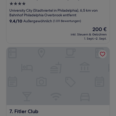
4.0-
Sterne-
University City (Stadtviertel in Philadelphia), 6,5 km von
Unterkunft
Bahnhof Philadelphia Overbrook entfernt
9.4
9,4/10
Außergewöhnlich
(1.011 Bewertungen)
von
Der
200 €
10,
Preis
Außergewöhnlich,
inkl. Steuern & Gebühren
beträgt
1. Sept.–2. Sept.
(1.011
200 €
Bewertungen)
Fitler Club
Fitler Club
7. Fitler Club