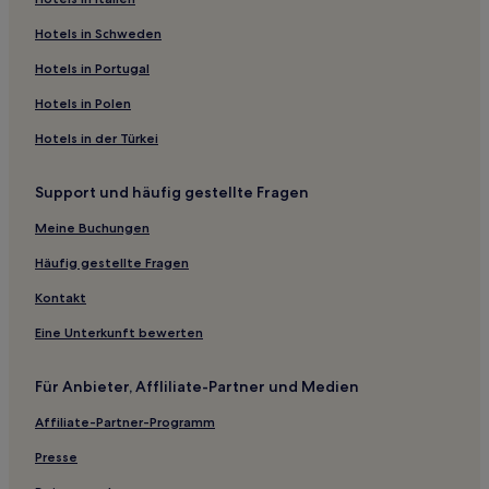
Business in Scranton
Hotels mit Pool in Scranton
Hotels in Schweden
Hotels mit Fitnessbereich in State College
Hotels in Portugal
Hotels mit Parkplatz in State College
Hotels in Polen
Haustierfreundliche in Williamsport
Hotels in der Türkei
Günstige in Williamsport
Support und häufig gestellte Fragen
Günstige nahe Benjamin Franklin Parkway
Haustierfreundliche in Altoona
Meine Buchungen
Hotels mit inbegriffenem Frühstück in Altoona
Häufig gestellte Fragen
Günstige in Exton
Kontakt
Lgbtqia-Freundliche in Philadelphia
Eine Unterkunft bewerten
Haustierfreundliche in Philadelphia
Für Anbieter, Affliliate-Partner und Medien
Familien in Philadelphia
Affiliate-Partner-Programm
Hotels mit inbegriffenem Frühstück in Philadelphia
Hotels mit inbegriffenem Frühstück in Gettysburg
Presse