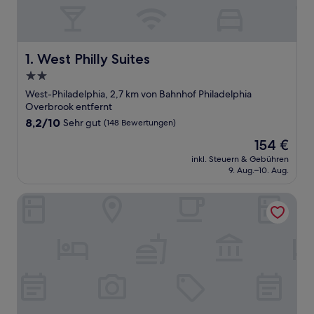
West Philly Suites
1. West Philly Suites
2.0-
Sterne-
West-Philadelphia, 2,7 km von Bahnhof Philadelphia
Unterkunft
Overbrook entfernt
8.2
8,2/10
Sehr gut
(148 Bewertungen)
von
Der
154 €
10,
Preis
Sehr
inkl. Steuern & Gebühren
beträgt
9. Aug.–10. Aug.
gut,
154 €
(148
Bewertungen)
Ututu Stay West