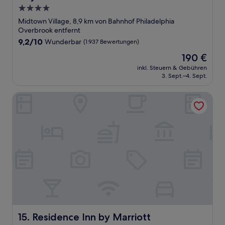
4.0-
Sterne-
Midtown Village, 8,9 km von Bahnhof Philadelphia
Unterkunft
Overbrook entfernt
9.2
9,2/10
Wunderbar
(1.937 Bewertungen)
von
Der
190 €
10,
Preis
Wunderbar,
inkl. Steuern & Gebühren
beträgt
3. Sept.–4. Sept.
(1.937
190 €
Bewertungen)
Residence Inn by Marriott Philadelphia Center City
Residence Inn by Marriott Philadelphia Center City
15. Residence Inn by Marriott