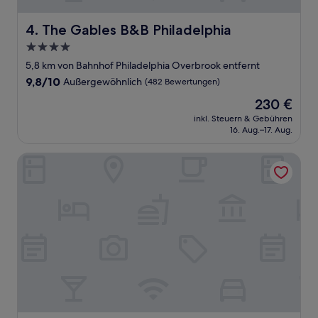
The Gables B&B Philadelphia
4. The Gables B&B Philadelphia
4.0-
Sterne-
5,8 km von Bahnhof Philadelphia Overbrook entfernt
Unterkunft
9.8
9,8/10
Außergewöhnlich
(482 Bewertungen)
von
Der
230 €
10,
Preis
Außergewöhnlich,
inkl. Steuern & Gebühren
beträgt
16. Aug.–17. Aug.
(482
230 €
Bewertungen)
4211 Suites