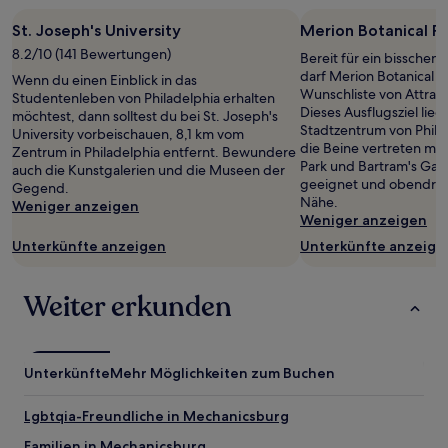
St. Joseph's University
Merion Botanical P
8.2/10 (141 Bewertungen)
Bereit für ein bissche
darf Merion Botanical P
Wenn du einen Einblick in das
Wunschliste von Attrakt
Studentenleben von Philadelphia erhalten
Dieses Ausflugsziel lie
möchtest, dann solltest du bei St. Joseph's
Stadtzentrum von Phila
University vorbeischauen, 8,1 km vom
die Beine vertreten mö
Zentrum in Philadelphia entfernt. Bewundere
Park und Bartram's Gar
auch die Kunstgalerien und die Museen der
geeignet und obendrein
Gegend.
Nähe.
Weniger anzeigen
Weniger anzeigen
Unterkünfte anzeigen
Unterkünfte anzeige
Weiter erkunden
Unterkünfte
Mehr Möglichkeiten zum Buchen
Lgbtqia-Freundliche in Mechanicsburg
Familien in Mechanicsburg