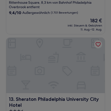
Sterne-
Rittenhouse Square, 8,3 km von Bahnhof Philadelphia
Unterkunft
Overbrook entfernt
9.4
9,4/10
Außergewöhnlich
(1.701 Bewertungen)
von
Der
182 €
10,
Preis
Außergewöhnlich,
inkl. Steuern & Gebühren
beträgt
11. Aug.–12. Aug.
(1.701
182 €
Bewertungen)
Sheraton Philadelphia University City Hotel
Sheraton Philadelphia University City Hotel
13. Sheraton Philadelphia University City
Hotel