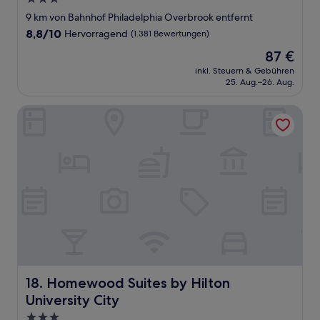
Sterne-
9 km von Bahnhof Philadelphia Overbrook entfernt
Unterkunft
8.8
8,8/10
Hervorragend
(1.381 Bewertungen)
von
Der
87 €
10,
Preis
Hervorragend,
inkl. Steuern & Gebühren
beträgt
25. Aug.–26. Aug.
(1.381
87 €
Bewertungen)
Homewood Suites by Hilton University City
Homewood Suites by Hilton University City
18. Homewood Suites by Hilton
University City
3.0-