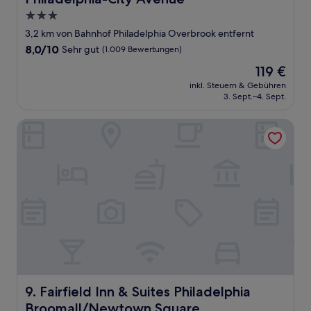
3.0-
Sterne-
3,2 km von Bahnhof Philadelphia Overbrook entfernt
Unterkunft
8.0
8,0/10
Sehr gut
(1.009 Bewertungen)
von
Der
119 €
10,
Preis
Sehr
inkl. Steuern & Gebühren
beträgt
3. Sept.–4. Sept.
gut,
119 €
(1.009
Bewertungen)
Fairfield Inn & Suites Philadelphia Broomall/Newtown Squ
Fairfield Inn & Suites Philadelphia Broomall/Newtown S
9. Fairfield Inn & Suites Philadelphia
Broomall/Newtown Square