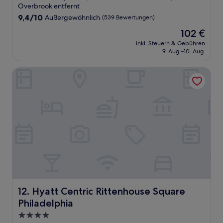
Unterkunft
Overbrook entfernt
9.4
9,4/10
Außergewöhnlich
(539 Bewertungen)
von
Der
102 €
10,
Preis
Außergewöhnlich,
inkl. Steuern & Gebühren
beträgt
9. Aug.–10. Aug.
(539
102 €
Bewertungen)
Hyatt Centric Rittenhouse Square Philadelphia
Hyatt Centric Rittenhouse Square Philadelphia
12. Hyatt Centric Rittenhouse Square
Philadelphia
4.0-