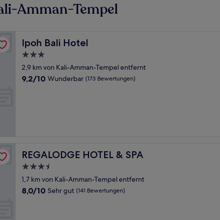
Kali-Amman-Tempel
Ipoh Bali Hotel
Ipoh Bali Hotel
3.0-
Sterne-
2,9 km von Kali-Amman-Tempel entfernt
Unterkunft
9.2
9,2/10
Wunderbar
(173 Bewertungen)
von
10,
Wunderbar,
(173
Bewertungen)
REGALODGE HOTEL & SPA
REGALODGE HOTEL & SPA
3.5-
Sterne-
1,7 km von Kali-Amman-Tempel entfernt
Unterkunft
8.0
8,0/10
Sehr gut
(141 Bewertungen)
von
10,
Sehr