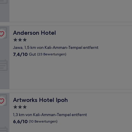
Gut,
(646
Bewertungen)
Anderson Hotel
Anderson Hotel
3.0-
Sterne-
Jawa, 1,5 km von Kali-Amman-Tempel entfernt
Unterkunft
7.4
7,4/10
Gut
(23 Bewertungen)
von
10,
Gut,
(23
Bewertungen)
Artworks Hotel Ipoh
Artworks Hotel Ipoh
3.0-
Sterne-
1,3 km von Kali-Amman-Tempel entfernt
Unterkunft
6.6
6,6/10
(10 Bewertungen)
von
10,