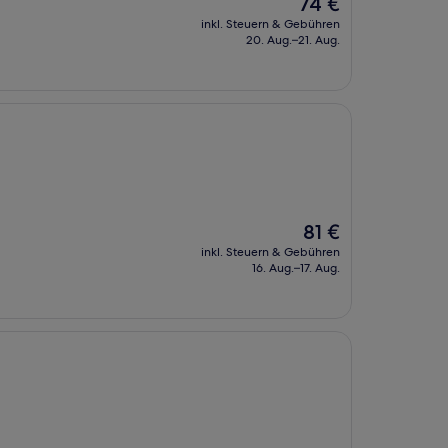
Der
74 €
Preis
inkl. Steuern & Gebühren
beträgt
20. Aug.–21. Aug.
74 €
Der
81 €
Preis
inkl. Steuern & Gebühren
beträgt
16. Aug.–17. Aug.
81 €