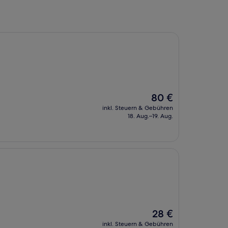
Der
80 €
Preis
inkl. Steuern & Gebühren
beträgt
18. Aug.–19. Aug.
80 €
Der
28 €
Preis
inkl. Steuern & Gebühren