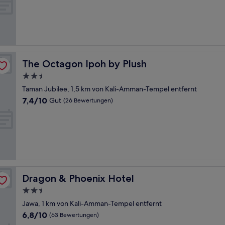
10,
Außergewöhnlich,
(437
Bewertungen)
The Octagon Ipoh by Plush
The Octagon Ipoh by Plush
2.5-
Sterne-
Taman Jubilee, 1,5 km von Kali-Amman-Tempel entfernt
Unterkunft
7.4
7,4/10
Gut
(26 Bewertungen)
von
10,
Gut,
(26
Bewertungen)
Dragon & Phoenix Hotel
Dragon & Phoenix Hotel
2.5-
Sterne-
Jawa, 1 km von Kali-Amman-Tempel entfernt
Unterkunft
6.8
6,8/10
(63 Bewertungen)
von