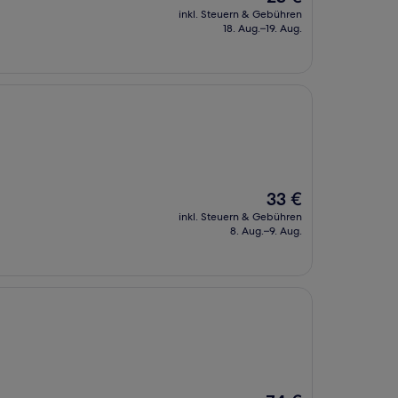
Preis
inkl. Steuern & Gebühren
beträgt
18. Aug.–19. Aug.
23 €
Der
33 €
Preis
inkl. Steuern & Gebühren
beträgt
8. Aug.–9. Aug.
33 €