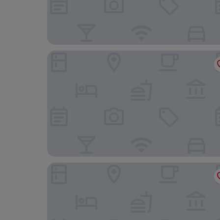
The Octagon Ipoh by Plush
Dragon & Phoenix Hotel