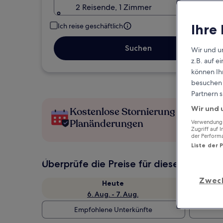
2 Reisende, 1 Zimmer
Ihre
Ich reise geschäftlich
Suchen
Wir und u
z.B. auf 
können Ihr
besuchen S
Partnern s
Wir und 
Kostenlose Stornierung bei
Planänderungen
Verwendung g
Zugriff auf 
der Perform
Liste der 
Überprüfe die Preise für diese Daten
Zwec
Heute
6. Aug. - 7. Aug.
Empfohlene Unterkünfte