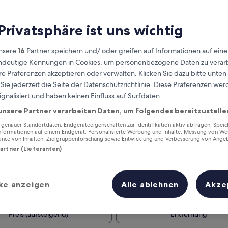
 Privatsphäre ist uns wichtig
nsere
16
Partner speichern und/ oder greifen auf Informationen auf ein
eindeutige Kennungen in Cookies, um personenbezogene Daten zu verarb
e Präferenzen akzeptieren oder verwalten. Klicken Sie dazu bitte unten
ie jederzeit die Seite der Datenschutzrichtlinie. Diese Präferenzen we
ignalisiert und haben keinen Einfluss auf Surfdaten.
unsere Partner verarbeiten Daten, um Folgendes bereitzustelle
Verdiene Prämien für jede
wahrgenommene Übernachtung
enauer Standortdaten. Endgeräteeigenschaften zur Identifikation aktiv abfragen. Spei
Informationen auf einem Endgerät. Personalisierte Werbung und Inhalte, Messung von We
ance von Inhalten, Zielgruppenforschung sowie Entwicklung und Verbesserung von Ange
Partner (Lieferanten)
ke anzeigen
Alle ablehnen
Akze
Morgen
Dieses Wochenende
7. Aug. - 8. Aug.
7. Aug. - 9. Aug.
Preis (aufsteigend)
Entfernung