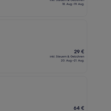
inkl. Steuern & Gebühren
beträgt
18. Aug.–19. Aug.
46 €
Der
29 €
Preis
inkl. Steuern & Gebühren
beträgt
20. Aug.–21. Aug.
29 €
Der
64 €