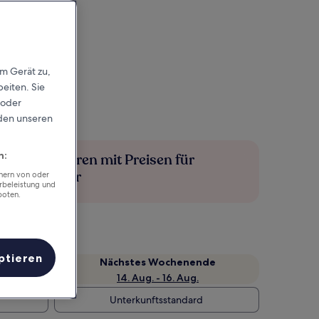
em Gerät zu,
eiten. Sie
 oder
rden unseren
n:
Mehr sparen mit Preisen für
Mitglieder
chern von oder
rbeleistung und
boten.
ptieren
Nächstes Wochenende
14. Aug. - 16. Aug.
Unterkunftsstandard