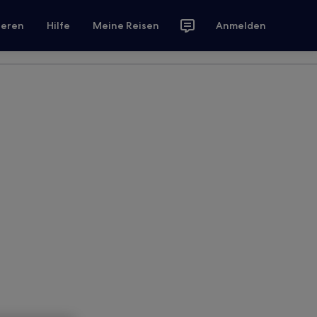
ieren
Hilfe
Meine Reisen
Anmelden