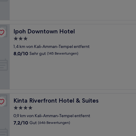
Sehr
gut,
(910
Bewertungen)
Ipoh Downtown Hotel
Ipoh Downtown Hotel
3.0-
Sterne-
1,4 km von Kali-Amman-Tempel entfernt
Unterkunft
8.0
8,0/10
Sehr gut
(145 Bewertungen)
von
10,
Sehr
gut,
(145
Bewertungen)
Kinta Riverfront Hotel & Suites
Kinta Riverfront Hotel & Suites
4.0-
Sterne-
0,9 km von Kali-Amman-Tempel entfernt
Unterkunft
7.2
7,2/10
Gut
(646 Bewertungen)
von
10,