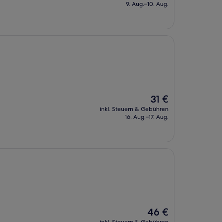
beträgt
9. Aug.–10. Aug.
28 €
Der
31 €
Preis
inkl. Steuern & Gebühren
beträgt
16. Aug.–17. Aug.
31 €
Der
46 €
Preis