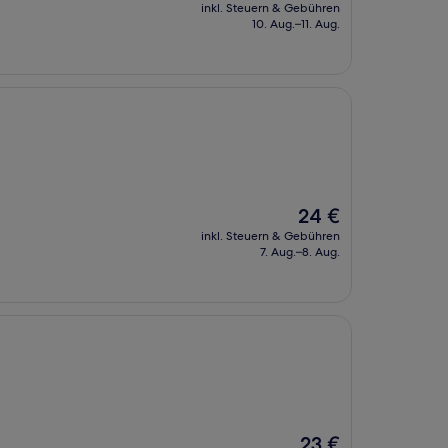
Preis
inkl. Steuern & Gebühren
beträgt
10. Aug.–11. Aug.
64 €
Der
24 €
Preis
inkl. Steuern & Gebühren
beträgt
7. Aug.–8. Aug.
24 €
Der
23 €