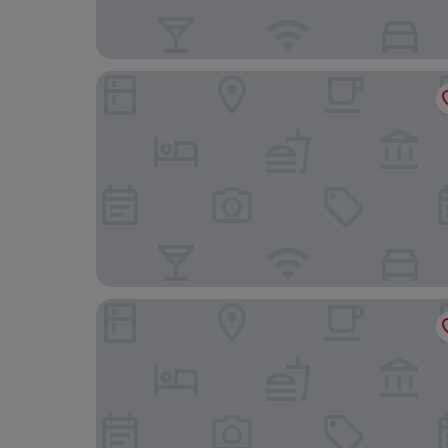
Cititel Express Ipoh
Hotel Excelsior