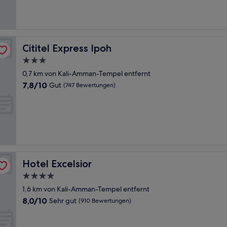
gut,
(141
Bewertungen)
Cititel Express Ipoh
Cititel Express Ipoh
3.0-
Sterne-
0,7 km von Kali-Amman-Tempel entfernt
Unterkunft
7.8
7,8/10
Gut
(747 Bewertungen)
von
10,
Gut,
(747
Bewertungen)
Hotel Excelsior
Hotel Excelsior
4.0-
Sterne-
1,6 km von Kali-Amman-Tempel entfernt
Unterkunft
8.0
8,0/10
Sehr gut
(910 Bewertungen)
von
10,