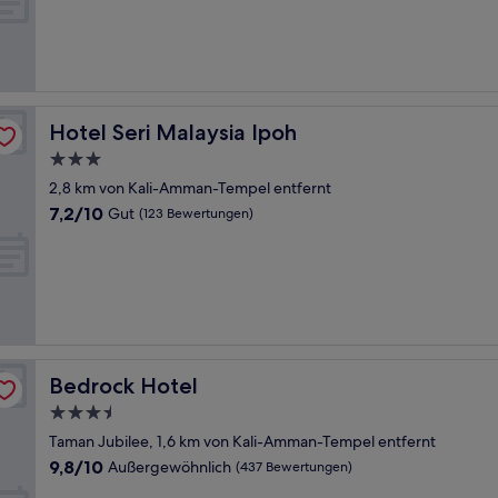
(10
Bewertungen)
Hotel Seri Malaysia Ipoh
Hotel Seri Malaysia Ipoh
3.0-
Sterne-
2,8 km von Kali-Amman-Tempel entfernt
Unterkunft
7.2
7,2/10
Gut
(123 Bewertungen)
von
10,
Gut,
(123
Bewertungen)
Bedrock Hotel
Bedrock Hotel
3.5-
Sterne-
Taman Jubilee, 1,6 km von Kali-Amman-Tempel entfernt
Unterkunft
9.8
9,8/10
Außergewöhnlich
(437 Bewertungen)
von