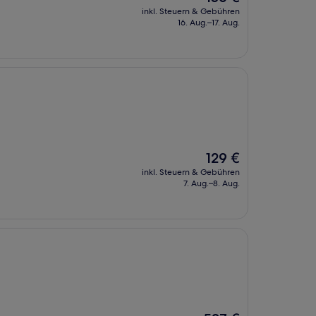
Preis
inkl. Steuern & Gebühren
beträgt
16. Aug.–17. Aug.
156 €
Der
129 €
Preis
inkl. Steuern & Gebühren
beträgt
7. Aug.–8. Aug.
129 €