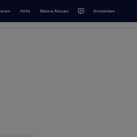
ieren
Hilfe
Meine Reisen
Anmelden