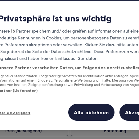
 Privatsphäre ist uns wichtig
nsere
16
Partner speichern und/ oder greifen auf Informationen auf ein
eindeutige Kennungen in Cookies, um personenbezogene Daten zu verarb
e Präferenzen akzeptieren oder verwalten. Klicken Sie dazu bitte unten
ie jederzeit die Seite der Datenschutzrichtlinie. Diese Präferenzen we
ignalisiert und haben keinen Einfluss auf Surfdaten.
unsere Partner verarbeiten Daten, um Folgendes bereitzustelle
Verdiene Prämien für jede
wahrgenommene Übernachtung
enauer Standortdaten. Endgeräteeigenschaften zur Identifikation aktiv abfragen. Spei
Informationen auf einem Endgerät. Personalisierte Werbung und Inhalte, Messung von We
ance von Inhalten, Zielgruppenforschung sowie Entwicklung und Verbesserung von Ange
Partner (Lieferanten)
ke anzeigen
Alle ablehnen
Akze
Morgen
Dieses Wochenende
7. Aug. - 8. Aug.
7. Aug. - 9. Aug.
Preis (aufsteigend)
Entfernung