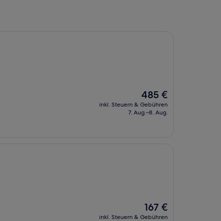
Der
485 €
Preis
inkl. Steuern & Gebühren
beträgt
7. Aug.–8. Aug.
485 €
Der
167 €
Preis
inkl. Steuern & Gebühren