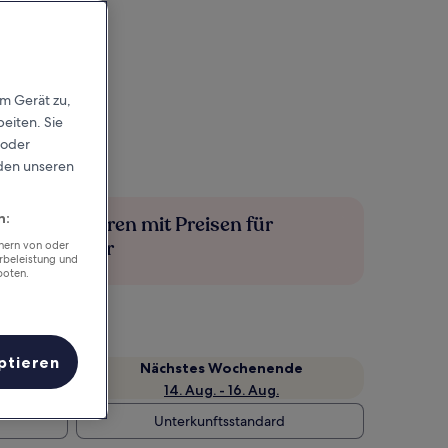
em Gerät zu,
eiten. Sie
 oder
rden unseren
n:
Mehr sparen mit Preisen für
Mitglieder
chern von oder
rbeleistung und
boten.
ptieren
Nächstes Wochenende
14. Aug. - 16. Aug.
Unterkunftsstandard