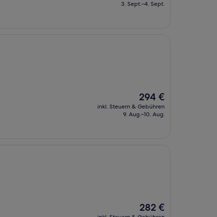
beträgt
3. Sept.–4. Sept.
167 €
Der
294 €
Preis
inkl. Steuern & Gebühren
beträgt
9. Aug.–10. Aug.
294 €
Der
282 €
Preis