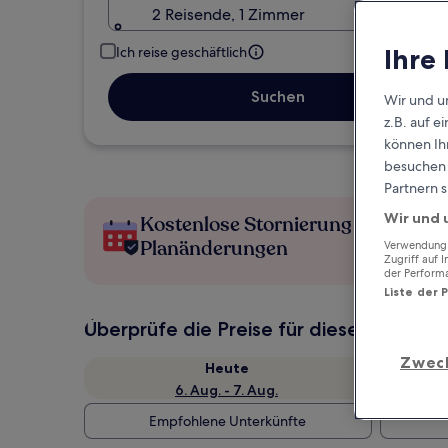
2 Reisende, 1 Zimmer
Ihre
Ich reise geschäftlich
Suchen
Wir und u
z.B. auf 
können Ihr
besuchen S
Partnern s
Wir und 
Kostenlose Stornierung bei
Planänderungen
Verwendung g
Zugriff auf 
der Perform
Liste der 
Überprüfe die Preise für diese Daten
Zwec
Heute
6. Aug. - 7. Aug.
Empfohlene Unterkünfte