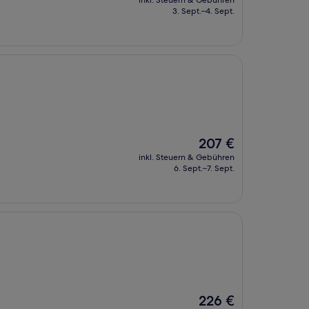
inkl. Steuern & Gebühren
beträgt
3. Sept.–4. Sept.
282 €
Der
207 €
Preis
inkl. Steuern & Gebühren
beträgt
6. Sept.–7. Sept.
207 €
Der
226 €