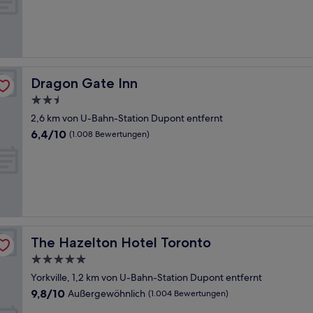
Gut,
(339
Bewertungen)
Dragon Gate Inn
Dragon Gate Inn
2.5-
Sterne-
2,6 km von U-Bahn-Station Dupont entfernt
Unterkunft
6.4
6,4/10
(1.008 Bewertungen)
von
10,
(1.008
Bewertungen)
The Hazelton Hotel Toronto
The Hazelton Hotel Toronto
5.0-
Sterne-
Yorkville, 1,2 km von U-Bahn-Station Dupont entfernt
Unterkunft
9.8
9,8/10
Außergewöhnlich
(1.004 Bewertungen)
von