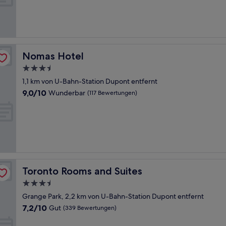
Wunderbar,
(1.002
Bewertungen)
Nomas Hotel
Nomas Hotel
3.5-
Sterne-
1,1 km von U-Bahn-Station Dupont entfernt
Unterkunft
9.0
9,0/10
Wunderbar
(117 Bewertungen)
von
10,
Wunderbar,
(117
Bewertungen)
Toronto Rooms and Suites
Toronto Rooms and Suites
3.5-
Sterne-
Grange Park, 2,2 km von U-Bahn-Station Dupont entfernt
Unterkunft
7.2
7,2/10
Gut
(339 Bewertungen)
von
10,