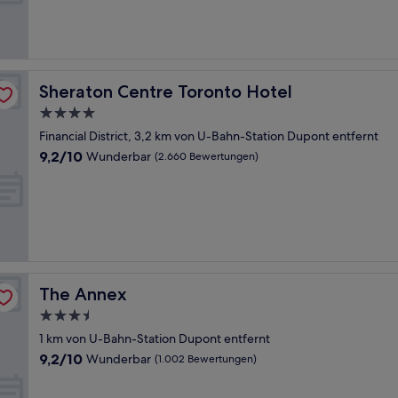
Außergewöhnlich,
(1.947
Bewertungen)
Sheraton Centre Toronto Hotel
Sheraton Centre Toronto Hotel
4.0-
Sterne-
Financial District, 3,2 km von U-Bahn-Station Dupont entfernt
Unterkunft
9.2
9,2/10
Wunderbar
(2.660 Bewertungen)
von
10,
Wunderbar,
(2.660
Bewertungen)
The Annex
The Annex
3.5-
Sterne-
1 km von U-Bahn-Station Dupont entfernt
Unterkunft
9.2
9,2/10
Wunderbar
(1.002 Bewertungen)
von
10,