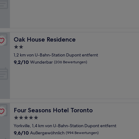
10,
Außergewöhnlich,
(1.004
Bewertungen)
Oak House Residence
Oak House Residence
2.0-
Sterne-
1,2 km von U-Bahn-Station Dupont entfernt
Unterkunft
9.2
9,2/10
Wunderbar
(206 Bewertungen)
von
10,
Wunderbar,
(206
Bewertungen)
Four Seasons Hotel Toronto
Four Seasons Hotel Toronto
5.0-
Sterne-
Yorkville, 1,4 km von U-Bahn-Station Dupont entfernt
Unterkunft
9.6
9,6/10
Außergewöhnlich
(994 Bewertungen)
von