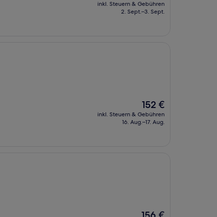
Preis
inkl. Steuern & Gebühren
beträgt
2. Sept.–3. Sept.
226 €
Der
152 €
Preis
inkl. Steuern & Gebühren
beträgt
16. Aug.–17. Aug.
152 €
Der
156 €