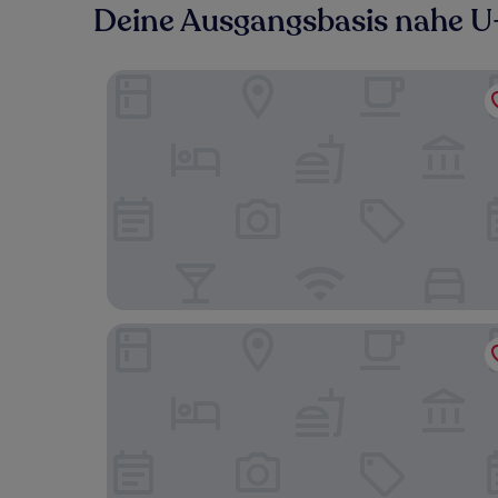
Deine Ausgangsbasis nahe 
Stallion Suites Yorkville
Canopy By Hilton Toronto Yorkville