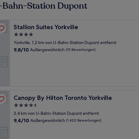
U-Bahn-Station Dupont
Stallion Suites Yorkville
Stallion Suites Yorkville
4.0-
Sterne-
Yorkville, 1,2 km von U-Bahn-Station Dupont entfernt
Unterkunft
9.8
9,8/10
Außergewöhnlich
(15 Bewertungen)
von
10,
Außergewöhnlich,
(15
Bewertungen)
Canopy By Hilton Toronto Yorkville
Canopy By Hilton Toronto Yorkville
4.5-
Sterne-
2,4 km von U-Bahn-Station Dupont entfernt
Unterkunft
9.4
9,4/10
Außergewöhnlich
(1.420 Bewertungen)
von
10,
Außergewöhnlich,