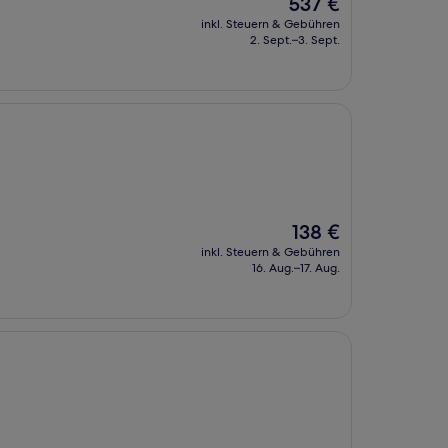
Der
537 €
Preis
inkl. Steuern & Gebühren
beträgt
2. Sept.–3. Sept.
537 €
Der
138 €
Preis
inkl. Steuern & Gebühren
beträgt
16. Aug.–17. Aug.
138 €