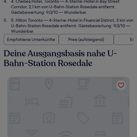
4. Chelsea Hotel, Toronto
— 4-Sterne-Hotel in Bay Street
Corridor, 2,1 km von U-Bahn-Station Rosedale entfernt.
Gästebewertung: 9,0/10 — Wunderbar.
5. Hilton Toronto
— 4-Sterne-Hotel in Financial District, 3 km von
U-Bahn-Station Rosedale entfernt. Gästebewertung: 9,0/10 —
Wunderbar.
Empfohlene Unterkünfte
Preis (aufsteigend)
Ent
Deine Ausgangsbasis nahe U-
Bahn-Station Rosedale
Stallion Suites Yorkville