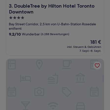
DoubleTree by Hilton Hotel Toronto Downtown
3. DoubleTree by Hilton Hotel Toronto
Downtown
4.0-
Sterne-
Bay Street Corridor, 2,5 km von U-Bahn-Station Rosedale
Unterkunft
entfernt
9.2
9,2/10
Wunderbar
(6.288 Bewertungen)
von
Der
181 €
10,
Preis
Wunderbar,
inkl. Steuern & Gebühren
beträgt
7. Sept.–8. Sept.
(6.288
181 €
Bewertungen)
Chelsea Hotel, Toronto