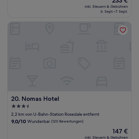
233 €
10,
Preis
Wunderbar,
inkl. Steuern & Gebühren
beträgt
6. Sept.–7. Sept.
(1.009
233 €
Bewertungen)
Nomas Hotel
Nomas Hotel
20. Nomas Hotel
3.5-
Sterne-
2,2 km von U-Bahn-Station Rosedale entfernt
Unterkunft
9.0
9,0/10
Wunderbar
(120 Bewertungen)
von
Der
147 €
10,
Preis
Wunderbar,
inkl. Steuern & Gebühren