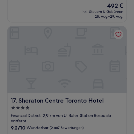
von
Der
492 €
10,
Preis
Wunderbar,
inkl. Steuern & Gebühren
beträgt
28. Aug.–29. Aug.
(1.005
492 €
Bewertungen)
Sheraton Centre Toronto Hotel
Sheraton Centre Toronto Hotel
17. Sheraton Centre Toronto Hotel
4.0-
Sterne-
Financial District, 2,9 km von U-Bahn-Station Rosedale
Unterkunft
entfernt
9.2
9,2/10
Wunderbar
(2.667 Bewertungen)
von