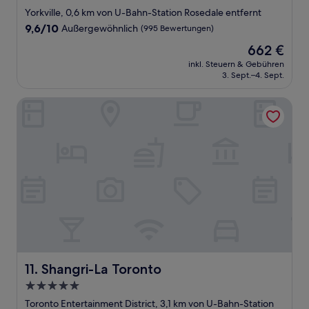
Sterne-
Yorkville, 0,6 km von U-Bahn-Station Rosedale entfernt
Unterkunft
9.6
9,6/10
Außergewöhnlich
(995 Bewertungen)
von
Der
662 €
10,
Preis
Außergewöhnlich,
inkl. Steuern & Gebühren
beträgt
3. Sept.–4. Sept.
(995
662 €
Bewertungen)
Shangri-La Toronto
Shangri-La Toronto
11. Shangri-La Toronto
5.0-
Sterne-
Toronto Entertainment District, 3,1 km von U-Bahn-Station