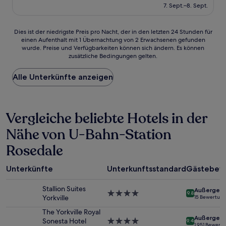
beträgt
7. Sept.–8. Sept.
(120
147 €
Bewertungen)
Dies
Dies ist der niedrigste Preis pro Nacht, der in den letzten 24 Stunden für
einen Aufenthalt mit 1 Übernachtung von 2 Erwachsenen gefunden
ist
wurde. Preise und Verfügbarkeiten können sich ändern. Es können
der
zusätzliche Bedingungen gelten.
niedrigste
Preis
Alle Unterkünfte anzeigen
pro
Nacht,
der
in
Vergleiche beliebte Hotels in der
den
letzten
Nähe von U-Bahn-Station
24 Stunden
für
Rosedale
einen
Aufenthalt
mit
Unterkünfte
Unterkunftsstandard
Gästebew
1 Übernachtung
von
Stallion Suites
Außergewö
4.0-
9.8
2 Erwachsenen
Yorkville
15 Bewertun
Sterne-
gefunden
Unterkunft
The Yorkville Royal
wurde.
Außergewö
Sonesta Hotel
4.0-
9.4
Preise
1.951 Bewert