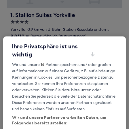
Stallion Suites Yorkville
1. Stallion Suites Yorkville
4.0-
Sterne-
Yorkville, 0,9 km von U-Bahn-Station Rosedale entfernt
Unterkunft
9.8
9,8/10
Außergewöhnlich
(15 Bewertungen)
von
Der
487 €
Ihre Privatsphäre ist uns
10,
Preis
Außergewöhnlich,
inkl. Steuern & Gebühren
wichtig
beträgt
9. Aug.–10. Aug.
(15
487 €
Bewertungen)
Wir und unsere
16
Partner speichern und/ oder greifen
The Yorkville Royal Sonesta Hotel Toronto
auf Informationen auf einem Gerät zu, z.B. auf eindeutige
Kennungen in Cookies, um personenbezogene Daten zu
verarbeiten. Sie können Ihre Präferenzen akzeptieren
oder verwalten. Klicken Sie dazu bitte unten oder
besuchen Sie jederzeit die Seite der Datenschutzrichtlinie.
Diese Präferenzen werden unseren Partnern signalisiert
und haben keinen Einfluss auf Surfdaten.
Wir und unsere Partner verarbeiten Daten, um
Folgendes bereitzustellen: