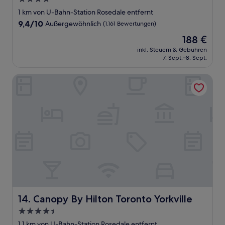
Sterne-
1 km von U-Bahn-Station Rosedale entfernt
Unterkunft
9.4
9,4/10
Außergewöhnlich
(1.161 Bewertungen)
von
Der
188 €
10,
Preis
Außergewöhnlich,
inkl. Steuern & Gebühren
beträgt
7. Sept.–8. Sept.
(1.161
188 €
Bewertungen)
Canopy By Hilton Toronto Yorkville
Canopy By Hilton Toronto Yorkville
14. Canopy By Hilton Toronto Yorkville
4.5-
Sterne-
1,1 km von U-Bahn-Station Rosedale entfernt