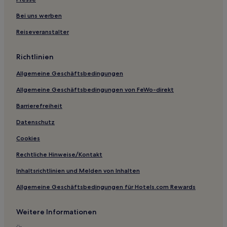
Fashion District: Hotels
Bei uns werben
Ontario: Hotels
Reiseveranstalter
Hotels nahe Haltestelle King St West at Jameson Ave Stop
Garden District: Hotels
Richtlinien
Hotels nahe Straßenbahnhaltestelle Roncesvalles Ave at
Allgemeine Geschäftsbedingungen
Marion St South Side
Allgemeine Geschäftsbedingungen von FeWo-direkt
Hotels nahe U-Bahn-Station Colégio
Barrierefreiheit
Rosedale: Hotels
Datenschutz
Hotels nahe Enercare Centre
Cookies
Hotels nahe Straßenbahnhaltestelle King St East at
Ontario St
Rechtliche Hinweise/Kontakt
Financial District: Hotels
Inhaltsrichtlinien und Melden von Inhalten
Wynford-Concorde: Hotels
Allgemeine Geschäftsbedingungen für Hotels.com Rewards
Dufferin Grove: Hotels
Ost-Chinatown: Hotels
Weitere Informationen
St. Clair West Village: Hotels