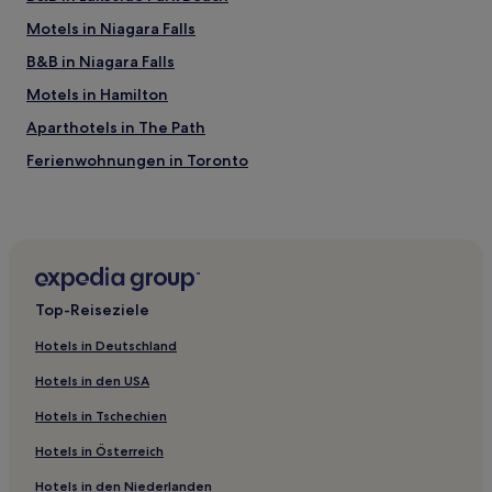
Motels in Niagara Falls
B&B in Niagara Falls
Motels in Hamilton
Aparthotels in The Path
Ferienwohnungen in Toronto
Aparthotels in Toronto
Hostels in Rosedale Ravine Lands
Gasthäuser in Woodbine Beach
Ferienwohnungen in Ontario
Top-Reiseziele
Motels in Ontario
Hotels in Deutschland
B&B in Ontario
Hotels in den USA
Hostels in Old Toronto
Hotels in Tschechien
Motels in Mississauga
Hotels in Österreich
5-Sterne-Hotels in Old Toronto
Hotels in den Niederlanden
5-Sterne-Hotels in Queen Street West