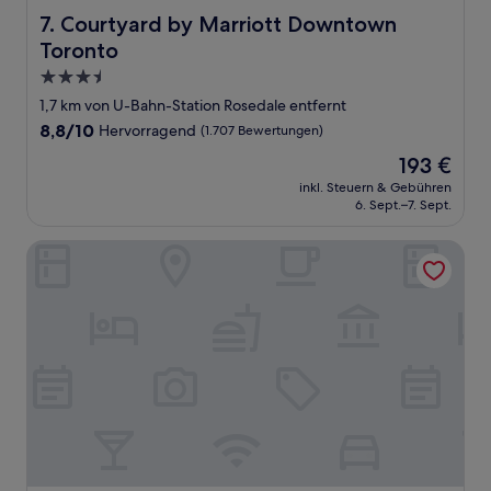
Courtyard by Marriott Downtown Toronto
7. Courtyard by Marriott Downtown
Toronto
3.5-
Sterne-
1,7 km von U-Bahn-Station Rosedale entfernt
Unterkunft
8.8
8,8/10
Hervorragend
(1.707 Bewertungen)
von
Der
193 €
10,
Preis
Hervorragend,
inkl. Steuern & Gebühren
beträgt
6. Sept.–7. Sept.
(1.707
193 €
Bewertungen)
Town Inn Suites Hotel