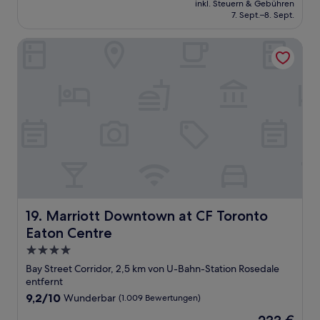
Wunderbar,
inkl. Steuern & Gebühren
beträgt
7. Sept.–8. Sept.
(1.015
225 €
Bewertungen)
Marriott Downtown at CF Toronto Eaton Centre
Marriott Downtown at CF Toronto Eaton Centre
19. Marriott Downtown at CF Toronto
Eaton Centre
4.0-
Sterne-
Bay Street Corridor, 2,5 km von U-Bahn-Station Rosedale
Unterkunft
entfernt
9.2
9,2/10
Wunderbar
(1.009 Bewertungen)
von
Der