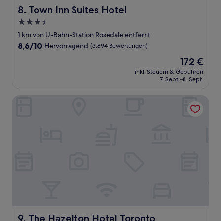
Town Inn Suites Hotel
8. Town Inn Suites Hotel
3.5-
Sterne-
1 km von U-Bahn-Station Rosedale entfernt
Unterkunft
8.6
8,6/10
Hervorragend
(3.894 Bewertungen)
von
Der
172 €
10,
Preis
Hervorragend,
inkl. Steuern & Gebühren
beträgt
7. Sept.–8. Sept.
(3.894
172 €
Bewertungen)
The Hazelton Hotel Toronto
The Hazelton Hotel Toronto
9. The Hazelton Hotel Toronto