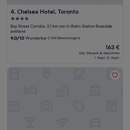
Chelsea Hotel, Toronto
4. Chelsea Hotel, Toronto
4.0-
Sterne-
Bay Street Corridor, 2,1 km von U-Bahn-Station Rosedale
Unterkunft
entfernt
9.0
9,0/10
Wunderbar
(1.014 Bewertungen)
von
Der
163 €
10,
Preis
Wunderbar,
inkl. Steuern & Gebühren
beträgt
1. Sept.–2. Sept.
(1.014
163 €
Bewertungen)
Hilton Toronto