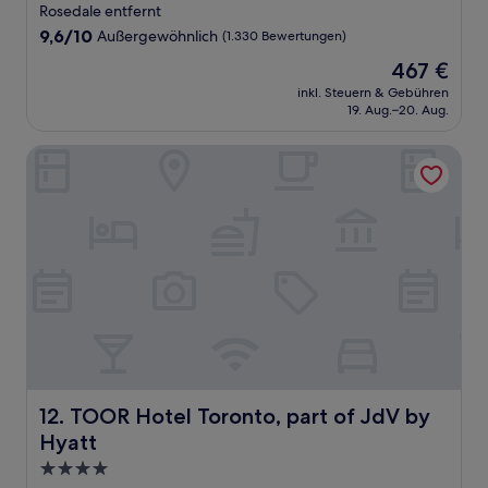
Unterkunft
Rosedale entfernt
9.6
9,6/10
Außergewöhnlich
(1.330 Bewertungen)
von
Der
467 €
10,
Preis
Außergewöhnlich,
inkl. Steuern & Gebühren
beträgt
19. Aug.–20. Aug.
(1.330
467 €
Bewertungen)
TOOR Hotel Toronto, part of JdV by Hyatt
TOOR Hotel Toronto, part of JdV by Hyatt
12. TOOR Hotel Toronto, part of JdV by
Hyatt
4.0-