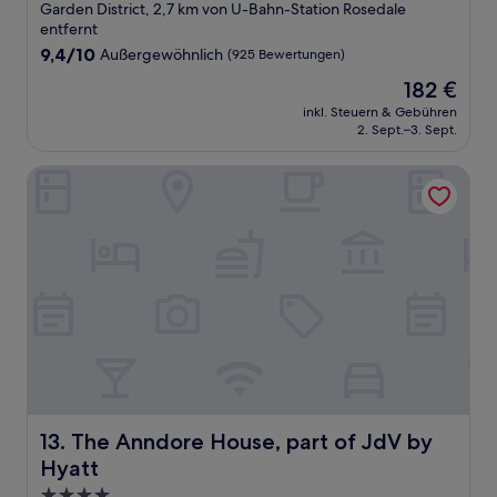
Sterne-
Garden District, 2,7 km von U-Bahn-Station Rosedale
Unterkunft
entfernt
9.4
9,4/10
Außergewöhnlich
(925 Bewertungen)
von
Der
182 €
10,
Preis
Außergewöhnlich,
inkl. Steuern & Gebühren
beträgt
2. Sept.–3. Sept.
(925
182 €
Bewertungen)
The Anndore House, part of JdV by Hyatt
The Anndore House, part of JdV by Hyatt
13. The Anndore House, part of JdV by
Hyatt
4.0-