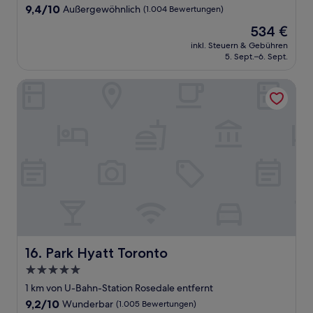
9.4
9,4/10
Außergewöhnlich
(1.004 Bewertungen)
von
Der
534 €
10,
Preis
Außergewöhnlich,
inkl. Steuern & Gebühren
beträgt
5. Sept.–6. Sept.
(1.004
534 €
Bewertungen)
Park Hyatt Toronto
Park Hyatt Toronto
16. Park Hyatt Toronto
5.0-
Sterne-
1 km von U-Bahn-Station Rosedale entfernt
Unterkunft
9.2
9,2/10
Wunderbar
(1.005 Bewertungen)