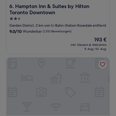
Hampton Inn & Suites by Hilton Toronto Downtown
6. Hampton Inn & Suites by Hilton
Toronto Downtown
2.5-
Sterne-
Garden District, 2 km von U-Bahn-Station Rosedale entfernt
Unterkunft
9.0
9,0/10
Wunderbar
(1.310 Bewertungen)
von
Der
193 €
10,
Preis
Wunderbar,
inkl. Steuern & Gebühren
beträgt
9. Aug.–10. Aug.
(1.310
193 €
Bewertungen)
Courtyard by Marriott Downtown Toronto