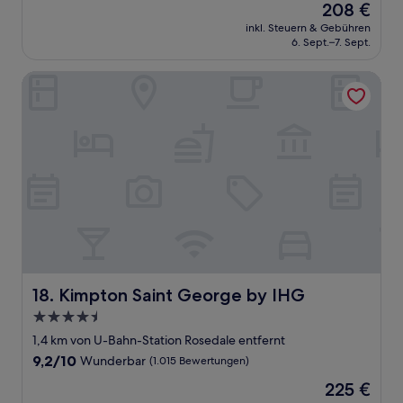
Der
208 €
10,
Preis
Wunderbar,
inkl. Steuern & Gebühren
beträgt
6. Sept.–7. Sept.
(2.667
208 €
Bewertungen)
Kimpton Saint George by IHG
Kimpton Saint George by IHG
18. Kimpton Saint George by IHG
4.5-
Sterne-
1,4 km von U-Bahn-Station Rosedale entfernt
Unterkunft
9.2
9,2/10
Wunderbar
(1.015 Bewertungen)
von
Der
225 €
10,
Preis