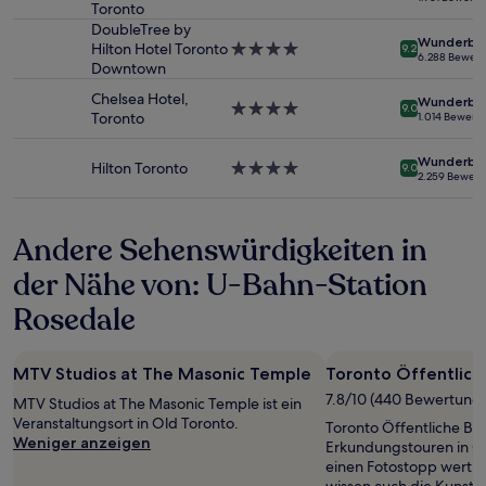
Toronto
Sterne-
und
Unterkunft
DoubleTree by
Verfügbarkeiten
Wunderba
Hilton Hotel Toronto
4.0-
können
9.2
6.288 Bewer
Downtown
Sterne-
sich
Unterkunft
ändern.
Chelsea Hotel,
Wunderba
4.0-
Es
9.0
Toronto
1.014 Bewert
Sterne-
können
Unterkunft
zusätzliche
Wunderba
Bedingungen
Hilton Toronto
4.0-
9.0
2.259 Bewer
gelten.
Sterne-
Unterkunft
Andere Sehenswürdigkeiten in
der Nähe von: U-Bahn-Station
Rosedale
MTV Studios at The Masonic Temple
Toronto Öffentlich
7.8/10 (440 Bewertung
MTV Studios at The Masonic Temple ist ein
Veranstaltungsort in Old Toronto.
Toronto Öffentliche Bibl
Weniger anzeigen
Erkundungstouren in Ol
einen Fotostopp wert.