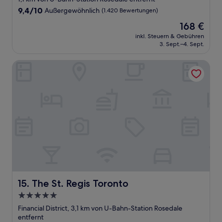
Unterkunft
9.4
9,4/10
Außergewöhnlich
(1.420 Bewertungen)
von
Der
168 €
10,
Preis
Außergewöhnlich,
inkl. Steuern & Gebühren
beträgt
3. Sept.–4. Sept.
(1.420
168 €
Bewertungen)
The St. Regis Toronto
The St. Regis Toronto
15. The St. Regis Toronto
5.0-
Sterne-
Financial District, 3,1 km von U-Bahn-Station Rosedale
Unterkunft
entfernt