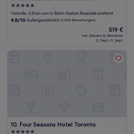
5.0-
Sterne-
Yorkville, 0,8 km von U-Bahn-Station Rosedale entfernt
Unterkunft
9.8
9,8/10
Außergewöhnlich
(1.006 Bewertungen)
von
Der
519 €
10,
Preis
Außergewöhnlich,
inkl. Steuern & Gebühren
beträgt
2. Sept.–3. Sept.
(1.006
519 €
Bewertungen)
Four Seasons Hotel Toronto
Four Seasons Hotel Toronto
10. Four Seasons Hotel Toronto
5.0-