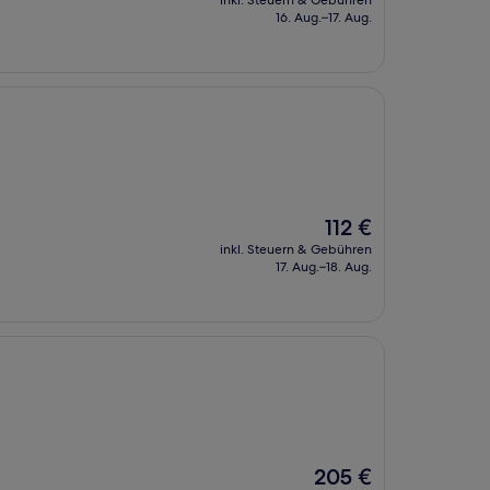
inkl. Steuern & Gebühren
beträgt
16. Aug.–17. Aug.
156 €
Der
112 €
Preis
inkl. Steuern & Gebühren
beträgt
17. Aug.–18. Aug.
112 €
Der
205 €