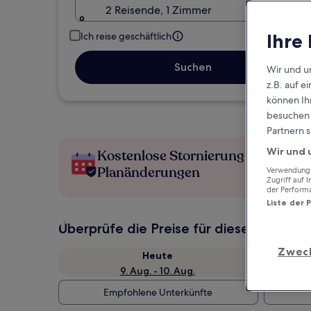
2 Reisende, 1 Zimmer
Ihre
Ich reise geschäftlich
Suchen
Wir und u
z.B. auf 
können Ihr
besuchen S
Partnern s
Wir und 
Kostenlose Stornierung bei
Planänderungen
Verwendung g
Zugriff auf 
der Perform
Liste der 
Überprüfe die Preise für diese Daten
Zwec
Heute
9. Aug. - 10. Aug.
Empfohlene Unterkünfte