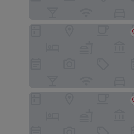
Samesun Toronto - Hostel
Ode