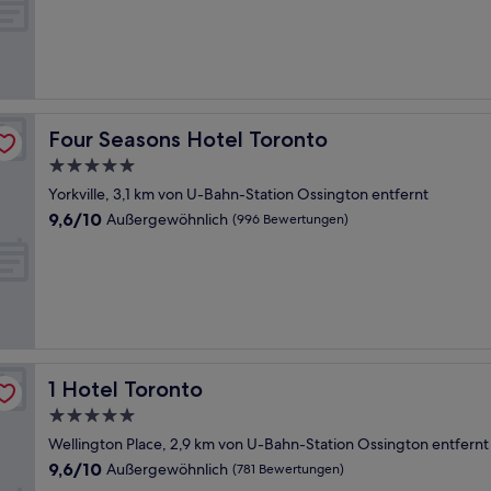
10,
Außergewöhnlich,
(15
Bewertungen)
Four Seasons Hotel Toronto
Four Seasons Hotel Toronto
5.0-
Sterne-
Yorkville, 3,1 km von U-Bahn-Station Ossington entfernt
Unterkunft
9.6
9,6/10
Außergewöhnlich
(996 Bewertungen)
von
10,
Außergewöhnlich,
(996
Bewertungen)
1 Hotel Toronto
1 Hotel Toronto
5.0-
Sterne-
Wellington Place, 2,9 km von U-Bahn-Station Ossington entfernt
Unterkunft
9.6
9,6/10
Außergewöhnlich
(781 Bewertungen)
von