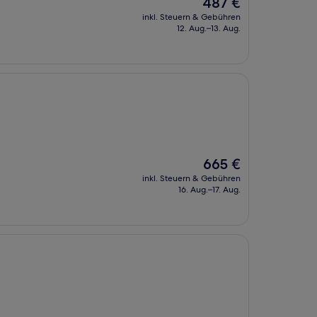
Der
487 €
Preis
inkl. Steuern & Gebühren
beträgt
12. Aug.–13. Aug.
487 €
Der
665 €
Preis
inkl. Steuern & Gebühren
beträgt
16. Aug.–17. Aug.
665 €