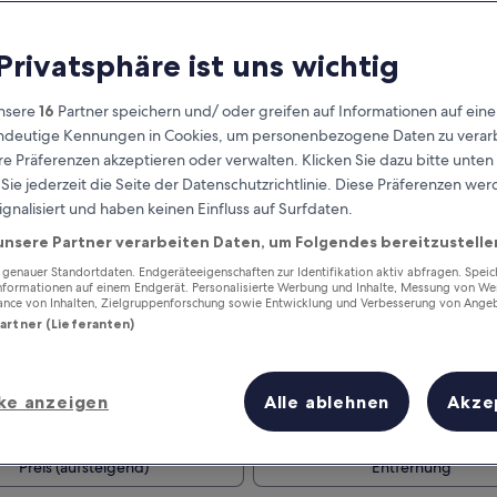
 Privatsphäre ist uns wichtig
nsere
16
Partner speichern und/ oder greifen auf Informationen auf ein
eindeutige Kennungen in Cookies, um personenbezogene Daten zu verarb
e Präferenzen akzeptieren oder verwalten. Klicken Sie dazu bitte unten
ie jederzeit die Seite der Datenschutzrichtlinie. Diese Präferenzen we
ignalisiert und haben keinen Einfluss auf Surfdaten.
unsere Partner verarbeiten Daten, um Folgendes bereitzustelle
Verdiene Prämien für jede
wahrgenommene Übernachtung
enauer Standortdaten. Endgeräteeigenschaften zur Identifikation aktiv abfragen. Spei
Informationen auf einem Endgerät. Personalisierte Werbung und Inhalte, Messung von We
ance von Inhalten, Zielgruppenforschung sowie Entwicklung und Verbesserung von Ange
Partner (Lieferanten)
ke anzeigen
Alle ablehnen
Akze
Morgen
Nächstes Wochenend
10. Aug. - 11. Aug.
14. Aug. - 16. Aug.
Preis (aufsteigend)
Entfernung