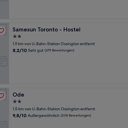
Gut,
(341
Bewertungen)
Samesun Toronto - Hostel
Samesun Toronto - Hostel
2.0-
Sterne-
1,9 km von U-Bahn-Station Ossington entfernt
Unterkunft
8.2
8,2/10
Sehr gut
(679 Bewertungen)
von
10,
Sehr
gut,
(679
Bewertungen)
Ode
Ode
2.0-
Sterne-
1,5 km von U-Bahn-Station Ossington entfernt
Unterkunft
9.8
9,8/10
Außergewöhnlich
(208 Bewertungen)
von
10,