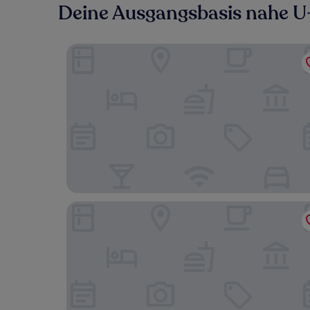
Deine Ausgangsbasis nahe U
Ace Hotel Toronto
Kimpton Saint George by IHG