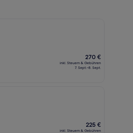
Der
270 €
Preis
inkl. Steuern & Gebühren
beträgt
7. Sept.–8. Sept.
270 €
Der
225 €
Preis
inkl. Steuern & Gebühren