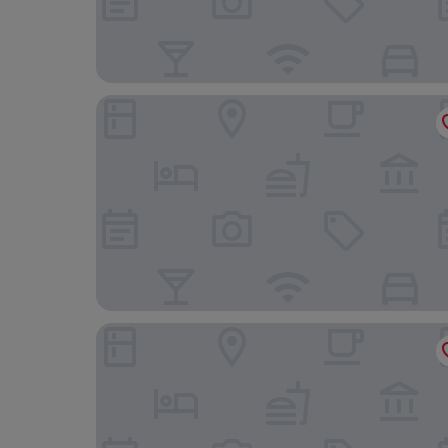
Revery Toronto Downtown, Curio Collection by 
Stallion Suites Yorkville