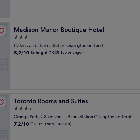
(1.018
Bewertungen)
Madison Manor Boutique Hotel
Madison Manor Boutique Hotel
3.0-
Sterne-
1,9 km von U-Bahn-Station Ossington entfernt
Unterkunft
8.2
8,2/10
Sehr gut
(1.005 Bewertungen)
von
10,
Sehr
gut,
(1.005
Bewertungen)
Toronto Rooms and Suites
Toronto Rooms and Suites
3.5-
Sterne-
Grange Park, 2,3 km von U-Bahn-Station Ossington entfernt
Unterkunft
7.2
7,2/10
Gut
(341 Bewertungen)
von
10,