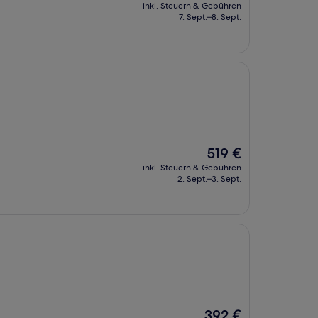
Preis
inkl. Steuern & Gebühren
beträgt
7. Sept.–8. Sept.
205 €
Der
519 €
Preis
inkl. Steuern & Gebühren
beträgt
2. Sept.–3. Sept.
519 €
Der
392 €