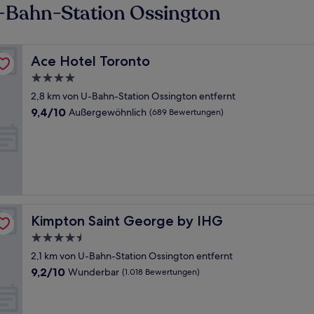
-Bahn-Station Ossington
Ace Hotel Toronto
Ace Hotel Toronto
4.0-
Sterne-
2,8 km von U-Bahn-Station Ossington entfernt
Unterkunft
9.4
9,4/10
Außergewöhnlich
(689 Bewertungen)
von
10,
Außergewöhnlich,
(689
Bewertungen)
Kimpton Saint George by IHG
Kimpton Saint George by IHG
4.5-
Sterne-
2,1 km von U-Bahn-Station Ossington entfernt
Unterkunft
9.2
9,2/10
Wunderbar
(1.018 Bewertungen)
von
10,
Wunderbar,