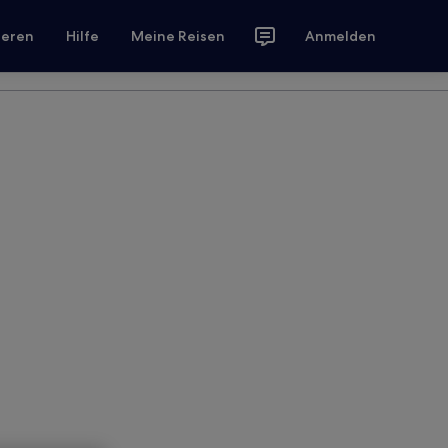
ieren
Hilfe
Meine Reisen
Anmelden