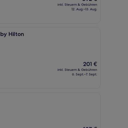
Preis
inkl. Steuern & Gebühren
beträgt
12. Aug.–13. Aug.
392 €
by Hilton
Der
201 €
Preis
inkl. Steuern & Gebühren
beträgt
6. Sept.–7. Sept.
201 €