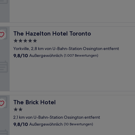
Außergewöhnlich,
(208
Bewertungen)
The Hazelton Hotel Toronto
The Hazelton Hotel Toronto
5.0-
Sterne-
Yorkville, 2,8 km von U-Bahn-Station Ossington entfernt
Unterkunft
9.8
9,8/10
Außergewöhnlich
(1.007 Bewertungen)
von
10,
Außergewöhnlich,
(1.007
Bewertungen)
The Brick Hotel
The Brick Hotel
2.0-
Sterne-
2,1 km von U-Bahn-Station Ossington entfernt
Unterkunft
9.8
9,8/10
Außergewöhnlich
(10 Bewertungen)
von
10,