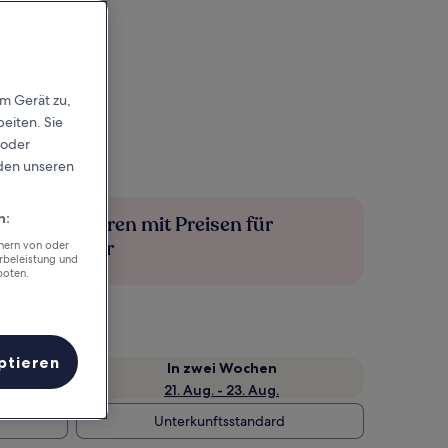
em Gerät zu,
eiten. Sie
 oder
rden unseren
n:
Mehr sparen mit Preisen für
Mitglieder
chern von oder
rbeleistung und
boten.
ptieren
e
In zwei Wochen
21. Aug. - 23. Aug.
Unterkunftsstandard