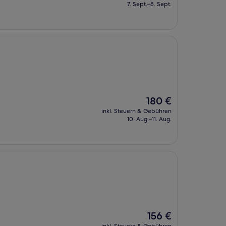
beträgt
7. Sept.–8. Sept.
225 €
Der
180 €
Preis
inkl. Steuern & Gebühren
beträgt
10. Aug.–11. Aug.
180 €
Der
156 €
Preis