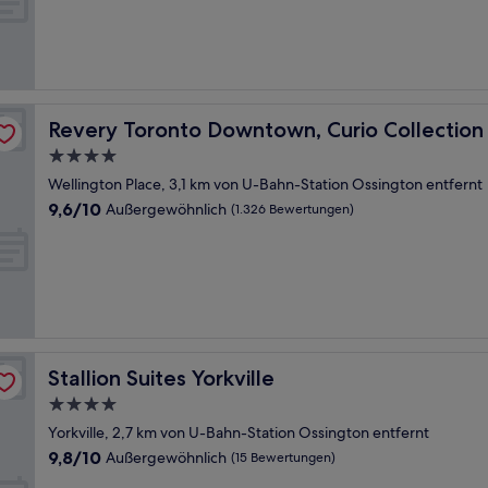
Außergewöhnlich,
(10
Bewertungen)
Hilton
Revery Toronto Downtown, Curio Collection by Hilton
Revery Toronto Downtown, Curio Collection 
4.0-
Sterne-
Wellington Place, 3,1 km von U-Bahn-Station Ossington entfernt
Unterkunft
9.6
9,6/10
Außergewöhnlich
(1.326 Bewertungen)
von
10,
Außergewöhnlich,
(1.326
Bewertungen)
Stallion Suites Yorkville
Stallion Suites Yorkville
4.0-
Sterne-
Yorkville, 2,7 km von U-Bahn-Station Ossington entfernt
Unterkunft
9.8
9,8/10
Außergewöhnlich
(15 Bewertungen)
von