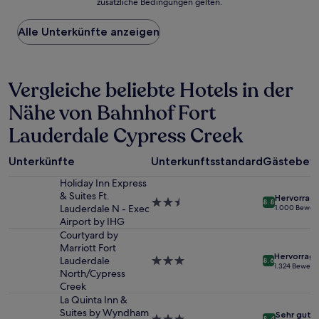
zusätzliche Bedingungen gelten.
niedrigste
Preis
Alle Unterkünfte anzeigen
pro
Nacht,
der
in
Vergleiche beliebte Hotels in der
den
letzten
Nähe von Bahnhof Fort
24 Stunden
für
Lauderdale Cypress Creek
einen
Aufenthalt
mit
Unterkünfte
Unterkunftsstandard
Gästebew
1 Übernachtung
Holiday Inn Express
von
& Suites Ft.
2 Erwachsenen
Hervorrag
2.5-
8.8
Lauderdale N - Exec
1.000 Bewer
gefunden
Sterne-
Airport by IHG
wurde.
Unterkunft
Courtyard by
Preise
Marriott Fort
und
Hervorrag
Lauderdale
3.0-
8.6
Verfügbarkeiten
1.324 Bewert
North/Cypress
Sterne-
können
Creek
Unterkunft
sich
La Quinta Inn &
ändern.
Suites by Wyndham
Es
Sehr gut
8.4