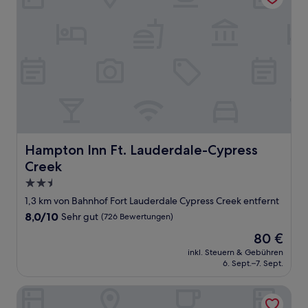
Hampton Inn Ft. Lauderdale-Cypress Creek
Hampton Inn Ft. Lauderdale-Cypress
Creek
2.5-
Sterne-
1,3 km von Bahnhof Fort Lauderdale Cypress Creek entfernt
Unterkunft
8.0
8,0/10
Sehr gut
(726 Bewertungen)
von
Der
80 €
10,
Preis
Sehr
inkl. Steuern & Gebühren
beträgt
6. Sept.–7. Sept.
gut,
80 €
(726
Bewertungen)
The Westin Fort Lauderdale