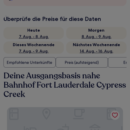
Überprüfe die Preise für diese Daten
Heute
Morgen
7. Aug. - 8. Aug.
8. Aug. - 9. Aug.
Dieses Wochenende
Nächstes Wochenende
7. Aug. - 9. Aug.
14. Aug. - 16. Aug.
Empfohlene Unterkünfte
Preis (aufsteigend)
Ent
Deine Ausgangsbasis nahe
Bahnhof Fort Lauderdale Cypress
Creek
Holiday Inn Express & Suites Ft. Lauderdale N - Exec Airpo