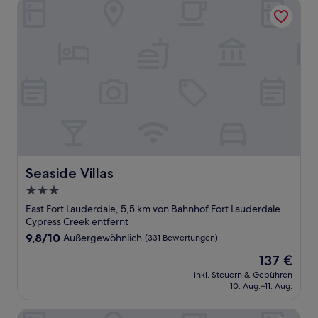
Seaside Villas
Seaside Villas
Seaside Villas
3.0-
Sterne-
East Fort Lauderdale, 5,5 km von Bahnhof Fort Lauderdale
Unterkunft
Cypress Creek entfernt
9.8
9,8/10
Außergewöhnlich
(331 Bewertungen)
von
Der
137 €
10,
Preis
Außergewöhnlich,
inkl. Steuern & Gebühren
beträgt
10. Aug.–11. Aug.
(331
137 €
Bewertungen)
Inn On The Drive ( Adults Only)