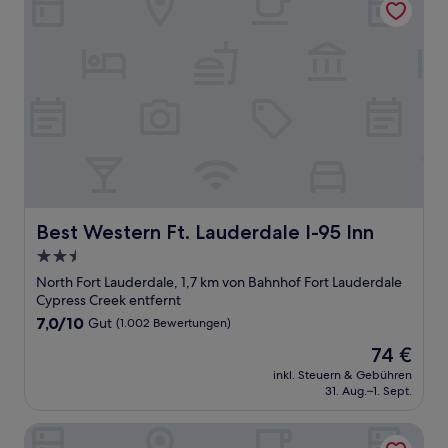
Best Western Ft. Lauderdale I-95 Inn
Best Western Ft. Lauderdale I-95 Inn
2.5-
Sterne-
North Fort Lauderdale, 1,7 km von Bahnhof Fort Lauderdale
Unterkunft
Cypress Creek entfernt
7.0
7,0/10
Gut
(1.002 Bewertungen)
von
Der
74 €
10,
Preis
Gut,
inkl. Steuern & Gebühren
beträgt
31. Aug.–1. Sept.
(1.002
74 €
Bewertungen)
Extended Stay America Premier Suites Ft Lauderdale Cypr