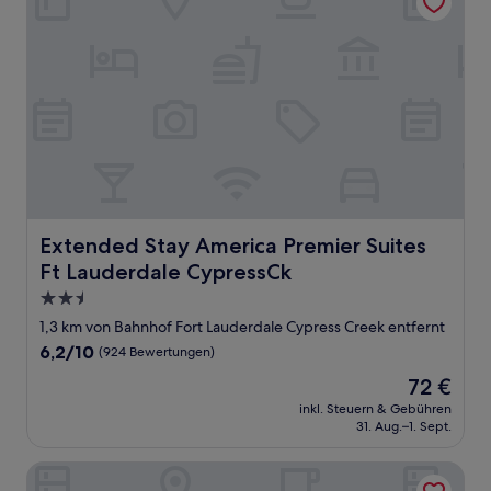
Extended Stay America Premier Suites Ft Lauderdale Cy
Extended Stay America Premier Suites
Ft Lauderdale CypressCk
2.5-
Sterne-
1,3 km von Bahnhof Fort Lauderdale Cypress Creek entfernt
Unterkunft
6.2
6,2/10
(924 Bewertungen)
von
Der
72 €
10,
Preis
(924
inkl. Steuern & Gebühren
beträgt
31. Aug.–1. Sept.
Bewertungen)
72 €
Extended Stay America Suites Ft Lauderdale Cyp Crk And