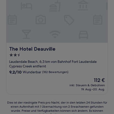
The Hotel Deauville
The Hotel Deauville
2.5-
Sterne-
Lauderdale Beach, 6,3 km von Bahnhof Fort Lauderdale
Unterkunft
Cypress Creek entfernt
9.2
9,2/10
Wunderbar
(182 Bewertungen)
von
Der
112 €
10,
Preis
Wunderbar,
inkl. Steuern & Gebühren
beträgt
19. Aug.–20. Aug.
(182
112 €
Bewertungen)
Dies
Dies ist der niedrigste Preis pro Nacht, der in den letzten 24 Stunden für
einen Aufenthalt mit 1 Übernachtung von 2 Erwachsenen gefunden
ist
wurde. Preise und Verfügbarkeiten können sich ändern. Es können
der