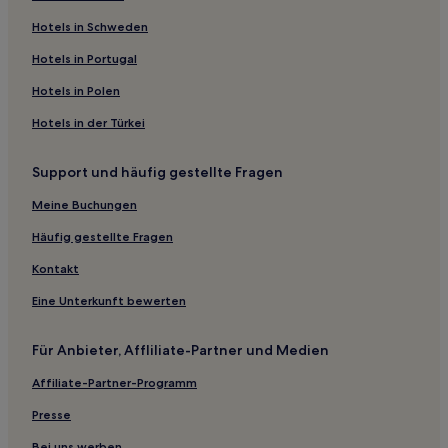
Lgbtqia-Freundliche in Hollywood
Hotels in Schweden
Haustierfreundliche in Hollywood
Hotels in Portugal
Familien in Hollywood
Haustierfreundliche nahe North Broadwalk
Hotels in Polen
Familien in Sunny Isles Beach
Hotels in der Türkei
Familien nahe North Shore Open Space Park
Support und häufig gestellte Fragen
Hotels mit inbegriffenem Frühstück in Fort Lauderdale
Meine Buchungen
Lgbtqia-Freundliche in Fort Lauderdale
Häufig gestellte Fragen
Haustierfreundliche in Fort Lauderdale
Kontakt
Familien in Fort Lauderdale
Haustierfreundliche in Hollywood Beach
Eine Unterkunft bewerten
Hotels mit Fitnessbereich in Delray Beach
Für Anbieter, Affliliate-Partner und Medien
Haustierfreundliche in Delray Beach
Affiliate-Partner-Programm
Familien in Delray Beach
Presse
Hotels mit Parkplatz in Little Haiti
Bei uns werben