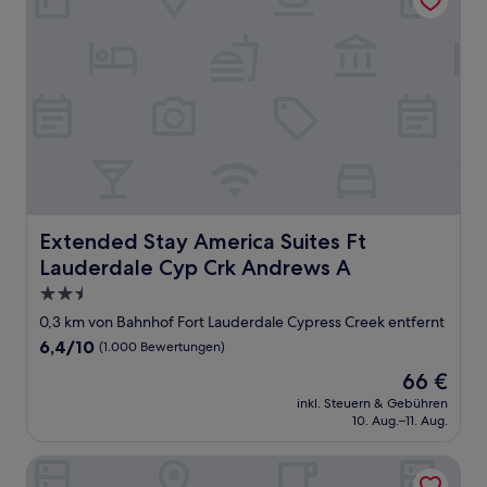
Extended Stay America Suites Ft Lauderdale Cyp Crk An
Extended Stay America Suites Ft
Lauderdale Cyp Crk Andrews A
2.5-
Sterne-
0,3 km von Bahnhof Fort Lauderdale Cypress Creek entfernt
Unterkunft
6.4
6,4/10
(1.000 Bewertungen)
von
Der
66 €
10,
Preis
(1.000
inkl. Steuern & Gebühren
beträgt
10. Aug.–11. Aug.
Bewertungen)
66 €
Fort Lauderdale Grand Hotel