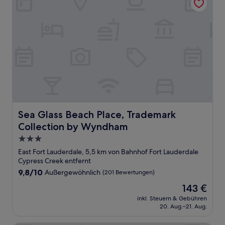
Sea Glass Beach Place, Trademark Collection by Wyndh
Sea Glass Beach Place, Trademark
Collection by Wyndham
3.0-
Sterne-
East Fort Lauderdale, 5,5 km von Bahnhof Fort Lauderdale
Unterkunft
Cypress Creek entfernt
9.8
9,8/10
Außergewöhnlich
(201 Bewertungen)
von
Der
143 €
10,
Preis
Außergewöhnlich,
inkl. Steuern & Gebühren
beträgt
20. Aug.–21. Aug.
(201
143 €
Bewertungen)