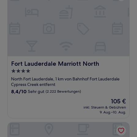
Fort Lauderdale Marriott North
Fort Lauderdale Marriott North
4.0-
Sterne-
North Fort Lauderdale, 1 km von Bahnhof Fort Lauderdale
Unterkunft
Cypress Creek entfernt
8.4
8,4/10
Sehr gut
(2.222 Bewertungen)
von
Der
105 €
10,
Preis
Sehr
inkl. Steuern & Gebühren
beträgt
9. Aug.–10. Aug.
gut,
105 €
(2.222
Bewertungen)
Sheraton Suites Fort Lauderdale at Cypress Creek