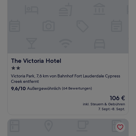
The Victoria Hotel
The Victoria Hotel
2.0-
Sterne-
Victoria Park, 7,6 km von Bahnhof Fort Lauderdale Cypress
Unterkunft
Creek entfernt
9.6
9,6/10
Außergewöhnlich
(64 Bewertungen)
von
Der
106 €
10,
Preis
Außergewöhnlich,
inkl. Steuern & Gebühren
beträgt
7. Sept.–8. Sept.
(64
106 €
Bewertungen)
The Hotel Deauville