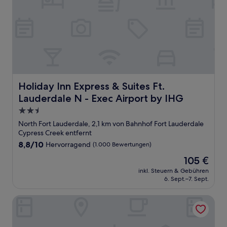
Holiday Inn Express & Suites Ft. Lauderdale N - Exec Air
Holiday Inn Express & Suites Ft.
Lauderdale N - Exec Airport by IHG
2.5-
Sterne-
North Fort Lauderdale, 2,1 km von Bahnhof Fort Lauderdale
Unterkunft
Cypress Creek entfernt
8.8
8,8/10
Hervorragend
(1.000 Bewertungen)
von
Der
105 €
10,
Preis
Hervorragend,
inkl. Steuern & Gebühren
beträgt
6. Sept.–7. Sept.
(1.000
105 €
Bewertungen)
Courtyard by Marriott Fort Lauderdale North/Cypress Cre