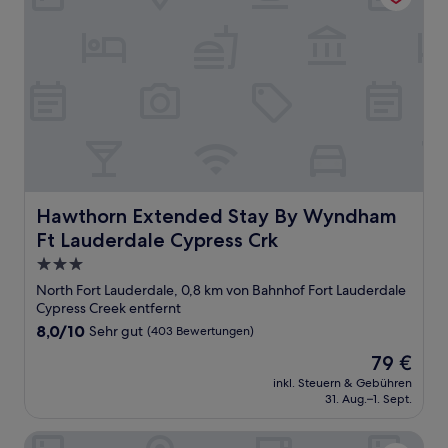
Hawthorn Extended Stay By Wyndham Ft Lauderdale Cyp
Hawthorn Extended Stay By Wyndham
Ft Lauderdale Cypress Crk
3.0-
Sterne-
North Fort Lauderdale, 0,8 km von Bahnhof Fort Lauderdale
Unterkunft
Cypress Creek entfernt
8.0
8,0/10
Sehr gut
(403 Bewertungen)
von
Der
79 €
10,
Preis
Sehr
inkl. Steuern & Gebühren
beträgt
31. Aug.–1. Sept.
gut,
79 €
(403
Bewertungen)
Best Western Ft. Lauderdale I-95 Inn