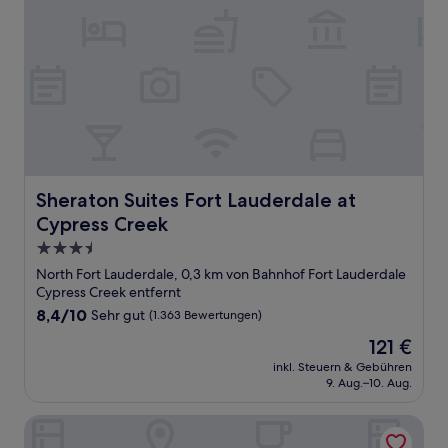
Sheraton Suites Fort Lauderdale at Cypress Creek
Sheraton Suites Fort Lauderdale at
Cypress Creek
3.5-
Sterne-
North Fort Lauderdale, 0,3 km von Bahnhof Fort Lauderdale
Unterkunft
Cypress Creek entfernt
8.4
8,4/10
Sehr gut
(1.363 Bewertungen)
von
Der
121 €
10,
Preis
Sehr
inkl. Steuern & Gebühren
beträgt
9. Aug.–10. Aug.
gut,
121 €
(1.363
Bewertungen)
Hawthorn Extended Stay By Wyndham Ft Lauderdale Cypr