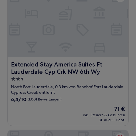
Extended Stay America Suites Ft Lauderdale Cyp Crk N
Extended Stay America Suites Ft
Lauderdale Cyp Crk NW 6th Wy
2.5-
Sterne-
North Fort Lauderdale, 0,3 km von Bahnhof Fort Lauderdale
Unterkunft
Cypress Creek entfernt
6.4
6,4/10
(1.001 Bewertungen)
von
Der
71 €
10,
Preis
(1.001
inkl. Steuern & Gebühren
beträgt
31. Aug.–1. Sept.
Bewertungen)
71 €
Sea Glass Beach Place, Trademark Collection by Wyndham