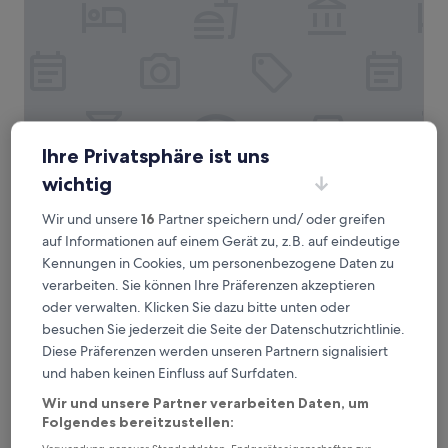
Ihre Privatsphäre ist uns
wichtig
Courtyard by Marriott Fort Lauderdale North/Cypress C
Courtyard by Marriott Fort Lauderdale
North/Cypress Creek
Wir und unsere
16
Partner speichern und/ oder greifen
3.0-
auf Informationen auf einem Gerät zu, z.B. auf eindeutige
Sterne-
North Fort Lauderdale, 3 km von Bahnhof Fort Lauderdale
Kennungen in Cookies, um personenbezogene Daten zu
Unterkunft
Cypress Creek entfernt
verarbeiten. Sie können Ihre Präferenzen akzeptieren
8.6
8,6/10
Hervorragend
(1.324 Bewertungen)
oder verwalten. Klicken Sie dazu bitte unten oder
von
Der
besuchen Sie jederzeit die Seite der Datenschutzrichtlinie.
90 €
10,
Preis
Diese Präferenzen werden unseren Partnern signalisiert
Hervorragend,
inkl. Steuern & Gebühren
beträgt
23. Aug.–24. Aug.
(1.324
und haben keinen Einfluss auf Surfdaten.
90 €
Bewertungen)
Wir und unsere Partner verarbeiten Daten, um
La Quinta Inn & Suites by Wyndham Ft Lauderdale Cypress
Folgendes bereitzustellen: