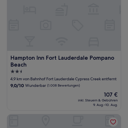
Hampton Inn Fort Lauderdale Pompano Beach
Hampton Inn Fort Lauderdale Pompano
Beach
2.5-
Sterne-
4,9 km von Bahnhof Fort Lauderdale Cypress Creek entfernt
Unterkunft
9.0
9,0/10
Wunderbar
(1.008 Bewertungen)
von
Der
107 €
10,
Preis
Wunderbar,
inkl. Steuern & Gebühren
beträgt
9. Aug.–10. Aug.
(1.008
107 €
Bewertungen)
The Victoria Hotel