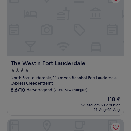
The Westin Fort Lauderdale
The Westin Fort Lauderdale
4.0-
Sterne-
North Fort Lauderdale, 1,1 km von Bahnhof Fort Lauderdale
Unterkunft
Cypress Creek entfernt
8.6
8,6/10
Hervorragend
(2.047 Bewertungen)
von
Der
118 €
10,
Preis
Hervorragend,
inkl. Steuern & Gebühren
beträgt
14. Aug.–15. Aug.
(2.047
118 €
Bewertungen)
Fort Lauderdale Marriott North