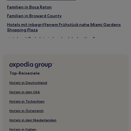
Familien in Boca Raton
Familien in Broward County
Hotels mit inbegriffenem Frühstück nahe Miami Gardens
Shopping Plaza
Hotels mit Parkplatz in Lauderdale-by-the-Sea
Familien in Lauderdale-by-the-Sea
Hotels mit Parkplatz in Miami Springs
Hotels mit Shoppingmöglichkeit nahe Einkaufszentrum
The Shops at Midtown Miami
Top-Reiseziele
Haustierfreundliche in Pompano Beach
Hotels in Deutschland
Familien in Pompano Beach
Hotels in den USA
Familien in Dania Beach
Hotels in Tschechien
Hotels mit inbegriffenem Frühstück in Dania Beach
Hotels in Österreich
Günstige nahe Miami Beach Boardwalk
Hotels in den Niederlanden
Lgbtqia-Freundliche nahe Sebastian Street Beach
Hotels in Italien