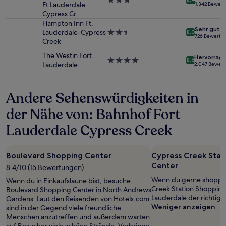
3.0-
Ft Lauderdale
1.342 Bewer
können
Sterne-
Cypress Cr
zusätzliche
Unterkunft
Hampton Inn Ft.
Bedingungen
Sehr gut
Lauderdale-Cypress
2.5-
gelten.
8.0
726 Bewertu
Creek
Sterne-
Unterkunft
The Westin Fort
Hervorrag
4.0-
8.6
Lauderdale
2.047 Bewer
Sterne-
Unterkunft
Andere Sehenswürdigkeiten in
der Nähe von: Bahnhof Fort
Lauderdale Cypress Creek
Boulevard Shopping Center
Cypress Creek Stat
Center
8.4/10 (15 Bewertungen)
Wenn du gerne shoppen
Wenn du in Einkaufslaune bist, besuche
Creek Station Shopping 
Boulevard Shopping Center in North Andrews
Lauderdale der richtige
Gardens. Laut den Reisenden von Hotels.com
Weniger anzeigen
sind in der Gegend viele freundliche
Menschen anzutreffen und außerdem warten