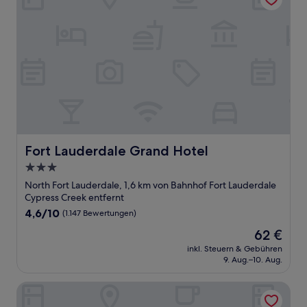
Fort Lauderdale Grand Hotel
Fort Lauderdale Grand Hotel
3.0-
Sterne-
North Fort Lauderdale, 1,6 km von Bahnhof Fort Lauderdale
Unterkunft
Cypress Creek entfernt
4.6
4,6/10
(1.147 Bewertungen)
von
Der
62 €
10,
Preis
(1.147
inkl. Steuern & Gebühren
beträgt
9. Aug.–10. Aug.
Bewertungen)
62 €
Extended Stay America Suites Ft Lauderdale Cyp Crk NW 