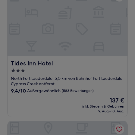
Tides Inn Hotel
Tides Inn Hotel
3.0-
Sterne-
North Fort Lauderdale, 5,5 km von Bahnhof Fort Lauderdale
Unterkunft
Cypress Creek entfernt
9.4
9,4/10
Außergewöhnlich
(583 Bewertungen)
von
Der
137 €
10,
Preis
Außergewöhnlich,
inkl. Steuern & Gebühren
beträgt
9. Aug.–10. Aug.
(583
137 €
Bewertungen)
Hampton Inn Fort Lauderdale Pompano Beach