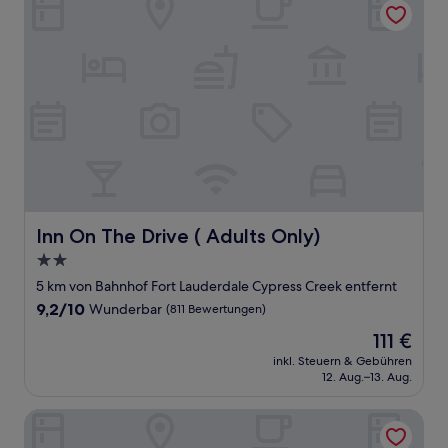
Inn On The Drive ( Adults Only)
Inn On The Drive ( Adults Only)
2.0-
Sterne-
5 km von Bahnhof Fort Lauderdale Cypress Creek entfernt
Unterkunft
9.2
9,2/10
Wunderbar
(811 Bewertungen)
von
Der
111 €
10,
Preis
Wunderbar,
inkl. Steuern & Gebühren
beträgt
12. Aug.–13. Aug.
(811
111 €
Bewertungen)
Tides Inn Hotel