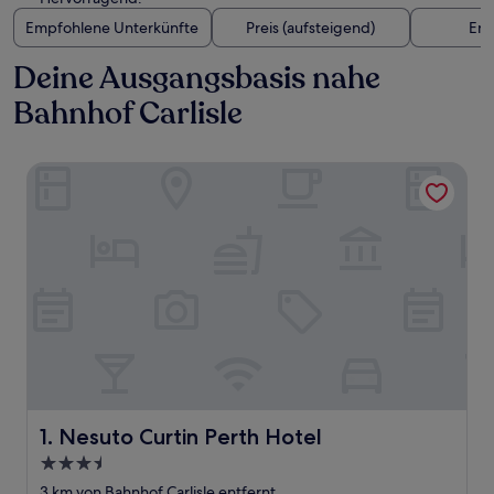
Empfohlene Unterkünfte
Preis (aufsteigend)
Ent
Deine Ausgangsbasis nahe
Bahnhof Carlisle
Nesuto Curtin Perth Hotel
Nesuto Curtin Perth Hotel
1. Nesuto Curtin Perth Hotel
3.5-
Sterne-
3 km von Bahnhof Carlisle entfernt