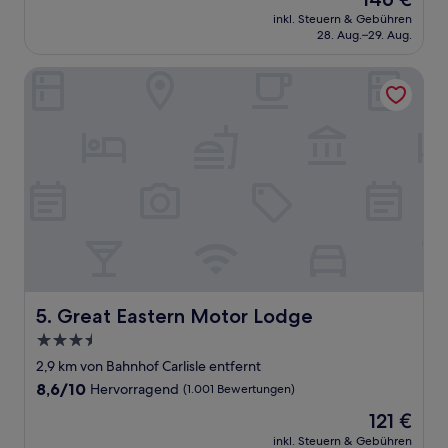
10,
Preis
Wunderbar,
inkl. Steuern & Gebühren
beträgt
28. Aug.–29. Aug.
(1.001
146 €
Bewertungen)
Great Eastern Motor Lodge
Great Eastern Motor Lodge
5. Great Eastern Motor Lodge
3.5-
Sterne-
2,9 km von Bahnhof Carlisle entfernt
Unterkunft
8.6
8,6/10
Hervorragend
(1.001 Bewertungen)
von
Der
121 €
10,
Preis
Hervorragend,
inkl. Steuern & Gebühren