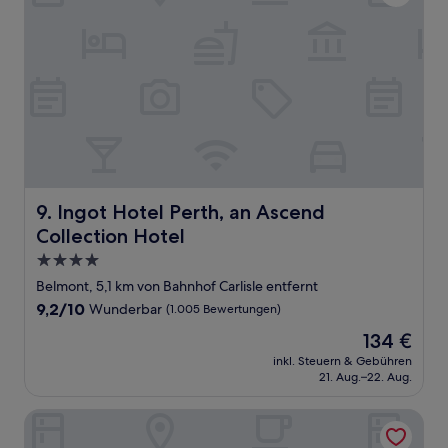
Ingot Hotel Perth, an Ascend Collection Hotel
9. Ingot Hotel Perth, an Ascend
Collection Hotel
4.0-
Sterne-
Belmont, 5,1 km von Bahnhof Carlisle entfernt
Unterkunft
9.2
9,2/10
Wunderbar
(1.005 Bewertungen)
von
Der
134 €
10,
Preis
Wunderbar,
inkl. Steuern & Gebühren
beträgt
21. Aug.–22. Aug.
(1.005
134 €
Bewertungen)
The Westin Perth