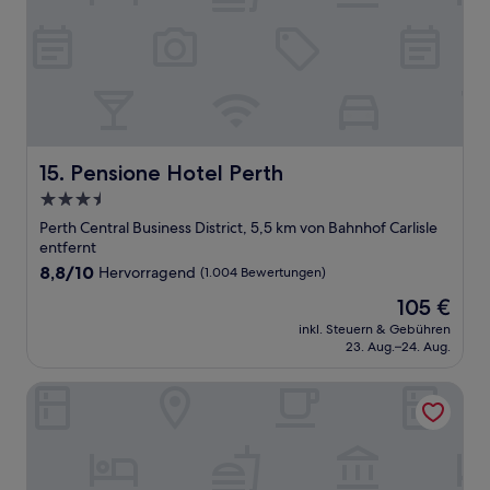
Pensione Hotel Perth
15. Pensione Hotel Perth
3.5-
Sterne-
Perth Central Business District, 5,5 km von Bahnhof Carlisle
Unterkunft
entfernt
8.8
8,8/10
Hervorragend
(1.004 Bewertungen)
von
Der
105 €
10,
Preis
Hervorragend,
inkl. Steuern & Gebühren
beträgt
23. Aug.–24. Aug.
(1.004
105 €
Bewertungen)
Mantra on Hay Perth