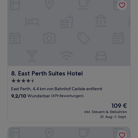
East Perth Suites Hotel
8. East Perth Suites Hotel
4.5-
Sterne-
East Perth, 4,4 km von Bahnhof Carlisle entfernt
Unterkunft
9.2
9,2/10
Wunderbar
(479 Bewertungen)
von
Der
109 €
10,
Preis
Wunderbar,
inkl. Steuern & Gebühren
beträgt
31. Aug.–1. Sept.
(479
109 €
Bewertungen)
Ingot Hotel Perth, an Ascend Collection Hotel