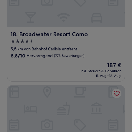
Broadwater Resort Como
18. Broadwater Resort Como
4.5-
Sterne-
5,5 km von Bahnhof Carlisle entfernt
Unterkunft
8.8
8,8/10
Hervorragend
(773 Bewertungen)
von
Der
187 €
10,
Preis
Hervorragend,
inkl. Steuern & Gebühren
beträgt
11. Aug.–12. Aug.
(773
187 €
Bewertungen)
Novotel Perth Langley