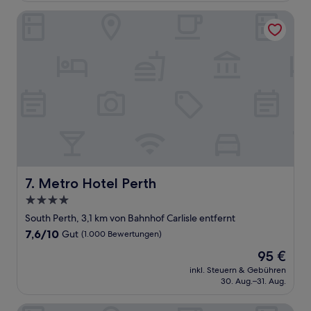
(1.003
Bewertungen)
Metro Hotel Perth
Metro Hotel Perth
7. Metro Hotel Perth
4.0-
Sterne-
South Perth, 3,1 km von Bahnhof Carlisle entfernt
Unterkunft
7.6
7,6/10
Gut
(1.000 Bewertungen)
von
Der
95 €
10,
Preis
Gut,
inkl. Steuern & Gebühren
beträgt
30. Aug.–31. Aug.
(1.000
95 €
Bewertungen)
East Perth Suites Hotel