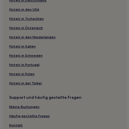
Hotels in Deutschland
Highgate: Hotels
Hotels in den USA
Mount Pleasant: Hotels
Hotels in Tschechien
East Victoria Park: Hotels
Hotels in Österreich
Daglish: Hotels
Hotels in den Niederlanden
Beechboro: Hotels
Perth City: Hotels
Hotels in Italien
Hotels nahe Council House
Hotels in Schweden
Yokine: Hotels
Hotels in Portugal
Redcliffe: Hotels
Hotels in Polen
Hotels nahe Ascot Racecourse
Hotels in der Türkei
North Perth: Hotels
Support und häufig gestellte Fragen
St James: Hotels
Hotels nahe Bahnhof Perth
Meine Buchungen
Hotels nahe Heirisson Island
Häufig gestellte Fragen
Inglewood: Hotels
Kontakt