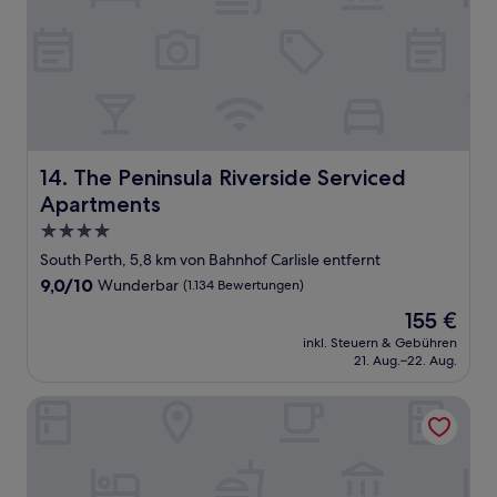
The Peninsula Riverside Serviced Apartments
14. The Peninsula Riverside Serviced
Apartments
4.0-
Sterne-
South Perth, 5,8 km von Bahnhof Carlisle entfernt
Unterkunft
9.0
9,0/10
Wunderbar
(1.134 Bewertungen)
von
Der
155 €
10,
Preis
Wunderbar,
inkl. Steuern & Gebühren
beträgt
21. Aug.–22. Aug.
(1.134
155 €
Bewertungen)
Pensione Hotel Perth