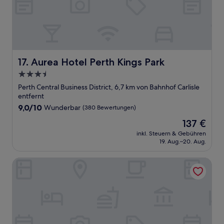
Aurea Hotel Perth Kings Park
17. Aurea Hotel Perth Kings Park
3.5-
Sterne-
Perth Central Business District, 6,7 km von Bahnhof Carlisle
Unterkunft
entfernt
9.0
9,0/10
Wunderbar
(380 Bewertungen)
von
Der
137 €
10,
Preis
Wunderbar,
inkl. Steuern & Gebühren
beträgt
19. Aug.–20. Aug.
(380
137 €
Bewertungen)
Broadwater Resort Como