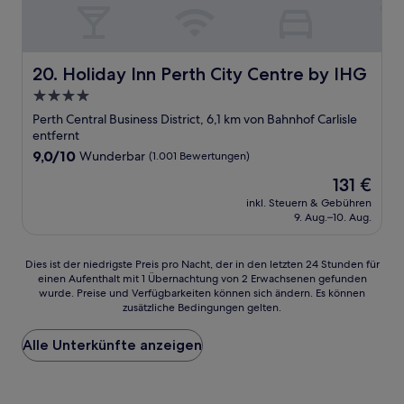
Holiday Inn Perth City Centre by IHG
20. Holiday Inn Perth City Centre by IHG
4.0-
Sterne-
Perth Central Business District, 6,1 km von Bahnhof Carlisle
Unterkunft
entfernt
9.0
9,0/10
Wunderbar
(1.001 Bewertungen)
von
Der
131 €
10,
Preis
Wunderbar,
inkl. Steuern & Gebühren
beträgt
9. Aug.–10. Aug.
(1.001
131 €
Bewertungen)
Dies
Dies ist der niedrigste Preis pro Nacht, der in den letzten 24 Stunden für
einen Aufenthalt mit 1 Übernachtung von 2 Erwachsenen gefunden
ist
wurde. Preise und Verfügbarkeiten können sich ändern. Es können
der
zusätzliche Bedingungen gelten.
niedrigste
Preis
Alle Unterkünfte anzeigen
pro
Nacht,
der
in