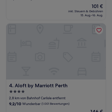
von
Der
101 €
10,
Preis
Außergewöhnlich,
inkl. Steuern & Gebühren
beträgt
15. Aug.–16. Aug.
(1
101 €
Bewertung)
Aloft by Marriott Perth
Aloft by Marriott Perth
4. Aloft by Marriott Perth
4.0-
Sterne-
2,8 km von Bahnhof Carlisle entfernt
Unterkunft
9.2
9,2/10
Wunderbar
(1.001 Bewertungen)
von
Der
146 €