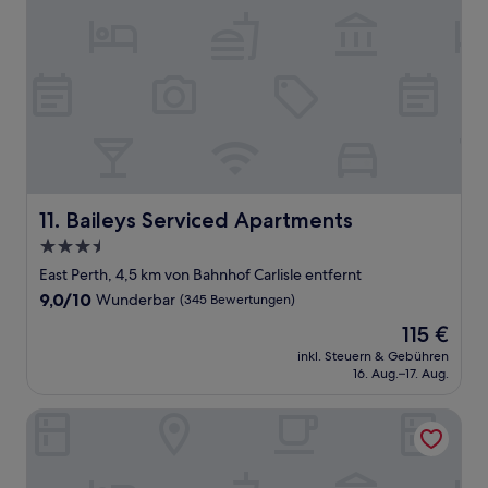
Baileys Serviced Apartments
11. Baileys Serviced Apartments
3.5-
Sterne-
East Perth, 4,5 km von Bahnhof Carlisle entfernt
Unterkunft
9.0
9,0/10
Wunderbar
(345 Bewertungen)
von
Der
115 €
10,
Preis
Wunderbar,
inkl. Steuern & Gebühren
beträgt
16. Aug.–17. Aug.
(345
115 €
Bewertungen)
Parmelia Hilton Perth