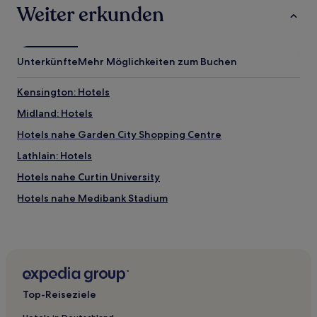
Weiter erkunden
Unterkünfte
Mehr Möglichkeiten zum Buchen
Kensington: Hotels
Midland: Hotels
Hotels nahe Garden City Shopping Centre
Lathlain: Hotels
Hotels nahe Curtin University
Hotels nahe Medibank Stadium
Hotels nahe Perth Zoo
Hotels nahe Outdoor Airport Viewing Platform
Hotels nahe RAC Arena
Perth Hotels
Top-Reiseziele
Applecross: Hotels