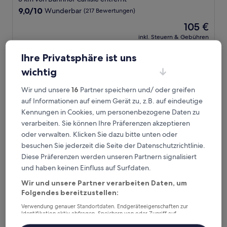
Unterkunft
9.0
9,0/10
Wunderbar
(217 Bewertungen)
von
Der
105 €
10,
Preis
Wunderbar,
inkl. Steuern & Gebühren
beträgt
6. Sept.–7. Sept.
(217
105 €
Bewertungen)
Ihre Privatsphäre ist uns
Econo Lodge Rivervale
wichtig
Wir und unsere
16
Partner speichern und/ oder greifen
auf Informationen auf einem Gerät zu, z.B. auf eindeutige
Kennungen in Cookies, um personenbezogene Daten zu
verarbeiten. Sie können Ihre Präferenzen akzeptieren
oder verwalten. Klicken Sie dazu bitte unten oder
besuchen Sie jederzeit die Seite der Datenschutzrichtlinie.
Diese Präferenzen werden unseren Partnern signalisiert
und haben keinen Einfluss auf Surfdaten.
Wir und unsere Partner verarbeiten Daten, um
Econo Lodge Rivervale
2. Econo Lodge Rivervale
Folgendes bereitzustellen:
3.0-
Verwendung genauer Standortdaten. Endgeräteeigenschaften zur
Sterne-
2,9 km von Bahnhof Carlisle entfernt
Identifikation aktiv abfragen. Speichern von oder Zugriff auf
Unterkunft
Informationen auf einem Endgerät. Personalisierte Werbung und
7.8
7,8/10
Gut
(1.000 Bewertungen)