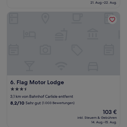
beträgt
21. Aug.–22. Aug.
(1.001
121 €
Bewertungen)
Flag Motor Lodge
Flag Motor Lodge
6. Flag Motor Lodge
3.5-
Sterne-
3,1 km von Bahnhof Carlisle entfernt
Unterkunft
8.2
8,2/10
Sehr gut
(1.003 Bewertungen)
von
Der
103 €
10,
Preis
Sehr
inkl. Steuern & Gebühren
beträgt
14. Aug.–15. Aug.
gut,
103 €