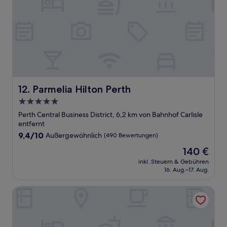
Parmelia Hilton Perth
12. Parmelia Hilton Perth
5.0-
Sterne-
Perth Central Business District, 6,2 km von Bahnhof Carlisle
Unterkunft
entfernt
9.4
9,4/10
Außergewöhnlich
(490 Bewertungen)
von
Der
140 €
10,
Preis
Außergewöhnlich,
inkl. Steuern & Gebühren
beträgt
16. Aug.–17. Aug.
(490
140 €
Bewertungen)
The Ritz-Carlton, Perth