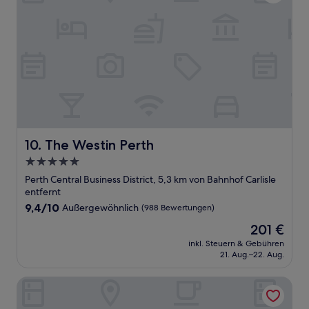
The Westin Perth
10. The Westin Perth
5.0-
Sterne-
Perth Central Business District, 5,3 km von Bahnhof Carlisle
Unterkunft
entfernt
9.4
9,4/10
Außergewöhnlich
(988 Bewertungen)
von
Der
201 €
10,
Preis
Außergewöhnlich,
inkl. Steuern & Gebühren
beträgt
21. Aug.–22. Aug.
(988
201 €
Bewertungen)
Baileys Serviced Apartments