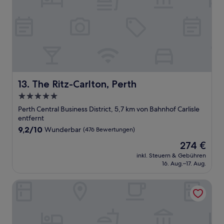
The Ritz-Carlton, Perth
13. The Ritz-Carlton, Perth
5.0-
Sterne-
Perth Central Business District, 5,7 km von Bahnhof Carlisle
Unterkunft
entfernt
9.2
9,2/10
Wunderbar
(476 Bewertungen)
von
Der
274 €
10,
Preis
Wunderbar,
inkl. Steuern & Gebühren
beträgt
16. Aug.–17. Aug.
(476
274 €
Bewertungen)
The Peninsula Riverside Serviced Apartments