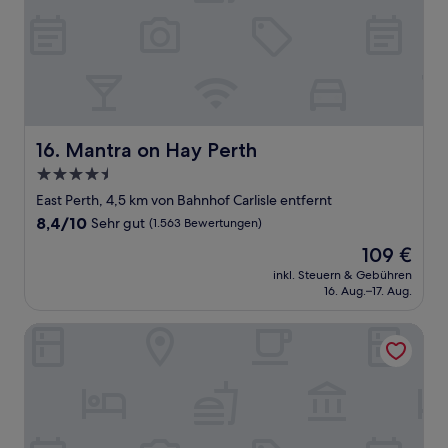
Mantra on Hay Perth
16. Mantra on Hay Perth
4.5-
Sterne-
East Perth, 4,5 km von Bahnhof Carlisle entfernt
Unterkunft
8.4
8,4/10
Sehr gut
(1.563 Bewertungen)
von
Der
109 €
10,
Preis
Sehr
inkl. Steuern & Gebühren
beträgt
16. Aug.–17. Aug.
gut,
109 €
(1.563
Bewertungen)
Aurea Hotel Perth Kings Park