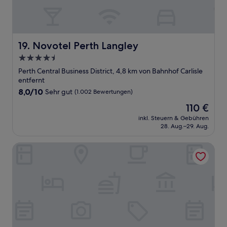
Novotel Perth Langley
19. Novotel Perth Langley
4.5-
Sterne-
Perth Central Business District, 4,8 km von Bahnhof Carlisle
Unterkunft
entfernt
8.0
8,0/10
Sehr gut
(1.002 Bewertungen)
von
Der
110 €
10,
Preis
Sehr
inkl. Steuern & Gebühren
beträgt
28. Aug.–29. Aug.
gut,
110 €
(1.002
Bewertungen)
Holiday Inn Perth City Centre by IHG