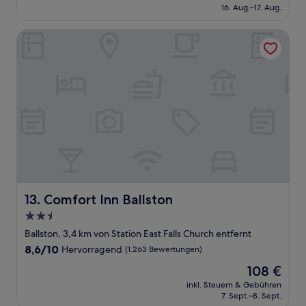
beträgt
16. Aug.–17. Aug.
(1.244
144 €
Bewertungen)
Comfort Inn Ballston
Comfort Inn Ballston
13. Comfort Inn Ballston
2.5-
Sterne-
Ballston, 3,4 km von Station East Falls Church entfernt
Unterkunft
8.6
8,6/10
Hervorragend
(1.263 Bewertungen)
von
Der
108 €
10,
Preis
Hervorragend,
inkl. Steuern & Gebühren
beträgt
7. Sept.–8. Sept.
(1.263
108 €