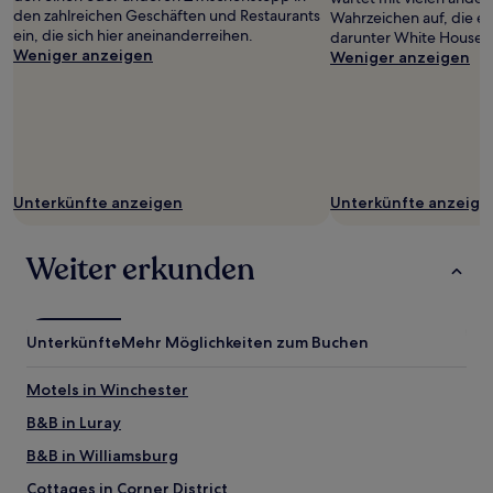
können
den zahlreichen Geschäften und Restaurants
Wahrzeichen auf, die ei
zusätzliche
ein, die sich hier aneinanderreihen.
darunter White House.
Bedingungen
Weniger anzeigen
Weniger anzeigen
gelten.
Unterkünfte anzeigen
Unterkünfte anzeige
Weiter erkunden
Unterkünfte
Mehr Möglichkeiten zum Buchen
Motels in Winchester
B&B in Luray
B&B in Williamsburg
Cottages in Corner District