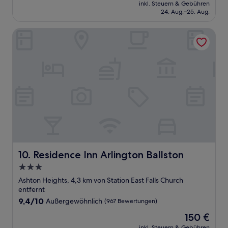
Preis
Gut,
inkl. Steuern & Gebühren
beträgt
24. Aug.–25. Aug.
(595
83 €
Bewertungen)
Residence Inn Arlington Ballston
Residence Inn Arlington Ballston
10. Residence Inn Arlington Ballston
3.0-
Sterne-
Ashton Heights, 4,3 km von Station East Falls Church
Unterkunft
entfernt
9.4
9,4/10
Außergewöhnlich
(967 Bewertungen)
von
Der
150 €
10,
Preis
Außergewöhnlich,
inkl. Steuern & Gebühren