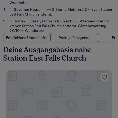
Wunderbar.
4. Governor House Inn
— 2-Sterne-Hotel in 2,2 km von Station
East Falls Church entfernt.
5. Home2 Suites By Hilton Falls Church
— 3-Sterne-Hotel in 2
km von Station East Falls Church entfernt. Gästebewertung:
9,0/10 — Wunderbar.
Empfohlene Unterkünfte
Preis (aufsteigend)
Ent
Deine Ausgangsbasis nahe
Station East Falls Church
Meeting House Boutique Hotel