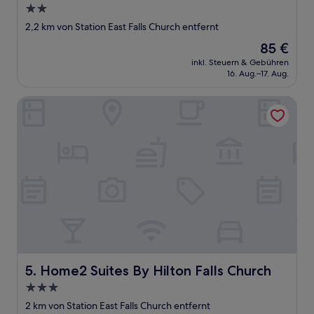
2.0-
Sterne-
2,2 km von Station East Falls Church entfernt
Unterkunft
Der
85 €
Preis
inkl. Steuern & Gebühren
beträgt
16. Aug.–17. Aug.
85 €
Home2 Suites By Hilton Falls Church
Home2 Suites By Hilton Falls Church
5. Home2 Suites By Hilton Falls Church
3.0-
Sterne-
2 km von Station East Falls Church entfernt