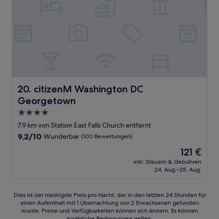
citizenM Washington DC Georgetown
20. citizenM Washington DC
Georgetown
4.0-
Sterne-
7,9 km von Station East Falls Church entfernt
Unterkunft
9.2
9,2/10
Wunderbar
(100 Bewertungen)
von
Der
121 €
10,
Preis
Wunderbar,
inkl. Steuern & Gebühren
beträgt
24. Aug.–25. Aug.
(100
121 €
Bewertungen)
Dies
Dies ist der niedrigste Preis pro Nacht, der in den letzten 24 Stunden für
einen Aufenthalt mit 1 Übernachtung von 2 Erwachsenen gefunden
ist
wurde. Preise und Verfügbarkeiten können sich ändern. Es können
der
zusätzliche Bedingungen gelten.