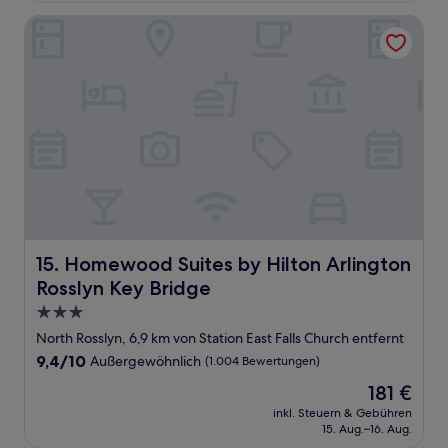
Bewertungen)
Homewood Suites by Hilton Arlington Rosslyn Key Bridge
Homewood Suites by Hilton Arlington Rosslyn Key Brid
15. Homewood Suites by Hilton Arlington
Rosslyn Key Bridge
3.0-
Sterne-
North Rosslyn, 6,9 km von Station East Falls Church entfernt
Unterkunft
9.4
9,4/10
Außergewöhnlich
(1.004 Bewertungen)
von
Der
181 €
10,
Preis
Außergewöhnlich,
inkl. Steuern & Gebühren
beträgt
15. Aug.–16. Aug.
(1.004
181 €