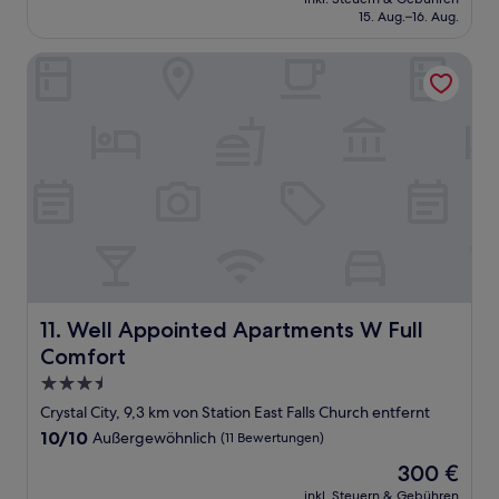
beträgt
15. Aug.–16. Aug.
(967
150 €
Bewertungen)
Well Appointed Apartments W Full Comfort
Well Appointed Apartments W Full Comfort
11. Well Appointed Apartments W Full
Comfort
3.5-
Sterne-
Crystal City, 9,3 km von Station East Falls Church entfernt
Unterkunft
10.0
10/10
Außergewöhnlich
(11 Bewertungen)
von
Der
300 €
10,
Preis
Außergewöhnlich,
inkl. Steuern & Gebühren