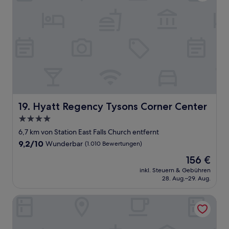
Hyatt Regency Tysons Corner Center
19. Hyatt Regency Tysons Corner Center
4.0-
Sterne-
6,7 km von Station East Falls Church entfernt
Unterkunft
9.2
9,2/10
Wunderbar
(1.010 Bewertungen)
von
Der
156 €
10,
Preis
Wunderbar,
inkl. Steuern & Gebühren
beträgt
28. Aug.–29. Aug.
(1.010
156 €
Bewertungen)
citizenM Washington DC Georgetown