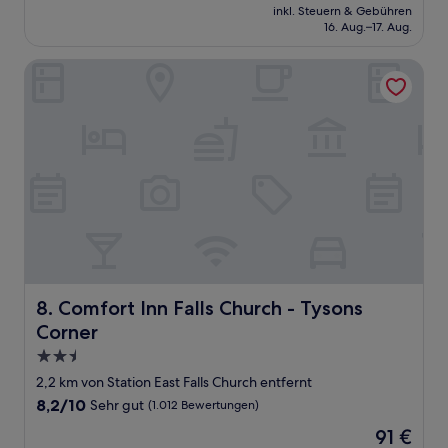
Preis
Sehr
inkl. Steuern & Gebühren
beträgt
16. Aug.–17. Aug.
gut,
75 €
(1.025
Bewertungen)
Comfort Inn Falls Church - Tysons Corner
Comfort Inn Falls Church - Tysons Corner
8. Comfort Inn Falls Church - Tysons
Corner
2.5-
Sterne-
2,2 km von Station East Falls Church entfernt
Unterkunft
8.2
8,2/10
Sehr gut
(1.012 Bewertungen)
von
Der
91 €
10,