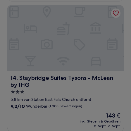
Bewertungen)
Staybridge Suites Tysons - McLean by IHG
Staybridge Suites Tysons - McLean by IHG
14. Staybridge Suites Tysons - McLean
by IHG
3.0-
Sterne-
5,8 km von Station East Falls Church entfernt
Unterkunft
9.2
9,2/10
Wunderbar
(1.003 Bewertungen)
von
Der
143 €
10,
Preis
Wunderbar,
inkl. Steuern & Gebühren
beträgt
5. Sept.–6. Sept.
(1.003
143 €