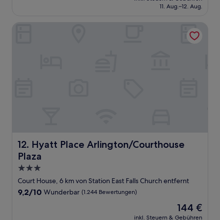
beträgt
11. Aug.–12. Aug.
(11
300 €
Bewertungen)
Hyatt Place Arlington/Courthouse Plaza
Hyatt Place Arlington/Courthouse Plaza
12. Hyatt Place Arlington/Courthouse
Plaza
3.0-
Sterne-
Court House, 6 km von Station East Falls Church entfernt
Unterkunft
9.2
9,2/10
Wunderbar
(1.244 Bewertungen)
von
Der
144 €
10,
Preis
Wunderbar,
inkl. Steuern & Gebühren