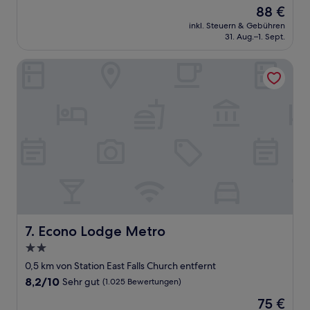
von
Der
88 €
10,
Preis
Sehr
inkl. Steuern & Gebühren
beträgt
31. Aug.–1. Sept.
gut,
88 €
(1.116
Bewertungen)
Econo Lodge Metro
Econo Lodge Metro
7. Econo Lodge Metro
2.0-
Sterne-
0,5 km von Station East Falls Church entfernt
Unterkunft
8.2
8,2/10
Sehr gut
(1.025 Bewertungen)
von
Der
75 €
10,