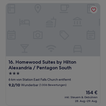
Bewertungen)
Homewood Suites by Hilton Alexandria / Pentagon South
Homewood Suites by Hilton Alexandria / Pentagon Sout
16. Homewood Suites by Hilton
Alexandria / Pentagon South
3.0-
Sterne-
6 km von Station East Falls Church entfernt
Unterkunft
9.2
9,2/10
Wunderbar
(1.006 Bewertungen)
von
Der
154 €
10,
Preis
Wunderbar,
inkl. Steuern & Gebühren
beträgt
28. Aug.–29. Aug.
(1.006
154 €
Bewertungen)