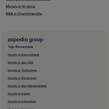
Motels in Virginia
B&B in Charlottesville
B&B in Lexington
Motels in Canal Walk
Motels in Petersburg
Aparthotels in Arlington
Top-Reiseziele
Familien in Williamsburg
Hotels in Deutschland
Haustierfreundliche in Williamsburg
Hotels in den USA
Familien in Zentral-Virginia
Hotels in Tschechien
Hotels mit Wellnessbereich in Charlottesville
Hotels in Österreich
Luxus in Charlottesville
Hotels in den Niederlanden
Günstige in Charlottesville
Hotels mit Küchenzeile in Charlottesville
Hotels in Italien
Hotels mit Parkplatz in Charlottesville
Hotels in Schweden
Familien in Charlottesville