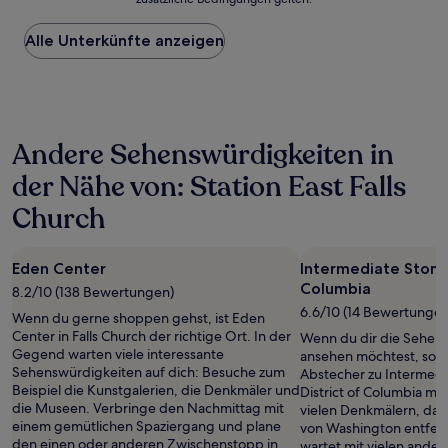
niedrigste
Preis
Alle Unterkünfte anzeigen
pro
Nacht,
der
in
den
letzten
Andere Sehenswürdigkeiten in
24 Stunden
für
der Nähe von: Station East Falls
einen
Aufenthalt
Church
mit
1 Übernachtung
von
Eden Center
Intermediate Stone 
2 Erwachsenen
Columbia
8.2/10 (138 Bewertungen)
gefunden
wurde.
6.6/10 (14 Bewertungen
Wenn du gerne shoppen gehst, ist Eden
Preise
Center in Falls Church der richtige Ort. In der
Wenn du dir die Sehens
und
Gegend warten viele interessante
ansehen möchtest, sollt
Verfügbarkeiten
Sehenswürdigkeiten auf dich: Besuche zum
Abstecher zu Intermedi
können
Beispiel die Kunstgalerien, die Denkmäler und
District of Columbia ma
sich
die Museen. Verbringe den Nachmittag mit
vielen Denkmälern, da
ändern.
einem gemütlichen Spaziergang und plane
von Washington entfernt
Es
den einen oder anderen Zwischenstopp in
wartet mit vielen ande