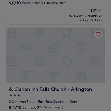
Unterkunft
9.0
9,0/10
Wunderbar
(531 Bewertungen)
von
Der
122 €
10,
Preis
Wunderbar,
inkl. Steuern & Gebühren
beträgt
5. Sept.–6. Sept.
(531
122 €
Bewertungen)
Clarion Inn Falls Church - Arlington
Clarion Inn Falls Church - Arlington
6. Clarion Inn Falls Church - Arlington
3.0-
Sterne-
2,3 km von Station East Falls Church entfernt
Unterkunft
8.4
8,4/10
Sehr gut
(1.116 Bewertungen)