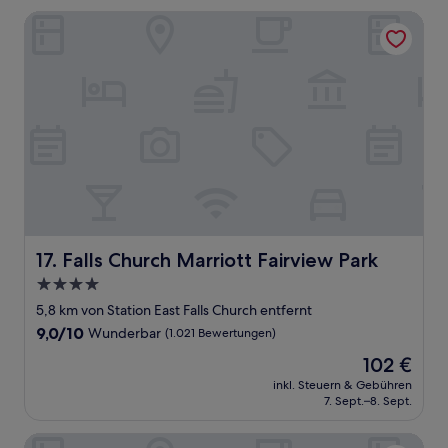
Falls Church Marriott Fairview Park
Falls Church Marriott Fairview Park
17. Falls Church Marriott Fairview Park
4.0-
Sterne-
5,8 km von Station East Falls Church entfernt
Unterkunft
9.0
9,0/10
Wunderbar
(1.021 Bewertungen)
von
Der
102 €
10,
Preis
Wunderbar,
inkl. Steuern & Gebühren
beträgt
7. Sept.–8. Sept.
(1.021
102 €
Bewertungen)
The Ritz-Carlton, Tysons Corner