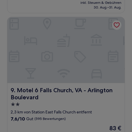
Preis
Sehr
inkl. Steuern & Gebühren
beträgt
30. Aug.–31. Aug.
gut,
91 €
(1.012
Bewertungen)
Motel 6 Falls Church, VA - Arlington Boulevard
Motel 6 Falls Church, VA - Arlington Boulevard
9. Motel 6 Falls Church, VA - Arlington
Boulevard
2.0-
Sterne-
2,3 km von Station East Falls Church entfernt
Unterkunft
7.6
7,6/10
Gut
(595 Bewertungen)
von
Der
83 €
10,