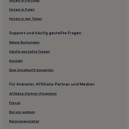
Hotels in Portugal
Haustierfreundliche in Manassas
Hotels in Polen
Familien in Wintergreen
Hotels in der Türkei
Hotels mit Fitnessbereich nahe York River State Park
Support und häufig gestellte Fragen
Günstige in Bellwood
Günstige in Nordvirginia
Meine Buchungen
Hotels mit Pool in Nordvirginia
Häufig gestellte Fragen
Hotels mit WLAN in Nordvirginia
Kontakt
Haustierfreundliche in Nordvirginia
Eine Unterkunft bewerten
Hotels mit Küchenzeile in Nordvirginia
Für Anbieter, Affliliate-Partner und Medien
Hotels mit Parkplatz in Nordvirginia
Affiliate-Partner-Programm
Hotels mit inbegriffenem Frühstück in Chantilly
Familien in Lexington
Presse
Hotels mit Parkplatz in Farmville
Bei uns werben
Business in Farmville
Reiseveranstalter