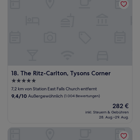
The Ritz-Carlton, Tysons Corner
18. The Ritz-Carlton, Tysons Corner
5.0-
Sterne-
7,2 km von Station East Falls Church entfernt
Unterkunft
9.4
9,4/10
Außergewöhnlich
(1.004 Bewertungen)
von
Der
282 €
10,
Preis
Außergewöhnlich,
inkl. Steuern & Gebühren
beträgt
28. Aug.–29. Aug.
(1.004
282 €
Bewertungen)
Hyatt Regency Tysons Corner Center