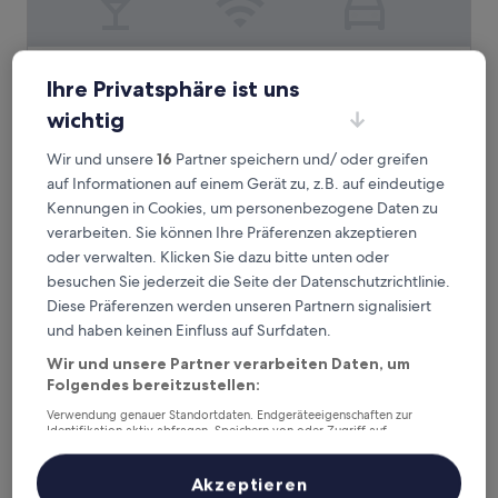
Meeting House Boutique Hotel
1. Meeting House Boutique Hotel
Ihre Privatsphäre ist uns
3.0-
wichtig
Sterne-
1,8 km von Station East Falls Church entfernt
Unterkunft
9.2
9,2/10
Wunderbar
(433 Bewertungen)
Wir und unsere
16
Partner speichern und/ oder greifen
von
auf Informationen auf einem Gerät zu, z.B. auf eindeutige
Der
175 €
10,
Preis
Kennungen in Cookies, um personenbezogene Daten zu
Wunderbar,
inkl. Steuern & Gebühren
beträgt
13. Aug.–14. Aug.
(433
verarbeiten. Sie können Ihre Präferenzen akzeptieren
175 €
Bewertungen)
oder verwalten. Klicken Sie dazu bitte unten oder
Hampton Inn & Suites Falls Church
besuchen Sie jederzeit die Seite der Datenschutzrichtlinie.
Diese Präferenzen werden unseren Partnern signalisiert
und haben keinen Einfluss auf Surfdaten.
Wir und unsere Partner verarbeiten Daten, um
Folgendes bereitzustellen:
Verwendung genauer Standortdaten. Endgeräteeigenschaften zur
Identifikation aktiv abfragen. Speichern von oder Zugriff auf
Informationen auf einem Endgerät. Personalisierte Werbung und
Inhalte, Messung von Werbeleistung und der Performance von Inhalten,
Zielgruppenforschung sowie Entwicklung und Verbesserung von
Akzeptieren
Angeboten.