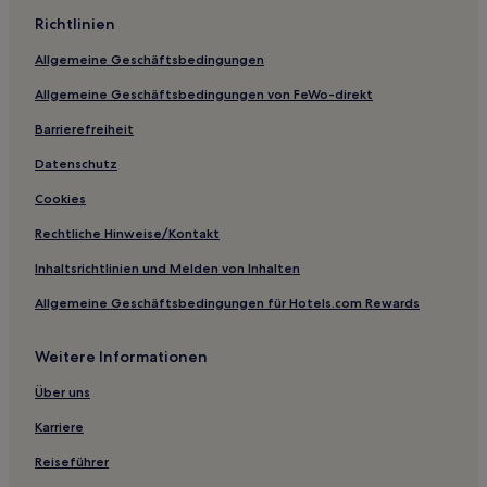
Hotels mit Pool in Farmville
Richtlinien
Günstige in Farmville
Allgemeine Geschäftsbedingungen
Haustierfreundliche in Farmville
Allgemeine Geschäftsbedingungen von FeWo-direkt
Business in Addison Heights
Haustierfreundliche in Vienna
Barrierefreiheit
Hotels mit inbegriffenem Frühstück in Vienna
Datenschutz
Familien in Vienna
Cookies
Hotels mit Parkplatz in Vienna
Rechtliche Hinweise/Kontakt
Hotels mit Pool in Bon Air
Inhaltsrichtlinien und Melden von Inhalten
Haustierfreundliche in Dulles Town Center
Allgemeine Geschäftsbedingungen für Hotels.com Rewards
Günstige in Staunton
Weitere Informationen
Haustierfreundliche in Orange
Hotels mit Parkplatz in Appomattox
Über uns
Haustierfreundliche in Virginia
Karriere
Hotels mit Küchenzeile in Virginia
Reiseführer