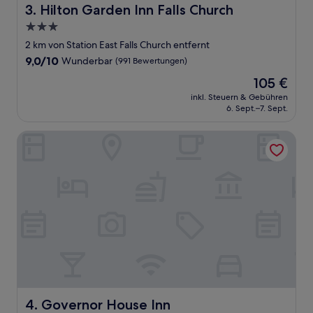
Hilton Garden Inn Falls Church
3. Hilton Garden Inn Falls Church
3.0-
Sterne-
2 km von Station East Falls Church entfernt
Unterkunft
9.0
9,0/10
Wunderbar
(991 Bewertungen)
von
Der
105 €
10,
Preis
Wunderbar,
inkl. Steuern & Gebühren
beträgt
6. Sept.–7. Sept.
(991
105 €
Bewertungen)
Governor House Inn
Governor House Inn
4. Governor House Inn