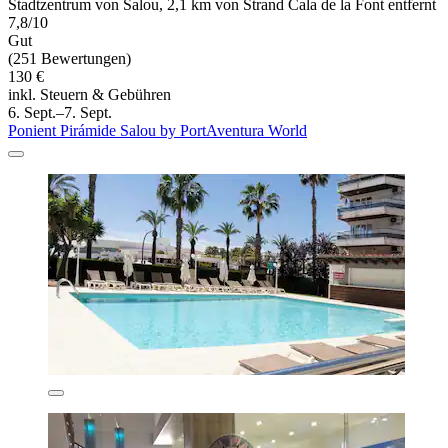
Stadtzentrum von Salou, 2,1 km von Strand Cala de la Font entfernt
7,8/10
Gut
(251 Bewertungen)
130 €
inkl. Steuern & Gebühren
6. Sept.–7. Sept.
Ponient Pirámide Salou by PortAventura World