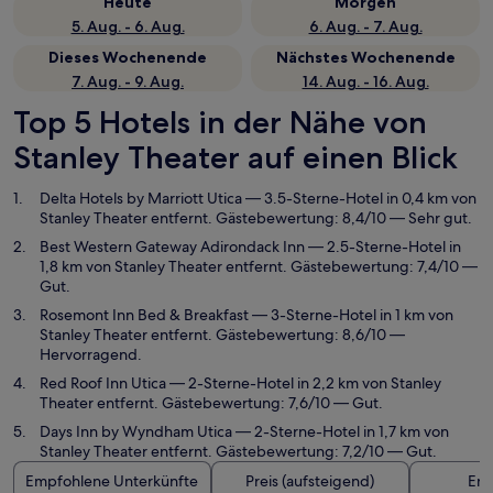
Heute
Morgen
5. Aug. - 6. Aug.
6. Aug. - 7. Aug.
Dieses Wochenende
Nächstes Wochenende
7. Aug. - 9. Aug.
14. Aug. - 16. Aug.
Top 5 Hotels in der Nähe von
Stanley Theater auf einen Blick
Delta Hotels by Marriott Utica
— 3.5-Sterne-Hotel in 0,4 km von
Stanley Theater entfernt. Gästebewertung: 8,4/10 — Sehr gut.
Best Western Gateway Adirondack Inn
— 2.5-Sterne-Hotel in
1,8 km von Stanley Theater entfernt. Gästebewertung: 7,4/10 —
Gut.
Rosemont Inn Bed & Breakfast
— 3-Sterne-Hotel in 1 km von
Stanley Theater entfernt. Gästebewertung: 8,6/10 —
Hervorragend.
Red Roof Inn Utica
— 2-Sterne-Hotel in 2,2 km von Stanley
Theater entfernt. Gästebewertung: 7,6/10 — Gut.
Days Inn by Wyndham Utica
— 2-Sterne-Hotel in 1,7 km von
Stanley Theater entfernt. Gästebewertung: 7,2/10 — Gut.
Empfohlene Unterkünfte
Preis (aufsteigend)
Ent