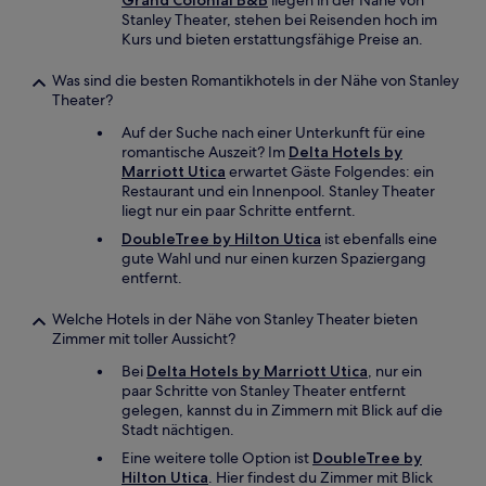
Grand Colonial B&B
liegen in der Nähe von
Stanley Theater, stehen bei Reisenden hoch im
Kurs und bieten erstattungsfähige Preise an.
Was sind die besten Romantikhotels in der Nähe von Stanley
Theater?
Auf der Suche nach einer Unterkunft für eine
romantische Auszeit? Im
Delta Hotels by
Marriott Utica
erwartet Gäste Folgendes: ein
Restaurant und ein Innenpool. Stanley Theater
liegt nur ein paar Schritte entfernt.
DoubleTree by Hilton Utica
ist ebenfalls eine
gute Wahl und nur einen kurzen Spaziergang
entfernt.
Welche Hotels in der Nähe von Stanley Theater bieten
Zimmer mit toller Aussicht?
Bei
Delta Hotels by Marriott Utica
, nur ein
paar Schritte von Stanley Theater entfernt
gelegen, kannst du in Zimmern mit Blick auf die
Stadt nächtigen.
Eine weitere tolle Option ist
DoubleTree by
Hilton Utica
. Hier findest du Zimmer mit Blick