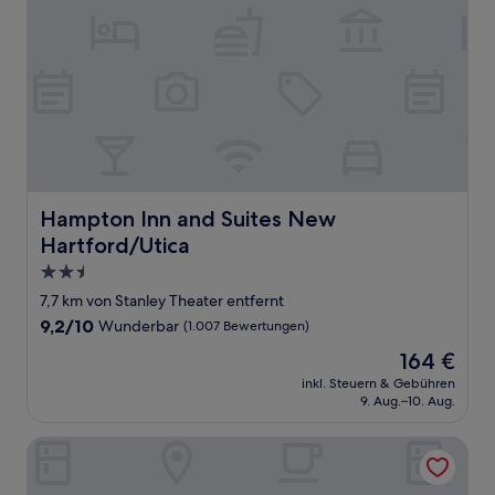
Hampton Inn and Suites New Hartford/Utica
Hampton Inn and Suites New
Hartford/Utica
2.5-
Sterne-
7,7 km von Stanley Theater entfernt
Unterkunft
9.2
9,2/10
Wunderbar
(1.007 Bewertungen)
von
Der
164 €
10,
Preis
Wunderbar,
inkl. Steuern & Gebühren
beträgt
9. Aug.–10. Aug.
(1.007
164 €
Bewertungen)
TownePlace Suites by Marriott New Hartford