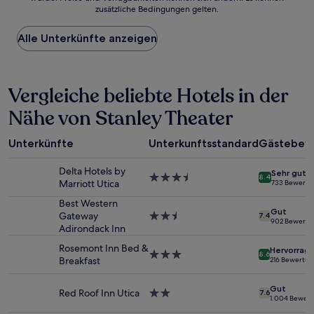
der
zusätzliche Bedingungen gelten.
niedrigste
Preis
Alle Unterkünfte anzeigen
pro
Nacht,
der
in
Vergleiche beliebte Hotels in der
den
letzten
Nähe von Stanley Theater
24 Stunden
für
einen
Unterkünfte
Unterkunftsstandard
Gästebew
Aufenthalt
mit
Delta Hotels by
Sehr gut
1 Übernachtung
3.5-
8.4
Marriott Utica
733 Bewertu
von
Sterne-
2 Erwachsenen
Unterkunft
Best Western
Gut
gefunden
Gateway
2.5-
7.4
902 Bewertu
wurde.
Adirondack Inn
Sterne-
Preise
Unterkunft
Rosemont Inn Bed &
Hervorrag
und
3.0-
8.6
Breakfast
216 Bewertu
Verfügbarkeiten
Sterne-
können
Unterkunft
Gut
sich
Red Roof Inn Utica
2.0-
7.6
1.004 Bewer
ändern.
Sterne-