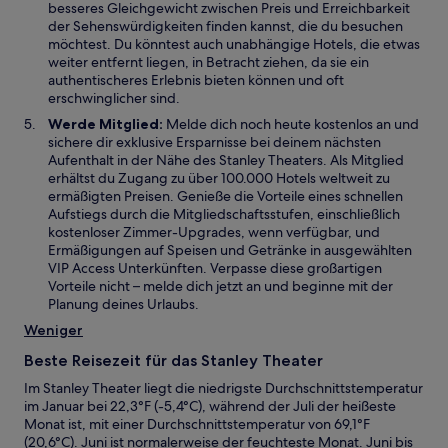
besseres Gleichgewicht zwischen Preis und Erreichbarkeit
der Sehenswürdigkeiten finden kannst, die du besuchen
möchtest. Du könntest auch unabhängige Hotels, die etwas
weiter entfernt liegen, in Betracht ziehen, da sie ein
authentischeres Erlebnis bieten können und oft
erschwinglicher sind.
Werde Mitglied:
Melde dich noch heute kostenlos an und
sichere dir exklusive Ersparnisse bei deinem nächsten
Aufenthalt in der Nähe des Stanley Theaters. Als Mitglied
erhältst du Zugang zu über 100.000 Hotels weltweit zu
ermäßigten Preisen. Genieße die Vorteile eines schnellen
Aufstiegs durch die Mitgliedschaftsstufen, einschließlich
kostenloser Zimmer-Upgrades, wenn verfügbar, und
Ermäßigungen auf Speisen und Getränke in ausgewählten
VIP Access Unterkünften. Verpasse diese großartigen
Vorteile nicht – melde dich jetzt an und beginne mit der
Planung deines Urlaubs.
Weniger
Beste Reisezeit für das Stanley Theater
Im Stanley Theater liegt die niedrigste Durchschnittstemperatur
im Januar bei 22,3°F (-5,4°C), während der Juli der heißeste
Monat ist, mit einer Durchschnittstemperatur von 69,1°F
(20,6°C). Juni ist normalerweise der feuchteste Monat. Juni bis