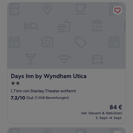
Days Inn by Wyndham Utica
Days Inn by Wyndham Utica
Days Inn by Wyndham Utica
2.0-
Sterne-
1,7 km von Stanley Theater entfernt
Unterkunft
7.2
7,2/10
Gut
(1.008 Bewertungen)
von
Der
84 €
10,
Preis
Gut,
inkl. Steuern & Gebühren
beträgt
3. Sept.–4. Sept.
(1.008
84 €
Bewertungen)
Fairfield Inn & Suites by Marriott Rome