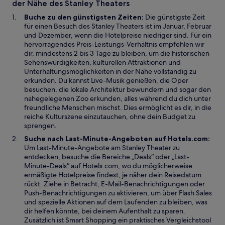
der Nähe des Stanley Theaters
m
e
n
n
ö
s
Buche zu den günstigsten Zeiten:
Die günstigste Zeit
e
f
t
für einen Besuch des Stanley Theaters ist im Januar, Februar
u
f
e
und Dezember, wenn die Hotelpreise niedriger sind. Für ein
e
n
r
hervorragendes Preis-Leistungs-Verhältnis empfehlen wir
n
e
g
dir, mindestens 2 bis 3 Tage zu bleiben, um die historischen
F
t
e
Sehenswürdigkeiten, kulturellen Attraktionen und
e
ö
Unterhaltungsmöglichkeiten in der Nähe vollständig zu
n
f
erkunden. Du kannst Live-Musik genießen, die Oper
s
f
besuchen, die lokale Architektur bewundern und sogar den
t
n
nahegelegenen Zoo erkunden, alles während du dich unter
e
e
freundliche Menschen mischst. Dies ermöglicht es dir, in die
r
t
reiche Kulturszene einzutauchen, ohne dein Budget zu
g
sprengen.
e
Suche nach Last-Minute-Angeboten auf Hotels.com:
ö
Um Last-Minute-Angebote am Stanley Theater zu
f
entdecken, besuche die Bereiche „Deals“ oder „Last-
f
Minute-Deals“ auf Hotels.com, wo du möglicherweise
n
ermäßigte Hotelpreise findest, je näher dein Reisedatum
e
rückt. Ziehe in Betracht, E-Mail-Benachrichtigungen oder
t
Push-Benachrichtigungen zu aktivieren, um über Flash Sales
und spezielle Aktionen auf dem Laufenden zu bleiben, was
dir helfen könnte, bei deinem Aufenthalt zu sparen.
Zusätzlich ist Smart Shopping ein praktisches Vergleichstool