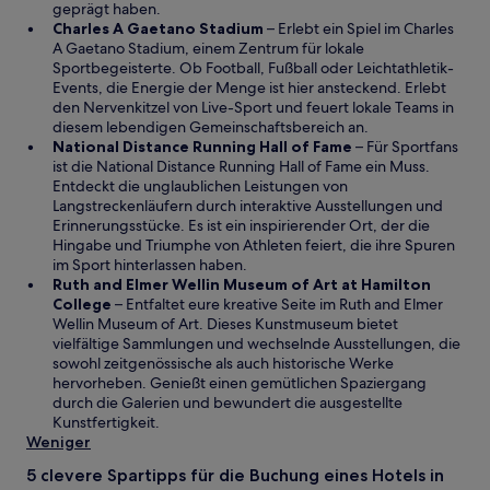
i
e
geprägt haben.
W
n
n
Charles A Gaetano Stadium
– Erlebt ein Spiel im Charles
i
e
F
A Gaetano Stadium, einem Zentrum für lokale
r
m
e
Sportbegeisterte. Ob Football, Fußball oder Leichtathletik-
d
n
n
Events, die Energie der Menge ist hier ansteckend. Erlebt
i
e
s
den Nervenkitzel von Live-Sport und feuert lokale Teams in
n
u
t
diesem lebendigen Gemeinschaftsbereich an.
e
e
W
e
National Distance Running Hall of Fame
– Für Sportfans
i
n
i
r
ist die National Distance Running Hall of Fame ein Muss.
n
F
r
g
Entdeckt die unglaublichen Leistungen von
e
e
d
e
Langstreckenläufern durch interaktive Ausstellungen und
m
n
i
ö
Erinnerungsstücke. Es ist ein inspirierender Ort, der die
n
s
n
f
Hingabe und Triumphe von Athleten feiert, die ihre Spuren
e
t
e
f
im Sport hinterlassen haben.
u
e
i
n
Ruth and Elmer Wellin Museum of Art at Hamilton
W
e
r
n
e
College
– Entfaltet eure kreative Seite im Ruth and Elmer
i
n
g
e
t
Wellin Museum of Art. Dieses Kunstmuseum bietet
r
F
e
m
vielfältige Sammlungen und wechselnde Ausstellungen, die
d
e
ö
n
sowohl zeitgenössische als auch historische Werke
i
n
f
e
hervorheben. Genießt einen gemütlichen Spaziergang
n
s
f
u
durch die Galerien und bewundert die ausgestellte
e
t
n
e
Kunstfertigkeit.
i
e
e
n
Weniger
n
r
t
F
5 clevere Spartipps für die Buchung eines Hotels in
e
g
e