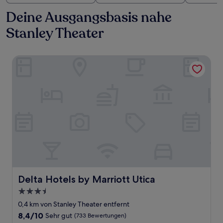
Deine Ausgangsbasis nahe
Stanley Theater
Delta Hotels by Marriott Utica
Delta Hotels by Marriott Utica
Delta Hotels by Marriott Utica
3.5-
Sterne-
0,4 km von Stanley Theater entfernt
Unterkunft
8.4
8,4/10
Sehr gut
(733 Bewertungen)