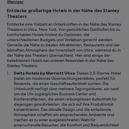
Weniger
Entdecke großartige Hotels in der Nähe des Stanley
Theaters
Entdecke eine Vielzahl an Unterkünften in der Nähe des Stanley
Theaters in Utica, New York. Von gemütlichen Gasthöfen bis zu
komfortablen Hotels findest du Optionen, die
unterschiedlichen Budgets und Vorlieben gerecht werden.
Genieße die Nähe zu lokalen Attraktionen, Restaurants und der
lebhaften Atmosphäre der Innenstadt von Utica, während du in
der Nähe des Theaters übernachtest. Hier sind einige der
beliebtesten Hotels bei unseren Reisenden in der Nähe des
Stanley Theaters:
W
Delta Hotels by Marriott Utica
: Dieses 3,5-Sterne-Hotel
i
bietet ein modernes Übernachtungserlebnis, perfekt für
r
Reisende, die einen Geschäftsaufenthalt suchen. Die
d
Unterkunft verfügt über mehrere Tagungsräume, ein rund
i
um die Uhr zugängliches Business Center und
n
Konferenzflächen, die einen reibungslosen Aufenthalt für
e
diejenigen gewährleisten, die sich auf ihre Produktivität
i
konzentrieren. Das stilvolle Design und die einladende
n
Atmosphäre schaffen ein ansprechendes Ambiente und
e
machen es zu einer ausgezeichneten Wahl für
m
anspruchsvolle Besucher, die Komfort und Bequemlichkeit