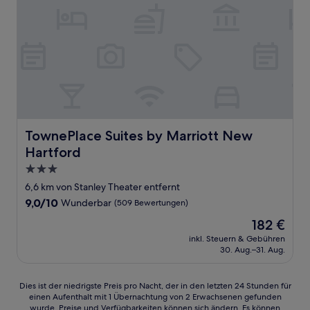
TownePlace Suites by Marriott New Hartford
TownePlace Suites by Marriott New
Hartford
3.0-
Sterne-
6,6 km von Stanley Theater entfernt
Unterkunft
9.0
9,0/10
Wunderbar
(509 Bewertungen)
von
Der
182 €
10,
Preis
Wunderbar,
inkl. Steuern & Gebühren
beträgt
30. Aug.–31. Aug.
(509
182 €
Bewertungen)
Dies
Dies ist der niedrigste Preis pro Nacht, der in den letzten 24 Stunden für
einen Aufenthalt mit 1 Übernachtung von 2 Erwachsenen gefunden
ist
wurde. Preise und Verfügbarkeiten können sich ändern. Es können