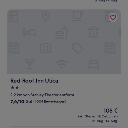
6. Aug.–7. Aug.
(216
173 €
Bewertungen)
Red Roof Inn Utica
Red Roof Inn Utica
Red Roof Inn Utica
2.0-
Sterne-
2,2 km von Stanley Theater entfernt
Unterkunft
7.6
7,6/10
Gut
(1.004 Bewertungen)
von
Der
105 €
10,
Preis
Gut,
inkl. Steuern & Gebühren
beträgt
12. Aug.–13. Aug.
(1.004
105 €
Bewertungen)