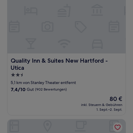
Quality Inn & Suites New Hartford - Utica
Quality Inn & Suites New Hartford -
Utica
2.5-
Sterne-
5,1 km von Stanley Theater entfernt
Unterkunft
7.4
7,4/10
Gut
(902 Bewertungen)
von
Der
80 €
10,
Preis
Gut,
inkl. Steuern & Gebühren
beträgt
1. Sept.–2. Sept.
(902
80 €
Bewertungen)
Burrstone Inn, an Ascend Collection Hotel