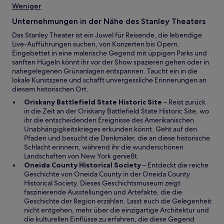
n
Weniger
e
e
ö
u
Unternehmungen in der Nähe des Stanley Theaters
f
e
f
Das Stanley Theater ist ein Juwel für Reisende, die lebendige
n
n
Live-Aufführungen suchen, von Konzerten bis Opern.
F
e
Eingebettet in eine malerische Gegend mit üppigen Parks und
e
t
sanften Hügeln könnt ihr vor der Show spazieren gehen oder in
n
nahegelegenen Grünanlagen entspannen. Taucht ein in die
s
lokale Kunstszene und schafft unvergessliche Erinnerungen an
t
diesem historischen Ort.
e
r
W
Oriskany Battlefield State Historic Site
– Reist zurück
g
i
in die Zeit an der Oriskany Battlefield State Historic Site, wo
e
r
ihr die entscheidenden Ereignisse des Amerikanischen
ö
d
Unabhängigkeitskrieges erkunden könnt. Geht auf den
f
i
Pfaden und besucht die Denkmäler, die an diese historische
f
n
Schlacht erinnern, während ihr die wunderschönen
n
e
Landschaften von New York genießt.
e
W
i
Oneida County Historical Society
– Entdeckt die reiche
t
i
n
Geschichte von Oneida County in der Oneida County
r
e
Historical Society. Dieses Geschichtsmuseum zeigt
d
m
faszinierende Ausstellungen und Artefakte, die die
i
n
Geschichte der Region erzählen. Lasst euch die Gelegenheit
n
e
nicht entgehen, mehr über die einzigartige Architektur und
e
u
die kulturellen Einflüsse zu erfahren, die diese Gegend