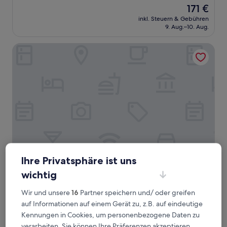
von
Der
171 €
10,
Preis
Sehr
inkl. Steuern & Gebühren
beträgt
9. Aug.–10. Aug.
gut,
171 €
(733
Bewertungen)
Best Western Gateway Adirondack Inn
Ihre Privatsphäre ist uns
Best Western Gateway Adirondack Inn
Best Western Gateway Adirondack Inn
wichtig
2.5-
Sterne-
Wir und unsere
16
Partner speichern und/ oder greifen
1,8 km von Stanley Theater entfernt
Unterkunft
auf Informationen auf einem Gerät zu, z.B. auf eindeutige
7.4
7,4/10
Gut
(902 Bewertungen)
von
Kennungen in Cookies, um personenbezogene Daten zu
Der
129 €
10,
verarbeiten. Sie können Ihre Präferenzen akzeptieren