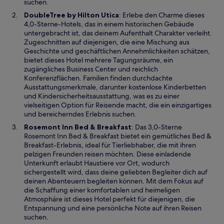
n
suchen.
e
W
DoubleTree by Hilton Utica
: Erlebe den Charme dieses
u
i
4,0-Sterne-Hotels, das in einem historischen Gebäude
e
r
untergebracht ist, das deinem Aufenthalt Charakter verleiht.
n
d
Zugeschnitten auf diejenigen, die eine Mischung aus
F
i
Geschichte und geschäftlichen Annehmlichkeiten schätzen,
e
n
bietet dieses Hotel mehrere Tagungsräume, ein
n
e
zugängliches Business Center und reichlich
s
i
Konferenzflächen. Familien finden durchdachte
t
n
Ausstattungsmerkmale, darunter kostenlose Kinderbetten
e
e
und Kindersicherheitsausstattung, was es zu einer
r
m
vielseitigen Option für Reisende macht, die ein einzigartiges
g
n
und bereicherndes Erlebnis suchen.
e
e
W
Rosemont Inn Bed & Breakfast
: Das 3,0-Sterne
ö
u
i
Rosemont Inn Bed & Breakfast bietet ein gemütliches Bed &
f
e
r
Breakfast-Erlebnis, ideal für Tierliebhaber, die mit ihren
f
n
d
pelzigen Freunden reisen möchten. Diese einladende
n
F
i
Unterkunft erlaubt Haustiere vor Ort, wodurch
e
e
n
sichergestellt wird, dass deine geliebten Begleiter dich auf
t
n
e
deinen Abenteuern begleiten können. Mit dem Fokus auf
s
i
die Schaffung einer komfortablen und heimeligen
t
n
Atmosphäre ist dieses Hotel perfekt für diejenigen, die
e
e
Entspannung und eine persönliche Note auf ihren Reisen
r
m
suchen.
g