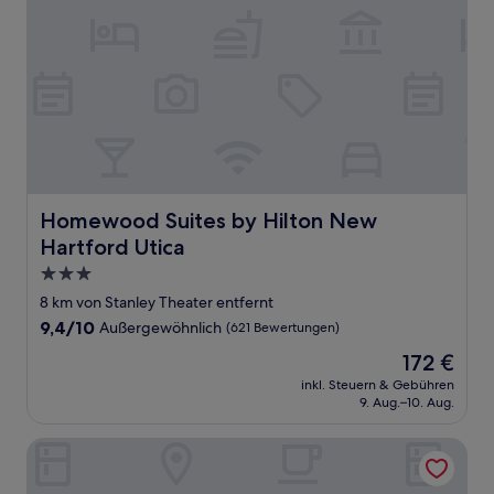
Homewood Suites by Hilton New Hartford Utica
Homewood Suites by Hilton New
Hartford Utica
3.0-
Sterne-
8 km von Stanley Theater entfernt
Unterkunft
9.4
9,4/10
Außergewöhnlich
(621 Bewertungen)
von
Der
172 €
10,
Preis
Außergewöhnlich,
inkl. Steuern & Gebühren
beträgt
9. Aug.–10. Aug.
(621
172 €
Bewertungen)
Hampton Inn and Suites New Hartford/Utica