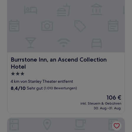
Burrstone Inn, an Ascend Collection Hotel
Burrstone Inn, an Ascend Collection
Hotel
3.0-
Sterne-
4 km von Stanley Theater entfernt
Unterkunft
8.4
8,4/10
Sehr gut
(1.010 Bewertungen)
von
Der
106 €
10,
Preis
Sehr
inkl. Steuern & Gebühren
beträgt
30. Aug.–31. Aug.
gut,
106 €
(1.010
Bewertungen)
Homewood Suites by Hilton New Hartford Utica