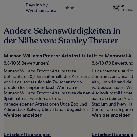
Es
Unterkunft
Days Inn by
Gut
können
2.0-
7.2
Wyndham Utica
1.008 Bewer
zusätzliche
Sterne-
Bedingungen
Unterkunft
gelten.
Andere Sehenswürdigkeiten in
der Nähe von: Stanley Theater
Munson Williams Proctor Arts Institute
Utica Memorial Aud
8.8/10 (6 Bewertungen)
8.6/10 (70 Bewertunge
Munson Williams Proctor Arts Institute
Utica Memorial Auditori
befindet sich 0,8 km außerhalb des Zentrums
Zentrum von Utica. Ide
von Utica, sodass sich ein Zwischenstopp
also, um während deines
problemlos einplanen lässt. Wenn du in
vorbeizuschauen. Wenn
Munson Williams Proctor Arts Institute deinen
Auditorium toll findest, 
Spaß hattest, werden dich die
auch die beiden Arenen
nahegelegenen Attraktionen Utica Zoo und
Stadium und New Hartf
Adirondack Railway Utica Station begeistern.
Center, die sich ganz i
Weniger anzeigen
Weniger anzeigen
Unterkünfte anzeigen
Unterkünfte anzeige