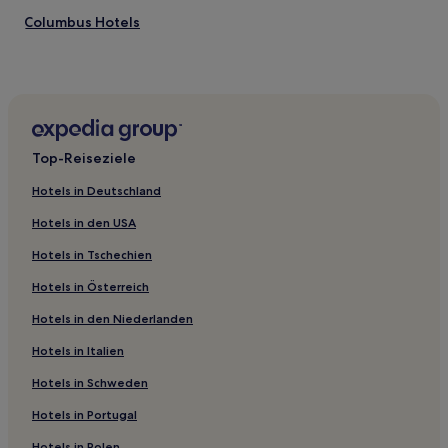
Columbus Hotels
Warren: Hotels
Minden: Hotels
Oriskany Hotels
Hotels nahe Ruth and Elmer Wellin Museum of Art at
Top-Reiseziele
Hamilton College
North Bay Hotels
Hotels in Deutschland
Gemeinde Russia: Hotels
Hotels in den USA
Paris Hotels
Hotels in Tschechien
Town of Richfield: Hotels
Hotels in Österreich
Hotels nahe Rome Historical Society & Museum
Hotels in den Niederlanden
Town of Augusta: Hotels
Hotels in Italien
Utica Hotels
Hotels in Schweden
Danube Hotels
Hotels in Portugal
Cleveland Hotels
Hotels in Polen