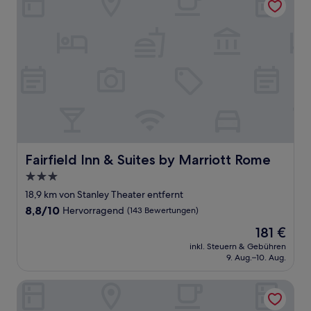
Fairfield Inn & Suites by Marriott Rome
Fairfield Inn & Suites by Marriott Rome
3.0-
Sterne-
18,9 km von Stanley Theater entfernt
Unterkunft
8.8
8,8/10
Hervorragend
(143 Bewertungen)
von
Der
181 €
10,
Preis
Hervorragend,
inkl. Steuern & Gebühren
beträgt
9. Aug.–10. Aug.
(143
181 €
Bewertungen)
Quality Inn & Suites New Hartford - Utica