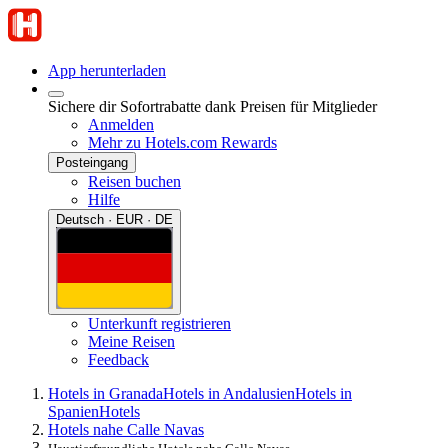
App herunterladen
Sichere dir Sofortrabatte dank Preisen für Mitglieder
Anmelden
Mehr zu Hotels.com Rewards
Posteingang
Reisen buchen
Hilfe
Deutsch · EUR · DE
Unterkunft registrieren
Meine Reisen
Feedback
Hotels in Granada
Hotels in Andalusien
Hotels in
Spanien
Hotels
Hotels nahe Calle Navas