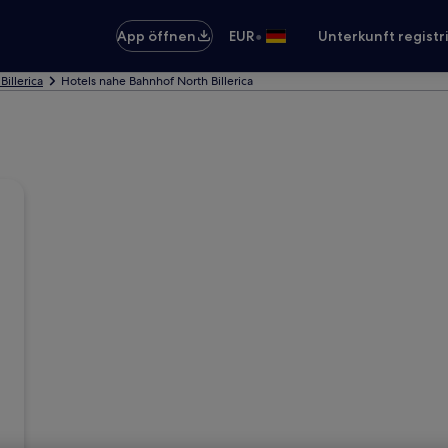
•
App öffnen
EUR
Unterkunft registr
Billerica
Hotels nahe Bahnhof North Billerica