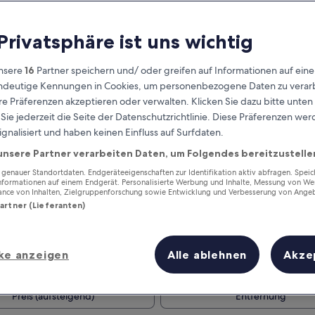
 Privatsphäre ist uns wichtig
nsere
16
Partner speichern und/ oder greifen auf Informationen auf ein
eindeutige Kennungen in Cookies, um personenbezogene Daten zu verarb
e Präferenzen akzeptieren oder verwalten. Klicken Sie dazu bitte unten
ie jederzeit die Seite der Datenschutzrichtlinie. Diese Präferenzen we
ignalisiert und haben keinen Einfluss auf Surfdaten.
unsere Partner verarbeiten Daten, um Folgendes bereitzustelle
Verdiene Prämien für jede
wahrgenommene Übernachtung
enauer Standortdaten. Endgeräteeigenschaften zur Identifikation aktiv abfragen. Spei
Informationen auf einem Endgerät. Personalisierte Werbung und Inhalte, Messung von We
ance von Inhalten, Zielgruppenforschung sowie Entwicklung und Verbesserung von Ange
Partner (Lieferanten)
ke anzeigen
Alle ablehnen
Akze
Morgen
Dieses Wochenende
7. Aug. - 8. Aug.
7. Aug. - 9. Aug.
Preis (aufsteigend)
Entfernung