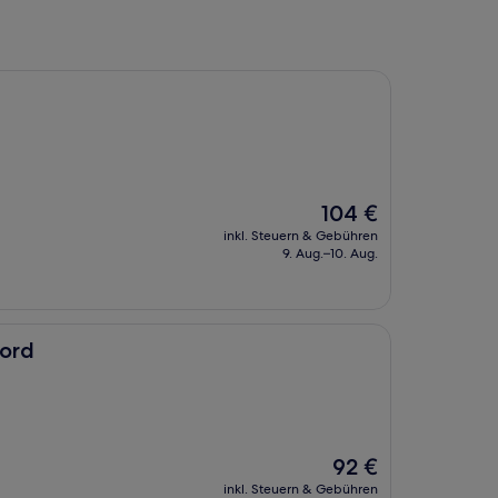
Der
104 €
Preis
inkl. Steuern & Gebühren
beträgt
9. Aug.–10. Aug.
104 €
ford
Der
92 €
Preis
inkl. Steuern & Gebühren