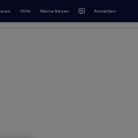
ieren
Hilfe
Meine Reisen
Anmelden