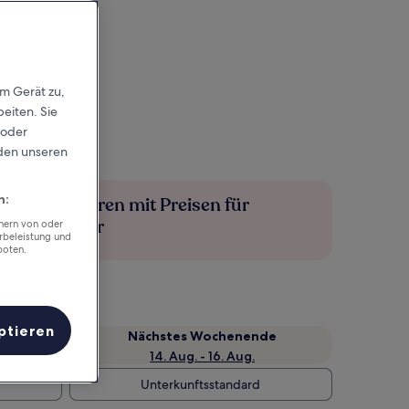
em Gerät zu,
eiten. Sie
 oder
rden unseren
n:
Mehr sparen mit Preisen für
Mitglieder
chern von oder
rbeleistung und
boten.
ptieren
Nächstes Wochenende
14. Aug. - 16. Aug.
Unterkunftsstandard