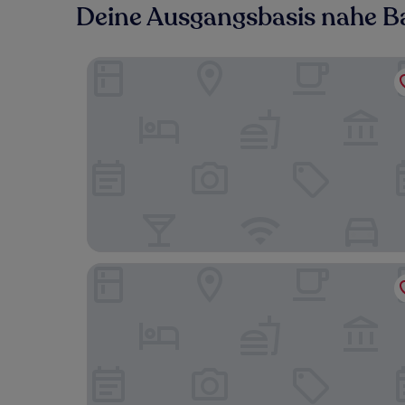
Deine Ausgangsbasis nahe Ba
Sonesta Select Boston Lowell Chelmsford
Courtyard by Marriott Boston Billerica/Bedford