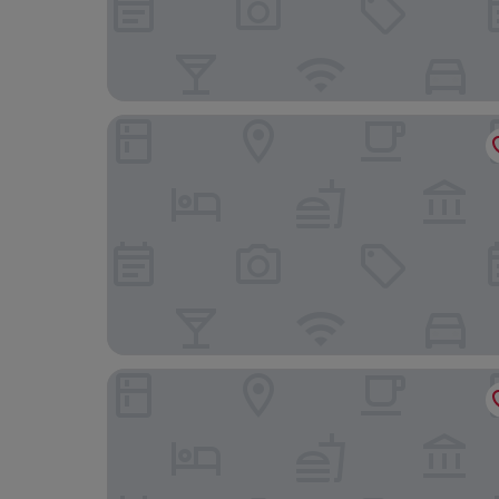
Homewood Suites by Hilton Boston/Billerica
Extended Stay America Suites Boston Tewksbur