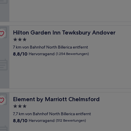
Gut,
(744
Bewertungen)
Hilton Garden Inn Tewksbury Andover
Hilton Garden Inn Tewksbury Andover
3.0-
Sterne-
7 km von Bahnhof North Billerica entfernt
Unterkunft
8.8
8,8/10
Hervorragend
(1.254 Bewertungen)
von
10,
Hervorragend,
(1.254
Bewertungen)
Element by Marriott Chelmsford
Element by Marriott Chelmsford
3.0-
Sterne-
7,7 km von Bahnhof North Billerica entfernt
Unterkunft
8.8
8,8/10
Hervorragend
(512 Bewertungen)
von
10,