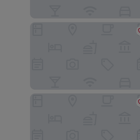
Fairfield Inn by Marriott Boston Tewksbury/And
Home2 Suites by Hilton Chelmsford Lowell