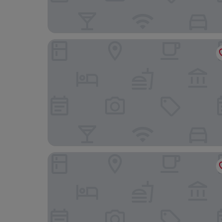
Holiday Inn Express Chelmsford by IHG
Residences at International Place