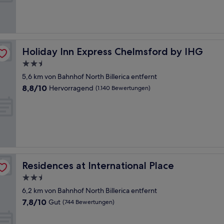
Gut,
(638
Bewertungen)
Holiday Inn Express Chelmsford by IHG
Holiday Inn Express Chelmsford by IHG
2.5-
Sterne-
5,6 km von Bahnhof North Billerica entfernt
Unterkunft
8.8
8,8/10
Hervorragend
(1.140 Bewertungen)
von
10,
Hervorragend,
(1.140
Bewertungen)
Residences at International Place
Residences at International Place
2.5-
Sterne-
6,2 km von Bahnhof North Billerica entfernt
Unterkunft
7.8
7,8/10
Gut
(744 Bewertungen)
von
10,