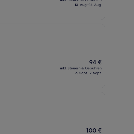
inkl. Steuern & Gebühren
beträgt
13. Aug.–14. Aug.
107 €
Der
94 €
Preis
inkl. Steuern & Gebühren
beträgt
6. Sept.–7. Sept.
94 €
Der
100 €