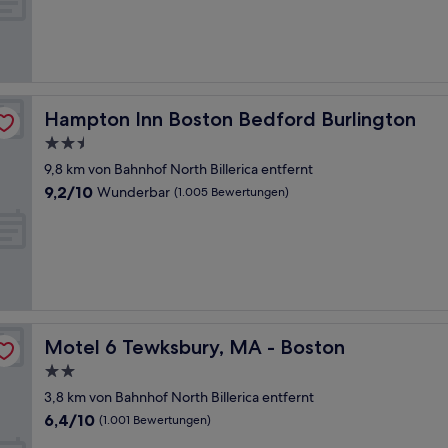
Hervorragend,
(512
Bewertungen)
Hampton Inn Boston Bedford Burlington
Hampton Inn Boston Bedford Burlington
2.5-
Sterne-
9,8 km von Bahnhof North Billerica entfernt
Unterkunft
9.2
9,2/10
Wunderbar
(1.005 Bewertungen)
von
10,
Wunderbar,
(1.005
Bewertungen)
Motel 6 Tewksbury, MA - Boston
Motel 6 Tewksbury, MA - Boston
2.0-
Sterne-
3,8 km von Bahnhof North Billerica entfernt
Unterkunft
6.4
6,4/10
(1.001 Bewertungen)
von