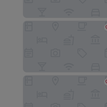
Hilton Garden Inn Tewksbury Andover
Element by Marriott Chelmsford