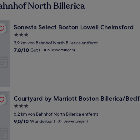
hnhof North Billerica
Sonesta Select Boston Lowell Chelmsford
Sonesta Select Boston Lowell Chelmsford
3.0-
Sterne-
3,9 km von Bahnhof North Billerica entfernt
Unterkunft
7.8
7,8/10
Gut
(1.006 Bewertungen)
von
10,
Gut,
(1.006
Bewertungen)
Courtyard by Marriott Boston Billerica/Bedford
Courtyard by Marriott Boston Billerica/Bed
3.0-
Sterne-
6,2 km von Bahnhof North Billerica entfernt
Unterkunft
9.0
9,0/10
Wunderbar
(1.011 Bewertungen)
von
10,
Wunderbar,