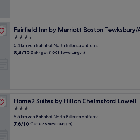
(1.011
Bewertungen)
over
Fairfield Inn by Marriott Boston Tewksbury/Andover
Fairfield Inn by Marriott Boston Tewksbury
3.5-
Sterne-
6,4 km von Bahnhof North Billerica entfernt
Unterkunft
8.4
8,4/10
Sehr gut
(1.003 Bewertungen)
von
10,
Sehr
gut,
(1.003
Bewertungen)
Home2 Suites by Hilton Chelmsford Lowell
Home2 Suites by Hilton Chelmsford Lowell
3.0-
Sterne-
5,5 km von Bahnhof North Billerica entfernt
Unterkunft
7.6
7,6/10
Gut
(638 Bewertungen)
von
10,