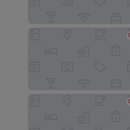
Hampton Inn Boston Bedford Burlington
Motel 6 Tewksbury, MA - Boston