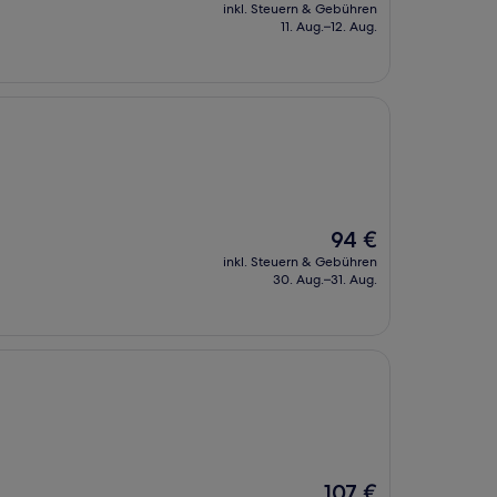
Preis
inkl. Steuern & Gebühren
beträgt
11. Aug.–12. Aug.
100 €
Der
94 €
Preis
inkl. Steuern & Gebühren
beträgt
30. Aug.–31. Aug.
94 €
Der
107 €