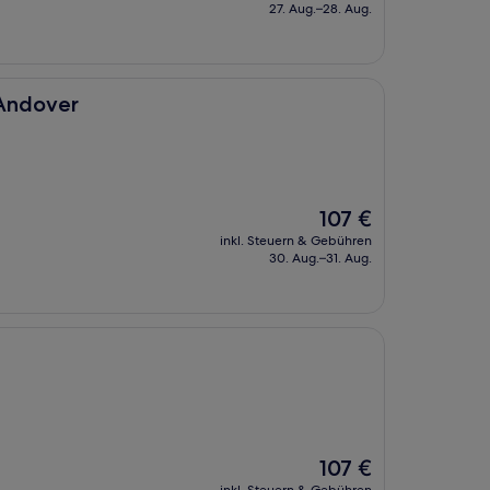
beträgt
27. Aug.–28. Aug.
92 €
/Andover
Der
107 €
Preis
inkl. Steuern & Gebühren
beträgt
30. Aug.–31. Aug.
107 €
Der
107 €
Preis