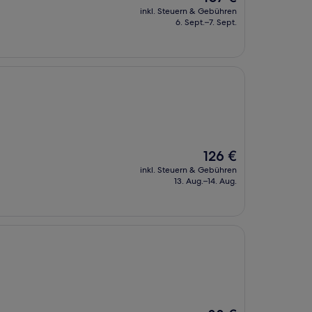
Preis
inkl. Steuern & Gebühren
beträgt
6. Sept.–7. Sept.
107 €
Der
126 €
Preis
inkl. Steuern & Gebühren
beträgt
13. Aug.–14. Aug.
126 €