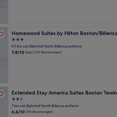
10,
(1.001
Bewertungen)
Homewood Suites by Hilton Boston/Billerica
Homewood Suites by Hilton Boston/Billeric
3.0-
Sterne-
9,7 km von Bahnhof North Billerica entfernt
Unterkunft
7.8
7,8/10
Gut
(1.012 Bewertungen)
von
10,
Gut,
(1.012
Bewertungen)
y
Extended Stay America Suites Boston Tewksbury
Extended Stay America Suites Boston Tewk
2.5-
Sterne-
7 km von Bahnhof North Billerica entfernt
Unterkunft
6.4
6,4/10
(710 Bewertungen)
von