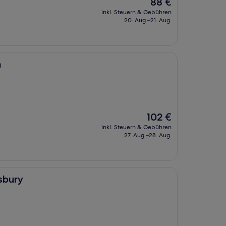
Der
88 €
Preis
inkl. Steuern & Gebühren
beträgt
20. Aug.–21. Aug.
88 €
a
Der
102 €
Preis
inkl. Steuern & Gebühren
beträgt
27. Aug.–28. Aug.
102 €
sbury