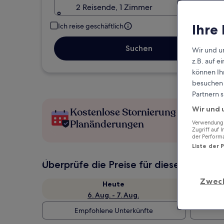
2 Reisende, 1 Zimmer
Ihre
Ich reise geschäftlich
Suchen
Wir und u
z.B. auf 
können Ihr
besuchen S
Partnern s
Wir und 
Kostenlose Stornierung bei
Planänderungen
Verwendung g
Zugriff auf 
der Perform
Liste der 
Überprüfe die Preise für diese Daten
Zwec
Heute
6. Aug. - 7. Aug.
Empfohlene Unterkünfte