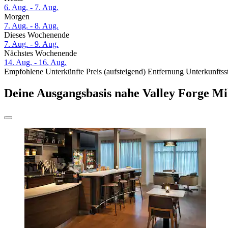
6. Aug. - 7. Aug.
Morgen
7. Aug. - 8. Aug.
Dieses Wochenende
7. Aug. - 9. Aug.
Nächstes Wochenende
14. Aug. - 16. Aug.
Empfohlene Unterkünfte
Preis (aufsteigend)
Entfernung
Unterkunftss
Deine Ausgangsbasis nahe Valley Forge M