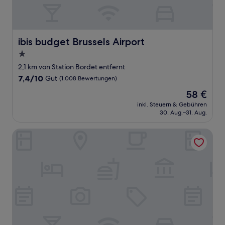
ibis budget Brussels Airport
ibis budget Brussels Airport
1.0-
Stern-
2,1 km von Station Bordet entfernt
Unterkunft
7.4
7,4/10
Gut
(1.008 Bewertungen)
von
Der
58 €
10,
Preis
Gut,
inkl. Steuern & Gebühren
beträgt
30. Aug.–31. Aug.
(1.008
58 €
Bewertungen)
Hotel Evergreen