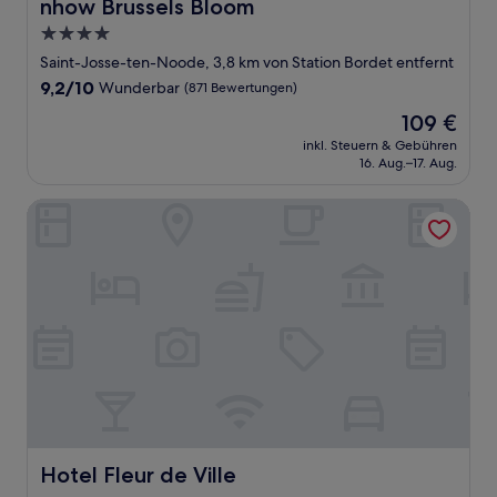
nhow Brussels Bloom
nhow Brussels Bloom
4.0-
Sterne-
Saint-Josse-ten-Noode, 3,8 km von Station Bordet entfernt
Unterkunft
9.2
9,2/10
Wunderbar
(871 Bewertungen)
von
Der
109 €
10,
Preis
Wunderbar,
inkl. Steuern & Gebühren
beträgt
16. Aug.–17. Aug.
(871
109 €
Bewertungen)
Hotel Fleur de Ville
Hotel Fleur de Ville
Hotel Fleur de Ville