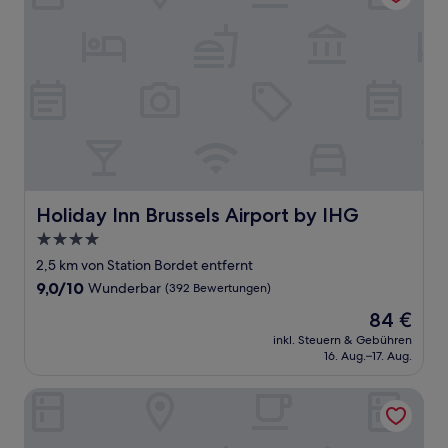
Holiday Inn Brussels Airport by IHG
Holiday Inn Brussels Airport by IHG
4.0-
Sterne-
2,5 km von Station Bordet entfernt
Unterkunft
9.0
9,0/10
Wunderbar
(392 Bewertungen)
von
Der
84 €
10,
Preis
Wunderbar,
inkl. Steuern & Gebühren
beträgt
16. Aug.–17. Aug.
(392
84 €
Bewertungen)
Holiday Inn Express Brussels Airport by IHG