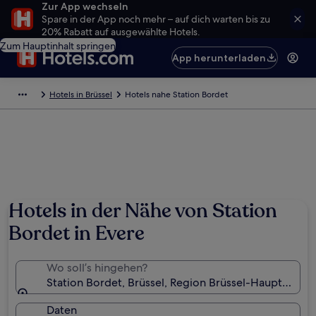
Zur App wechseln
Spare in der App noch mehr – auf dich warten bis zu
20% Rabatt auf ausgewählte Hotels.
Zum Hauptinhalt springen
App herunterladen
Hotels in Brüssel
Hotels nahe Station Bordet
Hotels in der Nähe von Station
Bordet in Evere
Wo soll’s hingehen?
Station Bordet, Brüssel, Region Brüssel-Hauptstadt,
Daten