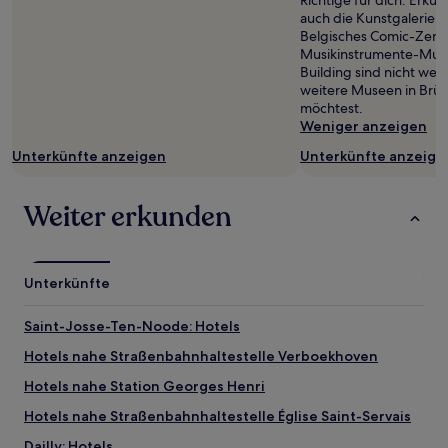
Richtige für dich. Erku
und
auch die Kunstgalerien
Verfügbarkeiten
Belgisches Comic-Zen
können
Musikinstrumente-Mus
sich
Building sind nicht wei
ändern.
weitere Museen in Brü
Es
möchtest.
können
Weniger anzeigen
zusätzliche
Bedingungen
Unterkünfte anzeigen
Unterkünfte anzeige
gelten.
Weiter erkunden
Unterkünfte
Saint-Josse-Ten-Noode: Hotels
Hotels nahe Straßenbahnhaltestelle Verboekhoven
Hotels nahe Station Georges Henri
Hotels nahe Straßenbahnhaltestelle Église Saint-Servais
Dailly: Hotels