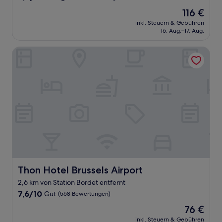
von
Der
116 €
10,
Preis
Sehr
inkl. Steuern & Gebühren
beträgt
16. Aug.–17. Aug.
gut,
116 €
(641
Bewertungen)
Thon Hotel Brussels Airport
Thon Hotel Brussels Airport
Thon Hotel Brussels Airport
2,6 km von Station Bordet entfernt
7.6
7,6/10
Gut
(568 Bewertungen)
von
Der
76 €
10,
Preis
Gut,
inkl. Steuern & Gebühren