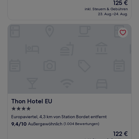
Der
125 €
10,
Preis
Wunderbar,
inkl. Steuern & Gebühren
beträgt
23. Aug.–24. Aug.
(230
125 €
Bewertungen)
Thon Hotel EU
Thon Hotel EU
Thon Hotel EU
4.0-
Sterne-
Europaviertel, 4,3 km von Station Bordet entfernt
Unterkunft
9.4
9,4/10
Außergewöhnlich
(1.004 Bewertungen)
von
Der
122 €
10,
Preis