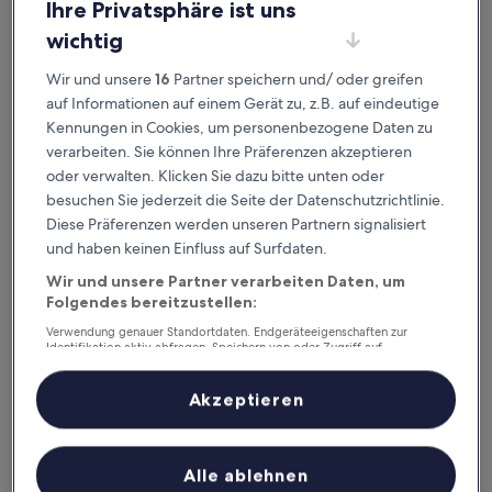
Residence Inn by Marriott Brussels
Ihre Privatsphäre ist uns
Airport
wichtig
2,2 km von Station Bordet entfernt
9.4
Wir und unsere
16
Partner speichern und/ oder greifen
9,4/10
Außergewöhnlich
(255 Bewertungen)
von
auf Informationen auf einem Gerät zu, z.B. auf eindeutige
Der
120 €
10,
Kennungen in Cookies, um personenbezogene Daten zu
Preis
Außergewöhnlich,
inkl. Steuern & Gebühren
beträgt
verarbeiten. Sie können Ihre Präferenzen akzeptieren
10. Aug.–11. Aug.
(255
120 €
oder verwalten. Klicken Sie dazu bitte unten oder
Bewertungen)
NH Brussels Airport
besuchen Sie jederzeit die Seite der Datenschutzrichtlinie.
Diese Präferenzen werden unseren Partnern signalisiert
und haben keinen Einfluss auf Surfdaten.
Wir und unsere Partner verarbeiten Daten, um
Folgendes bereitzustellen:
Verwendung genauer Standortdaten. Endgeräteeigenschaften zur
Identifikation aktiv abfragen. Speichern von oder Zugriff auf
Informationen auf einem Endgerät. Personalisierte Werbung und
Inhalte, Messung von Werbeleistung und der Performance von Inhalten,
Zielgruppenforschung sowie Entwicklung und Verbesserung von
Akzeptieren
Angeboten.
Liste der Partner (Lieferanten)
NH Brussels Airport
NH Brussels Airport
Alle ablehnen