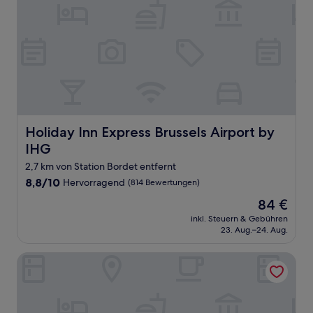
Holiday Inn Express Brussels Airport by IHG
Holiday Inn Express Brussels Airport by
IHG
2,7 km von Station Bordet entfernt
8.8
8,8/10
Hervorragend
(814 Bewertungen)
von
Der
84 €
10,
Preis
Hervorragend,
inkl. Steuern & Gebühren
beträgt
23. Aug.–24. Aug.
(814
84 €
Bewertungen)
Courtyard by Marriott Brussels