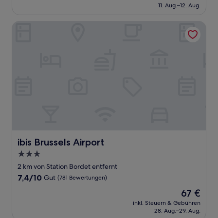
beträgt
11. Aug.–12. Aug.
(568
76 €
Bewertungen)
ibis Brussels Airport
ibis Brussels Airport
ibis Brussels Airport
3.0-
Sterne-
2 km von Station Bordet entfernt
Unterkunft
7.4
7,4/10
Gut
(781 Bewertungen)
von
Der
67 €
10,
Preis
Gut,
inkl. Steuern & Gebühren
beträgt
28. Aug.–29. Aug.
(781
67 €