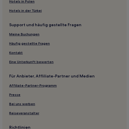
Hotels in Polen
Hotels nahe Station Joséphine Charlotte
Hotels in der Türkei
Hotels nahe Straßenbahnhaltestelle Helmet
Laken: Hotels
Support und häufig gestellte Fragen
Hotels nahe Josaphat Park
Meine Buchungen
Brabantwijk: Hotels
Häufig gestellte Fragen
Hotels nahe City 2 Shopping Mall
Kontakt
Hotels nahe Königliche Gewächshäuser in Laken
Eine Unterkunft bewerten
Evere: Hotels
Hotels nahe Woluwe Shopping Centre
Für Anbieter, Affliliate-Partner und Medien
Hotels nahe Straßenbahnhaltestelle Evere Shopping
Affiliate-Partner-Programm
Haren: Hotels
Presse
Aparthotels in Parc de Roodebeek
Bei uns werben
Aparthotels in Brüssel
Reiseveranstalter
Hostels in Brüssel
Gasthäuser in Brüssel
Richtlinien