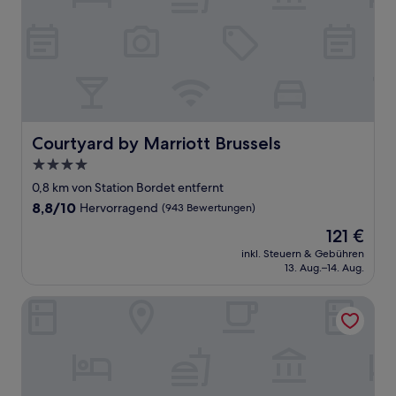
Courtyard by Marriott Brussels
Courtyard by Marriott Brussels
4.0-
Sterne-
0,8 km von Station Bordet entfernt
Unterkunft
8.8
8,8/10
Hervorragend
(943 Bewertungen)
von
Der
121 €
10,
Preis
Hervorragend,
inkl. Steuern & Gebühren
beträgt
13. Aug.–14. Aug.
(943
121 €
Bewertungen)
Aparthotel Adagio Access Brussels Airport