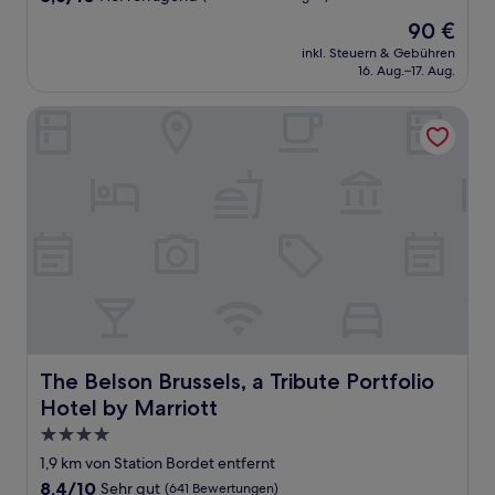
von
Der
90 €
10,
Preis
Hervorragend,
inkl. Steuern & Gebühren
beträgt
16. Aug.–17. Aug.
(1.008
90 €
Bewertungen)
The Belson Brussels, a Tribute Portfolio Hotel by Marriott
The Belson Brussels, a Tribute Portfolio Hotel by Marriot
The Belson Brussels, a Tribute Portfolio
Hotel by Marriott
4.0-
Sterne-
1,9 km von Station Bordet entfernt
Unterkunft
8.4
8,4/10
Sehr gut
(641 Bewertungen)