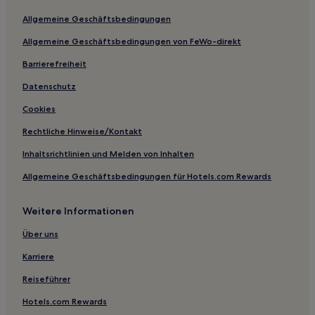
Aparthotels in Oberstadt
Allgemeine Geschäftsbedingungen
B&B in Rue des Bouchèrs
Allgemeine Geschäftsbedingungen von FeWo-direkt
4-Sterne-Hotels in Rue des Bouchèrs
Barrierefreiheit
3-Sterne-Hotels in Anderlecht
Datenschutz
3-Sterne-Hotels in Ixelles
Cookies
3-Sterne-Hotels in Etterbeek
Rechtliche Hinweise/Kontakt
3-Sterne-Hotels in Saint-Josse-ten-Noode
Inhaltsrichtlinien und Melden von Inhalten
Hotels mit Parkplatz in Schaerbeek
Allgemeine Geschäftsbedingungen für Hotels.com Rewards
Günstige in Sainte-Catherine
Luxus in Sainte-Catherine
Weitere Informationen
Familien in Sainte-Catherine
Über uns
Hotels mit Fitnessbereich in Sainte-Catherine
Karriere
Haustierfreundliche in Ukkel
Reiseführer
Lgbtqia-Freundliche in Brüssel
Hotels.com Rewards
Familien in Brüssel