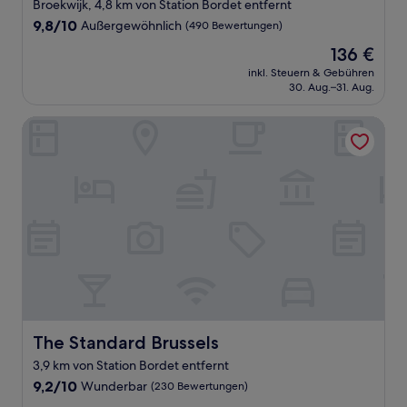
Broekwijk, 4,8 km von Station Bordet entfernt
9.8
9,8/10
Außergewöhnlich
(490 Bewertungen)
von
Der
136 €
10,
Preis
Außergewöhnlich,
inkl. Steuern & Gebühren
beträgt
30. Aug.–31. Aug.
(490
136 €
Bewertungen)
The Standard Brussels
The Standard Brussels
The Standard Brussels
3,9 km von Station Bordet entfernt
9.2
9,2/10
Wunderbar
(230 Bewertungen)
von