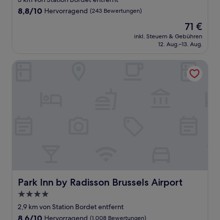
Unterkunft
8.8
8,8/10
Hervorragend
(243 Bewertungen)
von
Der
71 €
10,
Preis
Hervorragend,
inkl. Steuern & Gebühren
beträgt
12. Aug.–13. Aug.
(243
71 €
Bewertungen)
Park Inn by Radisson Brussels Airport
Park Inn by Radisson Brussels Airport
Park Inn by Radisson Brussels Airport
4.0-
Sterne-
2,9 km von Station Bordet entfernt
Unterkunft
8.6
8,6/10
Hervorragend
(1.008 Bewertungen)