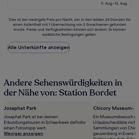
beträgt
11. Aug.–12. Aug.
(1.006
132 €
Bewertungen)
Dies
Dies ist der niedrigste Preis pro Nacht, der in den letzten 24 Stunden für
einen Aufenthalt mit 1 Übernachtung von 2 Erwachsenen gefunden
ist
wurde. Preise und Verfügbarkeiten können sich ändern. Es können
der
zusätzliche Bedingungen gelten.
niedrigste
Preis
Alle Unterkünfte anzeigen
pro
Nacht,
der
in
den
letzten
Andere Sehenswürdigkeiten in
24 Stunden
für
der Nähe von: Station Bordet
einen
Aufenthalt
mit
Josaphat Park
Chicory Museum- 
1 Übernachtung
von
Josaphat Park ist bei deinen
Ein Museumsbesuch dar
2 Erwachsenen
Erkundungstouren in Schaerbeek definitiv
Urlaubscheckliste nicht
gefunden
einen Fotostopp wert.
Sammlungen von Chic
wurde.
Weniger anzeigen
geuzenberg in Evere b
Preise