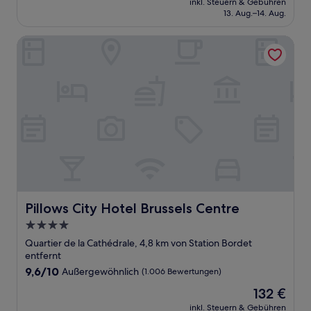
Außergewöhnlich,
inkl. Steuern & Gebühren
beträgt
13. Aug.–14. Aug.
(1.004
122 €
Bewertungen)
Pillows City Hotel Brussels Centre
Pillows City Hotel Brussels Centre
Pillows City Hotel Brussels Centre
4.0-
Sterne-
Quartier de la Cathédrale, 4,8 km von Station Bordet
Unterkunft
entfernt
9.6
9,6/10
Außergewöhnlich
(1.006 Bewertungen)
von
Der
132 €
10,
Preis
Außergewöhnlich,
inkl. Steuern & Gebühren