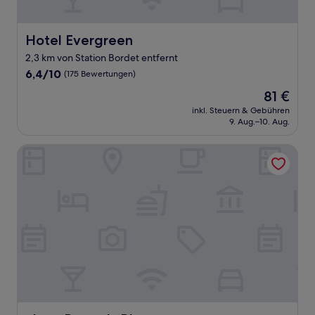
Hotel Evergreen
Hotel Evergreen
2,3 km von Station Bordet entfernt
6.4
6,4/10
(175 Bewertungen)
von
Der
81 €
10,
Preis
(175
inkl. Steuern & Gebühren
beträgt
9. Aug.–10. Aug.
Bewertungen)
81 €
nhow Brussels Bloom