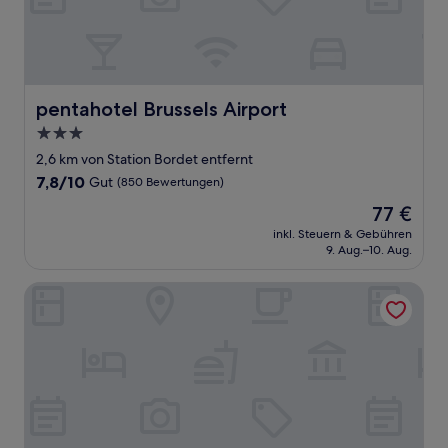
pentahotel Brussels Airport
pentahotel Brussels Airport
3.0-
Sterne-
2,6 km von Station Bordet entfernt
Unterkunft
7.8
7,8/10
Gut
(850 Bewertungen)
von
Der
77 €
10,
Preis
Gut,
inkl. Steuern & Gebühren
beträgt
9. Aug.–10. Aug.
(850
77 €
Bewertungen)
ibis budget Brussels Airport