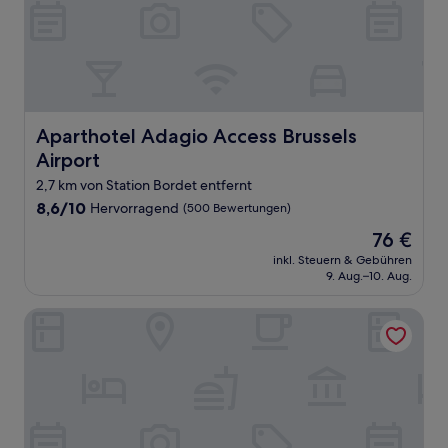
Aparthotel Adagio Access Brussels Airport
Aparthotel Adagio Access Brussels
Airport
2,7 km von Station Bordet entfernt
8.6
8,6/10
Hervorragend
(500 Bewertungen)
von
Der
76 €
10,
Preis
Hervorragend,
inkl. Steuern & Gebühren
beträgt
9. Aug.–10. Aug.
(500
76 €
Bewertungen)
pentahotel Brussels Airport