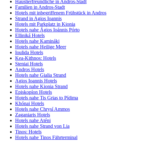
Haustierfreundliche in Andros-Stadt
Familien in Andros-Stadt
Hotels mit inbegriffenem Frühstück in Andros
Strand in Agios Ioannis
Hotels mit Parkplatz in Kionia
Hotels nahe Ágios Ioánnis Pórto
Elliniká Hotels
Hotels nahe Kamináki
Hotels nahe Heilige Meer
Ioulida Hotels
Kea-Kithnos: Hotels
Steniai Hotels
Andros Hotels
Hotels nahe Gialia Strand
Agios Ioannis Hotels
Hotels nahe Kionia Strand
Episkopíon Hotels
Hotels nahe Tis Grias to Pídima
Khónai Hotels
Hotels nahe Chrysí Ammos
Zaganiaris Hotels
Hotels nahe Aténi
Hotels nahe Strand von Lia
Tinos: Hotels
Hotels nahe Tinos Fährterminal