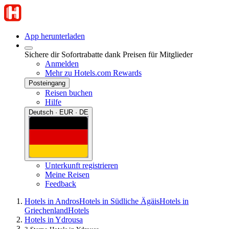
App herunterladen
Sichere dir Sofortrabatte dank Preisen für Mitglieder
Anmelden
Mehr zu Hotels.com Rewards
Posteingang
Reisen buchen
Hilfe
Deutsch · EUR · DE
Unterkunft registrieren
Meine Reisen
Feedback
Hotels in Andros
Hotels in Südliche Ägäis
Hotels in
Griechenland
Hotels
Hotels in Ydrousa