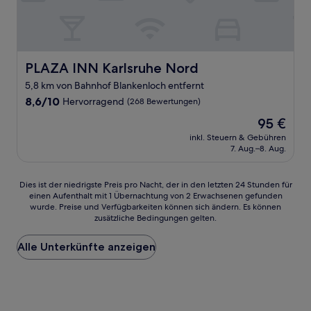
PLAZA INN Karlsruhe Nord
PLAZA INN Karlsruhe Nord
5,8 km von Bahnhof Blankenloch entfernt
8.6
8,6/10
Hervorragend
(268 Bewertungen)
von
Der
95 €
10,
Preis
Hervorragend,
inkl. Steuern & Gebühren
beträgt
7. Aug.–8. Aug.
(268
95 €
Bewertungen)
Dies
Dies ist der niedrigste Preis pro Nacht, der in den letzten 24 Stunden für
einen Aufenthalt mit 1 Übernachtung von 2 Erwachsenen gefunden
ist
wurde. Preise und Verfügbarkeiten können sich ändern. Es können
der
zusätzliche Bedingungen gelten.
niedrigste
Preis
Alle Unterkünfte anzeigen
pro
Nacht,
der
in
den
letzten