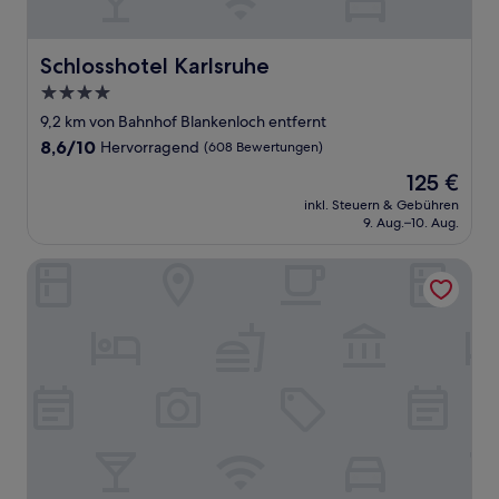
Schlosshotel Karlsruhe
Schlosshotel Karlsruhe
4.0-
Sterne-
9,2 km von Bahnhof Blankenloch entfernt
Unterkunft
8.6
8,6/10
Hervorragend
(608 Bewertungen)
von
Der
125 €
10,
Preis
Hervorragend,
inkl. Steuern & Gebühren
beträgt
9. Aug.–10. Aug.
(608
125 €
Bewertungen)
Hotel am Tiergarten HBF