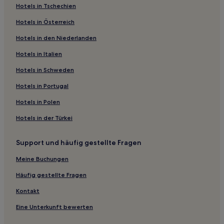
Hotels in Tschechien
Karlsruhe Hotels
Hotels in Österreich
Hotels nahe Bahnhof Karlsruhe-Knielingen
Hotels in den Niederlanden
Hotels nahe Badisches Staatstheater
Hotels nahe Bahnhof Karlsruhe-Mühlburg
Hotels in Italien
Waldstadt Feldlage Hotels
Hotels in Schweden
Hotels nahe S-Bahn-Station Bruchsal Am Mantel
Hotels in Portugal
Regierungsbezirk Karlsruhe: Hotels
Hotels in Polen
Hotels nahe Staatliche Kunsthalle Karlsruhe
Hotels in der Türkei
Hotels nahe ZKM
Support und häufig gestellte Fragen
Hotels nahe S-Bahn-Station Kurt-Schumacher-Straße
Hotels nahe Zoologischer Stadtgarten Karlsruhe
Meine Buchungen
Hotels nahe S-Bahn-Station Söllingen
Häufig gestellte Fragen
Hotels nahe Europahalle
Kontakt
Hotels nahe Bahnhof Berghausen Am Stadion
Eine Unterkunft bewerten
Hotels nahe Marktplatz