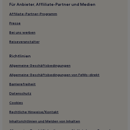
Für Anbieter, Affliliate-Partner und Medien
Rennbuckel Hotels
Affiliate-Partner-Programm
Hotels nahe Badisches Staatstheater
Hostels in Mannheim
Presse
Ferienwohnungen in Sinsheim
Bei uns werben
Gasthäuser in Forbach
Reiseveranstalter
Ferienwohnungen in Karlsruhe
Richtlinien
Hotels mit Parkplatz in Bad Herrenalb
Allgemeine Geschäftsbedingungen
Haustierfreundliche in Bad Herrenalb
Allgemeine Geschäftsbedingungen von FeWo-direkt
Hotels mit Pool in Bad Herrenalb
Hotels mit inbegriffenem Frühstück in Nordschwarzwald
Barrierefreiheit
Hotels mit Wellnessbereich in Nordschwarzwald
Datenschutz
Haustierfreundliche in Nordschwarzwald
Cookies
Familien in Nordschwarzwald
Rechtliche Hinweise/Kontakt
Haustierfreundliche in Pforzheim
Inhaltsrichtlinien und Melden von Inhalten
Familien in Pforzheim