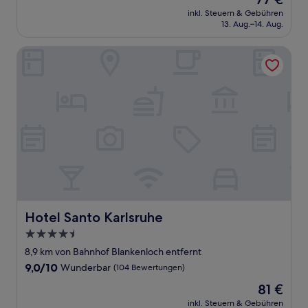
10,
Preis
Sehr
inkl. Steuern & Gebühren
beträgt
13. Aug.–14. Aug.
gut,
77 €
(896
Bewertungen)
Hotel Santo Karlsruhe
Hotel Santo Karlsruhe
Hotel Santo Karlsruhe
4.5-
Sterne-
8,9 km von Bahnhof Blankenloch entfernt
Unterkunft
9.0
9,0/10
Wunderbar
(104 Bewertungen)
von
Der
81 €
10,
Preis
Wunderbar,
inkl. Steuern & Gebühren