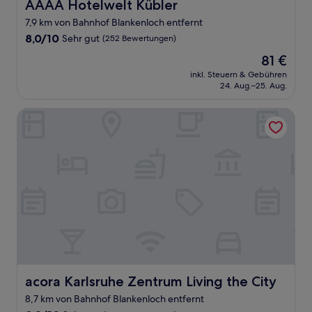
AAAA Hotelwelt Kübler
AAAA Hotelwelt Kübler
7,9 km von Bahnhof Blankenloch entfernt
8.0
8,0/10
Sehr gut
(252 Bewertungen)
von
Der
81 €
10,
Preis
Sehr
inkl. Steuern & Gebühren
beträgt
24. Aug.–25. Aug.
gut,
81 €
(252
Bewertungen)
acora Karlsruhe Zentrum Living the City
acora Karlsruhe Zentrum Living the City
acora Karlsruhe Zentrum Living the City
8,7 km von Bahnhof Blankenloch entfernt