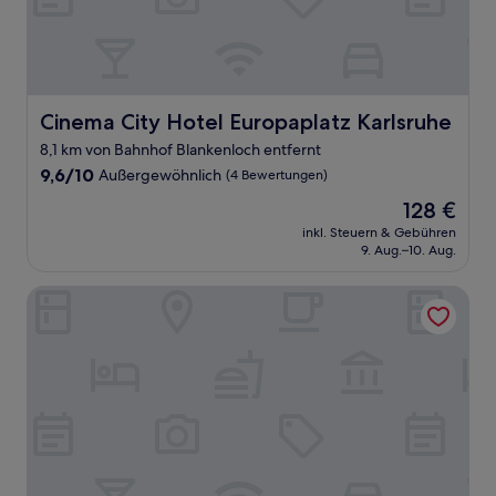
Cinema City Hotel Europaplatz Karlsruhe
Cinema City Hotel Europaplatz Karlsruhe
8,1 km von Bahnhof Blankenloch entfernt
9.6
9,6/10
Außergewöhnlich
(4 Bewertungen)
von
Der
128 €
10,
Preis
Außergewöhnlich,
inkl. Steuern & Gebühren
beträgt
9. Aug.–10. Aug.
(4
128 €
Bewertungen)
Schlosshotel Karlsruhe