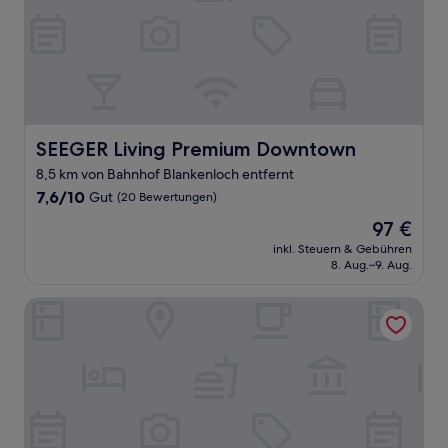
SEEGER Living Premium Downtown
SEEGER Living Premium Downtown
8,5 km von Bahnhof Blankenloch entfernt
7.6
7,6/10
Gut
(20 Bewertungen)
von
Der
97 €
10,
Preis
Gut,
inkl. Steuern & Gebühren
beträgt
8. Aug.–9. Aug.
(20
97 €
Bewertungen)
PLAZA INN Karlsruhe Nord