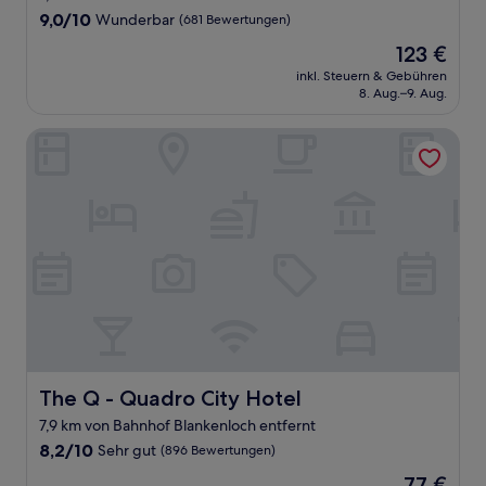
Unterkunft
9.0
9,0/10
Wunderbar
(681 Bewertungen)
von
Der
123 €
10,
Preis
Wunderbar,
inkl. Steuern & Gebühren
beträgt
8. Aug.–9. Aug.
(681
123 €
Bewertungen)
The Q - Quadro City Hotel
The Q - Quadro City Hotel
The Q - Quadro City Hotel
7,9 km von Bahnhof Blankenloch entfernt
8.2
8,2/10
Sehr gut
(896 Bewertungen)
von
Der
77 €