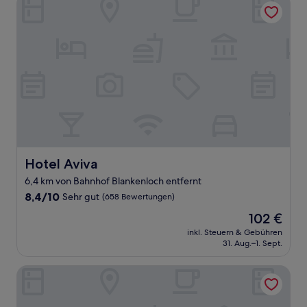
Hotel Aviva
Hotel Aviva
6,4 km von Bahnhof Blankenloch entfernt
8.4
8,4/10
Sehr gut
(658 Bewertungen)
von
Der
102 €
10,
Preis
Sehr
inkl. Steuern & Gebühren
beträgt
31. Aug.–1. Sept.
gut,
102 €
(658
Bewertungen)
PLAZA Premium Karlsruhe