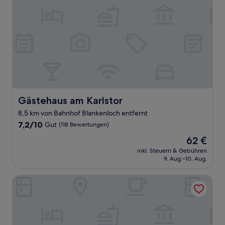
Gästehaus am Karlstor
Gästehaus am Karlstor
8,5 km von Bahnhof Blankenloch entfernt
7.2
7,2/10
Gut
(118 Bewertungen)
von
Der
62 €
10,
Preis
Gut,
inkl. Steuern & Gebühren
beträgt
9. Aug.–10. Aug.
(118
62 €
Bewertungen)
SEEGER Living Premium Downtown