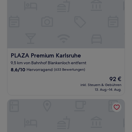
PLAZA Premium Karlsruhe
PLAZA Premium Karlsruhe
9,5 km von Bahnhof Blankenloch entfernt
8.6
8,6/10
Hervorragend
(633 Bewertungen)
von
Der
92 €
10,
Preis
Hervorragend,
inkl. Steuern & Gebühren
beträgt
13. Aug.–14. Aug.
(633
92 €
Bewertungen)
ANA Suites Karlsruhe, Trademark Collection by Wyndham