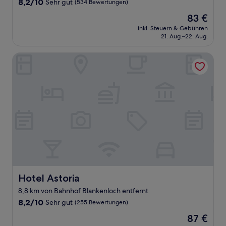
8.2
8,2/10
Sehr gut
(534 Bewertungen)
von
Der
83 €
10,
Preis
Sehr
inkl. Steuern & Gebühren
beträgt
21. Aug.–22. Aug.
gut,
83 €
(534
Bewertungen)
Hotel Astoria
Hotel Astoria
Hotel Astoria
8,8 km von Bahnhof Blankenloch entfernt
8.2
8,2/10
Sehr gut
(255 Bewertungen)
von
Der
87 €
10,
Preis