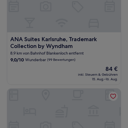
ANA Suites Karlsruhe, Trademark Collection by Wyndha
ANA Suites Karlsruhe, Trademark
Collection by Wyndham
8,9 km von Bahnhof Blankenloch entfernt
9.0
9,0/10
Wunderbar
(99 Bewertungen)
von
Der
84 €
10,
Preis
Wunderbar,
inkl. Steuern & Gebühren
beträgt
15. Aug.–16. Aug.
(99
84 €
Bewertungen)
Cinema City Hotel Europaplatz Karlsruhe