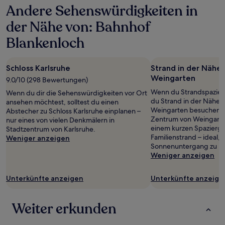
Andere Sehenswürdigkeiten in
24 Stunden
für
der Nähe von: Bahnhof
einen
Aufenthalt
Blankenloch
mit
1 Übernachtung
von
Schloss Karlsruhe
Strand in der Nähe
2 Erwachsenen
Weingarten
9.0/10 (298 Bewertungen)
gefunden
wurde.
Wenn du Strandspaziergä
Wenn du dir die Sehenswürdigkeiten vor Ort
Preise
du Strand in der Nähe 
ansehen möchtest, solltest du einen
und
Weingarten besuchen, 
Abstecher zu Schloss Karlsruhe einplanen –
Verfügbarkeiten
Zentrum von Weingarte
nur eines von vielen Denkmälern in
können
einem kurzen Spazierga
Stadtzentrum von Karlsruhe.
sich
Familienstrand – ideal,
Weniger anzeigen
ändern.
Sonnenuntergang zu b
Es
Weniger anzeigen
können
zusätzliche
Unterkünfte anzeigen
Unterkünfte anzeige
Bedingungen
gelten.
Weiter erkunden