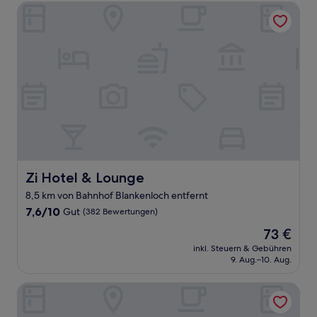
Bewertungen)
Zi Hotel & Lounge
Zi Hotel & Lounge
Zi Hotel & Lounge
8,5 km von Bahnhof Blankenloch entfernt
7.6
7,6/10
Gut
(382 Bewertungen)
von
Der
73 €
10,
Preis
Gut,
inkl. Steuern & Gebühren
beträgt
9. Aug.–10. Aug.
(382
73 €
Bewertungen)
Gästehaus am Karlstor