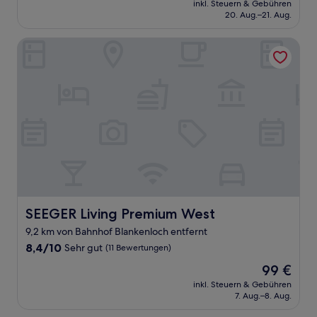
Sehr
inkl. Steuern & Gebühren
beträgt
20. Aug.–21. Aug.
gut,
87 €
(255
Bewertungen)
SEEGER Living Premium West
SEEGER Living Premium West
SEEGER Living Premium West
9,2 km von Bahnhof Blankenloch entfernt
8.4
8,4/10
Sehr gut
(11 Bewertungen)
von
Der
99 €
10,
Preis
Sehr
inkl. Steuern & Gebühren
beträgt
7. Aug.–8. Aug.
gut,
99 €
(11