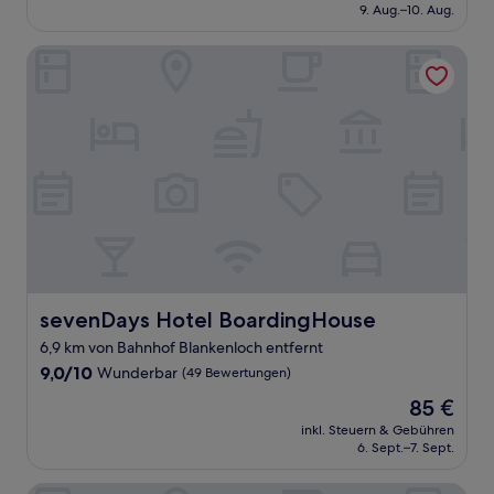
beträgt
9. Aug.–10. Aug.
(104
81 €
Bewertungen)
sevenDays Hotel BoardingHouse
sevenDays Hotel BoardingHouse
sevenDays Hotel BoardingHouse
6,9 km von Bahnhof Blankenloch entfernt
9.0
9,0/10
Wunderbar
(49 Bewertungen)
von
Der
85 €
10,
Preis
Wunderbar,
inkl. Steuern & Gebühren
beträgt
6. Sept.–7. Sept.
(49
85 €
Bewertungen)
Hotel Aviva