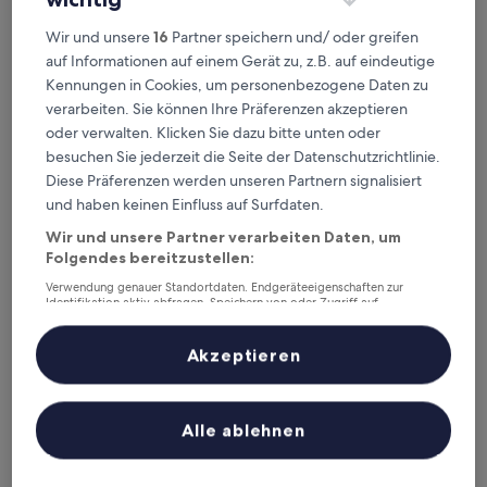
Oststadt by IHG
Wir und unsere
16
Partner speichern und/ oder greifen
6,5 km von Bahnhof Blankenloch entfernt
auf Informationen auf einem Gerät zu, z.B. auf eindeutige
9.0
9,0/10
Wunderbar
(257 Bewertungen)
Kennungen in Cookies, um personenbezogene Daten zu
von
Der
56 €
verarbeiten. Sie können Ihre Präferenzen akzeptieren
10,
Preis
Wunderbar,
oder verwalten. Klicken Sie dazu bitte unten oder
inkl. Steuern & Gebühren
beträgt
13. Aug.–14. Aug.
(257
besuchen Sie jederzeit die Seite der Datenschutzrichtlinie.
56 €
Bewertungen)
Diese Präferenzen werden unseren Partnern signalisiert
Rio Hotel
und haben keinen Einfluss auf Surfdaten.
Wir und unsere Partner verarbeiten Daten, um
Folgendes bereitzustellen:
Verwendung genauer Standortdaten. Endgeräteeigenschaften zur
Identifikation aktiv abfragen. Speichern von oder Zugriff auf
Informationen auf einem Endgerät. Personalisierte Werbung und
Inhalte, Messung von Werbeleistung und der Performance von Inhalten,
Zielgruppenforschung sowie Entwicklung und Verbesserung von
Akzeptieren
Angeboten.
Liste der Partner (Lieferanten)
Alle ablehnen
Rio Hotel
Rio Hotel
4.0-