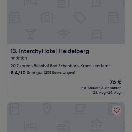
IntercityHotel Heidelberg
13. IntercityHotel Heidelberg
3.5-
Sterne-
20,7 km von Bahnhof Bad Schönborn-Kronau entfernt
Unterkunft
8.4
8,4/10
Sehr gut
(258 Bewertungen)
von
Der
76 €
10,
Preis
Sehr
inkl. Steuern & Gebühren
beträgt
23. Aug.–24. Aug.
gut,
76 €
(258
Bewertungen)
ACHAT Hotel Hockenheim