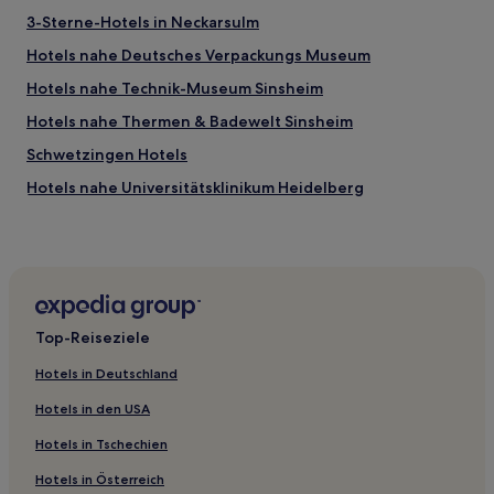
3-Sterne-Hotels in Neckarsulm
Hotels nahe Deutsches Verpackungs Museum
Hotels nahe Technik-Museum Sinsheim
Hotels nahe Thermen & Badewelt Sinsheim
Schwetzingen Hotels
Hotels nahe Universitätsklinikum Heidelberg
Graben Hotels
Neulußheim Hotels
Hotels nahe SAP-Hauptsitz
Landkreis Karlsruhe: Hotels
Top-Reiseziele
Hotels nahe Golfclub Hohenhardter Hof
Hotels in Deutschland
Hotels nahe Sinsheim
Hotels in den USA
Neuthard Hotels
Hotels in Tschechien
Rohrbach: Hotels
Hotels in Österreich
Landkreis Heilbronn: Hotels