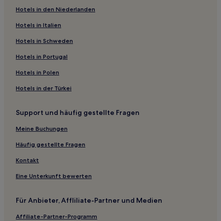
Hotels in den Niederlanden
Sankt Leon-Rot Hotels
Hotels nahe Bahnhof Oftersheim
Hotels in Italien
Rhein-Neckar-Kreis: Hotels
Hotels in Schweden
Walldorf Hotels
Hotels in Portugal
Hotels nahe Providenzkirche
Hotels in Polen
Hotels nahe S-Bahn-Station Bruchsal Am Mantel
Hotels in der Türkei
Leimen Hotels
Support und häufig gestellte Fragen
Hotels nahe S-Bahn-Station Stettfeld-Weiher
Heidelberg Hotels
Meine Buchungen
Rot Hotels
Häufig gestellte Fragen
Hotels nahe S-Bahn-Station Rot-Malsch
Kontakt
Eppingen Hotels
Eine Unterkunft bewerten
Hotels nahe Straßenbahnhaltestelle Heidelberg
Für Anbieter, Affliliate-Partner und Medien
Kraichtal Hotels
Affiliate-Partner-Programm
Hotels nahe Bahnhof Steinsfurt