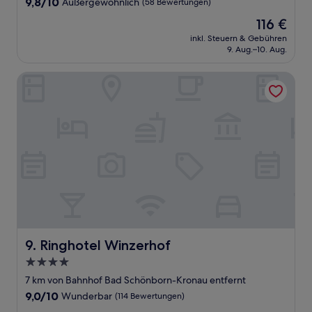
9.8
9,8/10
Außergewöhnlich
(58 Bewertungen)
von
Der
116 €
10,
Preis
Außergewöhnlich,
inkl. Steuern & Gebühren
beträgt
9. Aug.–10. Aug.
(58
116 €
Bewertungen)
Ringhotel Winzerhof
Ringhotel Winzerhof
9. Ringhotel Winzerhof
4.0-
Sterne-
7 km von Bahnhof Bad Schönborn-Kronau entfernt
Unterkunft
9.0
9,0/10
Wunderbar
(114 Bewertungen)
von