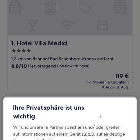
Hotel Villa Medici
1. Hotel Villa Medici
4.0-
Sterne-
1,3 km von Bahnhof Bad Schönborn-Kronau entfernt
Unterkunft
8.8
8,8/10
Hervorragend
(156 Bewertungen)
von
Der
119 €
10,
Preis
Hervorragend,
inkl. Steuern & Gebühren
beträgt
9. Aug.–10. Aug.
(156
119 €
Bewertungen)
Hotel Häfner
Ihre Privatsphäre ist uns
wichtig
Wir und unsere
16
Partner speichern und/ oder greifen
auf Informationen auf einem Gerät zu, z.B. auf eindeutige