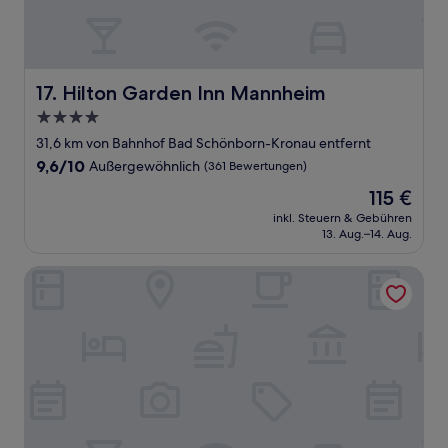
Hilton Garden Inn Mannheim
17. Hilton Garden Inn Mannheim
4.0-
Sterne-
31,6 km von Bahnhof Bad Schönborn-Kronau entfernt
Unterkunft
9.6
9,6/10
Außergewöhnlich
(361 Bewertungen)
von
Der
115 €
10,
Preis
Außergewöhnlich,
inkl. Steuern & Gebühren
beträgt
13. Aug.–14. Aug.
(361
115 €
Bewertungen)
Residenz Royal