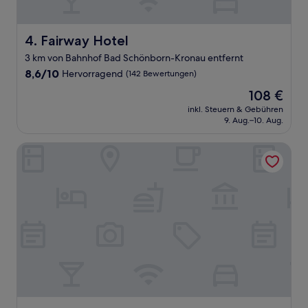
Fairway Hotel
4. Fairway Hotel
3 km von Bahnhof Bad Schönborn-Kronau entfernt
8.6
8,6/10
Hervorragend
(142 Bewertungen)
von
Der
108 €
10,
Preis
Hervorragend,
inkl. Steuern & Gebühren
beträgt
9. Aug.–10. Aug.
(142
108 €
Bewertungen)
ATLANTIC Hotel Heidelberg