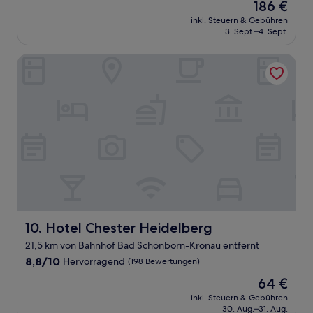
Der
186 €
10,
Preis
Wunderbar,
inkl. Steuern & Gebühren
beträgt
3. Sept.–4. Sept.
(114
186 €
Bewertungen)
Hotel Chester Heidelberg
Hotel Chester Heidelberg
10. Hotel Chester Heidelberg
21,5 km von Bahnhof Bad Schönborn-Kronau entfernt
8.8
8,8/10
Hervorragend
(198 Bewertungen)
von
Der
64 €
10,
Preis
Hervorragend,
inkl. Steuern & Gebühren
beträgt
30. Aug.–31. Aug.
(198