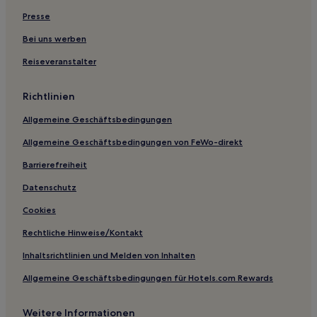
Hotels nahe Universitätsbibliothek Heidelberg
Presse
Hostels in Mannheim
Bei uns werben
Ferienwohnungen in Sinsheim
Reiseveranstalter
Ferienwohnungen in Karlsruhe
Richtlinien
Hotels mit Pool in Bad Herrenalb
Allgemeine Geschäftsbedingungen
Haustierfreundliche in Bad Herrenalb
Allgemeine Geschäftsbedingungen von FeWo-direkt
Hotels mit Parkplatz in Bad Herrenalb
Haustierfreundliche in Pforzheim
Barrierefreiheit
Familien in Pforzheim
Datenschutz
Hotels mit Parkplatz in Hirschberg
Cookies
Haustierfreundliche in Südweststadt
Rechtliche Hinweise/Kontakt
Familien in Südweststadt
Inhaltsrichtlinien und Melden von Inhalten
Lgbtqia-Freundliche in Mannheim
Allgemeine Geschäftsbedingungen für Hotels.com Rewards
Familien in Mannheim
Weitere Informationen
Haustierfreundliche in Bad Wimpfen