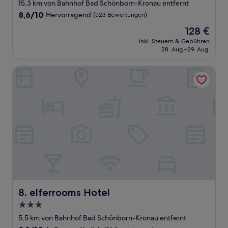
Sterne-
15,3 km von Bahnhof Bad Schönborn-Kronau entfernt
Unterkunft
8.6
8,6/10
Hervorragend
(523 Bewertungen)
von
Der
128 €
10,
Preis
Hervorragend,
inkl. Steuern & Gebühren
beträgt
28. Aug.–29. Aug.
(523
128 €
Bewertungen)
elferrooms Hotel
elferrooms Hotel
8. elferrooms Hotel
3.0-
Sterne-
5,5 km von Bahnhof Bad Schönborn-Kronau entfernt
Unterkunft