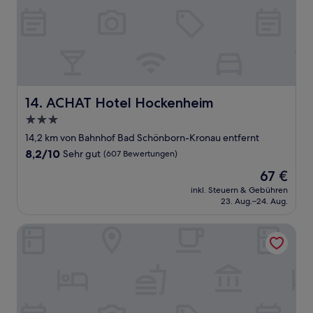
ACHAT Hotel Hockenheim
14. ACHAT Hotel Hockenheim
3.0-
Sterne-
14,2 km von Bahnhof Bad Schönborn-Kronau entfernt
Unterkunft
8.2
8,2/10
Sehr gut
(607 Bewertungen)
von
Der
67 €
10,
Preis
Sehr
inkl. Steuern & Gebühren
beträgt
23. Aug.–24. Aug.
gut,
67 €
(607
Bewertungen)
Best Western Plus Palatin Kongresshotel