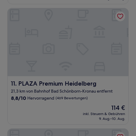
64 €
Bewertungen)
PLAZA Premium Heidelberg
PLAZA Premium Heidelberg
11. PLAZA Premium Heidelberg
21,3 km von Bahnhof Bad Schönborn-Kronau entfernt
8.8
8,8/10
Hervorragend
(469 Bewertungen)
von
Der
114 €
10,
Preis
Hervorragend,
inkl. Steuern & Gebühren
beträgt
9. Aug.–10. Aug.
(469
114 €
Bewertungen)
Leonardo Hotel Heidelberg-Walldorf