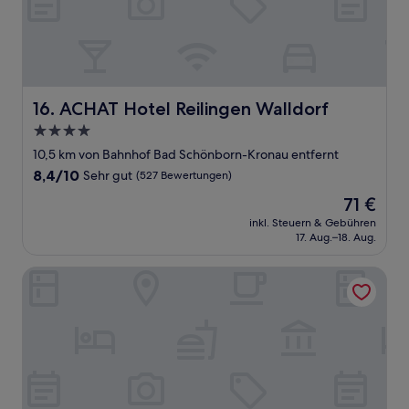
ACHAT Hotel Reilingen Walldorf
16. ACHAT Hotel Reilingen Walldorf
4.0-
Sterne-
10,5 km von Bahnhof Bad Schönborn-Kronau entfernt
Unterkunft
8.4
8,4/10
Sehr gut
(527 Bewertungen)
von
Der
71 €
10,
Preis
Sehr
inkl. Steuern & Gebühren
beträgt
17. Aug.–18. Aug.
gut,
71 €
(527
Bewertungen)
Hilton Garden Inn Mannheim