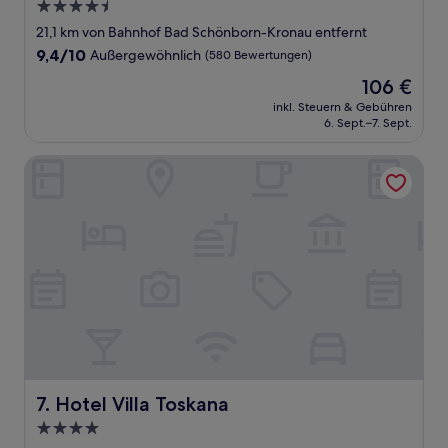
4.5-
Sterne-
21,1 km von Bahnhof Bad Schönborn-Kronau entfernt
Unterkunft
9.4
9,4/10
Außergewöhnlich
(580 Bewertungen)
von
Der
106 €
10,
Preis
Außergewöhnlich,
inkl. Steuern & Gebühren
beträgt
6. Sept.–7. Sept.
(580
106 €
Bewertungen)
Hotel Villa Toskana
Hotel Villa Toskana
7. Hotel Villa Toskana
4.0-