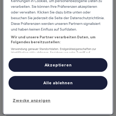
Kennungen in Cookies, um personenbezogene Daten zu
verarbeiten. Sie können Ihre Präferenzen akzeptieren
oder verwalten. Klicken Sie dazu bitte unten oder
besuchen Sie jederzeit die Seite der Datenschutzrichtlinie.
Diese Präferenzen werden unseren Partnern signalisiert
Hotel Häfner
2. Hotel Häfner
und haben keinen Einfluss auf Surfdaten.
3.0-
Wir und unsere Partner verarbeiten Daten, um
Sterne-
Folgendes bereitzustellen:
2,1 km von Bahnhof Bad Schönborn-Kronau entfernt
Unterkunft
7.8
7,8/10
Gut
(123 Bewertungen)
Verwendung genauer Standortdaten. Endgeräteeigenschaften zur
von
Identifikation aktiv abfragen. Speichern von oder Zugriff auf
Der
97 €
Informationen auf einem Endgerät. Personalisierte Werbung und
10,
Preis
Inhalte, Messung von Werbeleistung und der Performance von Inhalten,
Gut,
inkl. Steuern & Gebühren
Zielgruppenforschung sowie Entwicklung und Verbesserung von
beträgt
Akzeptieren
9. Aug.–10. Aug.
(123
Angeboten.
97 €
Bewertungen)
Liste der Partner (Lieferanten)
Four Points Flex By Sheraton Östringen
Alle ablehnen
Zwecke anzeigen