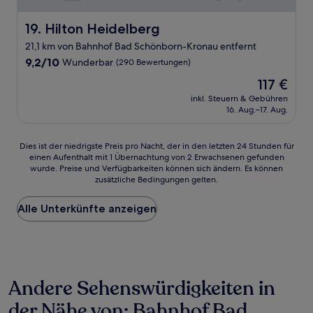
Hilton Heidelberg
19. Hilton Heidelberg
21,1 km von Bahnhof Bad Schönborn-Kronau entfernt
9.2
9,2/10
Wunderbar
(290 Bewertungen)
von
Der
117 €
10,
Preis
Wunderbar,
inkl. Steuern & Gebühren
beträgt
16. Aug.–17. Aug.
(290
117 €
Bewertungen)
Dies
Dies ist der niedrigste Preis pro Nacht, der in den letzten 24 Stunden für
einen Aufenthalt mit 1 Übernachtung von 2 Erwachsenen gefunden
ist
wurde. Preise und Verfügbarkeiten können sich ändern. Es können
der
zusätzliche Bedingungen gelten.
niedrigste
Preis
Alle Unterkünfte anzeigen
pro
Nacht,
der
in
den
letzten
Andere Sehenswürdigkeiten in
24 Stunden
für
der Nähe von: Bahnhof Bad
einen