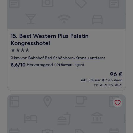
Best Western Plus Palatin Kongresshotel
15. Best Western Plus Palatin
Kongresshotel
4.0-
Sterne-
9 km von Bahnhof Bad Schönborn-Kronau entfernt
Unterkunft
8.6
8,6/10
Hervorragend
(191 Bewertungen)
von
Der
96 €
10,
Preis
Hervorragend,
inkl. Steuern & Gebühren
beträgt
28. Aug.–29. Aug.
(191
96 €
Bewertungen)
ACHAT Hotel Reilingen Walldorf