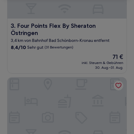
Four Points Flex By Sheraton Östringen
3. Four Points Flex By Sheraton
Östringen
3,4 km von Bahnhof Bad Schönborn-Kronau entfernt
8.4
8,4/10
Sehr gut
(31 Bewertungen)
von
Der
71 €
10,
Preis
Sehr
inkl. Steuern & Gebühren
beträgt
30. Aug.–31. Aug.
gut,
71 €
(31
Bewertungen)
Fairway Hotel