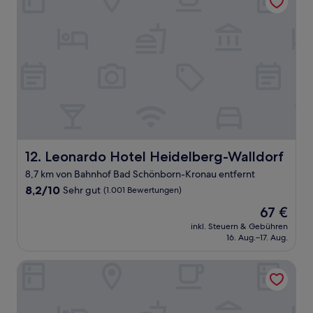
Leonardo Hotel Heidelberg-Walldorf
12. Leonardo Hotel Heidelberg-Walldorf
8,7 km von Bahnhof Bad Schönborn-Kronau entfernt
8.2
8,2/10
Sehr gut
(1.001 Bewertungen)
von
Der
67 €
10,
Preis
Sehr
inkl. Steuern & Gebühren
beträgt
16. Aug.–17. Aug.
gut,
67 €
(1.001
Bewertungen)
IntercityHotel Heidelberg