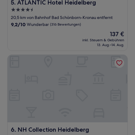
ATLANTIC Hotel Heidelberg
5. ATLANTIC Hotel Heidelberg
4.5-
Sterne-
20,5 km von Bahnhof Bad Schönborn-Kronau entfernt
Unterkunft
9.2
9,2/10
Wunderbar
(316 Bewertungen)
von
Der
137 €
10,
Preis
Wunderbar,
inkl. Steuern & Gebühren
beträgt
13. Aug.–14. Aug.
(316
137 €
Bewertungen)
NH Collection Heidelberg
NH Collection Heidelberg
6. NH Collection Heidelberg