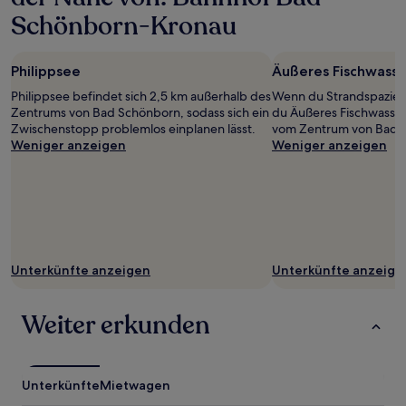
Aufenthalt
Schönborn-Kronau
mit
1 Übernachtung
von
Philippsee
Äußeres Fischwasse
2 Erwachsenen
gefunden
Philippsee befindet sich 2,5 km außerhalb des
Wenn du Strandspaziergä
wurde.
Zentrums von Bad Schönborn, sodass sich ein
du Äußeres Fischwasser
Preise
Zwischenstopp problemlos einplanen lässt.
vom Zentrum von Bad S
und
Weniger anzeigen
Weniger anzeigen
Verfügbarkeiten
können
sich
ändern.
Es
können
zusätzliche
Unterkünfte anzeigen
Unterkünfte anzeige
Bedingungen
gelten.
Weiter erkunden
Unterkünfte
Mietwagen