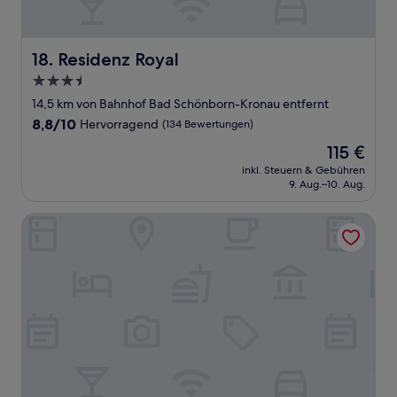
Residenz Royal
18. Residenz Royal
3.5-
Sterne-
14,5 km von Bahnhof Bad Schönborn-Kronau entfernt
Unterkunft
8.8
8,8/10
Hervorragend
(134 Bewertungen)
von
Der
115 €
10,
Preis
Hervorragend,
inkl. Steuern & Gebühren
beträgt
9. Aug.–10. Aug.
(134
115 €
Bewertungen)
Hilton Heidelberg