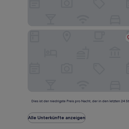
Court Residence
Dies
Dies ist der niedrigste Preis pro Nacht, der in den letzten 
ist
der
niedrigste
Alle Unterkünfte anzeigen
Preis
pro