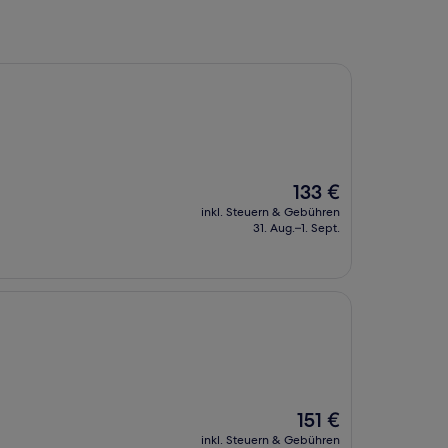
Der
133 €
Preis
inkl. Steuern & Gebühren
beträgt
31. Aug.–1. Sept.
133 €
Der
151 €
Preis
inkl. Steuern & Gebühren