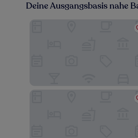
Deine Ausgangsbasis nahe B
Chain Runner, Livingston by Marston's Inns
Macdonald Houstoun House