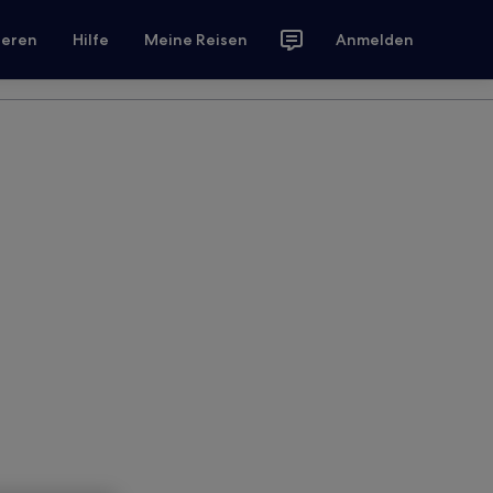
ieren
Hilfe
Meine Reisen
Anmelden