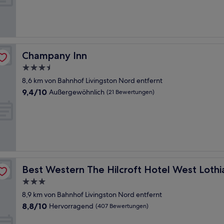
Außergewöhnlich,
(99
Bewertungen)
Champany Inn
Champany Inn
3.5-
Sterne-
8,6 km von Bahnhof Livingston Nord entfernt
Unterkunft
9.4
9,4/10
Außergewöhnlich
(21 Bewertungen)
von
10,
Außergewöhnlich,
(21
Bewertungen)
Best Western The Hilcroft Hotel West Lothian
Best Western The Hilcroft Hotel West Lothi
3.0-
Sterne-
8,9 km von Bahnhof Livingston Nord entfernt
Unterkunft
8.8
8,8/10
Hervorragend
(407 Bewertungen)
von
10,