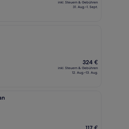
Preis
inkl. Steuern & Gebühren
beträgt
31. Aug.–1. Sept.
125 €
Der
324 €
Preis
inkl. Steuern & Gebühren
beträgt
12. Aug.–13. Aug.
324 €
an
Der
117 €