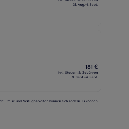
inkl. Steuern & Gebühren
beträgt
31. Aug.–1. Sept.
134 €
Der
181 €
Preis
inkl. Steuern & Gebühren
beträgt
3. Sept.–4. Sept.
181 €
rde. Preise und Verfügbarkeiten können sich ändern. Es können