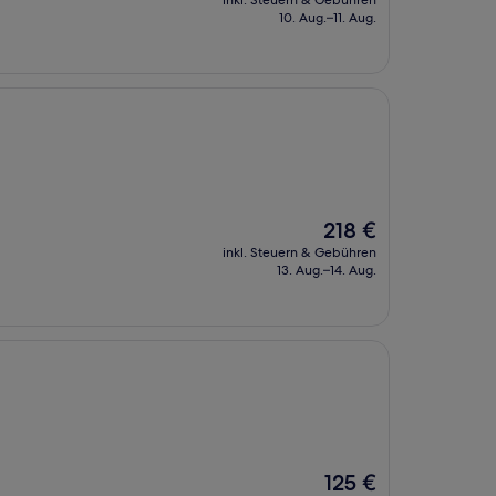
inkl. Steuern & Gebühren
beträgt
10. Aug.–11. Aug.
179 €
Der
218 €
Preis
inkl. Steuern & Gebühren
beträgt
13. Aug.–14. Aug.
218 €
Der
125 €