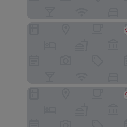
The Vu Log Cabins
Linen Bank