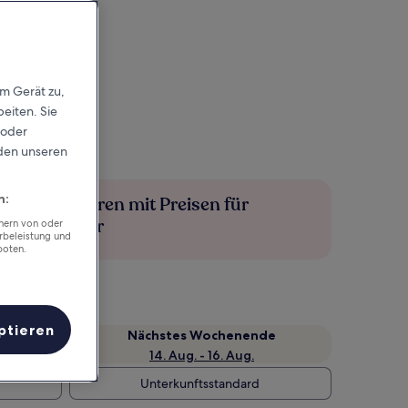
em Gerät zu,
eiten. Sie
 oder
rden unseren
n:
Mehr sparen mit Preisen für
Mitglieder
chern von oder
rbeleistung und
boten.
ptieren
Nächstes Wochenende
14. Aug. - 16. Aug.
Unterkunftsstandard