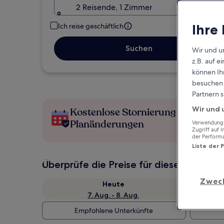
2 Reisende, 1 Zimmer
Ihre
Ich reise geschäftlich
Suchen
Wir und u
z.B. auf 
können Ihr
besuchen S
Partnern s
Wir und 
Kostenlose Stornierung bei
Planänderungen
Verwendung g
Zugriff auf 
der Perform
Liste der 
Überprüfe die Preise für diese Daten
Zwec
Heute
7. Aug. - 8. Aug.
Empfohlene Unterkünfte