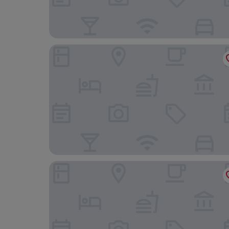
Champany Inn
Best Western The Hilcroft Hotel West Lothian