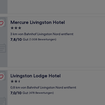
gut,
(1.007
Bewertungen)
Mercure Livingston Hotel
Mercure Livingston Hotel
3.0-
Sterne-
3 km von Bahnhof Livingston Nord entfernt
Unterkunft
7.8
7,8/10
Gut
(1.008 Bewertungen)
von
10,
Gut,
(1.008
Bewertungen)
Livingston Lodge Hotel
Livingston Lodge Hotel
2.5-
Sterne-
0,8 km von Bahnhof Livingston Nord entfernt
Unterkunft
7.0
7,0/10
Gut
(478 Bewertungen)
von
10,