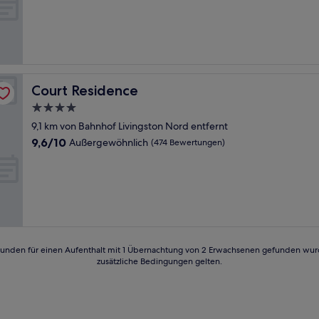
Court Residence
Court Residence
4.0-
Sterne-
9,1 km von Bahnhof Livingston Nord entfernt
Unterkunft
9.6
9,6/10
Außergewöhnlich
(474 Bewertungen)
von
10,
Außergewöhnlich,
(474
Bewertungen)
24 Stunden für einen Aufenthalt mit 1 Übernachtung von 2 Erwachsenen gefunden wu
zusätzliche Bedingungen gelten.