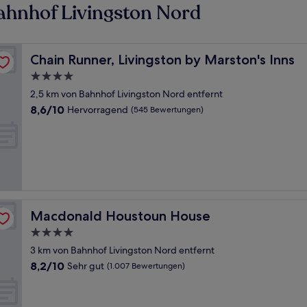
ahnhof Livingston Nord
Chain Runner, Livingston by Marston's Inns
Chain Runner, Livingston by Marston's Inns
4.0-
Sterne-
2,5 km von Bahnhof Livingston Nord entfernt
Unterkunft
8.6
8,6/10
Hervorragend
(545 Bewertungen)
von
10,
Hervorragend,
(545
Bewertungen)
Macdonald Houstoun House
Macdonald Houstoun House
4.0-
Sterne-
3 km von Bahnhof Livingston Nord entfernt
Unterkunft
8.2
8,2/10
Sehr gut
(1.007 Bewertungen)
von
10,
Sehr