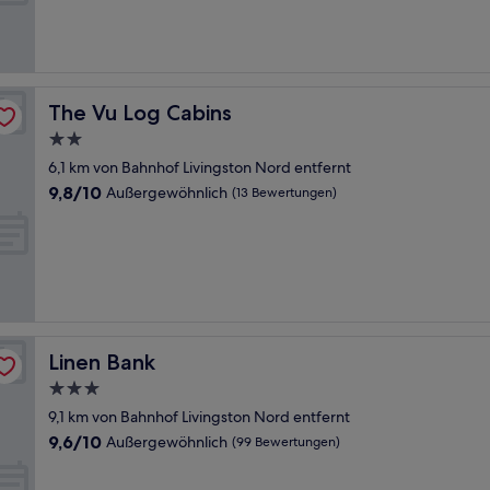
Gut,
(478
Bewertungen)
The Vu Log Cabins
The Vu Log Cabins
2.0-
Sterne-
6,1 km von Bahnhof Livingston Nord entfernt
Unterkunft
9.8
9,8/10
Außergewöhnlich
(13 Bewertungen)
von
10,
Außergewöhnlich,
(13
Bewertungen)
Linen Bank
Linen Bank
3.0-
Sterne-
9,1 km von Bahnhof Livingston Nord entfernt
Unterkunft
9.6
9,6/10
Außergewöhnlich
(99 Bewertungen)
von
10,