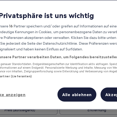
 Privatsphäre ist uns wichtig
nsere
16
Partner speichern und/ oder greifen auf Informationen auf ein
eindeutige Kennungen in Cookies, um personenbezogene Daten zu verarb
e Präferenzen akzeptieren oder verwalten. Klicken Sie dazu bitte unten
ie jederzeit die Seite der Datenschutzrichtlinie. Diese Präferenzen we
ignalisiert und haben keinen Einfluss auf Surfdaten.
unsere Partner verarbeiten Daten, um Folgendes bereitzustelle
Verdiene Prämien für jede
wahrgenommene Übernachtung
enauer Standortdaten. Endgeräteeigenschaften zur Identifikation aktiv abfragen. Spei
Informationen auf einem Endgerät. Personalisierte Werbung und Inhalte, Messung von We
ance von Inhalten, Zielgruppenforschung sowie Entwicklung und Verbesserung von Ange
Partner (Lieferanten)
ke anzeigen
Alle ablehnen
Akze
Morgen
Dieses Wochenende
8. Aug. - 9. Aug.
7. Aug. - 9. Aug.
Preis (aufsteigend)
Entfernung