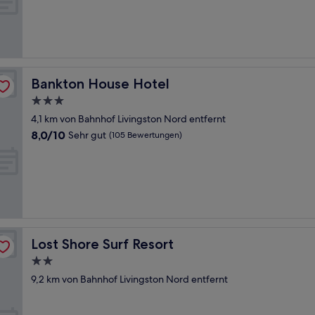
Hervorragend,
(407
Bewertungen)
Bankton House Hotel
Bankton House Hotel
3.0-
Sterne-
4,1 km von Bahnhof Livingston Nord entfernt
Unterkunft
8.0
8,0/10
Sehr gut
(105 Bewertungen)
von
10,
Sehr
gut,
(105
Bewertungen)
Lost Shore Surf Resort
Lost Shore Surf Resort
2.0-
Sterne-
9,2 km von Bahnhof Livingston Nord entfernt
Unterkunft