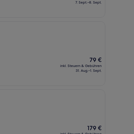
beträgt
7. Sept.–8. Sept.
151 €
Der
79 €
Preis
inkl. Steuern & Gebühren
beträgt
31. Aug.–1. Sept.
79 €
Der
179 €
Preis