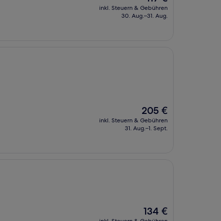
Preis
inkl. Steuern & Gebühren
beträgt
30. Aug.–31. Aug.
117 €
Der
205 €
Preis
inkl. Steuern & Gebühren
beträgt
31. Aug.–1. Sept.
205 €
Der
134 €
Preis