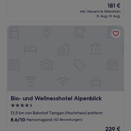
von
Der
181 €
10,
Preis
Außergewöhnlich,
inkl. Steuern & Gebühren
beträgt
8. Aug.–9. Aug.
(65
181 €
Bewertungen)
Bio- und Wellnesshotel Alpenblick
Bio- und Wellnesshotel Alpenblick
Bio- und Wellnesshotel Alpenblick
4.5-
Sterne-
13,5 km von Bahnhof Tiengen (Hochrhein) entfernt
Unterkunft
8.6
8,6/10
Hervorragend
(42 Bewertungen)
von
Der
239 €
10,