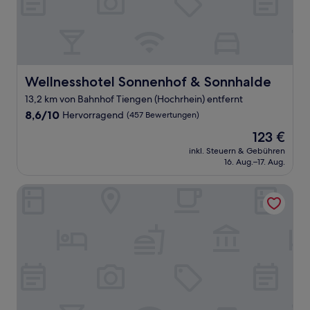
Wellnesshotel Sonnenhof & Sonnhalde
Wellnesshotel Sonnenhof & Sonnhalde
13,2 km von Bahnhof Tiengen (Hochrhein) entfernt
8.6
8,6/10
Hervorragend
(457 Bewertungen)
von
Der
123 €
10,
Preis
Hervorragend,
inkl. Steuern & Gebühren
beträgt
16. Aug.–17. Aug.
(457
123 €
Bewertungen)
Hotel zum see