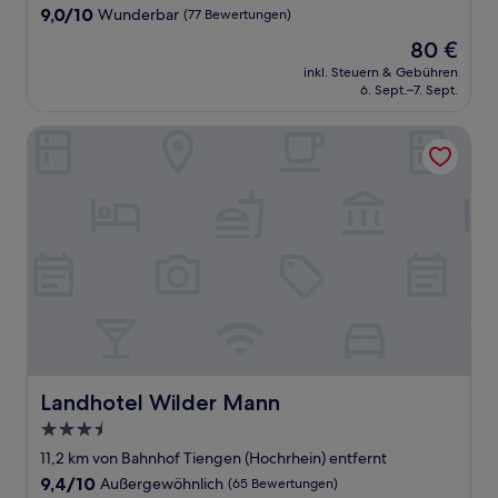
9.0
9,0/10
Wunderbar
(77 Bewertungen)
von
Der
80 €
10,
Preis
Wunderbar,
inkl. Steuern & Gebühren
beträgt
6. Sept.–7. Sept.
(77
80 €
Bewertungen)
Landhotel Wilder Mann
Landhotel Wilder Mann
Landhotel Wilder Mann
3.5-
Sterne-
11,2 km von Bahnhof Tiengen (Hochrhein) entfernt
Unterkunft
9.4
9,4/10
Außergewöhnlich
(65 Bewertungen)