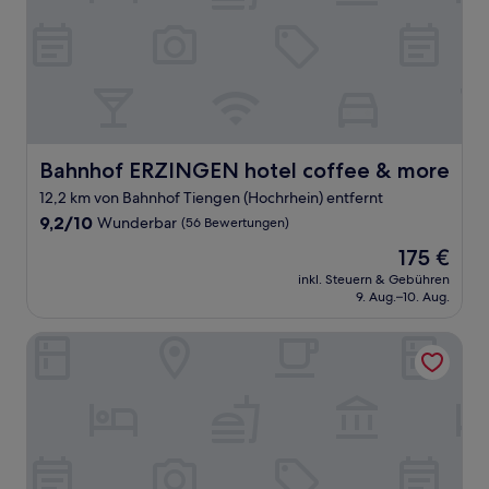
Bahnhof ERZINGEN hotel coffee & more
Bahnhof ERZINGEN hotel coffee & more
12,2 km von Bahnhof Tiengen (Hochrhein) entfernt
9.2
9,2/10
Wunderbar
(56 Bewertungen)
von
Der
175 €
10,
Preis
Wunderbar,
inkl. Steuern & Gebühren
beträgt
9. Aug.–10. Aug.
(56
175 €
Bewertungen)
Hotel Hofgut Sternen | Ravennaschlucht