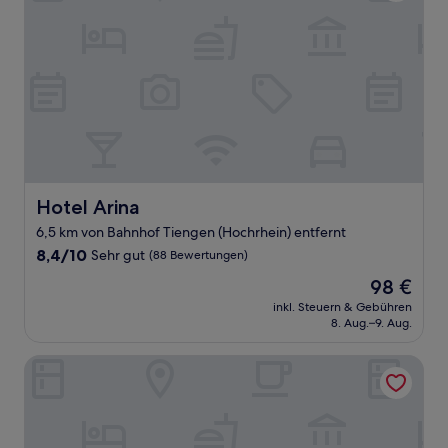
Hotel Arina
Hotel Arina
6,5 km von Bahnhof Tiengen (Hochrhein) entfernt
8.4
8,4/10
Sehr gut
(88 Bewertungen)
von
Der
98 €
10,
Preis
Sehr
inkl. Steuern & Gebühren
beträgt
8. Aug.–9. Aug.
gut,
98 €
(88
Bewertungen)
Bahnhof ERZINGEN hotel coffee & more