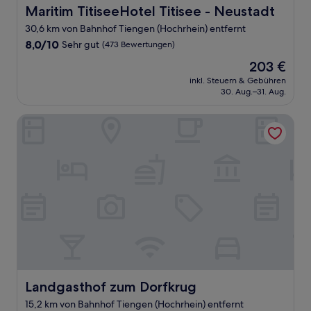
Maritim TitiseeHotel Titisee - Neustadt
Maritim TitiseeHotel Titisee - Neustadt
30,6 km von Bahnhof Tiengen (Hochrhein) entfernt
8.0
8,0/10
Sehr gut
(473 Bewertungen)
von
Der
203 €
10,
Preis
Sehr
inkl. Steuern & Gebühren
beträgt
30. Aug.–31. Aug.
gut,
203 €
(473
Bewertungen)
Landgasthof zum Dorfkrug
Landgasthof zum Dorfkrug
Landgasthof zum Dorfkrug
15,2 km von Bahnhof Tiengen (Hochrhein) entfernt