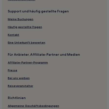
Mühle Hotels
Support und häufig gestellte Fragen
Todtmoos Hotels
Segeten Hotels
Meine Buchungen
Rheinheim Hotels
Häufig gestellte Fragen
Hotels nahe Spitäler Hochrhein GmbH Waldshut
Kontakt
Urberg Hotels
Eine Unterkunft bewerten
Landkreis Waldshut: Hotels
Für Anbieter, Affliliate-Partner und Medien
Hotels nahe Bahnhof Hausen-Raitbach
Affiliate-Partner-Programm
Grafenhausen Hotels
Ferienwohnungen in Titisee-Neustadt
Presse
Ferienwohnungen in Dittishausen
Bei uns werben
Ferienwohnungen in Feldberg
Reiseveranstalter
Hotels mit inbegriffenem Frühstück in Todtnau
Richtlinien
Haustierfreundliche in Todtnau
Allgemeine Geschäftsbedingungen
Haustierfreundliche in St. Blasien