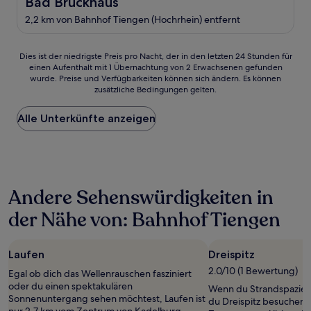
Bad Bruckhaus
Bad Bruckhaus
2,2 km von Bahnhof Tiengen (Hochrhein) entfernt
Dies
Dies ist der niedrigste Preis pro Nacht, der in den letzten 24 Stunden für
einen Aufenthalt mit 1 Übernachtung von 2 Erwachsenen gefunden
ist
wurde. Preise und Verfügbarkeiten können sich ändern. Es können
der
zusätzliche Bedingungen gelten.
niedrigste
Preis
Alle Unterkünfte anzeigen
pro
Nacht,
der
in
den
letzten
Andere Sehenswürdigkeiten in
24 Stunden
für
der Nähe von: Bahnhof Tiengen
einen
Aufenthalt
mit
Laufen
Dreispitz
1 Übernachtung
von
2.0/10 (1 Bewertung)
Egal ob dich das Wellenrauschen fasziniert
2 Erwachsenen
oder du einen spektakulären
Wenn du Strandspaziergä
gefunden
Sonnenuntergang sehen möchtest, Laufen ist
du Dreispitz besuchen,
wurde.