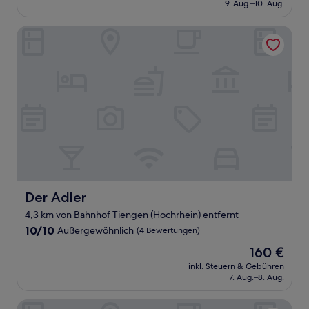
beträgt
9. Aug.–10. Aug.
(184
109 €
Bewertungen)
Der Adler
Der Adler
Der Adler
4,3 km von Bahnhof Tiengen (Hochrhein) entfernt
10.0
10/10
Außergewöhnlich
(4 Bewertungen)
von
Der
160 €
10,
Preis
Außergewöhnlich,
inkl. Steuern & Gebühren
beträgt
7. Aug.–8. Aug.
(4
160 €
Bewertungen)
Arena Hotel Waldshut