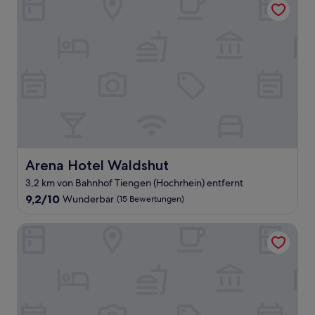
Arena Hotel Waldshut
Arena Hotel Waldshut
3,2 km von Bahnhof Tiengen (Hochrhein) entfernt
9.2
9,2/10
Wunderbar
(15 Bewertungen)
von
10,
Wellnesshotel Sonnenhof & Sonnhalde
Wunderbar,
(15
Bewertungen)