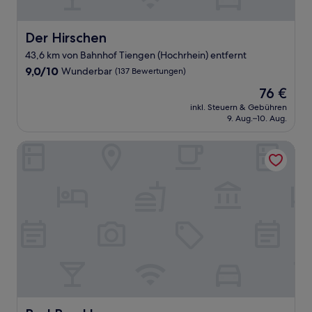
Der Hirschen
Der Hirschen
43,6 km von Bahnhof Tiengen (Hochrhein) entfernt
9.0
9,0/10
Wunderbar
(137 Bewertungen)
von
Der
76 €
10,
Preis
Wunderbar,
inkl. Steuern & Gebühren
beträgt
9. Aug.–10. Aug.
(137
76 €
Bewertungen)
Bad Bruckhaus