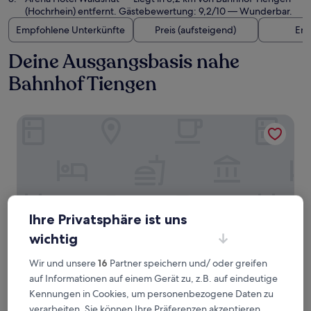
(Hochrhein) entfernt. Gästebewertung: 9,2/10 — Wunderbar.
Empfohlene Unterkünfte
Preis (aufsteigend)
Ent
Deine Ausgangsbasis nahe
Bahnhof Tiengen
Genuss - und Wellnesshotel Bercher
Ihre Privatsphäre ist uns
wichtig
Wir und unsere
16
Partner speichern und/ oder greifen
auf Informationen auf einem Gerät zu, z.B. auf eindeutige
Genuss - und Wellnesshotel Bercher
Genuss - und Wellnesshotel Bercher
Kennungen in Cookies, um personenbezogene Daten zu
4.0-
verarbeiten. Sie können Ihre Präferenzen akzeptieren