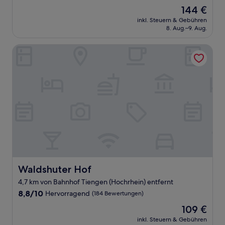
von
Der
144 €
10,
Preis
Gut,
inkl. Steuern & Gebühren
beträgt
8. Aug.–9. Aug.
(65
144 €
Bewertungen)
Waldshuter Hof
Waldshuter Hof
Waldshuter Hof
4,7 km von Bahnhof Tiengen (Hochrhein) entfernt
8.8
8,8/10
Hervorragend
(184 Bewertungen)
von
Der
109 €
10,
Preis
Hervorragend,
inkl. Steuern & Gebühren