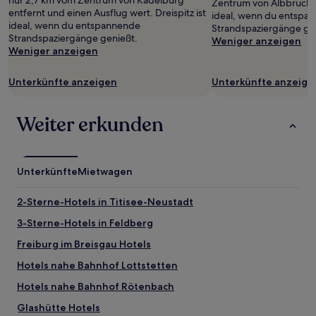
nur 2,7 km vom Zentrum von Kadelburg
Zentrum von Albbruck en
Preise
entfernt und einen Ausflug wert. Dreispitz ist
ideal, wenn du entspa
und
ideal, wenn du entspannende
Strandspaziergänge ge
Verfügbarkeiten
Strandspaziergänge genießt.
Weniger anzeigen
können
Weniger anzeigen
sich
ändern.
Unterkünfte anzeigen
Unterkünfte anzeige
Es
können
zusätzliche
Weiter erkunden
Bedingungen
gelten.
Unterkünfte
Mietwagen
2-Sterne-Hotels in Titisee-Neustadt
3-Sterne-Hotels in Feldberg
Freiburg im Breisgau Hotels
Hotels nahe Bahnhof Lottstetten
Hotels nahe Bahnhof Rötenbach
Glashütte Hotels