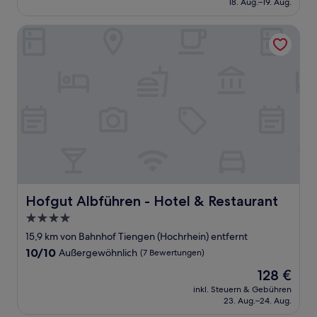
18. Aug.–19. Aug.
(276
282 €
Bewertungen)
Hofgut Albführen - Hotel & Restaurant
Hofgut Albführen - Hotel & Restaurant
Hofgut Albführen - Hotel & Restaurant
4.0-
Sterne-
15,9 km von Bahnhof Tiengen (Hochrhein) entfernt
Unterkunft
10.0
10/10
Außergewöhnlich
(7 Bewertungen)
von
Der
128 €
10,
Preis
Außergewöhnlich,
inkl. Steuern & Gebühren
beträgt
23. Aug.–24. Aug.
(7
128 €
Bewertungen)