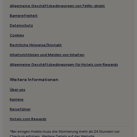
Allgemeine Geschäftsbedingungen von FeWo-direkt
Hotels mit Parkplatz in St. Blasien
Hotels mit inbegriffenem Frühstück in St. Blasien
Barrierefreiheit
Familien in Todtnauberg
Datenschutz
Hotels mit Parkplatz in Todtnauberg
Cookies
Haustierfreundliche in Löffingen
Rechtliche Hinweise/Kontakt
Hotels mit Parkplatz in Waldshut-Tiengen
Inhaltsrichtlinien und Melden von Inhalten
Familien in Hinterzarten
Allgemeine Geschäftsbedingungen für Hotels.com Rewards
Haustierfreundliche in Hinterzarten
Weitere Informationen
Haustierfreundliche in Singen
Hotels mit Parkplatz in Vöhrenbach
Über uns
Hotels mit Parkplatz in Grafenhausen
Karriere
Hotels mit inbegriffenem Frühstück in Grafenhausen
Reiseführer
Hotels mit Parkplatz in Breitnau
Hotels.com Rewards
Hotels mit Parkplatz in Friedenweiler
*Bei einigen Hotels muss die Stornierung mehr als 24 Stunden vor
Hotels mit Küchenzeile in Feldberg
Check-in erfolgen. Weitere Details auf der Website.