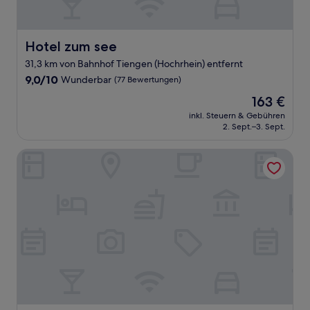
Hotel zum see
Hotel zum see
31,3 km von Bahnhof Tiengen (Hochrhein) entfernt
9.0
9,0/10
Wunderbar
(77 Bewertungen)
von
Der
163 €
10,
Preis
Wunderbar,
inkl. Steuern & Gebühren
beträgt
2. Sept.–3. Sept.
(77
163 €
Bewertungen)
Maritim TitiseeHotel Titisee - Neustadt