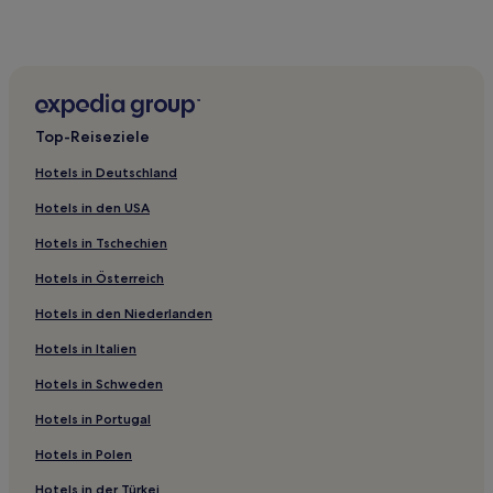
Hotels nahe Skigebiet Bernau
Hotels nahe Bahnhof Erzingen
Häusern Hotels
Hotels nahe Strandbad Seebrugg
Top-Reiseziele
Stühlingen Hotels
Hotels in Deutschland
Hotels nahe Burg Barenfels
Hotels in den USA
St. Blasien Hotels
Hotels in Tschechien
Schluchsee Hotels
Hotels in Österreich
Hinterzarten Hotels
Hotels in den Niederlanden
Raitenbuch Hotels
Friedenweiler Hotels
Hotels in Italien
Laufenburg Hotels
Hotels in Schweden
Wolpadingen Hotels
Hotels in Portugal
Bernau Hotels
Hotels in Polen
Titisee-Neustadt Hotels
Hotels in der Türkei