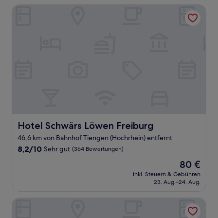
Hotel Schwärs Löwen Freiburg
Hotel Schwärs Löwen Freiburg
Hotel Schwärs Löwen Freiburg
46,6 km von Bahnhof Tiengen (Hochrhein) entfernt
8.2
8,2/10
Sehr gut
(364 Bewertungen)
von
Der
80 €
10,
Preis
Sehr
inkl. Steuern & Gebühren
beträgt
23. Aug.–24. Aug.
gut,
80 €
(364
Bewertungen)
Hotel Arina