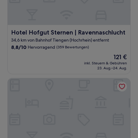
Hotel Hofgut Sternen | Ravennaschlucht
Hotel Hofgut Sternen | Ravennaschlucht
34,6 km von Bahnhof Tiengen (Hochrhein) entfernt
8.8
8,8/10
Hervorragend
(359 Bewertungen)
von
Der
121 €
10,
Preis
Hervorragend,
inkl. Steuern & Gebühren
beträgt
23. Aug.–24. Aug.
(359
121 €
Bewertungen)
Der Hirschen