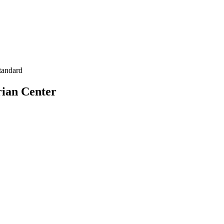
tandard
rian Center