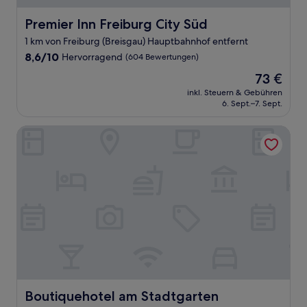
Premier Inn Freiburg City Süd
Premier Inn Freiburg City Süd
1 km von Freiburg (Breisgau) Hauptbahnhof entfernt
8.6
8,6/10
Hervorragend
(604 Bewertungen)
von
Der
73 €
10,
Preis
Hervorragend,
inkl. Steuern & Gebühren
beträgt
6. Sept.–7. Sept.
(604
73 €
Bewertungen)
Boutiquehotel am Stadtgarten
Boutiquehotel am Stadtgarten
Boutiquehotel am Stadtgarten