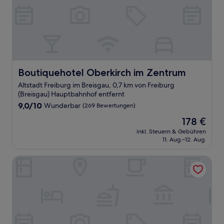
Boutiquehotel Oberkirch im Zentrum
Boutiquehotel Oberkirch im Zentrum
Altstadt Freiburg im Breisgau, 0,7 km von Freiburg
(Breisgau) Hauptbahnhof entfernt
9.0
9,0/10
Wunderbar
(269 Bewertungen)
von
Der
178 €
10,
Preis
Wunderbar,
inkl. Steuern & Gebühren
beträgt
11. Aug.–12. Aug.
(269
178 €
Bewertungen)
Motel One Freiburg