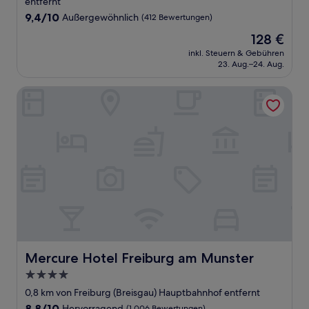
entfernt
9.4
9,4/10
Außergewöhnlich
(412 Bewertungen)
von
Der
128 €
10,
Preis
Außergewöhnlich,
inkl. Steuern & Gebühren
beträgt
23. Aug.–24. Aug.
(412
128 €
Bewertungen)
Mercure Hotel Freiburg am Munster
Mercure Hotel Freiburg am Munster
Mercure Hotel Freiburg am Munster
4.0-
Sterne-
0,8 km von Freiburg (Breisgau) Hauptbahnhof entfernt
Unterkunft
8.8
8,8/10
Hervorragend
(1.006 Bewertungen)