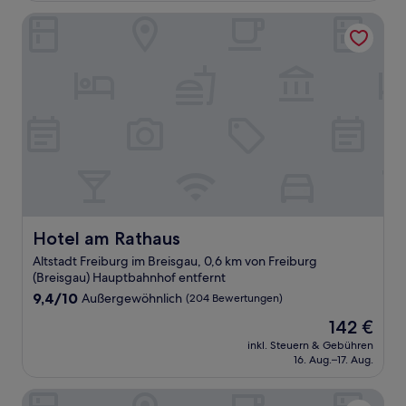
Bewertungen)
Hotel am Rathaus
Hotel am Rathaus
Hotel am Rathaus
Altstadt Freiburg im Breisgau, 0,6 km von Freiburg
(Breisgau) Hauptbahnhof entfernt
9.4
9,4/10
Außergewöhnlich
(204 Bewertungen)
von
Der
142 €
10,
Preis
Außergewöhnlich,
inkl. Steuern & Gebühren
beträgt
16. Aug.–17. Aug.
(204
142 €
Bewertungen)
Central Hotel