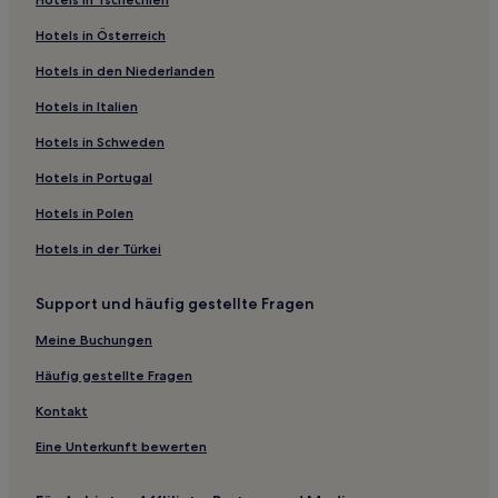
Hotels nahe Hauptfriedhof Freiburg
Hotels in Österreich
Hotels nahe S-Bahn-Station Freiburg Krankenhaus
Hotels in den Niederlanden
Hotels nahe Max-Planck-Institut für Immunbiologie und
Epigenetik
Hotels in Italien
Regierungsbezirk Freiburg: Hotels
Hotels in Schweden
Schallstadt Hotels
Hotels in Portugal
Hotels nahe Colombischlössle
Hotels in Polen
Hotels nahe Messe Freiburg
Hotels in der Türkei
Landkreis Breisgau-Hochschwarzwald: Hotels
Hotels nahe Universität Freiburg
Support und häufig gestellte Fragen
Hotels nahe Goethe-Institut
Meine Buchungen
Hotels nahe Breisacher Tor
Häufig gestellte Fragen
Hotels nahe Bertoldsbrunnen
Kontakt
Sankt Georgen Hotels
Eine Unterkunft bewerten
Hotels nahe Universitätskirche
Oberwiehre Hotels