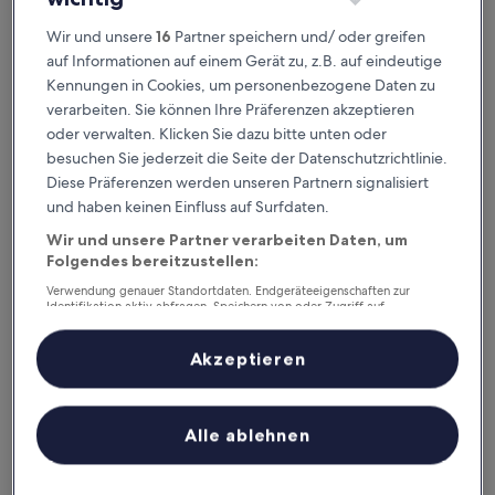
Novotel Freiburg am Konzerthaus
Novotel Freiburg am Konzerthaus
Wir und unsere
16
Partner speichern und/ oder greifen
4.0-
auf Informationen auf einem Gerät zu, z.B. auf eindeutige
Sterne-
0,3 km von Freiburg (Breisgau) Hauptbahnhof entfernt
Kennungen in Cookies, um personenbezogene Daten zu
Unterkunft
8.4
8,4/10
Sehr gut
(1.007 Bewertungen)
verarbeiten. Sie können Ihre Präferenzen akzeptieren
von
oder verwalten. Klicken Sie dazu bitte unten oder
Der
103 €
10,
Preis
besuchen Sie jederzeit die Seite der Datenschutzrichtlinie.
Sehr
inkl. Steuern & Gebühren
beträgt
30. Aug.–31. Aug.
gut,
Diese Präferenzen werden unseren Partnern signalisiert
103 €
(1.007
und haben keinen Einfluss auf Surfdaten.
Bewertungen)
Hotel Freiburg City Center by Leonardo Hotels
Wir und unsere Partner verarbeiten Daten, um
Folgendes bereitzustellen:
Verwendung genauer Standortdaten. Endgeräteeigenschaften zur
Identifikation aktiv abfragen. Speichern von oder Zugriff auf
Informationen auf einem Endgerät. Personalisierte Werbung und
Inhalte, Messung von Werbeleistung und der Performance von Inhalten,
Zielgruppenforschung sowie Entwicklung und Verbesserung von
Akzeptieren
Angeboten.
Liste der Partner (Lieferanten)
Alle ablehnen
Hotel Freiburg City Center by Leonardo Hotels
Hotel Freiburg City Center by Leonardo