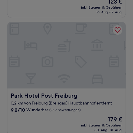
Der
123 €
10,
Preis
Hervorragend,
inkl. Steuern & Gebühren
beträgt
16. Aug.–17. Aug.
(272
123 €
Bewertungen)
Park Hotel Post Freiburg
Park Hotel Post Freiburg
Park Hotel Post Freiburg
0,2 km von Freiburg (Breisgau) Hauptbahnhof entfernt
9.2
9,2/10
Wunderbar
(239 Bewertungen)
von
Der
179 €
10,
Preis
Wunderbar,
inkl. Steuern & Gebühren
beträgt
30. Aug.–31. Aug.
(239