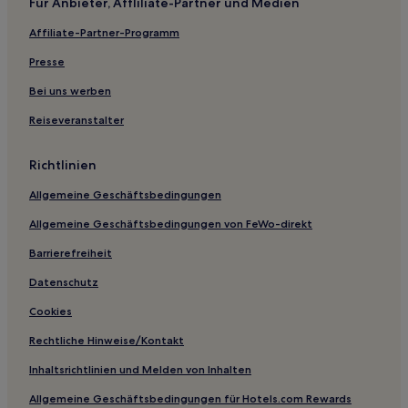
Für Anbieter, Affliliate-Partner und Medien
West Hotels
Affiliate-Partner-Programm
Hotels nahe Bahnhof Freiburg-Landwasser
Presse
Hotels nahe Ruine der Zähringer Burg
Bei uns werben
Ferienwohnungen in Altstadt Freiburg im Breisgau
Reiseveranstalter
Ferienwohnungen in Stühlinger
Ferienwohnungen in Feldberg
Richtlinien
Hotels mit inbegriffenem Frühstück in Todtnau
Allgemeine Geschäftsbedingungen
Haustierfreundliche in Todtnau
Allgemeine Geschäftsbedingungen von FeWo-direkt
Familien in Region Freiburg
Barrierefreiheit
Business in Region Freiburg
Datenschutz
Hotels mit inbegriffenem Frühstück in Region Freiburg
Cookies
Hotels mit Parkplatz in Region Freiburg
Rechtliche Hinweise/Kontakt
Ski in Region Freiburg
Inhaltsrichtlinien und Melden von Inhalten
Hotels mit Küchenzeile in Region Freiburg
Allgemeine Geschäftsbedingungen für Hotels.com Rewards
Haustierfreundliche in Region Freiburg