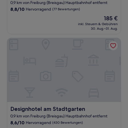
0,9 km von Freiburg (Breisgau) Hauptbahnhof entfernt
8.8
8,8/10
Hervorragend
(77 Bewertungen)
von
Der
185 €
10,
Preis
Hervorragend,
inkl. Steuern & Gebühren
beträgt
30. Aug.–31. Aug.
(77
185 €
Bewertungen)
Designhotel am Stadtgarten
Designhotel am Stadtgarten
Designhotel am Stadtgarten
0,9 km von Freiburg (Breisgau) Hauptbahnhof entfernt
8.6
8,6/10
Hervorragend
(430 Bewertungen)
von