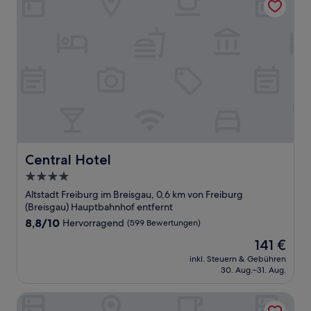
Central Hotel
Central Hotel
4.0-
Sterne-
Altstadt Freiburg im Breisgau, 0,6 km von Freiburg
Unterkunft
(Breisgau) Hauptbahnhof entfernt
8.8
8,8/10
Hervorragend
(599 Bewertungen)
von
Der
141 €
10,
Preis
Hervorragend,
inkl. Steuern & Gebühren
beträgt
30. Aug.–31. Aug.
(599
141 €
Bewertungen)
Stadthotel Freiburg