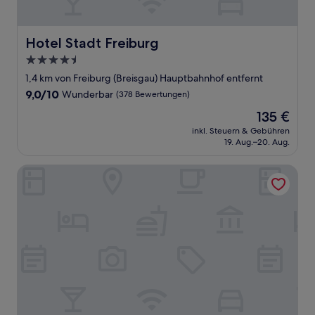
Hotel Stadt Freiburg
Hotel Stadt Freiburg
4.5-
Sterne-
1,4 km von Freiburg (Breisgau) Hauptbahnhof entfernt
Unterkunft
9.0
9,0/10
Wunderbar
(378 Bewertungen)
von
Der
135 €
10,
Preis
Wunderbar,
inkl. Steuern & Gebühren
beträgt
19. Aug.–20. Aug.
(378
135 €
Bewertungen)
Premier Inn Freiburg City Süd