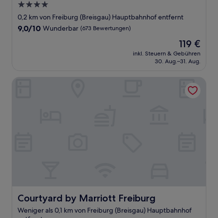
4.0-
Sterne-
0,2 km von Freiburg (Breisgau) Hauptbahnhof entfernt
Unterkunft
9.0
9,0/10
Wunderbar
(673 Bewertungen)
von
Der
119 €
10,
Preis
Wunderbar,
inkl. Steuern & Gebühren
beträgt
30. Aug.–31. Aug.
(673
119 €
Bewertungen)
Courtyard by Marriott Freiburg
Courtyard by Marriott Freiburg
Courtyard by Marriott Freiburg
Weniger als 0,1 km von Freiburg (Breisgau) Hauptbahnhof