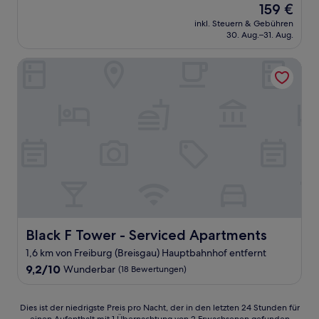
Der
159 €
10,
Preis
Hervorragend,
inkl. Steuern & Gebühren
beträgt
30. Aug.–31. Aug.
(430
159 €
Bewertungen)
Black F Tower - Serviced Apartments
Black F Tower - Serviced Apartments
Black F Tower - Serviced Apartments
1,6 km von Freiburg (Breisgau) Hauptbahnhof entfernt
9.2
9,2/10
Wunderbar
(18 Bewertungen)
von
10,
Wunderbar,
Dies
Dies ist der niedrigste Preis pro Nacht, der in den letzten 24 Stunden für