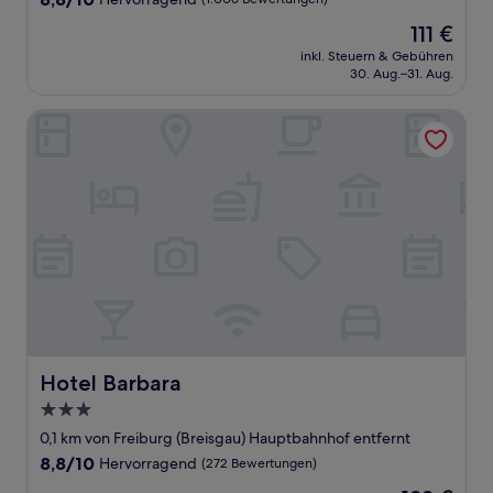
von
Der
111 €
10,
Preis
Hervorragend,
inkl. Steuern & Gebühren
beträgt
30. Aug.–31. Aug.
(1.006
111 €
Bewertungen)
Hotel Barbara
Hotel Barbara
Hotel Barbara
3.0-
Sterne-
0,1 km von Freiburg (Breisgau) Hauptbahnhof entfernt
Unterkunft
8.8
8,8/10
Hervorragend
(272 Bewertungen)
von