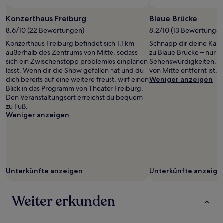
ändern.
Es
Konzerthaus Freiburg
Blaue Brücke
können
zusätzliche
8.6/10 (22 Bewertungen)
8.2/10 (13 Bewertungen
Bedingungen
Konzerthaus Freiburg befindet sich 1,1 km
Schnapp dir deine Kam
gelten.
außerhalb des Zentrums von Mitte, sodass
zu Blaue Brücke – nur e
sich ein Zwischenstopp problemlos einplanen
Sehenswürdigkeiten, d
lässt. Wenn dir die Show gefallen hat und du
von Mitte entfernt ist.
dich bereits auf eine weitere freust, wirf einen
Weniger anzeigen
Blick in das Programm von Theater Freiburg.
Den Veranstaltungsort erreichst du bequem
zu Fuß.
Weniger anzeigen
Unterkünfte anzeigen
Unterkünfte anzeige
Weiter erkunden