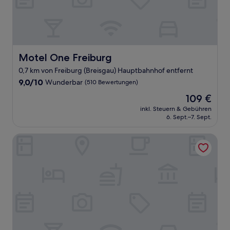
Motel One Freiburg
Motel One Freiburg
0,7 km von Freiburg (Breisgau) Hauptbahnhof entfernt
9.0
9,0/10
Wunderbar
(510 Bewertungen)
von
Der
109 €
10,
Preis
Wunderbar,
inkl. Steuern & Gebühren
beträgt
6. Sept.–7. Sept.
(510
109 €
Bewertungen)
Hotel Stadt Freiburg