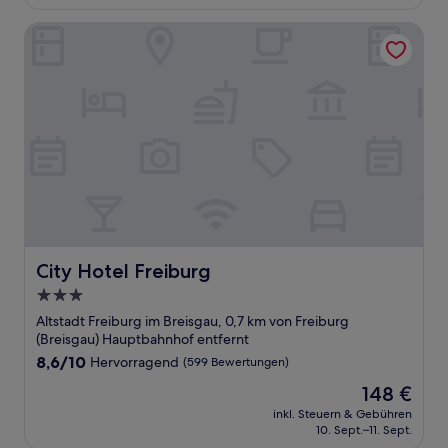
179 €
Bewertungen)
City Hotel Freiburg
City Hotel Freiburg
City Hotel Freiburg
3.0-
Sterne-
Altstadt Freiburg im Breisgau, 0,7 km von Freiburg
Unterkunft
(Breisgau) Hauptbahnhof entfernt
8.6
8,6/10
Hervorragend
(599 Bewertungen)
von
Der
148 €
10,
Preis
Hervorragend,
inkl. Steuern & Gebühren
beträgt
10. Sept.–11. Sept.
(599
148 €