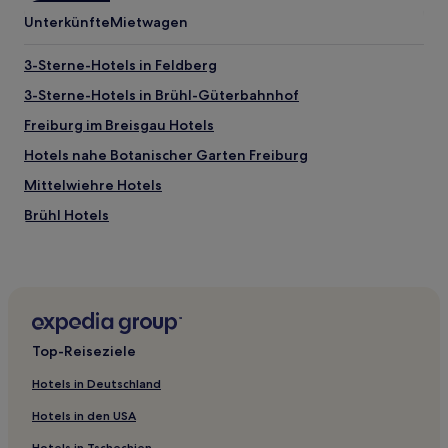
Unterkünfte
Mietwagen
3-Sterne-Hotels in Feldberg
3-Sterne-Hotels in Brühl-Güterbahnhof
Freiburg im Breisgau Hotels
Hotels nahe Botanischer Garten Freiburg
Mittelwiehre Hotels
Brühl Hotels
Hotels nahe Konzerthaus Freiburg
Haslach-Schildacker Hotels
Hotels nahe Schlossberg
Nord Hotels
Top-Reiseziele
Hotels nahe Schauinslandbahn
Hotels in Deutschland
Hotels nahe Bahnhof Freiburg-St Georgen
Hotels in den USA
Hotels nahe Bahnhof Freiburg-Wiehre
Hotels in Tschechien