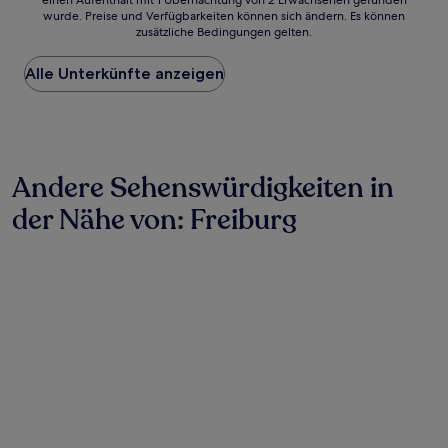
(18
einen Aufenthalt mit 1 Übernachtung von 2 Erwachsenen gefunden
ist
wurde. Preise und Verfügbarkeiten können sich ändern. Es können
Bewertungen)
der
zusätzliche Bedingungen gelten.
niedrigste
Preis
Alle Unterkünfte anzeigen
pro
Nacht,
der
in
den
letzten
Andere Sehenswürdigkeiten in
24 Stunden
für
der Nähe von: Freiburg
einen
Aufenthalt
mit
1 Übernachtung
von
2 Erwachsenen
gefunden
wurde.
Preise
und
Verfügbarkeiten
können
sich