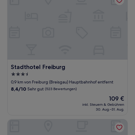
Stadthotel Freiburg
Stadthotel Freiburg
3.5-
Sterne-
0,9 km von Freiburg (Breisgau) Hauptbahnhof entfernt
Unterkunft
8.4
8,4/10
Sehr gut
(523 Bewertungen)
von
Der
109 €
10,
Preis
Sehr
inkl. Steuern & Gebühren
beträgt
30. Aug.–31. Aug.
gut,
109 €
(523
Bewertungen)
The Alex Hotel