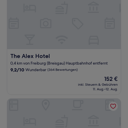
The Alex Hotel
The Alex Hotel
0,4 km von Freiburg (Breisgau) Hauptbahnhof entfernt
9.2
9,2/10
Wunderbar
(364 Bewertungen)
von
Der
152 €
10,
Preis
Wunderbar,
inkl. Steuern & Gebühren
beträgt
11. Aug.–12. Aug.
(364
152 €
Bewertungen)
Boutiquehotel Oberkirch im Zentrum