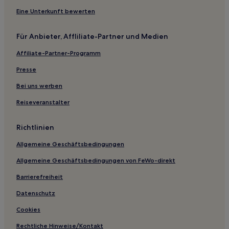
Ski in Südschwarzwald
Eine Unterkunft bewerten
Familien in Hochschwarzwald
Für Anbieter, Affliliate-Partner und Medien
Hotels mit Parkplatz in Hochschwarzwald
Affiliate-Partner-Programm
Hotels mit Küchenzeile in Herrischried
Haustierfreundliche in Herrischried
Presse
Haustierfreundliche in Neuburg
Bei uns werben
Hotels mit inbegriffenem Frühstück in Bad Krozingen
Reiseveranstalter
Haustierfreundliche in Lörrach
Richtlinien
Hotels mit Parkplatz in Lörrach
Allgemeine Geschäftsbedingungen
Haustierfreundliche in Brühl
Allgemeine Geschäftsbedingungen von FeWo-direkt
Hotels mit Parkplatz in Müllheim
Hotels mit inbegriffenem Frühstück in Müllheim
Barrierefreiheit
Haustierfreundliche in Bad Säckingen
Datenschutz
Hotels mit Parkplatz in Landkreis Lörrach
Cookies
Hotels mit Parkplatz in Markgräflerland
Rechtliche Hinweise/Kontakt