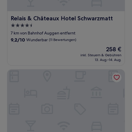
Relais & Châteaux Hotel Schwarzmatt
Relais & Châteaux Hotel Schwarzmatt
4.5-
Sterne-
7 km von Bahnhof Auggen entfernt
Unterkunft
9.2
9,2/10
Wunderbar
(11 Bewertungen)
von
Der
258 €
10,
Preis
Wunderbar,
inkl. Steuern & Gebühren
beträgt
13. Aug.–14. Aug.
(11
258 €
Bewertungen)
Flair Hotel Schwanen