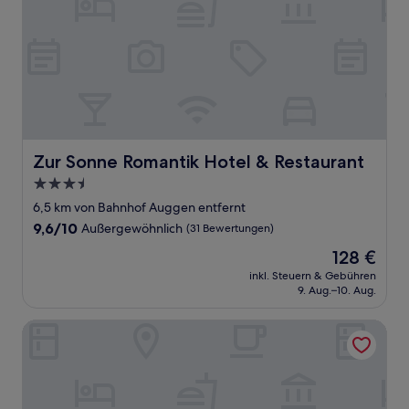
Zur Sonne Romantik Hotel & Restaurant
Zur Sonne Romantik Hotel & Restaurant
3.5-
Sterne-
6,5 km von Bahnhof Auggen entfernt
Unterkunft
9.6
9,6/10
Außergewöhnlich
(31 Bewertungen)
von
Der
128 €
10,
Preis
Außergewöhnlich,
inkl. Steuern & Gebühren
beträgt
9. Aug.–10. Aug.
(31
128 €
Bewertungen)
Balance-Hotel am Blauenwald