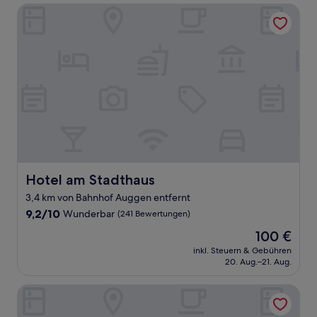
Hotel am Stadthaus
Hotel am Stadthaus
Hotel am Stadthaus
3,4 km von Bahnhof Auggen entfernt
9.2
9,2/10
Wunderbar
(241 Bewertungen)
von
Der
100 €
10,
Preis
Wunderbar,
inkl. Steuern & Gebühren
beträgt
20. Aug.–21. Aug.
(241
100 €
Bewertungen)
Hotel Schlossberg