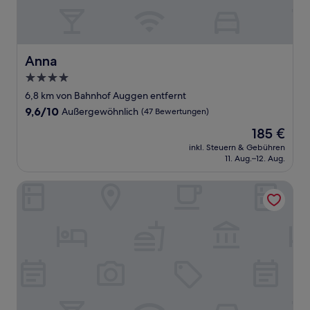
Anna
Anna
4.0-
Sterne-
6,8 km von Bahnhof Auggen entfernt
Unterkunft
9.6
9,6/10
Außergewöhnlich
(47 Bewertungen)
von
Der
185 €
10,
Preis
Außergewöhnlich,
inkl. Steuern & Gebühren
beträgt
11. Aug.–12. Aug.
(47
185 €
Bewertungen)
Relais & Châteaux Hotel Schwarzmatt