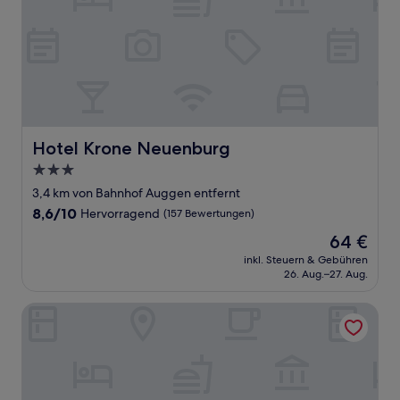
Hotel Krone Neuenburg
Hotel Krone Neuenburg
3.0-
Sterne-
3,4 km von Bahnhof Auggen entfernt
Unterkunft
8.6
8,6/10
Hervorragend
(157 Bewertungen)
von
Der
64 €
10,
Preis
Hervorragend,
inkl. Steuern & Gebühren
beträgt
26. Aug.–27. Aug.
(157
64 €
Bewertungen)
Hotel Garni Schacherer