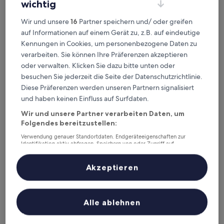
wichtig
von
Der
76 €
10,
Preis
Wir und unsere
16
Partner speichern und/ oder greifen
Wunderbar,
inkl. Steuern & Gebühren
beträgt
31. Aug.–1. Sept.
auf Informationen auf einem Gerät zu, z.B. auf eindeutige
(180
76 €
Bewertungen)
Kennungen in Cookies, um personenbezogene Daten zu
Hotel Anika
verarbeiten. Sie können Ihre Präferenzen akzeptieren
oder verwalten. Klicken Sie dazu bitte unten oder
besuchen Sie jederzeit die Seite der Datenschutzrichtlinie.
Diese Präferenzen werden unseren Partnern signalisiert
und haben keinen Einfluss auf Surfdaten.
Wir und unsere Partner verarbeiten Daten, um
Folgendes bereitzustellen:
Verwendung genauer Standortdaten. Endgeräteeigenschaften zur
Identifikation aktiv abfragen. Speichern von oder Zugriff auf
Informationen auf einem Endgerät. Personalisierte Werbung und
Inhalte, Messung von Werbeleistung und der Performance von Inhalten,
Zielgruppenforschung sowie Entwicklung und Verbesserung von
Akzeptieren
Hotel Anika
Hotel Anika
Angeboten.
Liste der Partner (Lieferanten)
3.0-
Sterne-
2,9 km von Bahnhof Auggen entfernt
Alle ablehnen
Unterkunft
8.8
8,8/10
Hervorragend
(98 Bewertungen)
von
Der