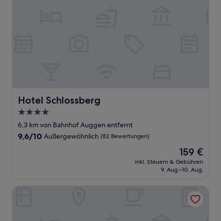
Hotel Schlossberg
Hotel Schlossberg
4.0-
Sterne-
6,3 km von Bahnhof Auggen entfernt
Unterkunft
9.6
9,6/10
Außergewöhnlich
(82 Bewertungen)
von
Der
159 €
10,
Preis
Außergewöhnlich,
inkl. Steuern & Gebühren
beträgt
9. Aug.–10. Aug.
(82
159 €
Bewertungen)
Zur Sonne Romantik Hotel & Restaurant