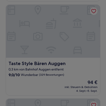
126 €
Bewertungen)
Taste Style Bären Auggen
Taste Style Bären Auggen
Taste Style Bären Auggen
0,3 km von Bahnhof Auggen entfernt
9.0
9,0/10
Wunderbar
(329 Bewertungen)
von
Der
94 €
10,
Preis
Wunderbar,
inkl. Steuern & Gebühren
beträgt
4. Sept.–5. Sept.
(329
94 €
Bewertungen)
ALTES SPITAL Hotel Café Bar Restaurant