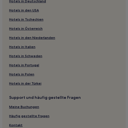
Hotels in Deutschland
Hotels mit Küchenzeile in Mitte
Hotels in den USA
Hotels mit Küchenzeile in Feldberg
Hotels in Tschechien
Familien in Feldberg
Hotels in Österreich
Hotels mit inbegriffenem Frühstück in Feldberg
Hotels in den Niederlanden
Hotels mit Parkplatz in West
Familien in West
Hotels in Italien
Haustierfreundliche in West
Hotels in Schweden
Haustierfreundliche in Weil am Rhein
Hotels in Portugal
Familien in Rheinfelden
Hotels in Polen
Hotels mit inbegriffenem Frühstück in Rheinfelden
Hotels in der Türkei
Hotels mit Küchenzeile in Südschwarzwald
Support und häufig gestellte Fragen
Hotels mit inbegriffenem Frühstück in Südschwarzwald
Haustierfreundliche in Südschwarzwald
Meine Buchungen
Hotels mit Parkplatz in Südschwarzwald
Häufig gestellte Fragen
Familien in Südschwarzwald
Kontakt