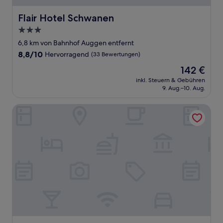
Flair Hotel Schwanen
Flair Hotel Schwanen
3.0-
Sterne-
6,8 km von Bahnhof Auggen entfernt
Unterkunft
8.8
8,8/10
Hervorragend
(33 Bewertungen)
von
Der
142 €
10,
Preis
Hervorragend,
inkl. Steuern & Gebühren
beträgt
9. Aug.–10. Aug.
(33
142 €
Bewertungen)
Hotel Restaurant Kaiserhof