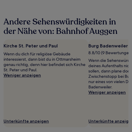
in
den
letzten
Andere Sehenswürdigkeiten in
24 Stunden
für
der Nähe von: Bahnhof Auggen
einen
Aufenthalt
mit
Kirche St. Peter und Paul
Burg Badenweiler
1 Übernachtung
von
8.8/10 (9 Bewertungen
Wenn du dich für religiöse Gebäude
2 Erwachsenen
interessierst, dann bist du in Ottmarsheim
Wenn die Sehenswürdi
gefunden
genau richtig, denn hier befindet sich Kirche
deines Aufenthalts nic
wurde.
St. Peter und Paul.
sollen, dann plane doch
Preise
Weniger anzeigen
Zwischenstopp bei Bur
und
nur eines von vielen De
Verfügbarkeiten
Badenweiler.
können
Weniger anzeigen
sich
ändern.
Es
können
zusätzliche
Bedingungen
Unterkünfte anzeigen
Unterkünfte anzeige
gelten.