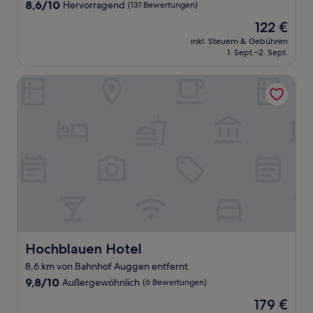
8.6
8,6/10
Hervorragend
(131 Bewertungen)
von
Der
122 €
10,
Preis
Hervorragend,
inkl. Steuern & Gebühren
beträgt
1. Sept.–2. Sept.
(131
122 €
Bewertungen)
Hochblauen Hotel
Hochblauen Hotel
Hochblauen Hotel
8,6 km von Bahnhof Auggen entfernt
9.8
9,8/10
Außergewöhnlich
(6 Bewertungen)
von
Der
179 €
10,