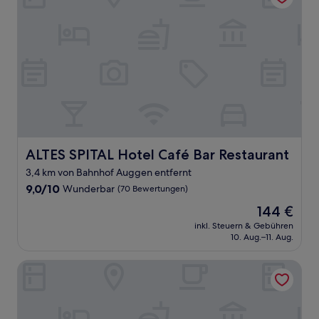
ALTES SPITAL Hotel Café Bar Restaurant
ALTES SPITAL Hotel Café Bar Restaurant
3,4 km von Bahnhof Auggen entfernt
9.0
9,0/10
Wunderbar
(70 Bewertungen)
von
Der
144 €
10,
Preis
Wunderbar,
inkl. Steuern & Gebühren
beträgt
10. Aug.–11. Aug.
(70
144 €
Bewertungen)
Hotel Krone Neuenburg