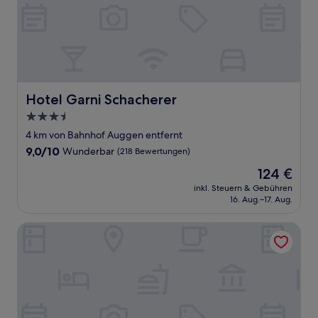
Hotel Garni Schacherer
Hotel Garni Schacherer
3.5-
Sterne-
4 km von Bahnhof Auggen entfernt
Unterkunft
9.0
9,0/10
Wunderbar
(218 Bewertungen)
von
Der
124 €
10,
Preis
Wunderbar,
inkl. Steuern & Gebühren
beträgt
16. Aug.–17. Aug.
(218
124 €
Bewertungen)
Wellness Privathotel Post an der Therme