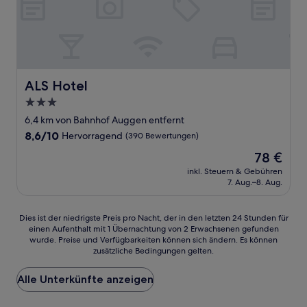
ALS Hotel
ALS Hotel
3.0-
Sterne-
6,4 km von Bahnhof Auggen entfernt
Unterkunft
8.6
8,6/10
Hervorragend
(390 Bewertungen)
von
Der
78 €
10,
Preis
Hervorragend,
inkl. Steuern & Gebühren
beträgt
7. Aug.–8. Aug.
(390
78 €
Bewertungen)
Dies
Dies ist der niedrigste Preis pro Nacht, der in den letzten 24 Stunden für
einen Aufenthalt mit 1 Übernachtung von 2 Erwachsenen gefunden
ist
wurde. Preise und Verfügbarkeiten können sich ändern. Es können
der
zusätzliche Bedingungen gelten.
niedrigste
Preis
Alle Unterkünfte anzeigen
pro
Nacht,
der