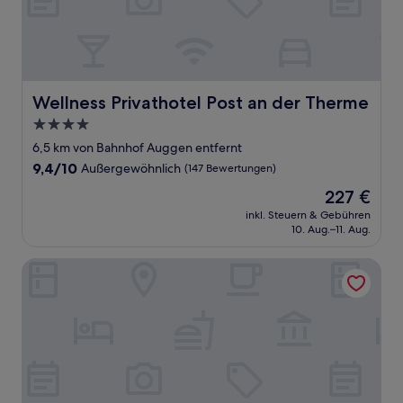
Wellness Privathotel Post an der Therme
Wellness Privathotel Post an der Therme
4.0-
Sterne-
6,5 km von Bahnhof Auggen entfernt
Unterkunft
9.4
9,4/10
Außergewöhnlich
(147 Bewertungen)
von
Der
227 €
10,
Preis
Außergewöhnlich,
inkl. Steuern & Gebühren
beträgt
10. Aug.–11. Aug.
(147
227 €
Bewertungen)
Anna