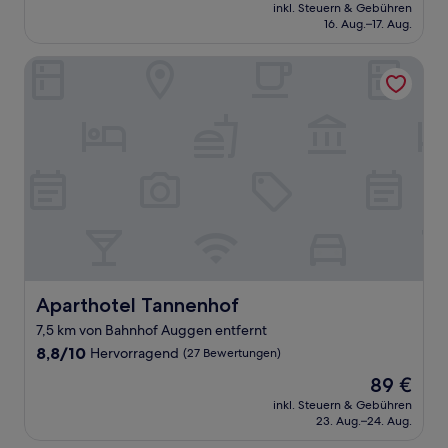
Preis
Außergewöhnlich,
inkl. Steuern & Gebühren
beträgt
16. Aug.–17. Aug.
(6
179 €
Bewertungen)
Aparthotel Tannenhof
Aparthotel Tannenhof
Aparthotel Tannenhof
7,5 km von Bahnhof Auggen entfernt
8.8
8,8/10
Hervorragend
(27 Bewertungen)
von
Der
89 €
10,
Preis
Hervorragend,
inkl. Steuern & Gebühren
beträgt
23. Aug.–24. Aug.
(27
89 €
Bewertungen)