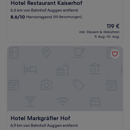
Hotel Restaurant Kaiserhof
Hotel Restaurant Kaiserhof
6,6 km von Bahnhof Auggen entfernt
8.6
8,6/10
Hervorragend
(55 Bewertungen)
von
Der
119 €
10,
Preis
Hervorragend,
inkl. Steuern & Gebühren
beträgt
9. Aug.–10. Aug.
(55
119 €
Bewertungen)
Hotel Markgräfler Hof
Hotel Markgräfler Hof
Hotel Markgräfler Hof
6,9 km von Bahnhof Auggen entfernt