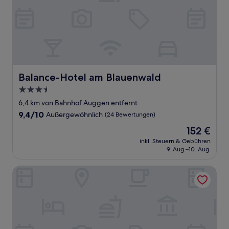
Balance-Hotel am Blauenwald
Balance-Hotel am Blauenwald
3.5-
Sterne-
6,4 km von Bahnhof Auggen entfernt
Unterkunft
9.4
9,4/10
Außergewöhnlich
(24 Bewertungen)
von
Der
152 €
10,
Preis
Außergewöhnlich,
inkl. Steuern & Gebühren
beträgt
9. Aug.–10. Aug.
(24
152 €
Bewertungen)
ALS Hotel