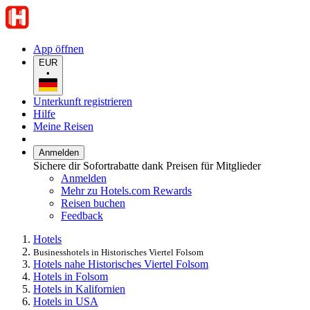
App öffnen
EUR
•
Unterkunft registrieren
Hilfe
Meine Reisen
Anmelden
Sichere dir Sofortrabatte dank Preisen für Mitglieder
Anmelden
Mehr zu Hotels.com Rewards
Reisen buchen
Feedback
Hotels
Businesshotels in Historisches Viertel Folsom
Hotels nahe Historisches Viertel Folsom
Hotels in Folsom
Hotels in Kalifornien
Hotels in USA