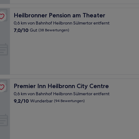
Heilbronner Pension am Theater
Heilbronner Pension am Theater
0,6 km von Bahnhof Heilbronn Sülmertor entfernt
7.0
7,0/10
Gut
(38 Bewertungen)
von
10,
Gut,
(38
Bewertungen)
Premier Inn Heilbronn City Centre
Premier Inn Heilbronn City Centre
0,6 km von Bahnhof Heilbronn Sülmertor entfernt
9.2
9,2/10
Wunderbar
(94 Bewertungen)
von
10,
Wunderbar,
(94
Bewertungen)