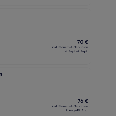
Der
70 €
Preis
inkl. Steuern & Gebühren
beträgt
6. Sept.–7. Sept.
70 €
m
Der
76 €
Preis
inkl. Steuern & Gebühren
beträgt
9. Aug.–10. Aug.
76 €