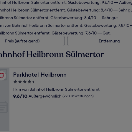
ahnhof Heilbronn Sülmertor entfernt. Gästebewertung: 9,6/10 — Außer
ahnhof Heilbronn Sülmertor entfernt. Gästebewertung: 8,4/10 — Sehr gu
ilbronn Sülmertor entfernt. Gästebewertung: 8,4/10 — Sehr gut.
 km von Bahnhof Heilbronn Sülmertor entfernt. Gästebewertung: 7,8/10 
eilbronn Sülmertor entfernt. Gästebewertung: 7,6/10 — Gut.
Preis (aufsteigend)
Entfernung
ahnhof Heilbronn Sülmertor
Parkhotel Heilbronn
Parkhotel Heilbronn
4.5-
Sterne-
1 km von Bahnhof Heilbronn Sülmertor entfernt
Unterkunft
9.6
9,6/10
Außergewöhnlich
(270 Bewertungen)
von
10,
Außergewöhnlich,
(270
Bewertungen)