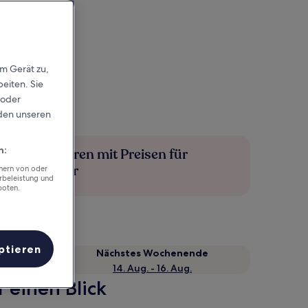
em Gerät zu,
eiten. Sie
 oder
rden unseren
n:
Mehr sparen mit Preisen für
Mitglieder
chern von oder
rbeleistung und
boten.
ptieren
Nächstes Wochenende
14. Aug. - 16. Aug.
 einen Blick