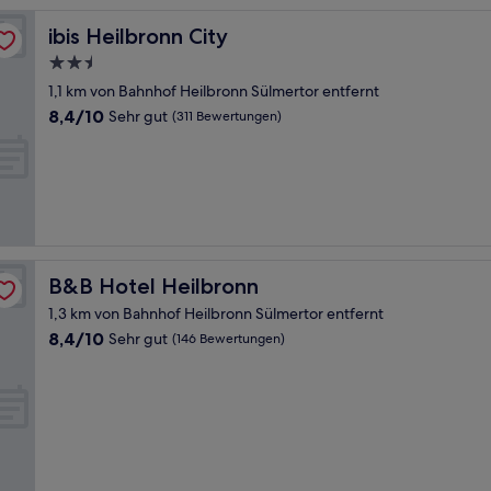
ibis Heilbronn City
ibis Heilbronn City
2.5-
Sterne-
1,1 km von Bahnhof Heilbronn Sülmertor entfernt
Unterkunft
8.4
8,4/10
Sehr gut
(311 Bewertungen)
von
10,
Sehr
gut,
(311
Bewertungen)
B&B Hotel Heilbronn
B&B Hotel Heilbronn
1,3 km von Bahnhof Heilbronn Sülmertor entfernt
8.4
8,4/10
Sehr gut
(146 Bewertungen)
von
10,
Sehr
gut,
(146
Bewertungen)