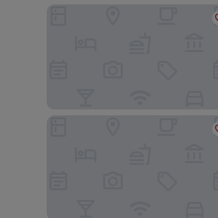
ibis Heilbronn City
B&B Hotel Heilbronn