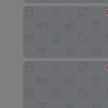
Heilbronner Pension am Theater
Premier Inn Heilbronn City Centre