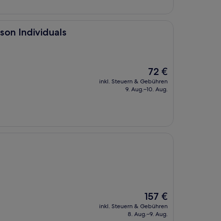
uals
son Individuals
Der
72 €
Preis
inkl. Steuern & Gebühren
beträgt
9. Aug.–10. Aug.
72 €
Der
157 €
Preis
inkl. Steuern & Gebühren
beträgt
8. Aug.–9. Aug.