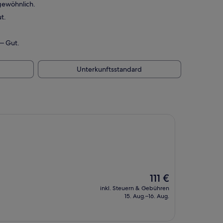
gewöhnlich.
t.
— Gut.
Unterkunftsstandard
Der
111 €
Preis
inkl. Steuern & Gebühren
beträgt
15. Aug.–16. Aug.
111 €