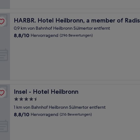
ndividuals
HARBR. Hotel Heilbronn, a member of Radisson Individ
HARBR. Hotel Heilbronn, a member of Radis
0,9 km von Bahnhof Heilbronn Sülmertor entfernt
8.8
8,8/10
Hervorragend
(296 Bewertungen)
von
10,
Hervorragend,
(296
Bewertungen)
Insel - Hotel Heilbronn
Insel - Hotel Heilbronn
4.5-
Sterne-
1 km von Bahnhof Heilbronn Sülmertor entfernt
Unterkunft
8.8
8,8/10
Hervorragend
(216 Bewertungen)
von
10,
Hervorragend,
(216