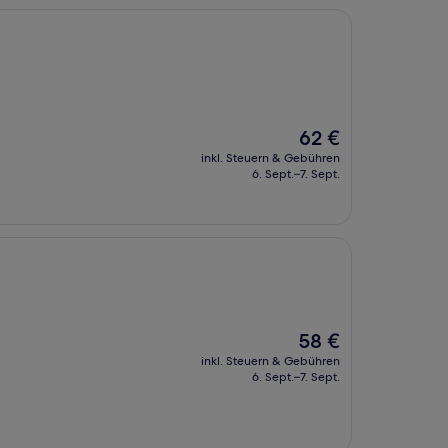
Der
62 €
Preis
inkl. Steuern & Gebühren
beträgt
6. Sept.–7. Sept.
62 €
Der
58 €
Preis
inkl. Steuern & Gebühren
beträgt
6. Sept.–7. Sept.
58 €