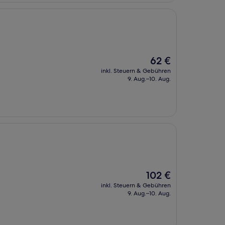
Der
62 €
Preis
inkl. Steuern & Gebühren
beträgt
9. Aug.–10. Aug.
62 €
Der
102 €
Preis
inkl. Steuern & Gebühren
beträgt
9. Aug.–10. Aug.
102 €