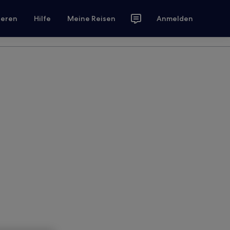
ieren
Hilfe
Meine Reisen
Anmelden