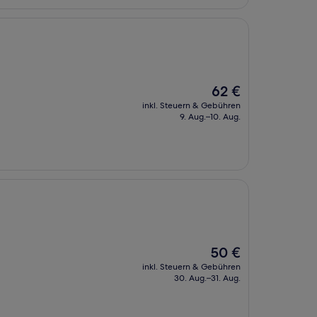
Der
62 €
Preis
inkl. Steuern & Gebühren
beträgt
9. Aug.–10. Aug.
62 €
Der
50 €
Preis
inkl. Steuern & Gebühren
beträgt
30. Aug.–31. Aug.
50 €