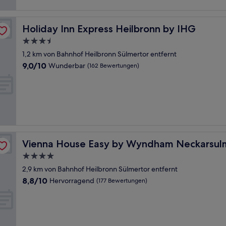
Holiday Inn Express Heilbronn by IHG
Holiday Inn Express Heilbronn by IHG
3.5-
Sterne-
1,2 km von Bahnhof Heilbronn Sülmertor entfernt
Unterkunft
9.0
9,0/10
Wunderbar
(162 Bewertungen)
von
10,
Wunderbar,
(162
Bewertungen)
Vienna House Easy by Wyndham Neckarsulm
Vienna House Easy by Wyndham Neckarsul
4.0-
Sterne-
2,9 km von Bahnhof Heilbronn Sülmertor entfernt
Unterkunft
8.8
8,8/10
Hervorragend
(177 Bewertungen)
von
10,
Hervorragend,
(177
Bewertungen)