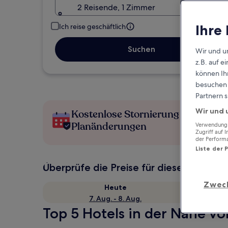
2 Reisende, 1 Zimmer
Ihre
Ich reise geschäftlich
Suchen
Wir und u
z.B. auf 
können Ihr
besuchen S
Partnern s
Wir und 
Kostenlose Stornierung bei
Planänderungen
Verwendung g
Zugriff auf 
der Perform
Liste der 
Überprüfe die Preise für diese Daten
Zwec
Heute
7. Aug. - 8. Aug.
Top 5 Hotels in der Nähe vo