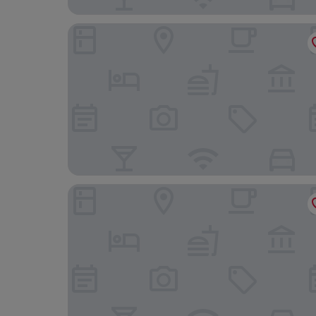
Holiday Inn Express Heilbronn by IHG
Vienna House Easy by Wyndham Neckarsulm