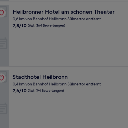
Heilbronner Hotel am schönen Theater
Heilbronner Hotel am schönen Theater
0,6 km von Bahnhof Heilbronn Sülmertor entfernt
7.8
7,8/10
Gut
(164 Bewertungen)
von
10,
Gut,
(164
Bewertungen)
Stadthotel Heilbronn
Stadthotel Heilbronn
0,4 km von Bahnhof Heilbronn Sülmertor entfernt
7.6
7,6/10
Gut
(94 Bewertungen)
von
10,
Gut,
(94
Bewertungen)