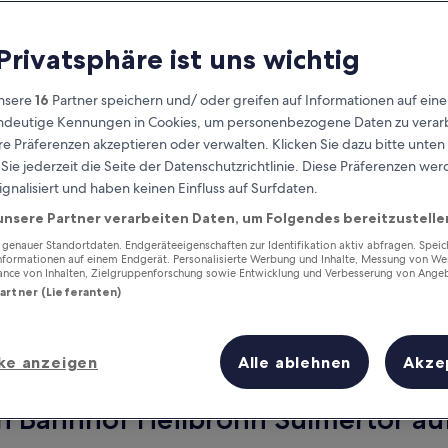
 Privatsphäre ist uns wichtig
nsere
16
Partner speichern und/ oder greifen auf Informationen auf ein
eindeutige Kennungen in Cookies, um personenbezogene Daten zu verarb
e Präferenzen akzeptieren oder verwalten. Klicken Sie dazu bitte unten
ie jederzeit die Seite der Datenschutzrichtlinie. Diese Präferenzen we
ignalisiert und haben keinen Einfluss auf Surfdaten.
unsere Partner verarbeiten Daten, um Folgendes bereitzustelle
Verdiene Prämien für jede
wahrgenommene Übernachtung
enauer Standortdaten. Endgeräteeigenschaften zur Identifikation aktiv abfragen. Spei
Informationen auf einem Endgerät. Personalisierte Werbung und Inhalte, Messung von We
ance von Inhalten, Zielgruppenforschung sowie Entwicklung und Verbesserung von Ange
Partner (Lieferanten)
ke anzeigen
Alle ablehnen
Akze
Morgen
Dieses Wochenende
8. Aug. - 9. Aug.
7. Aug. - 9. Aug.
n Bahnhof Heilbronn Sülmertor auf