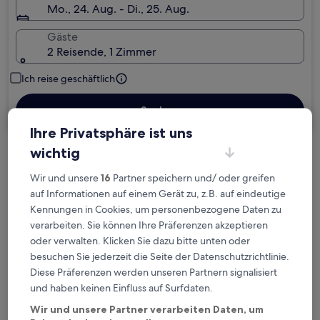
Mo., 24. Aug. - Di., 25. Aug.
Gäste
2 Reisende, 1 Zimmer
Ich reise geschäftlich
Suchen
Ihre Privatsphäre ist uns
wichtig
Kostenlose Stornierung bei
Wir und unsere
16
Partner speichern und/ oder greifen
Planänderungen
auf Informationen auf einem Gerät zu, z.B. auf eindeutige
Kennungen in Cookies, um personenbezogene Daten zu
Verdiene Prämien für jede
verarbeiten. Sie können Ihre Präferenzen akzeptieren
wahrgenommene Übernachtung
oder verwalten. Klicken Sie dazu bitte unten oder
besuchen Sie jederzeit die Seite der Datenschutzrichtlinie.
Mehr sparen mit Preisen für Mitglieder
Diese Präferenzen werden unseren Partnern signalisiert
und haben keinen Einfluss auf Surfdaten.
Wir und unsere Partner verarbeiten Daten, um