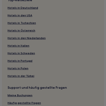
Top-Reiseziele
Familien in Pforzheim
Hotels in Deutschland
Haustierfreundliche in Pforzheim
Hotels in den USA
Haustierfreundliche in Südweststadt
Hotels in Tschechien
Familien in Südweststadt
Hotels in Österreich
Haustierfreundliche in Bad Wimpfen
Hotels in den Niederlanden
Hotels mit Parkplatz in Leimen
Familien in Leimen
Hotels in Italien
Haustierfreundliche in Leimen
Hotels in Schweden
Familien in Baden-Baden
Hotels in Portugal
Familien in Walldorf
Hotels in Polen
Hotels mit inbegriffenem Frühstück in Walldorf
Hotels in der Türkei
Haustierfreundliche in Ettlingen
Support und häufig gestellte Fragen
Hotels mit Parkplatz in Südweststadt Östlicher Teil
Haustierfreundliche in Neckarsulm
Meine Buchungen
Hotels mit Parkplatz in Hockenheim
Häufig gestellte Fragen