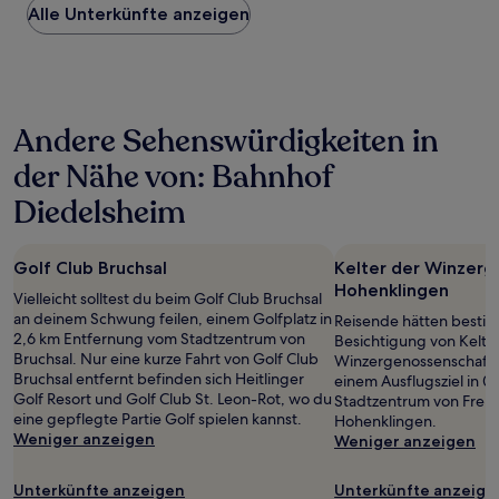
Alle Unterkünfte anzeigen
pro
Nacht,
der
in
den
letzten
Andere Sehenswürdigkeiten in
24 Stunden
für
der Nähe von: Bahnhof
einen
Aufenthalt
Diedelsheim
mit
1 Übernachtung
von
Golf Club Bruchsal
Kelter der Winzerg
2 Erwachsenen
Hohenklingen
gefunden
Vielleicht solltest du beim Golf Club Bruchsal
wurde.
an deinem Schwung feilen, einem Golfplatz in
Reisende hätten bestim
Preise
2,6 km Entfernung vom Stadtzentrum von
Besichtigung von Kelte
und
Bruchsal. Nur eine kurze Fahrt von Golf Club
Winzergenossenschaft 
Verfügbarkeiten
Bruchsal entfernt befinden sich Heitlinger
einem Ausflugsziel in 
können
Golf Resort und Golf Club St. Leon-Rot, wo du
Stadtzentrum von Freu
sich
eine gepflegte Partie Golf spielen kannst.
Hohenklingen.
ändern.
Weniger anzeigen
Weniger anzeigen
Es
können
Unterkünfte anzeigen
Unterkünfte anzeige
zusätzliche