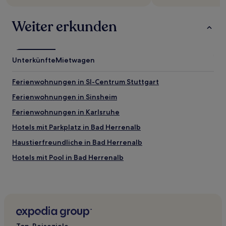
Bedingungen
gelten.
Weiter erkunden
Unterkünfte
Mietwagen
Ferienwohnungen in SI-Centrum Stuttgart
Ferienwohnungen in Sinsheim
Ferienwohnungen in Karlsruhe
Hotels mit Parkplatz in Bad Herrenalb
Haustierfreundliche in Bad Herrenalb
Hotels mit Pool in Bad Herrenalb
Familien in Nordschwarzwald
Hotels mit inbegriffenem Frühstück in Nordschwarzwald
Haustierfreundliche in Nordschwarzwald
Hotels mit Wellnessbereich in Nordschwarzwald