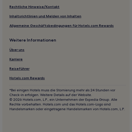
Hotels mit Parkplatz in Knielingen
Rechtliche Hinweise/Kontakt
Haustierfreundliche in Weststadt
Inhaltsrichtlinien und Melden von Inhalten
Haustierfreundliche in Sinsheim
Allgemeine Geschäftsbedingungen für Hotels.com Rewards
Familien in Regierungsbezirk Karlsruhe
Weitere Informationen
Hotels mit Wellnessbereich in Regierungsbezirk Karlsruhe
Haustierfreundliche in Regierungsbezirk Karlsruhe
Über uns
Hotels mit Parkplatz in Regierungsbezirk Karlsruhe
Karriere
Haustierfreundliche in Rastatt
Reiseführer
Oberderdingen Hotels
Hotels.com Rewards
Hotels nahe S-Bahn-Station Grötzingen Oberausstraße
*Bei einigen Hotels muss die Stornierung mehr als 24 Stunden vor
Stein Hotels
Check-in erfolgen. Weitere Details auf der Website.
© 2026 Hotels.com, L.P., ein Unternehmen der Expedia Group. Alle
Hotels nahe Technisches Museum
Rechte vorbehalten. Hotels.com und das Hotels.com-Logo sind
Handelsmarken oder eingetragene Handelsmarken von Hotels.com, L.P.
Ölbronn Hotels
Schmie Hotels
Hotels nahe Pforzheim Hauptbahnhof