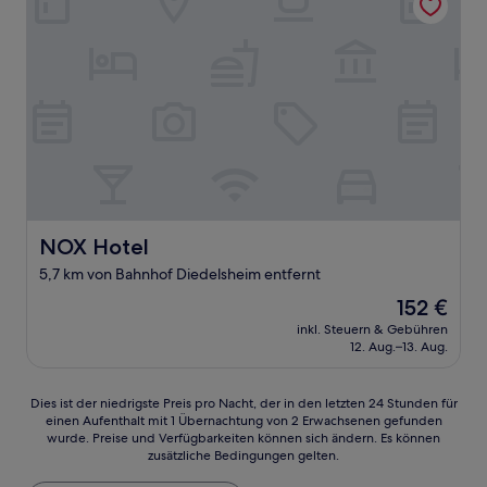
NOX Hotel
NOX Hotel
5,7 km von Bahnhof Diedelsheim entfernt
Der
152 €
Preis
inkl. Steuern & Gebühren
beträgt
12. Aug.–13. Aug.
152 €
Dies
Dies ist der niedrigste Preis pro Nacht, der in den letzten 24 Stunden für
einen Aufenthalt mit 1 Übernachtung von 2 Erwachsenen gefunden
ist
wurde. Preise und Verfügbarkeiten können sich ändern. Es können
der
zusätzliche Bedingungen gelten.
niedrigste
Preis