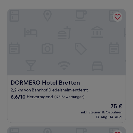
DORMERO Hotel Bretten
DORMERO Hotel Bretten
DORMERO Hotel Bretten
2,2 km von Bahnhof Diedelsheim entfernt
8.6
8,6/10
Hervorragend
(175 Bewertungen)
von
Der
75 €
10,
Preis
Hervorragend,
inkl. Steuern & Gebühren
beträgt
13. Aug.–14. Aug.
(175
75 €
Bewertungen)
NOX Hotel