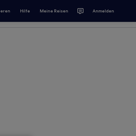
ieren
Hilfe
Meine Reisen
Anmelden