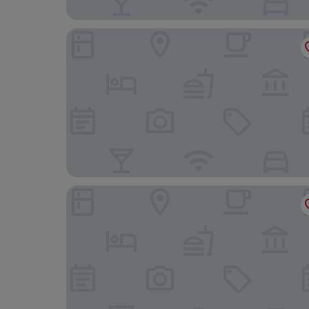
Hotel Am Sonnenhang
bigBOX ALLGÄU Hotel, WorldHotels Distinctive