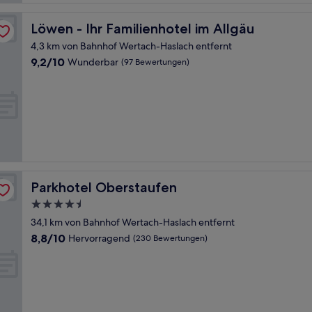
Löwen - Ihr Familienhotel im Allgäu
Löwen - Ihr Familienhotel im Allgäu
4,3 km von Bahnhof Wertach-Haslach entfernt
9.2
9,2/10
Wunderbar
(97 Bewertungen)
von
10,
Wunderbar,
(97
Bewertungen)
Parkhotel Oberstaufen
Parkhotel Oberstaufen
4.5-
Sterne-
34,1 km von Bahnhof Wertach-Haslach entfernt
Unterkunft
8.8
8,8/10
Hervorragend
(230 Bewertungen)
von
10,
Hervorragend,
(230
Bewertungen)