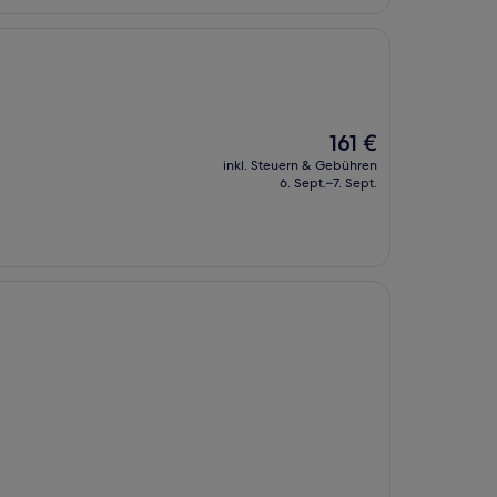
Der
161 €
Preis
inkl. Steuern & Gebühren
beträgt
6. Sept.–7. Sept.
161 €