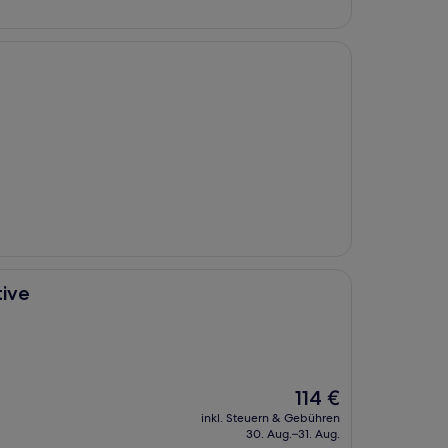
tive
Der
114 €
Preis
inkl. Steuern & Gebühren
beträgt
30. Aug.–31. Aug.