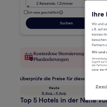
2 Reisende, 1 Zimmer
Ihre
Ich reise geschäftlich
Suchen
Wir und u
z.B. auf 
können Ihr
besuchen S
Partnern s
Wir und 
Kostenlose Stornierung bei
Planänderungen
Verwendung g
Zugriff auf 
der Perform
Liste der 
Überprüfe die Preise für diese Daten
Zwec
Heute
8. Aug. - 9. Aug.
Top 5 Hotels in der Nähe v