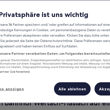
 Privatsphäre ist uns wichtig
nsere
16
Partner speichern und/ oder greifen auf Informationen auf ein
eindeutige Kennungen in Cookies, um personenbezogene Daten zu verarb
e Präferenzen akzeptieren oder verwalten. Klicken Sie dazu bitte unten
ie jederzeit die Seite der Datenschutzrichtlinie. Diese Präferenzen we
ignalisiert und haben keinen Einfluss auf Surfdaten.
unsere Partner verarbeiten Daten, um Folgendes bereitzustelle
Verdiene Prämien für jede
wahrgenommene Übernachtung
enauer Standortdaten. Endgeräteeigenschaften zur Identifikation aktiv abfragen. Spei
Informationen auf einem Endgerät. Personalisierte Werbung und Inhalte, Messung von We
ance von Inhalten, Zielgruppenforschung sowie Entwicklung und Verbesserung von Ange
Partner (Lieferanten)
ke anzeigen
Alle ablehnen
Akze
Morgen
Nächstes Wochenend
9. Aug. - 10. Aug.
14. Aug. - 16. Aug.
on Bahnhof Wertach-Haslach auf ei