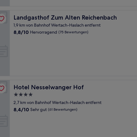
Landgasthof Zum Alten Reichenbach
Landgasthof Zum Alten Reichenbach
1,9 km von Bahnhof Wertach-Haslach entfernt
8.8
8,8/10
Hervorragend
(75 Bewertungen)
von
10,
Hervorragend,
(75
Bewertungen)
Hotel Nesselwanger Hof
Hotel Nesselwanger Hof
4.0-
Sterne-
2,7 km von Bahnhof Wertach-Haslach entfernt
Unterkunft
8.4
8,4/10
Sehr gut
(61 Bewertungen)
von
10,
Sehr
gut,
(61