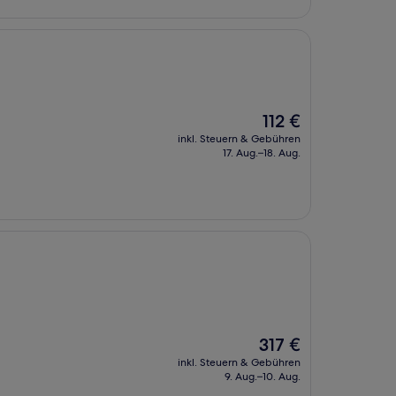
Der
112 €
Preis
inkl. Steuern & Gebühren
beträgt
17. Aug.–18. Aug.
112 €
Der
317 €
Preis
inkl. Steuern & Gebühren
beträgt
9. Aug.–10. Aug.
317 €