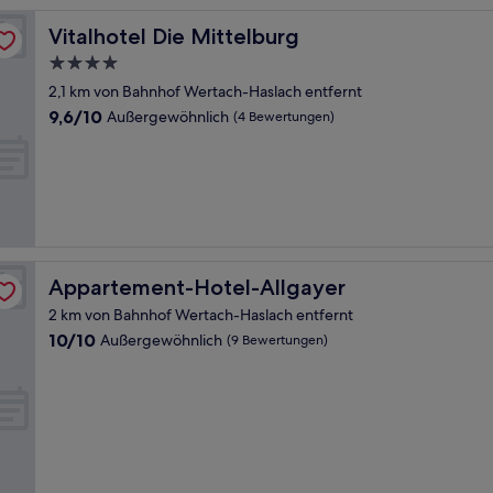
Vitalhotel Die Mittelburg
Vitalhotel Die Mittelburg
4.0-
Sterne-
2,1 km von Bahnhof Wertach-Haslach entfernt
Unterkunft
9.6
9,6/10
Außergewöhnlich
(4 Bewertungen)
von
10,
Außergewöhnlich,
(4
Bewertungen)
Appartement-Hotel-Allgayer
Appartement-Hotel-Allgayer
2 km von Bahnhof Wertach-Haslach entfernt
10.0
10/10
Außergewöhnlich
(9 Bewertungen)
von
10,
Außergewöhnlich,
(9
Bewertungen)