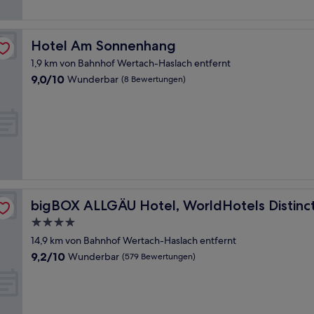
Bewertungen)
Hotel Am Sonnenhang
Hotel Am Sonnenhang
1,9 km von Bahnhof Wertach-Haslach entfernt
9.0
9,0/10
Wunderbar
(8 Bewertungen)
von
10,
Wunderbar,
(8
Bewertungen)
bigBOX ALLGÄU Hotel, WorldHotels Distinctive
bigBOX ALLGÄU Hotel, WorldHotels Distinc
4.0-
Sterne-
14,9 km von Bahnhof Wertach-Haslach entfernt
Unterkunft
9.2
9,2/10
Wunderbar
(579 Bewertungen)
von
10,
Wunderbar,
(579