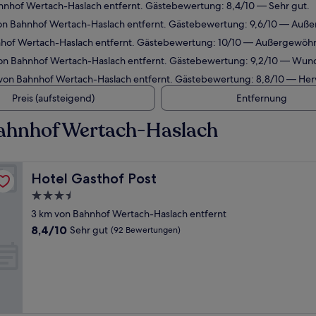
hnhof Wertach-Haslach entfernt. Gästebewertung: 8,4/10 — Sehr gut.
von Bahnhof Wertach-Haslach entfernt. Gästebewertung: 9,6/10 — Auße
nhof Wertach-Haslach entfernt. Gästebewertung: 10/10 — Außergewöhn
von Bahnhof Wertach-Haslach entfernt. Gästebewertung: 9,2/10 — Wun
 von Bahnhof Wertach-Haslach entfernt. Gästebewertung: 8,8/10 — He
Preis (aufsteigend)
Entfernung
Bahnhof Wertach-Haslach
Hotel Gasthof Post
Hotel Gasthof Post
3.5-
Sterne-
3 km von Bahnhof Wertach-Haslach entfernt
Unterkunft
8.4
8,4/10
Sehr gut
(92 Bewertungen)
von
10,
Sehr
gut,
(92
Bewertungen)