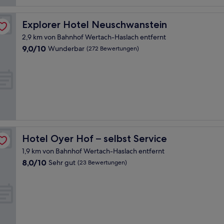
Explorer Hotel Neuschwanstein
Explorer Hotel Neuschwanstein
2,9 km von Bahnhof Wertach-Haslach entfernt
9.0
9,0/10
Wunderbar
(272 Bewertungen)
von
10,
Wunderbar,
(272
Bewertungen)
Hotel Oyer Hof – selbst Service
Hotel Oyer Hof – selbst Service
1,9 km von Bahnhof Wertach-Haslach entfernt
8.0
8,0/10
Sehr gut
(23 Bewertungen)
von
10,
Sehr
gut,
(23
Bewertungen)