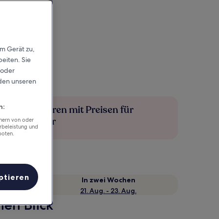
em Gerät zu,
eiten. Sie
 oder
rden unseren
n:
Mehr sparen mit Preisen für
Mitglieder
chern von oder
rbeleistung und
boten.
ptieren
e
In zwei Wochen
21. Aug. - 23. Aug.
nen Blick