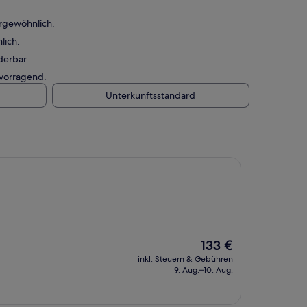
rgewöhnlich.
lich.
derbar.
rvorragend.
Unterkunftsstandard
Der
133 €
Preis
inkl. Steuern & Gebühren
beträgt
9. Aug.–10. Aug.
133 €