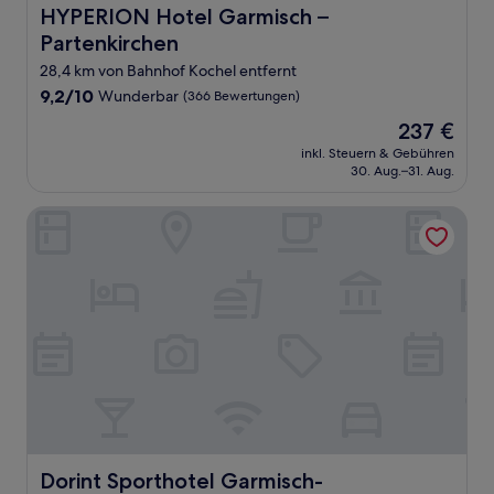
HYPERION Hotel Garmisch – Partenkirchen
HYPERION Hotel Garmisch –
Partenkirchen
28,4 km von Bahnhof Kochel entfernt
9.2
9,2/10
Wunderbar
(366 Bewertungen)
von
Der
237 €
10,
Preis
Wunderbar,
inkl. Steuern & Gebühren
beträgt
30. Aug.–31. Aug.
(366
237 €
Bewertungen)
Dorint Sporthotel Garmisch-Partenkirchen
Dorint Sporthotel Garmisch-Partenkirchen
Dorint Sporthotel Garmisch-