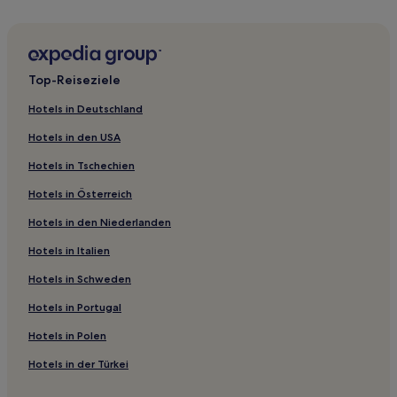
Ettal Hotels
Hotels nahe Bahnhof Reichersbeuern
Hotels nahe Buchheim Museum
Top-Reiseziele
Elmau Hotels
Hotels in Deutschland
Mühldörfl Hotels
Hotels in den USA
Bernried am Starnberger See Hotels
Hotels in Tschechien
Gaißach Hotels
Hotels in Österreich
Mühle Hotels
Hotels in den Niederlanden
München Hotels
Hotels nahe Münter-Haus
Hotels in Italien
Mittenwald Hotels
Hotels in Schweden
Höfen Hotels
Hotels in Portugal
Wegscheid Hotels
Hotels in Polen
Bad Tölz Hotels
Hotels in der Türkei
Ramsau Hotels