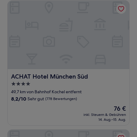
Bewertungen)
ACHAT Hotel München Süd
ACHAT Hotel München Süd
ACHAT Hotel München Süd
4.0-
Sterne-
49,7 km von Bahnhof Kochel entfernt
Unterkunft
8.2
8,2/10
Sehr gut
(778 Bewertungen)
von
Der
76 €
10,
Preis
Sehr
inkl. Steuern & Gebühren
beträgt
14. Aug.–15. Aug.
gut,
76 €
(778
Bewertungen)
Holiday Inn Munich-Unterhaching by IHG