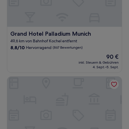
Grand Hotel Palladium Munich
Grand Hotel Palladium Munich
49,6 km von Bahnhof Kochel entfernt
8.8
8,8/10
Hervorragend
(867 Bewertungen)
von
Der
90 €
10,
Preis
Hervorragend,
inkl. Steuern & Gebühren
beträgt
4. Sept.–5. Sept.
(867
90 €
Bewertungen)
Rioca Munich Posto 3