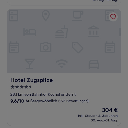
gut,
58 €
(127
Bewertungen)
Hotel Zugspitze
Hotel Zugspitze
Hotel Zugspitze
4.5-
Sterne-
28,1 km von Bahnhof Kochel entfernt
Unterkunft
9.6
9,6/10
Außergewöhnlich
(298 Bewertungen)
von
Der
304 €
10,
Preis
Außergewöhnlich,
inkl. Steuern & Gebühren
beträgt
30. Aug.–31. Aug.
(298
304 €
Bewertungen)