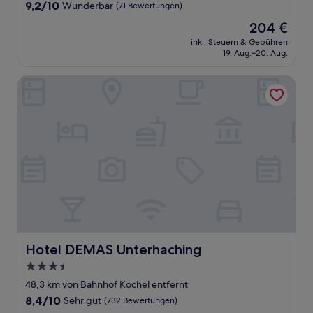
Unterkunft
9.2
9,2/10
Wunderbar
(71 Bewertungen)
von
Der
204 €
10,
Preis
Wunderbar,
inkl. Steuern & Gebühren
beträgt
19. Aug.–20. Aug.
(71
204 €
Bewertungen)
Hotel DEMAS Unterhaching
Hotel DEMAS Unterhaching
Hotel DEMAS Unterhaching
3.5-
Sterne-
48,3 km von Bahnhof Kochel entfernt
Unterkunft
8.4
8,4/10
Sehr gut
(732 Bewertungen)
von