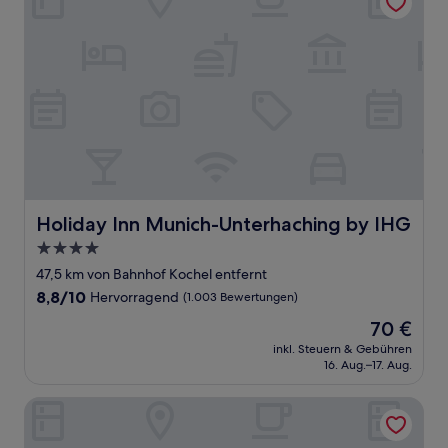
Holiday Inn Munich-Unterhaching by IHG
Holiday Inn Munich-Unterhaching by IHG
4.0-
Sterne-
47,5 km von Bahnhof Kochel entfernt
Unterkunft
8.8
8,8/10
Hervorragend
(1.003 Bewertungen)
von
Der
70 €
10,
Preis
Hervorragend,
inkl. Steuern & Gebühren
beträgt
16. Aug.–17. Aug.
(1.003
70 €
Bewertungen)
aja Garmisch-Partenkirchen