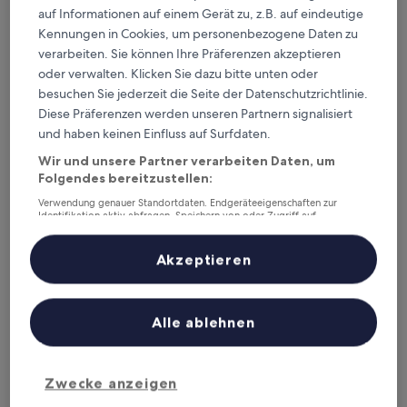
auf Informationen auf einem Gerät zu, z.B. auf eindeutige
Kennungen in Cookies, um personenbezogene Daten zu
verarbeiten. Sie können Ihre Präferenzen akzeptieren
Seehotel Grauer Bär
Seehotel Grauer Bär
oder verwalten. Klicken Sie dazu bitte unten oder
3.0-
besuchen Sie jederzeit die Seite der Datenschutzrichtlinie.
Sterne-
1,9 km von Bahnhof Kochel entfernt
Diese Präferenzen werden unseren Partnern signalisiert
Unterkunft
8.6
8,6/10
Hervorragend
(179 Bewertungen)
und haben keinen Einfluss auf Surfdaten.
von
10,
Wir und unsere Partner verarbeiten Daten, um
Flesslers Lenggries, a Tribute Portfolio Hotel
Hervorragend,
Folgendes bereitzustellen:
(179
Bewertungen)
Verwendung genauer Standortdaten. Endgeräteeigenschaften zur
Identifikation aktiv abfragen. Speichern von oder Zugriff auf
Informationen auf einem Endgerät. Personalisierte Werbung und
Inhalte, Messung von Werbeleistung und der Performance von Inhalten,
Zielgruppenforschung sowie Entwicklung und Verbesserung von
Akzeptieren
Angeboten.
Liste der Partner (Lieferanten)
Alle ablehnen
Flesslers Lenggries, a Tribute Portfolio Hotel
Flesslers Lenggries, a Tribute Portfolio
Zwecke anzeigen
Hotel