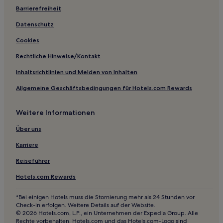
Hotels mit Küchenzeile in Bad Wiessee
Barrierefreiheit
Business in Bad Wiessee
Datenschutz
Familien in Bad Wiessee
Cookies
Hotels mit inbegriffenem Frühstück in Bad Wiessee
Rechtliche Hinweise/Kontakt
Haustierfreundliche in Herrsching am Ammersee
Inhaltsrichtlinien und Melden von Inhalten
Hotels mit Parkplatz in Tegernsee
Allgemeine Geschäftsbedingungen für Hotels.com Rewards
Familien in Mittenwald
Hotels mit Küchenzeile in Mittenwald
Weitere Informationen
Hotels mit inbegriffenem Frühstück in Mittenwald
Über uns
Haustierfreundliche in Mittenwald
Karriere
Haustierfreundliche in Oberammergau
Reiseführer
Hotels mit inbegriffenem Frühstück in Oberammergau
Hotels.com Rewards
Business in Oberammergau
Familien in Oberammergau
*Bei einigen Hotels muss die Stornierung mehr als 24 Stunden vor
Check-in erfolgen. Weitere Details auf der Website.
Haustierfreundliche in Lechbruck am See
© 2026 Hotels.com, L.P., ein Unternehmen der Expedia Group. Alle
Rechte vorbehalten. Hotels.com und das Hotels.com-Logo sind