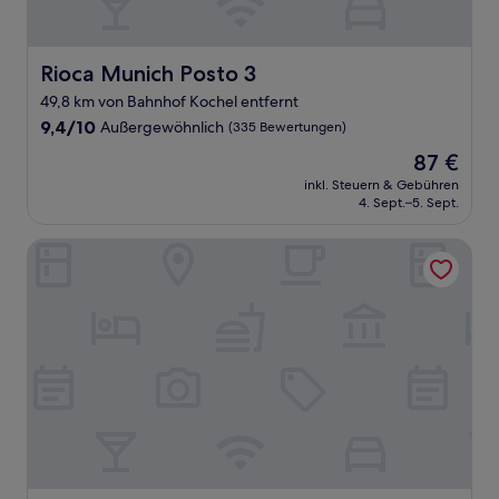
Rioca Munich Posto 3
Rioca Munich Posto 3
49,8 km von Bahnhof Kochel entfernt
9.4
9,4/10
Außergewöhnlich
(335 Bewertungen)
von
Der
87 €
10,
Preis
Außergewöhnlich,
inkl. Steuern & Gebühren
beträgt
4. Sept.–5. Sept.
(335
87 €
Bewertungen)
HYPERION Hotel Garmisch – Partenkirchen