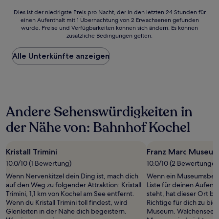
Dies
Dies ist der niedrigste Preis pro Nacht, der in den letzten 24 Stunden für
einen Aufenthalt mit 1 Übernachtung von 2 Erwachsenen gefunden
ist
wurde. Preise und Verfügbarkeiten können sich ändern. Es können
der
zusätzliche Bedingungen gelten.
niedrigste
Preis
Alle Unterkünfte anzeigen
pro
Nacht,
der
in
den
letzten
Andere Sehenswürdigkeiten in
24 Stunden
für
der Nähe von: Bahnhof Kochel
einen
Aufenthalt
mit
Kristall Trimini
Franz Marc Museu
1 Übernachtung
von
10.0/10 (1 Bewertung)
10.0/10 (2 Bewertungen
2 Erwachsenen
Wenn Nervenkitzel dein Ding ist, mach dich
Wenn ein Museumsbesu
gefunden
auf den Weg zu folgender Attraktion: Kristall
Liste für deinen Aufent
wurde.
Trimini, 1,1 km von Kochel am See entfernt.
steht, hat dieser Ort b
Preise
Wenn du Kristall Trimini toll findest, wird
Richtige für dich zu bie
und
Glenleiten in der Nähe dich begeistern.
Museum. Walchensee-M
Verfügbarkeiten