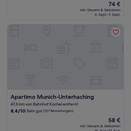
Der
74 €
10,
Preis
Sehr
inkl. Steuern & Gebühren
beträgt
6. Sept.–7. Sept.
gut,
74 €
(732
Bewertungen)
Apartimo Munich-Unterhaching
Apartimo Munich-Unterhaching
Apartimo Munich-Unterhaching
47,6 km von Bahnhof Kochel entfernt
8.4
8,4/10
Sehr gut
(127 Bewertungen)
von
Der
58 €
10,
Preis
Sehr
inkl. Steuern & Gebühren
beträgt
16. Aug.–17. Aug.