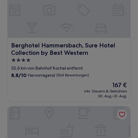
Berghotel Hammersbach, Sure Hotel Collection by Best
Berghotel Hammersbach, Sure Hotel
Collection by Best Western
4.0-
Sterne-
32,6 km von Bahnhof Kochel entfernt
Unterkunft
8.8
8,8/10
Hervorragend
(563 Bewertungen)
von
Der
167 €
10,
Preis
Hervorragend,
inkl. Steuern & Gebühren
beträgt
30. Aug.–31. Aug.
(563
167 €
Bewertungen)
Caro & Selig, Tegernsee, Autograph Collection