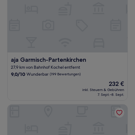
aja Garmisch-Partenkirchen
aja Garmisch-Partenkirchen
27,9 km von Bahnhof Kochel entfernt
9.0
9,0/10
Wunderbar
(199 Bewertungen)
von
Der
232 €
10,
Preis
Wunderbar,
inkl. Steuern & Gebühren
beträgt
7. Sept.–8. Sept.
(199
232 €
Bewertungen)
Berghotel Hammersbach, Sure Hotel Collection by Best W