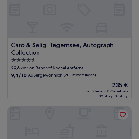
Caro & Selig, Tegernsee, Autograph Collection
Caro & Selig, Tegernsee, Autograph
Collection
4.5-
Sterne-
29,6 km von Bahnhof Kochel entfernt
Unterkunft
9.4
9,4/10
Außergewöhnlich
(201 Bewertungen)
von
Der
235 €
10,
Preis
Außergewöhnlich,
inkl. Steuern & Gebühren
beträgt
30. Aug.–31. Aug.
(201
235 €
Bewertungen)
Alpenhof Murnau