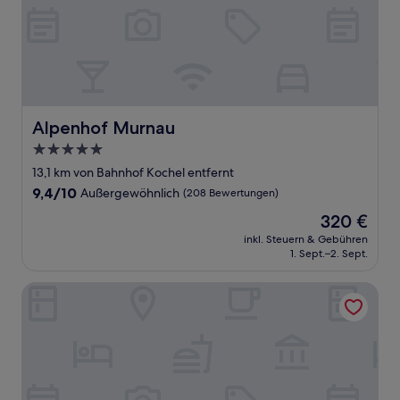
Alpenhof Murnau
Alpenhof Murnau
5.0-
Sterne-
13,1 km von Bahnhof Kochel entfernt
Unterkunft
9.4
9,4/10
Außergewöhnlich
(208 Bewertungen)
von
Der
320 €
10,
Preis
Außergewöhnlich,
inkl. Steuern & Gebühren
beträgt
1. Sept.–2. Sept.
(208
320 €
Bewertungen)
Grand Hotel Palladium Munich