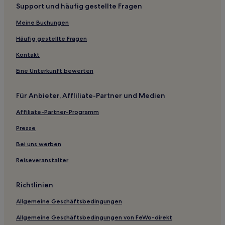
Support und häufig gestellte Fragen
Hotels nahe Bahnhof Farchant
Hotels nahe Schloss Höhenried
Meine Buchungen
Landkreis Rosenheim: Hotels
Häufig gestellte Fragen
Winkel Hotels
Kontakt
Seeshaupt Hotels
Eine Unterkunft bewerten
Murnau am Staffelsee Hotels
Für Anbieter, Affliliate-Partner und Medien
Bad Tölz-Wolfratshausen: Hotels
Affiliate-Partner-Programm
Hotels mit inbegriffenem Frühstück nahe Staffelsee
Haustierfreundliche nahe Staffelsee
Presse
Hotels mit Parkplatz in Bad Bayersoien
Bei uns werben
Haustierfreundliche in Lenggries
Reiseveranstalter
Familien in Garmisch-Partenkirchen
Richtlinien
Hotels mit inbegriffenem Frühstück in Garmisch-
Partenkirchen
Allgemeine Geschäftsbedingungen
Hotels mit Fitnessbereich in Bad Wiessee
Allgemeine Geschäftsbedingungen von FeWo-direkt