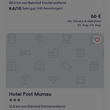
Sterne-
40,6 km von Bahnhof Kochel entfernt
Unterkunft
8.4
8,4/10
Sehr gut
(942 Bewertungen)
von
Der
66 €
10,
Preis
Sehr
inkl. Steuern & Gebühren
beträgt
23. Aug.–24. Aug.
gut,
66 €
(942
Bewertungen)
Hotel Post Murnau
Hotel Post Murnau
Hotel Post Murnau
3.0-
Sterne-
12,8 km von Bahnhof Kochel entfernt