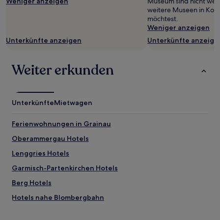
Weniger anzeigen
Museum sind nicht weit
können
weitere Museen in Koc
sich
möchtest.
ändern.
Weniger anzeigen
Es
können
Unterkünfte anzeigen
Unterkünfte anzeige
zusätzliche
Bedingungen
Weiter erkunden
gelten.
Unterkünfte
Mietwagen
Ferienwohnungen in Grainau
Oberammergau Hotels
Lenggries Hotels
Garmisch-Partenkirchen Hotels
Berg Hotels
Hotels nahe Blombergbahn
Eberfing Hotels