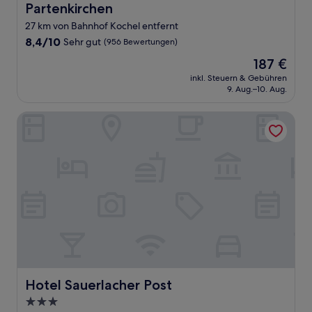
Partenkirchen
27 km von Bahnhof Kochel entfernt
8.4
8,4/10
Sehr gut
(956 Bewertungen)
von
Der
187 €
10,
Preis
Sehr
inkl. Steuern & Gebühren
beträgt
9. Aug.–10. Aug.
gut,
187 €
(956
Bewertungen)
Hotel Sauerlacher Post
Hotel Sauerlacher Post
Hotel Sauerlacher Post
3.0-