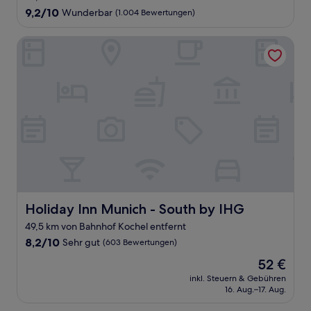
Unterkunft
9.2
9,2/10
Wunderbar
(1.004 Bewertungen)
von
10,
Holiday Inn Munich - South by IHG
Wunderbar,
(1.004
Bewertungen)
Holiday Inn Munich - South by IHG
Holiday Inn Munich - South by IHG
49,5 km von Bahnhof Kochel entfernt
8.2
8,2/10
Sehr gut
(603 Bewertungen)
von
Der
52 €
10,
Preis
Sehr
inkl. Steuern & Gebühren
beträgt
16. Aug.–17. Aug.
gut,
52 €
(603